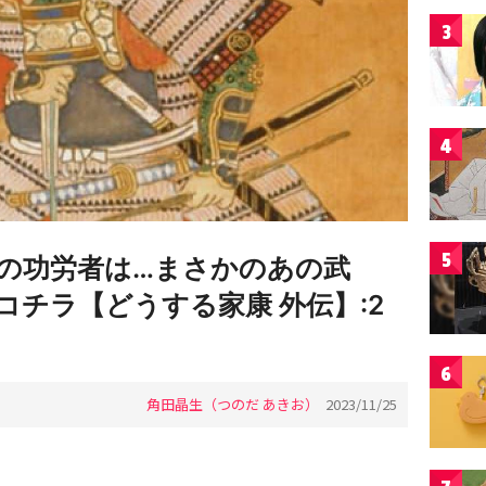
3
4
5
の功労者は…まさかのあの武
チラ【どうする家康 外伝】:2
6
角田晶生（つのだ あきお）
2023/11/25