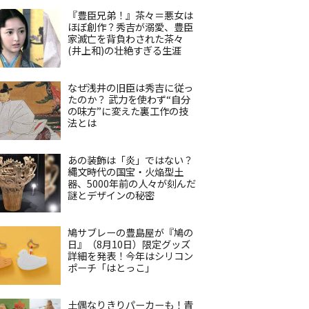
『豊臣兄弟！』茶々＝悪女は
ほぼ創作？秀吉が溺愛、豊臣
家滅亡を背負わされた茶々
(井上和)の壮絶すぎる生涯
なぜ浅井の旧臣は秀吉に従っ
たのか？ 武力を使わず“自分
の味方”に変えた裏工作の技
法とは
あの装飾は「炎」ではない？
縄文時代の国宝・火焔型土
器、5000年前の人々が刻んだ
謎とデザインの秘密
鳩サブレーの豊島屋が『鳩の
日』（8月10日）限定グッズ
詳細を発表！今年はシリコン
ポーチ「はとっこ」
土偶なりきりパーカーも！青