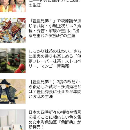
の生涯
『豊臣兄弟！』で萩原護が演
じる武将・小堀正次とは？秀
長・秀吉・家康が重用、“出
家を重ねた実務派”の生涯
しっかり抹茶の味わい、さら
に果実の香りも楽しめる「無
糖フレーバー抹茶」ストロベ
リー、マンゴー新発売
【豊臣兄弟！】2度の改易か
ら復活した武将・多賀秀種と
は？豊臣秀長に仕えた半年間
と波乱の生涯
日本の四季折々の植物や情景
を描くことに相応しい色を集
めた水彩色鉛筆『色辞典』が
新発売！