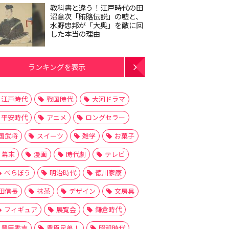
教科書と違う！江戸時代の田
沼意次「賄賂伝説」の嘘と、
水野忠邦が「大奥」を敵に回
した本当の理由
ランキングを表示
江戸時代
戦国時代
大河ドラマ
平安時代
アニメ
ロングセラー
国武将
スイーツ
雑学
お菓子
幕末
漫画
時代劇
テレビ
べらぼう
明治時代
徳川家康
田信長
抹茶
デザイン
文房具
フィギュア
展覧会
鎌倉時代
豊臣秀吉
豊臣兄弟！
昭和時代