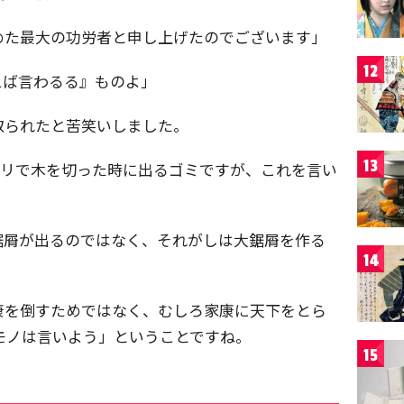
めた最大の功労者と申し上げたのでございます」
12
えば言わるる』ものよ」
取られたと苦笑いしました。
13
ギリで木を切った時に出るゴミですが、これを言い
鋸屑が出るのではなく、それがしは大鋸屑を作る
14
康を倒すためではなく、むしろ家康に天下をとら
モノは言いよう」ということですね。
15