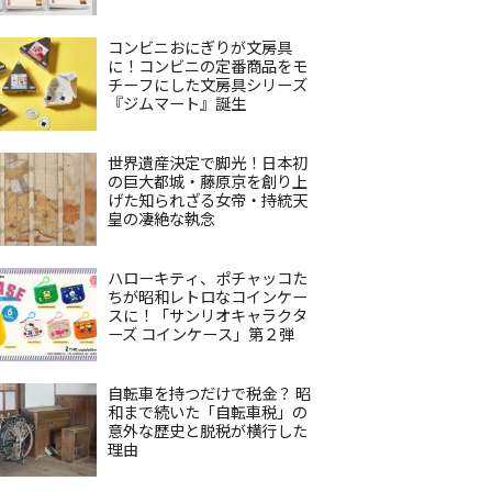
コンビニおにぎりが文房具
に！コンビニの定番商品をモ
チーフにした文房具シリーズ
『ジムマート』誕生
世界遺産決定で脚光！日本初
の巨大都城・藤原京を創り上
げた知られざる女帝・持統天
皇の凄絶な執念
ハローキティ、ポチャッコた
ちが昭和レトロなコインケー
スに！「サンリオキャラクタ
ーズ コインケース」第２弾
自転車を持つだけで税金？ 昭
和まで続いた「自転車税」の
意外な歴史と脱税が横行した
理由