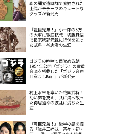
森の縄文遺跡群で発掘された
土偶がモチーフのキュートな
グッズが新発売
『豊臣兄弟！』小一郎の5万
の大軍に徹底抗戦！切腹覚悟
で長宗我部元親に降伏を迫っ
た武将・谷忠澄の生涯
ゴジラの咆哮で目覚める朝…
1954年公開『ゴジラ』の貴重
音源を搭載した「ゴジラ音声
目覚まし時計」が新発売
村上水軍を率いた戦国武将！
幼い弟を支え、共に海へ散っ
た得居通幸の波乱に満ちた生
涯
『豊臣兄弟！』後半の鍵を握
る「浅井三姉妹」茶々・初・
江——秀吉に翻弄された波乱