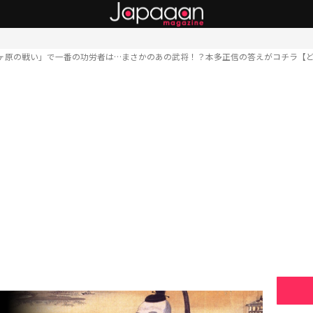
ヶ原の戦い」で一番の功労者は…まさかのあの武将！？本多正信の答えがコチラ【ど