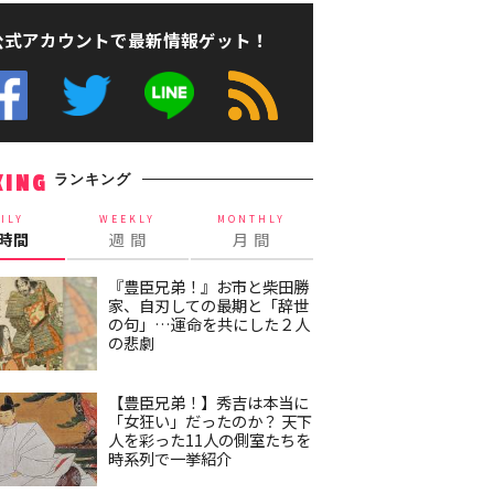
公式アカウントで最新情報ゲット！
ランキング
KING
ILY
WEEKLY
MONTHLY
4時間
週 間
月 間
『豊臣兄弟！』お市と柴田勝
家、自刃しての最期と「辞世
の句」…運命を共にした２人
の悲劇
【豊臣兄弟！】秀吉は本当に
「女狂い」だったのか？ 天下
人を彩った11人の側室たちを
時系列で一挙紹介