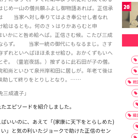
20
はじめ一山の僧共願ふよし御物語あれば。正信承
成は 当家へ対し奉りてはよき奉公せし者なれ
け給はるとも。何のさゝはりかあらむと申
いかにと咎め給へば。正信さむ候。こたび三成
ならず。 当家一統の御代にもなるまじ。さす
ずれといへばほほゑませ給ひ。おかくずもいへ
とぞ。（霊岩夜話。）按ずるに此石田が子の僧。
院和尚といひて泉州岸和田に居しが。年老て後は
扶助して終りをとりしとなり。……
戦
免三成遺子」
れたエピソードを紹介しました。
織
ばいいのに、あえて「(家康に天下をとらしめた)
さい」と気の利いたジョークで助けた正信のセン