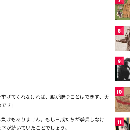
7
8
9
10
を挙げてくれなければ、殿が勝つことはできず、天
のです」
も負けもありません。もし三成たちが挙兵しなけ
11
天下が続いていたことでしょう。