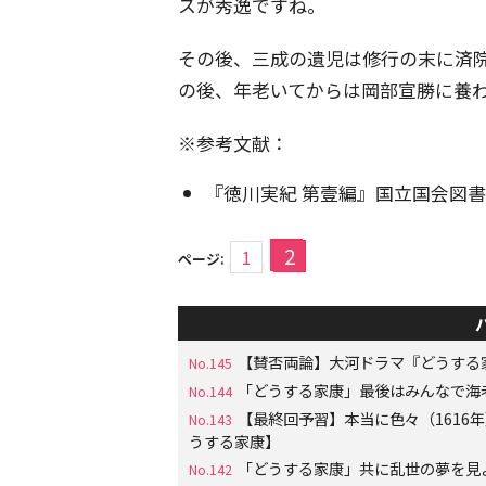
スが秀逸ですね。
その後、三成の遺児は修行の末に済
の後、年老いてからは岡部宣勝に養
※参考文献：
『徳川実紀 第壹編』国立国会図
2
1
ページ:
【賛否両論】大河ドラマ『どうする
No.145
「どうする家康」最後はみんなで海
No.144
【最終回予習】本当に色々（161
No.143
うする家康】
「どうする家康」共に乱世の夢を見
No.142