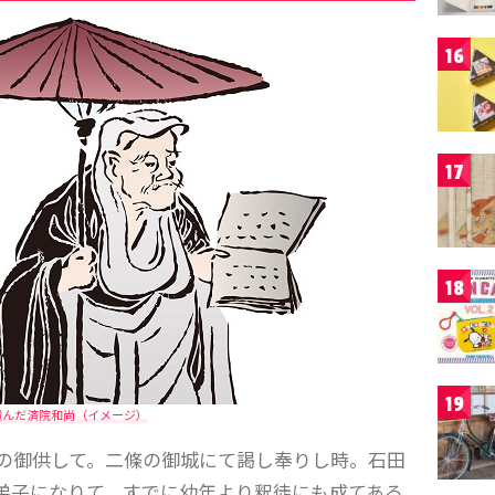
16
17
18
19
積んだ済院和尚（イメージ）
の御供して。二條の御城にて謁し奉りし時。石田
弟子になりて。すでに幼年より釈徒にも成てある