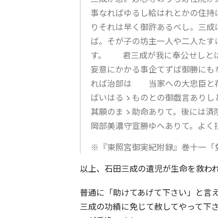
事なればゆるし給はれとかの住持
りそれは早く御許あるべし。三
ば。そが子の坊主一人や二人たす
す。 君三成が我に奉公せしとは
妄意にかかる事企てずば御勝にも
れば治部は 当家への大忠臣と存
ばいはるゝものとの御戯言ありし
其願のまゝ助命ありて。後には済
岡部美濃守宣勝ゆへありて。よく
※『東照宮御実紀附録』巻十一「
以上、石田三成の遺児が生命を救わ
普通に「助けてあげて下さい」と言え
三成の功績に免じて赦してやって下