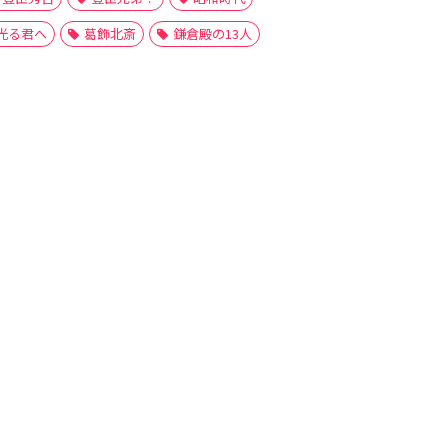
光る君へ
葛飾北斎
鎌倉殿の13人