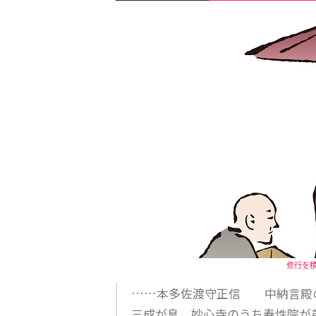
修行を
……本多佐渡守正信 中納言殿
三成が息。妙心寺のうち寿性院が