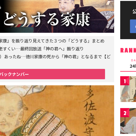
家康』を振り返り見えてきた３つの「どうする」まとめ
老すくい…最終回放送「神の君へ」振り返り
RAN
6年）あったね…徳川家康の死から「神の君」となるまで【ど
DA
2
バックナンバー
1
2