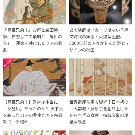
『豊臣兄弟！』お市と柴田勝
あの装飾は「炎」ではない？縄
家、自刃しての最期と「辞世の
文時代の国宝・火焔型土器、
句」…運命を共にした２人の悲
5000年前の人々が刻んだ謎とデ
劇
ザインの秘密
【豊臣兄弟！】秀吉は本当に
世界遺産決定で脚光！日本初の
「女狂い」だったのか？ 天下人
巨大都城・藤原京を創り上げた
を彩った11人の側室たちを時系
知られざる女帝・持統天皇の凄
列で一挙紹介
絶な執念