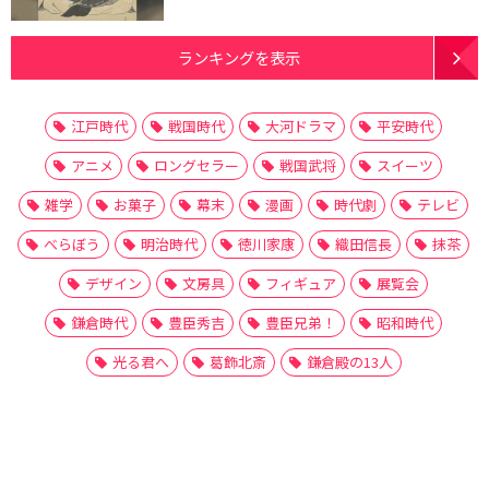
ランキングを表示
江戸時代
戦国時代
大河ドラマ
平安時代
アニメ
ロングセラー
戦国武将
スイーツ
雑学
お菓子
幕末
漫画
時代劇
テレビ
べらぼう
明治時代
徳川家康
織田信長
抹茶
デザイン
文房具
フィギュア
展覧会
鎌倉時代
豊臣秀吉
豊臣兄弟！
昭和時代
光る君へ
葛飾北斎
鎌倉殿の13人