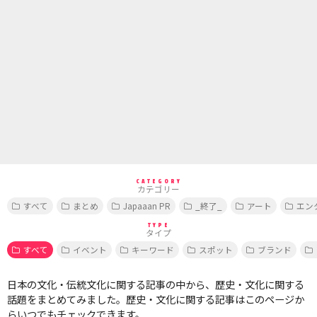
CATEGORY
カテゴリー
すべて
まとめ
Japaaan PR
_終了_
アート
エン
TYPE
タイプ
すべて
イベント
キーワード
スポット
ブランド
日本の文化・伝統文化に関する記事の中から、歴史・文化に関する
話題をまとめてみました。歴史・文化に関する記事はこのページか
らいつでもチェックできます。