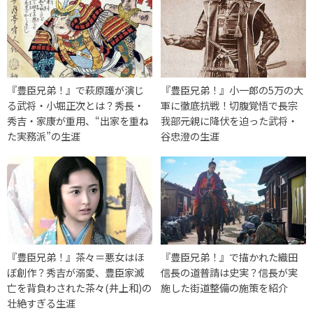
『豊臣兄弟！』で萩原護が演じ
『豊臣兄弟！』小一郎の5万の大
る武将・小堀正次とは？秀長・
軍に徹底抗戦！切腹覚悟で長宗
秀吉・家康が重用、“出家を重ね
我部元親に降伏を迫った武将・
た実務派”の生涯
谷忠澄の生涯
『豊臣兄弟！』茶々＝悪女はほ
『豊臣兄弟！』で描かれた織田
ぼ創作？秀吉が溺愛、豊臣家滅
信長の道普請は史実？信長が実
亡を背負わされた茶々(井上和)の
施した街道整備の施策を紹介
壮絶すぎる生涯