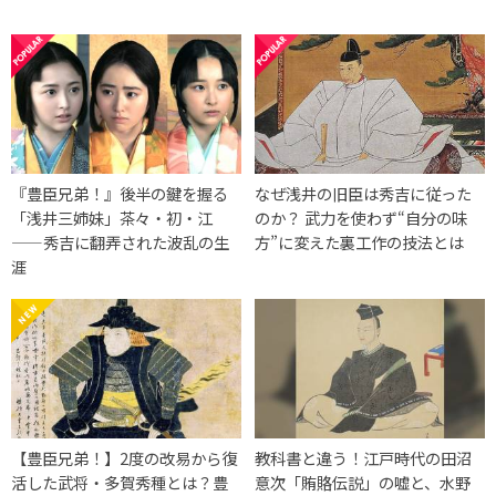
『豊臣兄弟！』後半の鍵を握る
なぜ浅井の旧臣は秀吉に従った
「浅井三姉妹」茶々・初・江
のか？ 武力を使わず“自分の味
——秀吉に翻弄された波乱の生
方”に変えた裏工作の技法とは
涯
【豊臣兄弟！】2度の改易から復
教科書と違う！江戸時代の田沼
活した武将・多賀秀種とは？豊
意次「賄賂伝説」の嘘と、水野