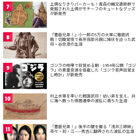
土偶なりきりパーカーも！青森の縄文遺跡群で
7
発掘された土偶がモチーフのキュートなグッズ
が新発売
『豊臣兄弟！』小一郎の5万の大軍に徹底抗
8
戦！切腹覚悟で長宗我部元親に降伏を迫った武
将・谷忠澄の生涯
ゴジラの咆哮で目覚める朝…1954年公開『ゴジ
9
ラ』の貴重音源を搭載した「ゴジラ音声目覚ま
し時計」が新発売
村上水軍を率いた戦国武将！幼い弟を支え、共
10
に海へ散った得居通幸の波乱に満ちた生涯
『豊臣兄弟！』後半の鍵を握る「浅井三姉妹」
11
茶々・初・江——秀吉に翻弄された波乱の生涯