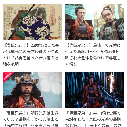
【豊臣兄弟！】22歳で散った長
【豊臣兄弟！】最後まで光秀に
宗我部元親の天才後継者・信親
仕えた斎藤利三の壮絶な最期…
とは？武勇を奮った若武者の壮
晒された遺体を命がけで奪還し
絶な最期
た親友
『豊臣兄弟！』明智光秀は生き
『豊臣兄弟！』与一郎は史実で
ていた？最期をぼかした演出と
も討死した？実際の光秀の最期
「光秀生存説」を史実から考察
など第29回「天下への道」の見