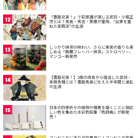
『豊臣兄弟！』で萩原護が演じる武将・小堀正
12
次とは？秀長・秀吉・家康が重用、“出家を重
ねた実務派”の生涯
しっかり抹茶の味わい、さらに果実の香りも楽
13
しめる「無糖フレーバー抹茶」ストロベリー、
マンゴー新発売
【豊臣兄弟！】2度の改易から復活した武将・
14
多賀秀種とは？豊臣秀長に仕えた半年間と波乱
の生涯
日本の四季折々の植物や情景を描くことに相応
15
しい色を集めた水彩色鉛筆『色辞典』が新発
売！
コンビニおにぎりが文房具に！コンビニの定番