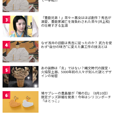
で一挙紹介
『豊臣兄弟！』茶々＝悪女はほぼ創作？秀吉が
3
溺愛、豊臣家滅亡を背負わされた茶々(井上和)
の壮絶すぎる生涯
なぜ浅井の旧臣は秀吉に従ったのか？ 武力を使
4
わず“自分の味方”に変えた裏工作の技法とは
あの装飾は「炎」ではない？縄文時代の国宝・
5
火焔型土器、5000年前の人々が刻んだ謎とデザ
インの秘密
鳩サブレーの豊島屋が『鳩の日』（8月10日）
6
限定グッズ詳細を発表！今年はシリコンポーチ
「はとっこ」