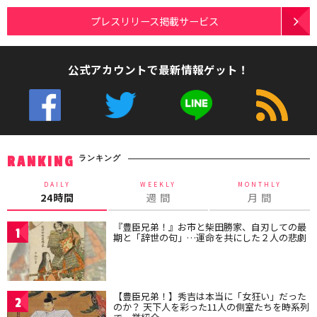
プレスリリース掲載サービス
公式アカウントで最新情報ゲット！
ランキング
RANKING
DAILY
WEEKLY
MONTHLY
24時間
週 間
月 間
『豊臣兄弟！』お市と柴田勝家、自刃しての最
1
期と「辞世の句」…運命を共にした２人の悲劇
【豊臣兄弟！】秀吉は本当に「女狂い」だった
2
のか？ 天下人を彩った11人の側室たちを時系列