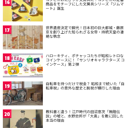
16
商品をモチーフにした文房具シリーズ『ジムマ
ート』誕生
世界遺産決定で脚光！日本初の巨大都城・藤原
17
京を創り上げた知られざる女帝・持統天皇の凄
絶な執念
ハローキティ、ポチャッコたちが昭和レトロな
18
コインケースに！「サンリオキャラクターズ コ
インケース」第２弾
自転車を持つだけで税金？ 昭和まで続いた「自
19
転車税」の意外な歴史と脱税が横行した理由
教科書と違う！江戸時代の田沼意次「賄賂伝
20
説」の嘘と、水野忠邦が「大奥」を敵に回した
本当の理由