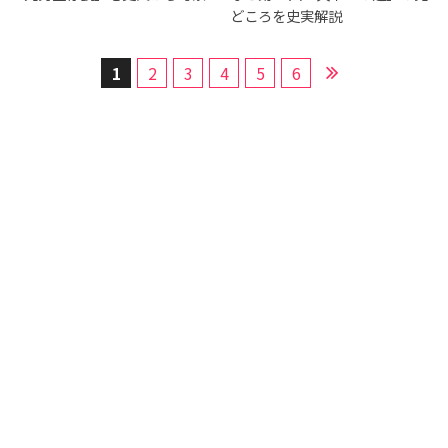
どころを史実解説
1
2
3
4
5
6