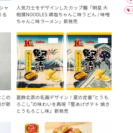
シャ
人気力士をデザインしたカップ麺「明星 大
まる
相撲NOODLES 鶏塩ちゃんこ味うどん / 味噌
ちゃんこ味ラーメン」新発売
なこの
葛飾北斎の名画デザイン！夏の定番“とうも
種が新
ろこし”の味わいを再現『堅あげポテト 焼き
とうもろこし味』新発売