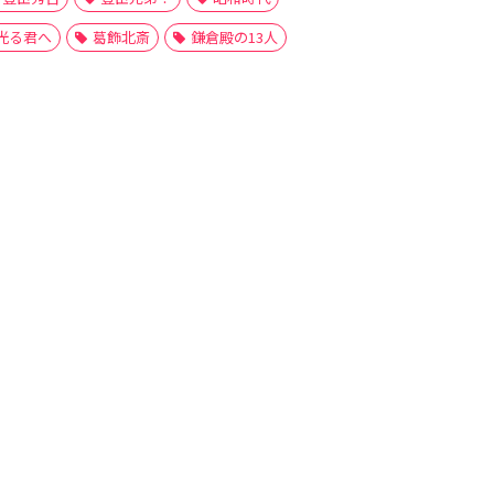
光る君へ
葛飾北斎
鎌倉殿の13人