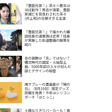
『豊臣兄弟！』茶々＝悪女は
ほぼ創作？秀吉が溺愛、豊臣
家滅亡を背負わされた茶々
(井上和)の壮絶すぎる生涯
『豊臣兄弟！』で描かれた織
田信長の道普請は史実？信長
が実施した街道整備の施策を
紹介
あの装飾は「炎」ではない？
縄文時代の国宝・火焔型土
器、5000年前の人々が刻んだ
謎とデザインの秘密
鳩サブレーの豊島屋が『鳩の
日』（8月10日）限定グッズ
詳細を発表！今年はシリコン
ポーチ「はとっこ」
土偶なりきりパーカーも！青