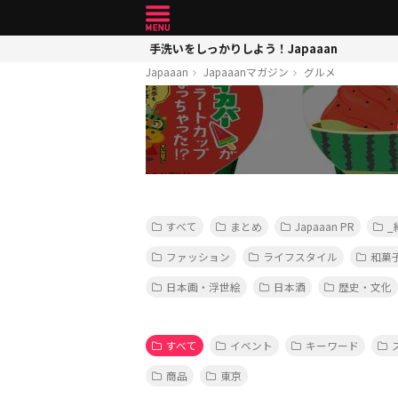
手洗いをしっかりしよう！Japaaan
Japaaan
Japaaanマガジン
グルメ
すべて
まとめ
Japaaan PR
_
ファッション
ライフスタイル
和菓
日本画・浮世絵
日本酒
歴史・文化
すべて
イベント
キーワード
商品
東京