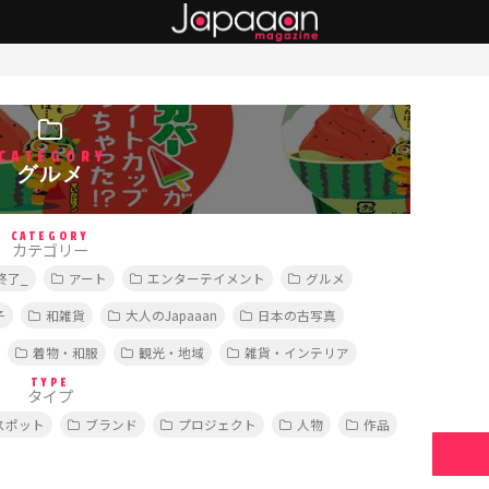
CATEGORY
グルメ
CATEGORY
カテゴリー
終了_
アート
エンターテイメント
グルメ
子
和雑貨
大人のJapaaan
日本の古写真
着物・和服
観光・地域
雑貨・インテリア
TYPE
タイプ
スポット
ブランド
プロジェクト
人物
作品