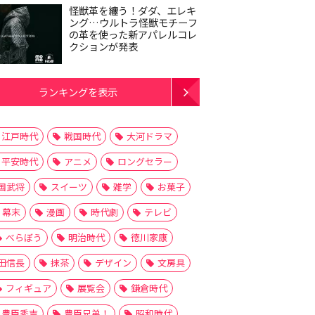
怪獣革を纏う！ダダ、エレキ
ング…ウルトラ怪獣モチーフ
の革を使った新アパレルコレ
クションが発表
ランキングを表示
江戸時代
戦国時代
大河ドラマ
平安時代
アニメ
ロングセラー
国武将
スイーツ
雑学
お菓子
幕末
漫画
時代劇
テレビ
べらぼう
明治時代
徳川家康
田信長
抹茶
デザイン
文房具
フィギュア
展覧会
鎌倉時代
豊臣秀吉
豊臣兄弟！
昭和時代