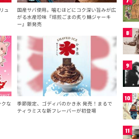
7
リュ
国産サバ使用。噛むほどにコク深い旨みが広
がる水産珍味『焙煎ごまの炙り鯖ジャーキ
ー』新発売
8
9
10
ンクな
季節限定、ゴディバのかき氷 発売！まるで
ティラミスな新フレーバーが初登場
11