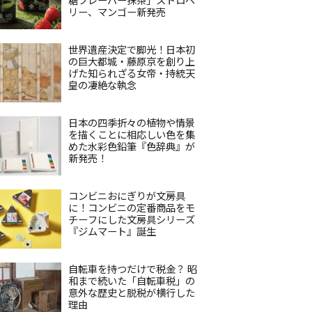
リー、マンゴー新発売
世界遺産決定で脚光！日本初
の巨大都城・藤原京を創り上
げた知られざる女帝・持統天
皇の凄絶な執念
日本の四季折々の植物や情景
を描くことに相応しい色を集
めた水彩色鉛筆『色辞典』が
新発売！
コンビニおにぎりが文房具
に！コンビニの定番商品をモ
チーフにした文房具シリーズ
『ジムマート』誕生
自転車を持つだけで税金？ 昭
和まで続いた「自転車税」の
意外な歴史と脱税が横行した
理由