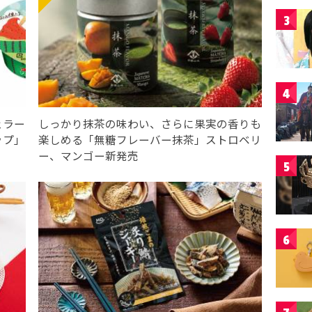
3
4
ェラー
しっかり抹茶の味わい、さらに果実の香りも
ップ」
楽しめる「無糖フレーバー抹茶」ストロベリ
ー、マンゴー新発売
5
6