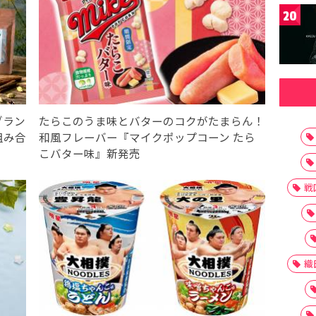
20
ブラン
たらこのうま味とバターのコクがたまらん！
組み合
和風フレーバー『マイクポップコーン たら
こバター味』新発売
戦
織