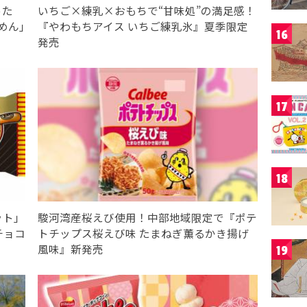
った
いちご×練乳×おもちで“甘味処”の満足感！
めん｣
『やわもちアイス いちご練乳氷』夏季限定
16
発売
17
18
ット」
駿河湾産桜えび使用！中部地域限定で『ポテ
チョコ
トチップス桜えび味 たまねぎ薫るかき揚げ
風味』新発売
19