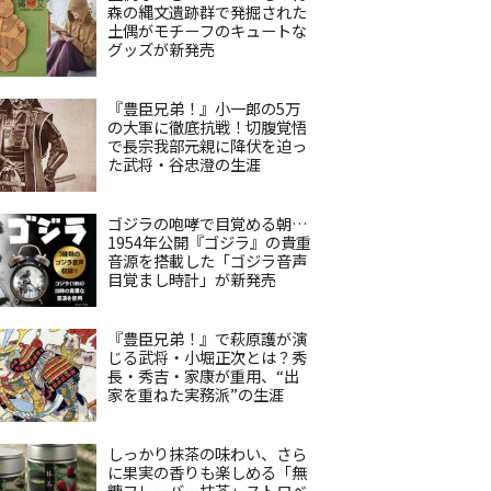
森の縄文遺跡群で発掘された
土偶がモチーフのキュートな
グッズが新発売
『豊臣兄弟！』小一郎の5万
の大軍に徹底抗戦！切腹覚悟
で長宗我部元親に降伏を迫っ
た武将・谷忠澄の生涯
ゴジラの咆哮で目覚める朝…
1954年公開『ゴジラ』の貴重
音源を搭載した「ゴジラ音声
目覚まし時計」が新発売
『豊臣兄弟！』で萩原護が演
じる武将・小堀正次とは？秀
長・秀吉・家康が重用、“出
家を重ねた実務派”の生涯
しっかり抹茶の味わい、さら
に果実の香りも楽しめる「無
糖フレーバー抹茶」ストロベ