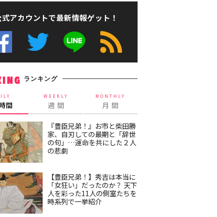
公式アカウントで最新情報ゲット！
ランキング
KING
ILY
WEEKLY
MONTHLY
4時間
週 間
月 間
『豊臣兄弟！』お市と柴田勝
家、自刃しての最期と「辞世
の句」…運命を共にした２人
の悲劇
【豊臣兄弟！】秀吉は本当に
「女狂い」だったのか？ 天下
人を彩った11人の側室たちを
時系列で一挙紹介