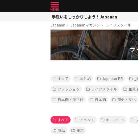
手洗いをしっかりしよう！Japaaan
Japaaan
Japaaanマガジン
ライフスタイル
ラ
すべて
まとめ
Japaaan PR
_
ファッション
ライフスタイル
和菓
日本画・浮世絵
日本酒
歴史・文化
すべて
イベント
キーワード
商品
東京