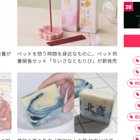
20
教養が
ペットを想う時間を身近なものに。ペット供
養線香セット「ちいさなともりび」が新発売
戦
織