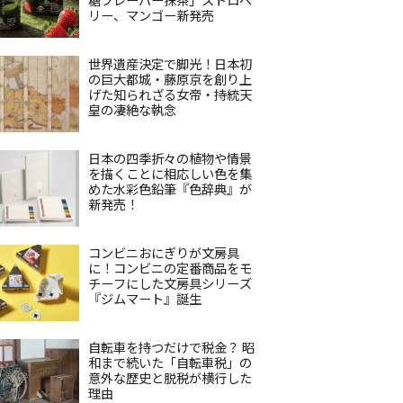
リー、マンゴー新発売
世界遺産決定で脚光！日本初
の巨大都城・藤原京を創り上
げた知られざる女帝・持統天
皇の凄絶な執念
日本の四季折々の植物や情景
を描くことに相応しい色を集
めた水彩色鉛筆『色辞典』が
新発売！
コンビニおにぎりが文房具
に！コンビニの定番商品をモ
チーフにした文房具シリーズ
『ジムマート』誕生
自転車を持つだけで税金？ 昭
和まで続いた「自転車税」の
意外な歴史と脱税が横行した
理由