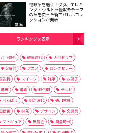
怪獣革を纏う！ダダ、エレキ
ング…ウルトラ怪獣モチーフ
の革を使った新アパレルコレ
クションが発表
ランキングを表示
江戸時代
戦国時代
大河ドラマ
平安時代
アニメ
ロングセラー
国武将
スイーツ
雑学
お菓子
幕末
漫画
時代劇
テレビ
べらぼう
明治時代
徳川家康
田信長
抹茶
デザイン
文房具
フィギュア
展覧会
鎌倉時代
豊臣秀吉
豊臣兄弟！
昭和時代