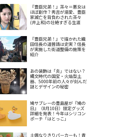
『豊臣兄弟！』茶々＝悪女は
ほぼ創作？秀吉が溺愛、豊臣
家滅亡を背負わされた茶々
(井上和)の壮絶すぎる生涯
『豊臣兄弟！』で描かれた織
田信長の道普請は史実？信長
が実施した街道整備の施策を
紹介
あの装飾は「炎」ではない？
縄文時代の国宝・火焔型土
器、5000年前の人々が刻んだ
謎とデザインの秘密
鳩サブレーの豊島屋が『鳩の
日』（8月10日）限定グッズ
詳細を発表！今年はシリコン
ポーチ「はとっこ」
土偶なりきりパーカーも！青