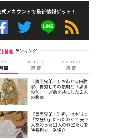
公式アカウントで最新情報ゲット！
ランキング
KING
ILY
WEEKLY
MONTHLY
4時間
週 間
月 間
『豊臣兄弟！』お市と柴田勝
家、自刃しての最期と「辞世
の句」…運命を共にした２人
の悲劇
【豊臣兄弟！】秀吉は本当に
「女狂い」だったのか？ 天下
人を彩った11人の側室たちを
時系列で一挙紹介