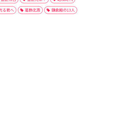
光る君へ
葛飾北斎
鎌倉殿の13人