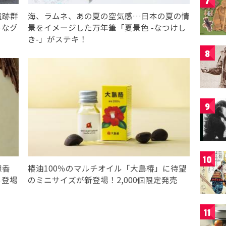
7
遺跡群
海、ラムネ、あの夏の空気感…日本の夏の情
トなグ
景をイメージした万年筆「夏景色 -なつけし
き-」がステキ！
8
9
10
線香
椿油100％のマルチオイル「大島椿」に待望
ら登場
のミニサイズが新登場！2,000個限定発売
11