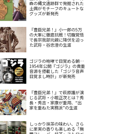
森の縄文遺跡群で発掘された
土偶がモチーフのキュートな
グッズが新発売
『豊臣兄弟！』小一郎の5万
の大軍に徹底抗戦！切腹覚悟
で長宗我部元親に降伏を迫っ
た武将・谷忠澄の生涯
ゴジラの咆哮で目覚める朝…
1954年公開『ゴジラ』の貴重
音源を搭載した「ゴジラ音声
目覚まし時計」が新発売
『豊臣兄弟！』で萩原護が演
じる武将・小堀正次とは？秀
長・秀吉・家康が重用、“出
家を重ねた実務派”の生涯
しっかり抹茶の味わい、さら
に果実の香りも楽しめる「無
糖フレーバー抹茶」ストロベ