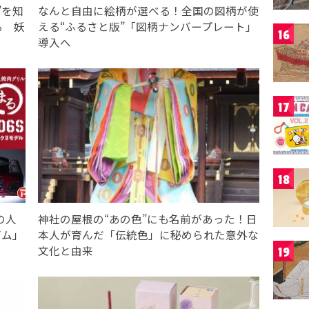
”を知
なんと自由に絵柄が選べる！全国の図柄が使
る 妖
える“ふるさと版”「図柄ナンバープレート」
16
導入へ
17
18
の人
神社の屋根の“あの色”にも名前があった！日
ダム」
本人が育んだ「伝統色」に秘められた意外な
文化と由来
19