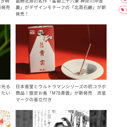
解き明
葛飾北斎の名作「富嶽三十六景 神奈川沖浪
新発売
裏」がデザインモチーフの『北斎石鹸』が新
発売！
は光る
日本香堂とウルトラマンシリーズの初コラボ
きたい
商品！限定お香「M78青雲」が新発売 流星
マークの香立付き