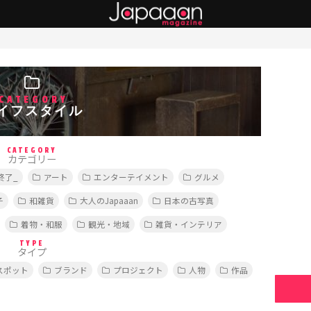
CATEGORY
イフスタイル
CATEGORY
カテゴリー
終了_
アート
エンターテイメント
グルメ
子
和雑貨
大人のJapaaan
日本の古写真
着物・和服
観光・地域
雑貨・インテリア
TYPE
タイプ
スポット
ブランド
プロジェクト
人物
作品