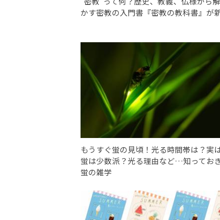
“密教”って何？歴史、教義、仏様から
かす密教の入門書『密教の教科書』が
もうすぐ蛍の見頃！光る時間帯は？実
蛍は少数派？光る理由など…知ってお
蛍の雑学