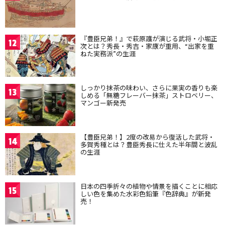
『豊臣兄弟！』で萩原護が演じる武将・小堀正
12
次とは？秀長・秀吉・家康が重用、“出家を重
ねた実務派”の生涯
しっかり抹茶の味わい、さらに果実の香りも楽
13
しめる「無糖フレーバー抹茶」ストロベリー、
マンゴー新発売
【豊臣兄弟！】2度の改易から復活した武将・
14
多賀秀種とは？豊臣秀長に仕えた半年間と波乱
の生涯
日本の四季折々の植物や情景を描くことに相応
15
しい色を集めた水彩色鉛筆『色辞典』が新発
売！