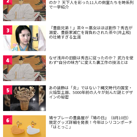
2
のか？ 天下人を彩った11人の側室たちを時系列
で一挙紹介
『豊臣兄弟！』茶々＝悪女はほぼ創作？秀吉が
3
溺愛、豊臣家滅亡を背負わされた茶々(井上和)
の壮絶すぎる生涯
なぜ浅井の旧臣は秀吉に従ったのか？ 武力を使
4
わず“自分の味方”に変えた裏工作の技法とは
あの装飾は「炎」ではない？縄文時代の国宝・
5
火焔型土器、5000年前の人々が刻んだ謎とデザ
インの秘密
鳩サブレーの豊島屋が『鳩の日』（8月10日）
6
限定グッズ詳細を発表！今年はシリコンポーチ
「はとっこ」