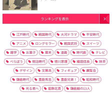
ランキングを表示
江戸時代
戦国時代
大河ドラマ
平安時代
アニメ
ロングセラー
戦国武将
スイーツ
雑学
お菓子
幕末
漫画
時代劇
テレビ
べらぼう
明治時代
徳川家康
織田信長
抹茶
デザイン
文房具
フィギュア
展覧会
鎌倉時代
豊臣秀吉
豊臣兄弟！
昭和時代
光る君へ
葛飾北斎
鎌倉殿の13人