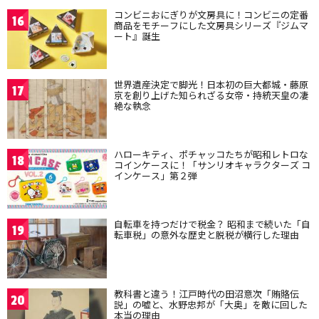
コンビニおにぎりが文房具に！コンビニの定番
16
商品をモチーフにした文房具シリーズ『ジムマ
ート』誕生
世界遺産決定で脚光！日本初の巨大都城・藤原
17
京を創り上げた知られざる女帝・持統天皇の凄
絶な執念
ハローキティ、ポチャッコたちが昭和レトロな
18
コインケースに！「サンリオキャラクターズ コ
インケース」第２弾
自転車を持つだけで税金？ 昭和まで続いた「自
19
転車税」の意外な歴史と脱税が横行した理由
教科書と違う！江戸時代の田沼意次「賄賂伝
20
説」の嘘と、水野忠邦が「大奥」を敵に回した
本当の理由