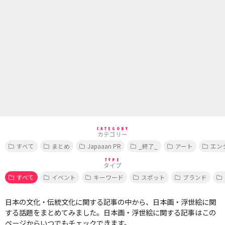
CATEGORY
カテゴリー
すべて
まとめ
Japaaan PR
_終了_
アート
エン
TYPE
タイプ
すべて
イベント
キーワード
スポット
ブランド
日本の文化・伝統文化に関する記事の中から、日本画・浮世絵に関
する話題をまとめてみました。日本画・浮世絵に関する記事はこの
ページからいつでもチェックできます。