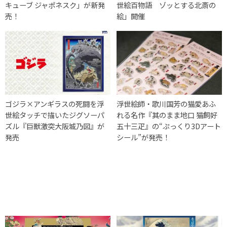
キューブ ジャポネスク」が新発
世絵百物語 ゾッとする北斎の
売！
絵」開催
ゴジラ×アンギラスの死闘を浮
浮世絵師・歌川国芳の猫愛あふ
世絵タッチで描いたジグソーパ
れる名作『其のまま地口 猫飼好
ズル『巨獣激突大阪城乃図』が
五十三疋』の“ぷっくり3Dアート
発売
シール”が発売！