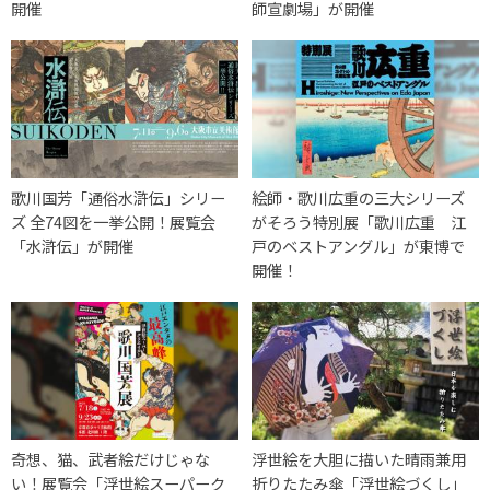
開催
師宣劇場」が開催
歌川国芳「通俗水滸伝」シリー
絵師・歌川広重の三大シリーズ
ズ 全74図を一挙公開！展覧会
がそろう特別展「歌川広重 江
「水滸伝」が開催
戸のベストアングル」が東博で
開催！
奇想、猫、武者絵だけじゃな
浮世絵を大胆に描いた晴雨兼用
い！展覧会「浮世絵スーパーク
折りたたみ傘「浮世絵づくし」