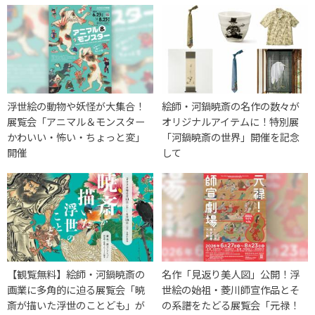
浮世絵の動物や妖怪が大集合！
絵師・河鍋暁斎の名作の数々が
展覧会「アニマル＆モンスター
オリジナルアイテムに！特別展
かわいい・怖い・ちょっと変」
「河鍋暁斎の世界」開催を記念
開催
して
【観覧無料】絵師・河鍋暁斎の
名作「見返り美人図」公開！浮
画業に多角的に迫る展覧会「暁
世絵の始祖・菱川師宣作品とそ
斎が描いた浮世のことども」が
の系譜をたどる展覧会「元禄！