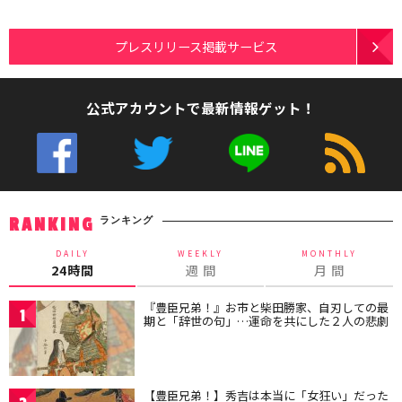
プレスリリース掲載サービス
公式アカウントで最新情報ゲット！
ランキング
RANKING
DAILY
WEEKLY
MONTHLY
24時間
週 間
月 間
『豊臣兄弟！』お市と柴田勝家、自刃しての最
1
期と「辞世の句」…運命を共にした２人の悲劇
【豊臣兄弟！】秀吉は本当に「女狂い」だった