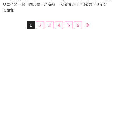
リエイター 歌川国芳展」が京都
が新発売！全8種のデザイン
で開催
1
2
3
4
5
6