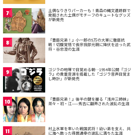
土偶なりきりパーカーも！青森の縄文遺跡群で
7
発掘された土偶がモチーフのキュートなグッズ
が新発売
『豊臣兄弟！』小一郎の5万の大軍に徹底抗
8
戦！切腹覚悟で長宗我部元親に降伏を迫った武
将・谷忠澄の生涯
ゴジラの咆哮で目覚める朝…1954年公開『ゴジ
9
ラ』の貴重音源を搭載した「ゴジラ音声目覚ま
し時計」が新発売
『豊臣兄弟！』後半の鍵を握る「浅井三姉妹」
10
茶々・初・江——秀吉に翻弄された波乱の生涯
村上水軍を率いた戦国武将！幼い弟を支え、共
11
に海へ散った得居通幸の波乱に満ちた生涯