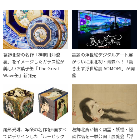
葛飾北斎の名作「神奈川沖浪
話題の浮世絵デジタルアート展
裏」をイメージしたガラス絵が
がついに東北初・青森へ！「動
美しいお菓子缶『The Great
き出す浮世絵展 AOMORI」が開
Wave缶』新発売
催
尾形光琳、写楽の名作を6面すべ
葛飾北斎が描く幽霊・妖怪・怪
てにデザインした「ルービック
談作品を一挙公開！展覧会「浮