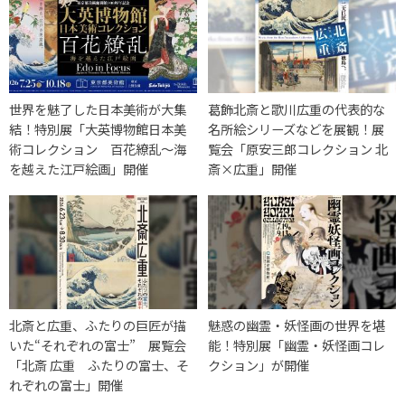
世界を魅了した日本美術が大集
葛飾北斎と歌川広重の代表的な
結！特別展「大英博物館日本美
名所絵シリーズなどを展観！展
術コレクション 百花繚乱～海
覧会「原安三郎コレクション 北
を越えた江戸絵画」開催
斎×広重」開催
北斎と広重、ふたりの巨匠が描
魅惑の幽霊・妖怪画の世界を堪
いた“それぞれの富士” 展覧会
能！特別展「幽霊・妖怪画コレ
「北斎 広重 ふたりの富士、そ
クション」が開催
れぞれの富士」開催