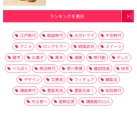
ランキングを表示
江戸時代
戦国時代
大河ドラマ
平安時代
アニメ
ロングセラー
戦国武将
スイーツ
雑学
お菓子
幕末
漫画
時代劇
テレビ
べらぼう
明治時代
徳川家康
織田信長
抹茶
デザイン
文房具
フィギュア
展覧会
鎌倉時代
豊臣秀吉
豊臣兄弟！
昭和時代
光る君へ
葛飾北斎
鎌倉殿の13人