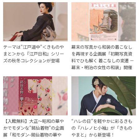
テーマは”江戸道中”＜きものや
幕末の写真から和装の着こなし
まと＞から『江戸日和』シリー
を再現する企画展「初期写真資
ズの秋冬コレクションが登場
料でひも解く 着こなしの変遷 －
幕末・明治の女性の和装」開催
【入館無料】大正〜昭和の華や
“ハレの日”を軽やかに彩るきも
かでモダンな”銘仙着物”の企画
の『ハレノヒ小袖』が「きもの
展「和モダン-銘仙着物の華や
やまと」から新登場！