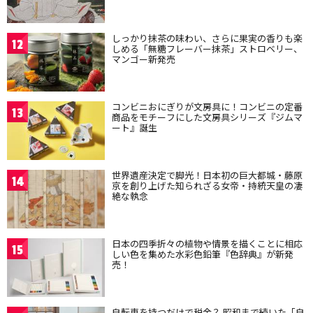
しっかり抹茶の味わい、さらに果実の香りも楽
12
しめる「無糖フレーバー抹茶」ストロベリー、
マンゴー新発売
コンビニおにぎりが文房具に！コンビニの定番
13
商品をモチーフにした文房具シリーズ『ジムマ
ート』誕生
世界遺産決定で脚光！日本初の巨大都城・藤原
14
京を創り上げた知られざる女帝・持統天皇の凄
絶な執念
日本の四季折々の植物や情景を描くことに相応
15
しい色を集めた水彩色鉛筆『色辞典』が新発
売！
自転車を持つだけで税金？ 昭和まで続いた「自