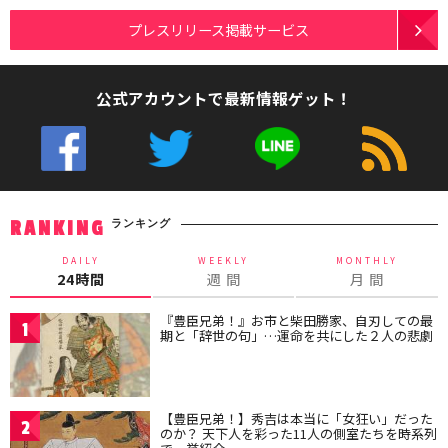
プレスリリース掲載サービス
公式アカウントで最新情報ゲット！
ランキング
RANKING
DAILY
WEEKLY
MONTHLY
24時間
週 間
月 間
『豊臣兄弟！』お市と柴田勝家、自刃しての最
1
期と「辞世の句」…運命を共にした２人の悲劇
【豊臣兄弟！】秀吉は本当に「女狂い」だった
2
のか？ 天下人を彩った11人の側室たちを時系列