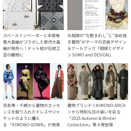
スペースインベーダーと本場奄
大相撲の“化粧まわし”と“染め抜
美大島紬がコラボした新作大島
き着物”がテーマの衣装デザイン
紬が発売へ！ドット絵が伝統工
＆アートブック『相撲とデザイ
芸の織物に
ン SUMO and DESIGN』
京友禅・千總から着物のエッセ
着物ブランド＜KIMONO ARCH
ンスを取り入れたドレスやジャ
＞から特別な日の装いを彩る
ケットのように纏え
「2025 Autumn & Winter
る 「KIMONO GOWN」が発表
Collection」第４弾登場