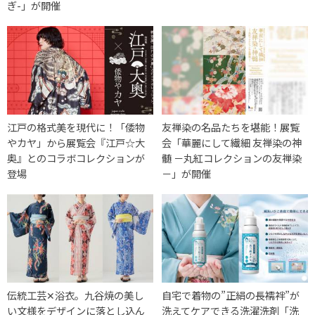
ぎ-」が開催
江戸の格式美を現代に！「倭物
友禅染の名品たちを堪能！展覧
やカヤ」から展覧会『江戸☆大
会「華麗にして繊細 友禅染の神
奥』とのコラボコレクションが
髄 －丸紅コレクションの友禅染
登場
－」が開催
伝統工芸✕浴衣。九谷焼の美し
自宅で着物の”正絹の長襦袢”が
い文様をデザインに落とし込ん
洗えてケアできる洗濯洗剤「洗