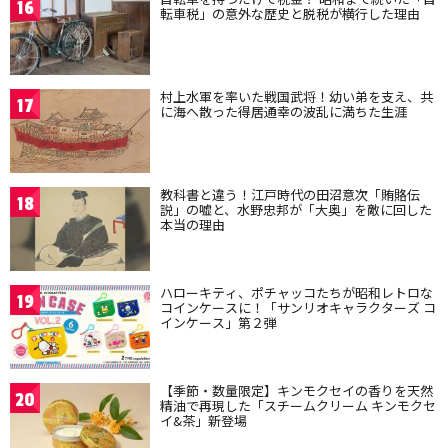
16
転車税」の意外な歴史と脱税が横行した理由
村上水軍を率いた戦国武将！幼い弟を支え、共
17
に海へ散った得居通幸の波乱に満ちた生涯
教科書と違う！江戸時代の田沼意次「賄賂伝
18
説」の嘘と、水野忠邦が「大奥」を敵に回した
本当の理由
ハローキティ、ポチャッコたちが昭和レトロな
19
コインケースに！「サンリオキャラクターズ コ
インケース」第２弾
【季節・数量限定】キンモクセイの香りを天然
20
精油で再現した「スチームクリーム キンモクセ
イ&茶」新登場