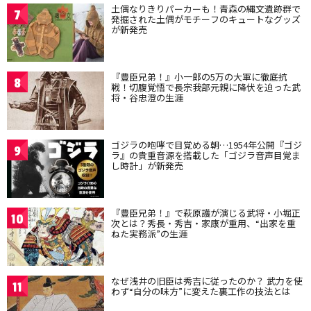
土偶なりきりパーカーも！青森の縄文遺跡群で
7
発掘された土偶がモチーフのキュートなグッズ
が新発売
『豊臣兄弟！』小一郎の5万の大軍に徹底抗
8
戦！切腹覚悟で長宗我部元親に降伏を迫った武
将・谷忠澄の生涯
ゴジラの咆哮で目覚める朝…1954年公開『ゴジ
9
ラ』の貴重音源を搭載した「ゴジラ音声目覚ま
し時計」が新発売
『豊臣兄弟！』で萩原護が演じる武将・小堀正
10
次とは？秀長・秀吉・家康が重用、“出家を重
ねた実務派”の生涯
なぜ浅井の旧臣は秀吉に従ったのか？ 武力を使
11
わず“自分の味方”に変えた裏工作の技法とは