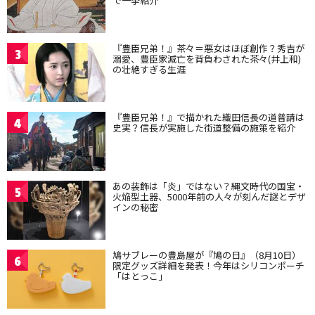
で一挙紹介
『豊臣兄弟！』茶々＝悪女はほぼ創作？秀吉が
3
溺愛、豊臣家滅亡を背負わされた茶々(井上和)
の壮絶すぎる生涯
『豊臣兄弟！』で描かれた織田信長の道普請は
4
史実？信長が実施した街道整備の施策を紹介
あの装飾は「炎」ではない？縄文時代の国宝・
5
火焔型土器、5000年前の人々が刻んだ謎とデザ
インの秘密
鳩サブレーの豊島屋が『鳩の日』（8月10日）
6
限定グッズ詳細を発表！今年はシリコンポーチ
「はとっこ」