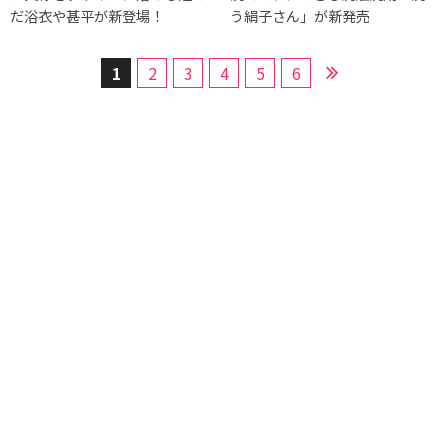
だ浴衣や甚平が新登場！
う絹子さん」が新発売
1
2
3
4
5
6