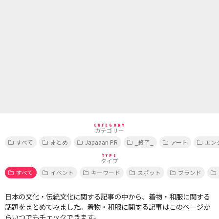
CATEGORY
カテゴリー
すべて
まとめ
Japaaan PR
_終了_
アート
エン
TYPE
タイプ
すべて
イベント
キーワード
スポット
ブランド
日本の文化・伝統文化に関する記事の中から、着物・和服に関する
話題をまとめてみました。着物・和服に関する記事はこのページか
らいつでもチェックできます。