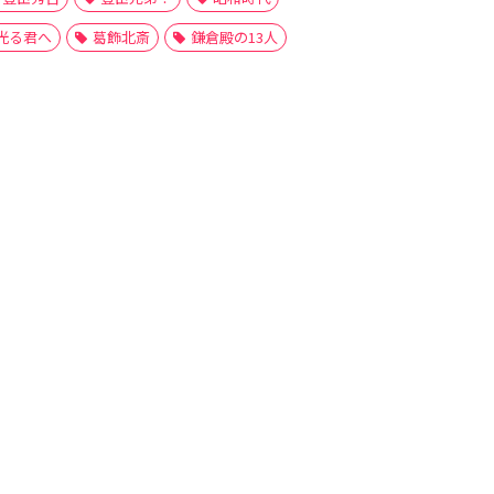
光る君へ
葛飾北斎
鎌倉殿の13人