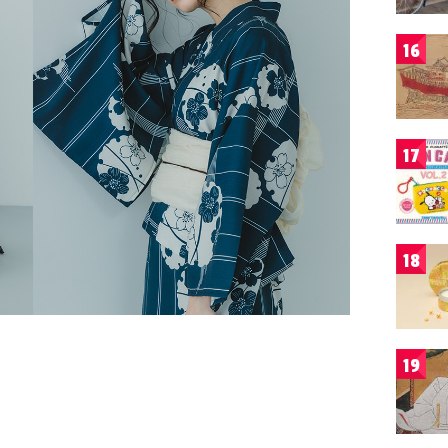
16
17
18
19