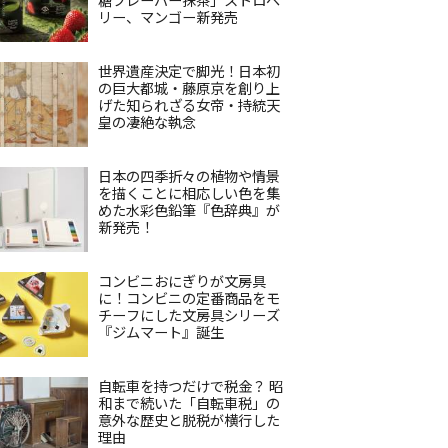
リー、マンゴー新発売
世界遺産決定で脚光！日本初
の巨大都城・藤原京を創り上
げた知られざる女帝・持統天
皇の凄絶な執念
日本の四季折々の植物や情景
を描くことに相応しい色を集
めた水彩色鉛筆『色辞典』が
新発売！
コンビニおにぎりが文房具
に！コンビニの定番商品をモ
チーフにした文房具シリーズ
『ジムマート』誕生
自転車を持つだけで税金？ 昭
和まで続いた「自転車税」の
意外な歴史と脱税が横行した
理由