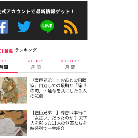
公式アカウントで最新情報ゲット！
ランキング
KING
ILY
WEEKLY
MONTHLY
4時間
週 間
月 間
『豊臣兄弟！』お市と柴田勝
家、自刃しての最期と「辞世
の句」…運命を共にした２人
の悲劇
【豊臣兄弟！】秀吉は本当に
「女狂い」だったのか？ 天下
人を彩った11人の側室たちを
時系列で一挙紹介