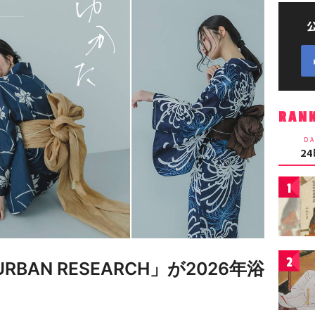
RAN
DA
2
1
2
y URBAN RESEARCH」が2026年浴