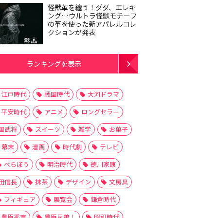
怪獣革を纏う！ダダ、エレキ
ング…ウルトラ怪獣モチーフ
の革を使った新アパレルコレ
クションが発表
ランキングを表示
江戸時代
戦国時代
大河ドラマ
平安時代
アニメ
ロングセラー
国武将
スイーツ
雑学
お菓子
幕末
漫画
時代劇
テレビ
べらぼう
明治時代
徳川家康
田信長
抹茶
デザイン
文房具
フィギュア
展覧会
鎌倉時代
豊臣秀吉
豊臣兄弟！
昭和時代