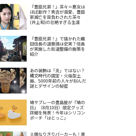
『豊臣兄弟！』茶々＝悪女は
ほぼ創作？秀吉が溺愛、豊臣
家滅亡を背負わされた茶々
(井上和)の壮絶すぎる生涯
『豊臣兄弟！』で描かれた織
田信長の道普請は史実？信長
が実施した街道整備の施策を
紹介
あの装飾は「炎」ではない？
縄文時代の国宝・火焔型土
器、5000年前の人々が刻んだ
謎とデザインの秘密
鳩サブレーの豊島屋が『鳩の
日』（8月10日）限定グッズ
詳細を発表！今年はシリコン
ポーチ「はとっこ」
土偶なりきりパーカーも！青