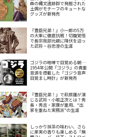
森の縄文遺跡群で発掘された
土偶がモチーフのキュートな
グッズが新発売
『豊臣兄弟！』小一郎の5万
の大軍に徹底抗戦！切腹覚悟
で長宗我部元親に降伏を迫っ
た武将・谷忠澄の生涯
ゴジラの咆哮で目覚める朝…
1954年公開『ゴジラ』の貴重
音源を搭載した「ゴジラ音声
目覚まし時計」が新発売
『豊臣兄弟！』で萩原護が演
じる武将・小堀正次とは？秀
長・秀吉・家康が重用、“出
家を重ねた実務派”の生涯
しっかり抹茶の味わい、さら
に果実の香りも楽しめる「無
糖フレーバー抹茶」ストロベ