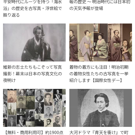
平安時代にルーツを持つ「海水
報の歴史 〜 明治時代には日本初
浴」の歴史を古写真・浮世絵で
の天気予報が登場
振り返る
維新の志士たちもこぞって写真
着物の着方にも注目！明治初期
撮影！幕末は日本の写真文化の
の着物女性たちの古写真を一挙
夜明け
紹介します【国際女性デー】
【無料・商用利用可】約1900点
大河ドラマ『青天を衝け』で町