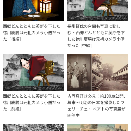
西郷どんとともに英断を下した
長州征伐の合間も写真に勤し
徳川慶勝は元祖カメラ小僧だっ
む…西郷どんとともに英断を下
た［後編］
した徳川慶勝は元祖カメラ小僧
だった [中編]
西郷どんとともに英断を下した
古写真好き必見！約180点公開、
徳川慶勝は元祖カメラ小僧だっ
幕末〜明治の日本を撮影したフ
た［前編］
ェリーチェ・ ベアトの写真展が
開催中