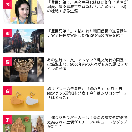
『豊臣兄弟！』茶々＝悪女はほぼ創作？秀吉が
3
溺愛、豊臣家滅亡を背負わされた茶々(井上和)
の壮絶すぎる生涯
『豊臣兄弟！』で描かれた織田信長の道普請は
4
史実？信長が実施した街道整備の施策を紹介
あの装飾は「炎」ではない？縄文時代の国宝・
5
火焔型土器、5000年前の人々が刻んだ謎とデザ
インの秘密
鳩サブレーの豊島屋が『鳩の日』（8月10日）
6
限定グッズ詳細を発表！今年はシリコンポーチ
「はとっこ」
土偶なりきりパーカーも！青森の縄文遺跡群で
7
発掘された土偶がモチーフのキュートなグッズ
が新発売