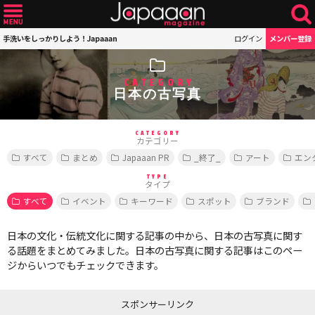
手洗いをしっかりしよう！Japaaan
ログイン
メンバー登録
CATEGORY
日本の古写真
CATEGORY
カテゴリー
すべて
まとめ
Japaaan PR
_終了_
アート
エン
TYPE
タイプ
すべて
イベント
キーワード
スポット
ブランド
日本の文化・伝統文化に関する記事の中から、日本の古写真に関す
る話題をまとめてみました。日本の古写真に関する記事はこのペー
ジからいつでもチェックできます。
スポンサーリンク