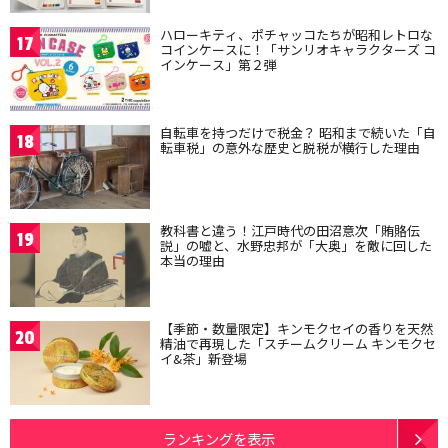
ハローキティ、ポチャッコたちが昭和レトロな
17
コインケースに！「サンリオキャラクターズ コ
インケース」第２弾
自転車を持つだけで税金？ 昭和まで続いた「自
18
転車税」の意外な歴史と脱税が横行した理由
教科書と違う！江戸時代の田沼意次「賄賂伝
19
説」の嘘と、水野忠邦が「大奥」を敵に回した
本当の理由
【季節・数量限定】キンモクセイの香りを天然
20
精油で再現した「スチームクリーム キンモクセ
イ&茶」新登場
ランキングを表示