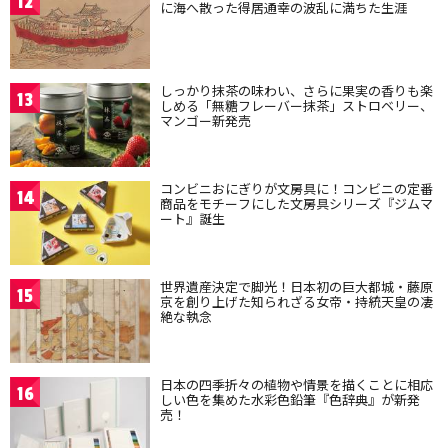
12
に海へ散った得居通幸の波乱に満ちた生涯
しっかり抹茶の味わい、さらに果実の香りも楽
13
しめる「無糖フレーバー抹茶」ストロベリー、
マンゴー新発売
コンビニおにぎりが文房具に！コンビニの定番
14
商品をモチーフにした文房具シリーズ『ジムマ
ート』誕生
世界遺産決定で脚光！日本初の巨大都城・藤原
15
京を創り上げた知られざる女帝・持統天皇の凄
絶な執念
日本の四季折々の植物や情景を描くことに相応
16
しい色を集めた水彩色鉛筆『色辞典』が新発
売！