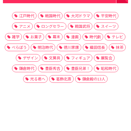
江戸時代
戦国時代
大河ドラマ
平安時代
アニメ
ロングセラー
戦国武将
スイーツ
雑学
お菓子
幕末
漫画
時代劇
テレビ
べらぼう
明治時代
徳川家康
織田信長
抹茶
デザイン
文房具
フィギュア
展覧会
鎌倉時代
豊臣秀吉
豊臣兄弟！
昭和時代
光る君へ
葛飾北斎
鎌倉殿の13人