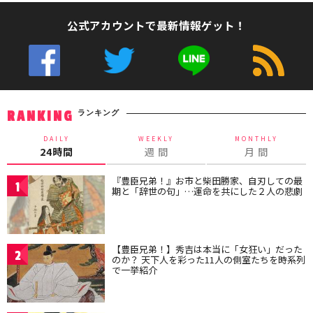
公式アカウントで最新情報ゲット！
ランキング
RANKING
DAILY
WEEKLY
MONTHLY
24時間
週 間
月 間
『豊臣兄弟！』お市と柴田勝家、自刃しての最
1
期と「辞世の句」…運命を共にした２人の悲劇
【豊臣兄弟！】秀吉は本当に「女狂い」だった
2
のか？ 天下人を彩った11人の側室たちを時系列
で一挙紹介