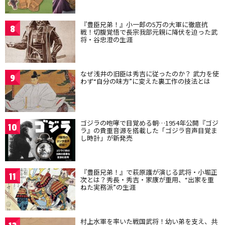
『豊臣兄弟！』小一郎の5万の大軍に徹底抗
8
戦！切腹覚悟で長宗我部元親に降伏を迫った武
将・谷忠澄の生涯
なぜ浅井の旧臣は秀吉に従ったのか？ 武力を使
9
わず“自分の味方”に変えた裏工作の技法とは
ゴジラの咆哮で目覚める朝…1954年公開『ゴジ
10
ラ』の貴重音源を搭載した「ゴジラ音声目覚ま
し時計」が新発売
『豊臣兄弟！』で萩原護が演じる武将・小堀正
11
次とは？秀長・秀吉・家康が重用、“出家を重
ねた実務派”の生涯
村上水軍を率いた戦国武将！幼い弟を支え、共