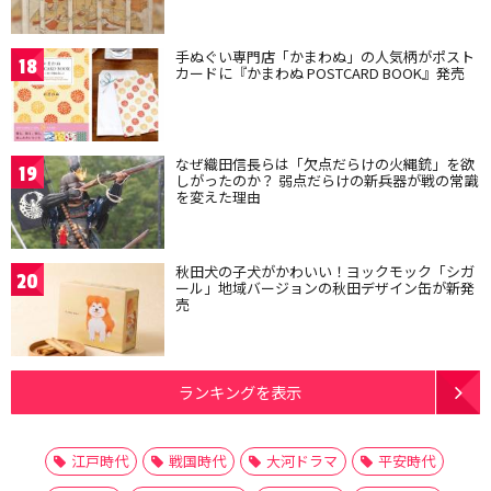
手ぬぐい専門店「かまわぬ」の人気柄がポスト
18
カードに『かまわぬ POSTCARD BOOK』発売
なぜ織田信長らは「欠点だらけの火縄銃」を欲
19
しがったのか？ 弱点だらけの新兵器が戦の常識
を変えた理由
秋田犬の子犬がかわいい！ヨックモック「シガ
20
ール」地域バージョンの秋田デザイン缶が新発
売
ランキングを表示
江戸時代
戦国時代
大河ドラマ
平安時代