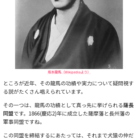
坂本龍馬（Wikipediaより）
ところが近年、その龍馬の功績や実力について疑問視す
る説がたくさん唱えられています。
その一つは、龍馬の功績として真っ先に挙げられる
薩長
同盟
です。1866(慶応2)年に成立した薩摩藩と長州藩の
軍事同盟ですね。
この同盟を締結するにあたっては、それまで犬猿の仲だ