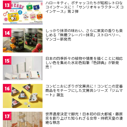
ハローキティ、ポチャッコたちが昭和レトロな
13
コインケースに！「サンリオキャラクターズ コ
インケース」第２弾
しっかり抹茶の味わい、さらに果実の香りも楽
14
しめる「無糖フレーバー抹茶」ストロベリー、
マンゴー新発売
日本の四季折々の植物や情景を描くことに相応
15
しい色を集めた水彩色鉛筆『色辞典』が新発
売！
コンビニおにぎりが文房具に！コンビニの定番
16
商品をモチーフにした文房具シリーズ『ジムマ
ート』誕生
世界遺産決定で脚光！日本初の巨大都城・藤原
17
京を創り上げた知られざる女帝・持統天皇の凄
絶な執念