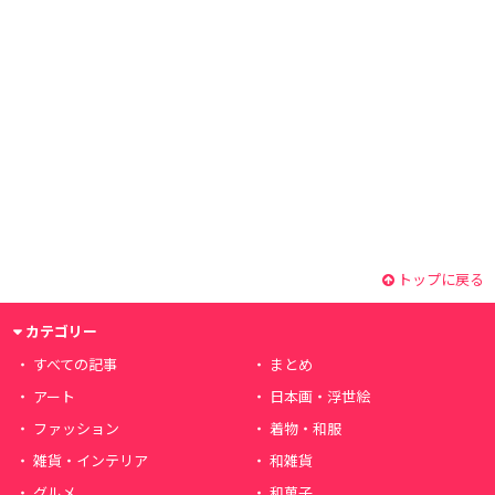
トップに戻る
カテゴリー
すべての記事
まとめ
アート
日本画・浮世絵
ファッション
着物・和服
雑貨・インテリア
和雑貨
グルメ
和菓子