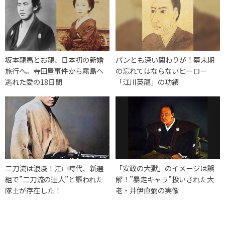
坂本龍馬とお龍、日本初の新婚
パンとも深い関わりが！幕末期
旅行へ。寺田屋事件から霧島へ
の忘れてはならないヒーロー
逃れた愛の18日間
「江川英龍」の功績
二刀流は浪漫！江戸時代、新選
「安政の大獄」のイメージは誤
組で”二刀流の達人”と謳われた
解！”暴走キャラ”扱いされた大
隊士が存在した！
老・井伊直弼の実像