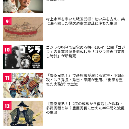
村上水軍を率いた戦国武将！幼い弟を支え、共
9
に海へ散った得居通幸の波乱に満ちた生涯
ゴジラの咆哮で目覚める朝…1954年公開『ゴジ
10
ラ』の貴重音源を搭載した「ゴジラ音声目覚ま
し時計」が新発売
『豊臣兄弟！』で萩原護が演じる武将・小堀正
11
次とは？秀長・秀吉・家康が重用、“出家を重
ねた実務派”の生涯
【豊臣兄弟！】2度の改易から復活した武将・
12
多賀秀種とは？豊臣秀長に仕えた半年間と波乱
の生涯