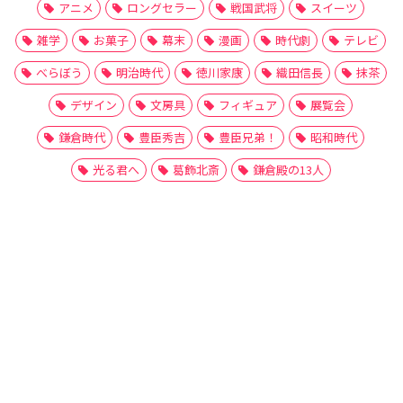
アニメ
ロングセラー
戦国武将
スイーツ
雑学
お菓子
幕末
漫画
時代劇
テレビ
べらぼう
明治時代
徳川家康
織田信長
抹茶
デザイン
文房具
フィギュア
展覧会
鎌倉時代
豊臣秀吉
豊臣兄弟！
昭和時代
光る君へ
葛飾北斎
鎌倉殿の13人