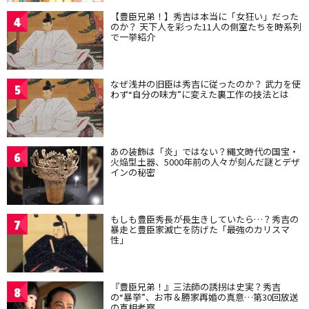
【豊臣兄弟！】秀吉は本当に「女狂い」だった
4
のか？ 天下人を彩った11人の側室たちを時系列
で一挙紹介
なぜ浅井の旧臣は秀吉に従ったのか？ 武力を使
5
わず“自分の味方”に変えた裏工作の技法とは
あの装飾は「炎」ではない？縄文時代の国宝・
6
火焔型土器、5000年前の人々が刻んだ謎とデザ
インの秘密
もしも豊臣秀長が長生きしていたら…？秀吉の
7
暴走と豊臣家滅亡を防げた「最強のカリスマ
性」
『豊臣兄弟！』三法師の誘拐は史実？秀吉
8
の“暴挙”、お市＆勝家再婚の真意…第30回放送
の真相考察