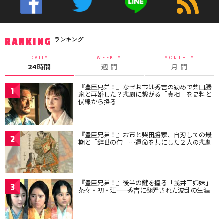
ランキング
RANKING
DAILY
WEEKLY
MONTHLY
24時間
週 間
月 間
『豊臣兄弟！』なぜお市は秀吉の勧めで柴田勝
1
家と再婚した？悲劇に繋がる「真相」を史料と
伏線から探る
『豊臣兄弟！』お市と柴田勝家、自刃しての最
2
期と「辞世の句」…運命を共にした２人の悲劇
『豊臣兄弟！』後半の鍵を握る「浅井三姉妹」
3
茶々・初・江——秀吉に翻弄された波乱の生涯