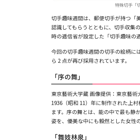
特殊切手「
切手趣味週間は、郵便切手が持つ「
認識してもらうとともに、切手収集の趣
時の逓信省が設定した「切手趣味の
今回の切手趣味週間の切手の絵柄に
ら 2 点が再び採用されています。
「序の舞」
東京藝術大学蔵 画像提供：東京藝術大学 /
1936（昭和 11）年に制作された
ます。序の舞とは、能の中で最も静
姿を、優美な中にも毅然とした女性
「舞妓林泉」