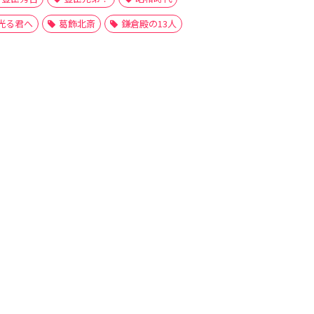
光る君へ
葛飾北斎
鎌倉殿の13人