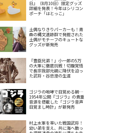
日』（8月10日）限定グッズ
詳細を発表！今年はシリコン
ポーチ「はとっこ」
土偶なりきりパーカーも！青
森の縄文遺跡群で発掘された
土偶がモチーフのキュートな
グッズが新発売
『豊臣兄弟！』小一郎の5万
の大軍に徹底抗戦！切腹覚悟
で長宗我部元親に降伏を迫っ
た武将・谷忠澄の生涯
ゴジラの咆哮で目覚める朝…
1954年公開『ゴジラ』の貴重
音源を搭載した「ゴジラ音声
目覚まし時計」が新発売
村上水軍を率いた戦国武将！
幼い弟を支え、共に海へ散っ
た得居通幸の波乱に満ちた生