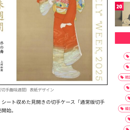
20
戦
（切手趣味週間）表紙デザイン
1 シート収めた見開きの切手ケース「通常版切手
織
売開始。