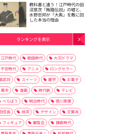
教科書と違う！江戸時代の田
沼意次「賄賂伝説」の嘘と、
水野忠邦が「大奥」を敵に回
した本当の理由
ランキングを表示
江戸時代
戦国時代
大河ドラマ
平安時代
アニメ
ロングセラー
国武将
スイーツ
雑学
お菓子
幕末
漫画
時代劇
テレビ
べらぼう
明治時代
徳川家康
田信長
抹茶
デザイン
文房具
フィギュア
展覧会
鎌倉時代
豊臣秀吉
豊臣兄弟！
昭和時代