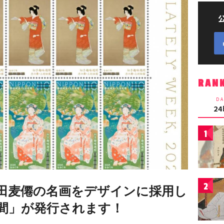
RAN
DA
2
1
2
田麦僊の名画をデザインに採用し
間」が発行されます！