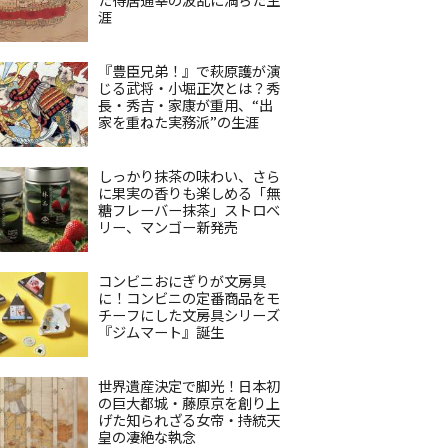
涯
『豊臣兄弟！』で萩原護が演
じる武将・小堀正次とは？秀
長・秀吉・家康が重用、“出
家を重ねた実務派”の生涯
しっかり抹茶の味わい、さら
に果実の香りも楽しめる「無
糖フレーバー抹茶」ストロベ
リー、マンゴー新発売
コンビニおにぎりが文房具
に！コンビニの定番商品をモ
チーフにした文房具シリーズ
『ジムマート』誕生
世界遺産決定で脚光！日本初
の巨大都城・藤原京を創り上
げた知られざる女帝・持統天
皇の凄絶な執念