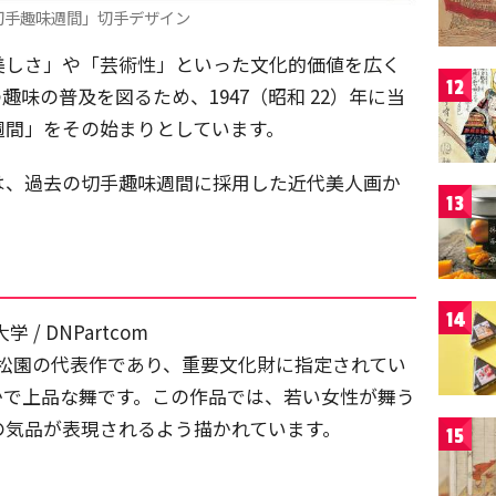
切手趣味週間」切手デザイン
美しさ」や「芸術性」といった文化的価値を広く
12
味の普及を図るため、1947（昭和 22）年に当
週間」をその始まりとしています。
は、過去の切手趣味週間に採用した近代美人画か
13
14
 DNPartcom
上村松園の代表作であり、重要文化財に指定されてい
かで上品な舞です。この作品では、若い女性が舞う
の気品が表現されるよう描かれています。
15