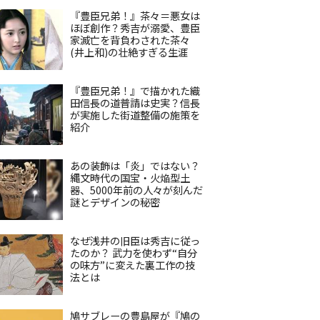
『豊臣兄弟！』茶々＝悪女は
ほぼ創作？秀吉が溺愛、豊臣
家滅亡を背負わされた茶々
(井上和)の壮絶すぎる生涯
『豊臣兄弟！』で描かれた織
田信長の道普請は史実？信長
が実施した街道整備の施策を
紹介
あの装飾は「炎」ではない？
縄文時代の国宝・火焔型土
器、5000年前の人々が刻んだ
謎とデザインの秘密
なぜ浅井の旧臣は秀吉に従っ
たのか？ 武力を使わず“自分
の味方”に変えた裏工作の技
法とは
鳩サブレーの豊島屋が『鳩の