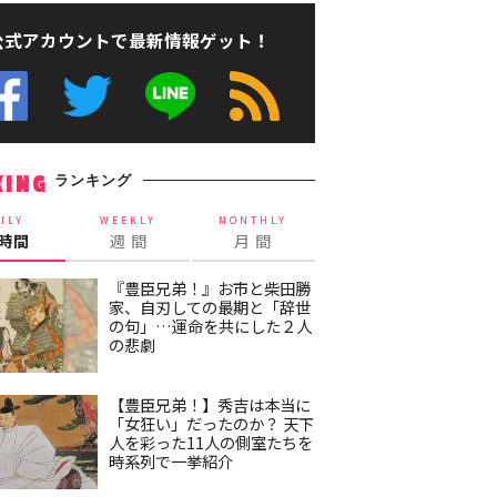
公式アカウントで最新情報ゲット！
ランキング
KING
ILY
WEEKLY
MONTHLY
4時間
週 間
月 間
『豊臣兄弟！』お市と柴田勝
家、自刃しての最期と「辞世
の句」…運命を共にした２人
の悲劇
【豊臣兄弟！】秀吉は本当に
「女狂い」だったのか？ 天下
人を彩った11人の側室たちを
時系列で一挙紹介