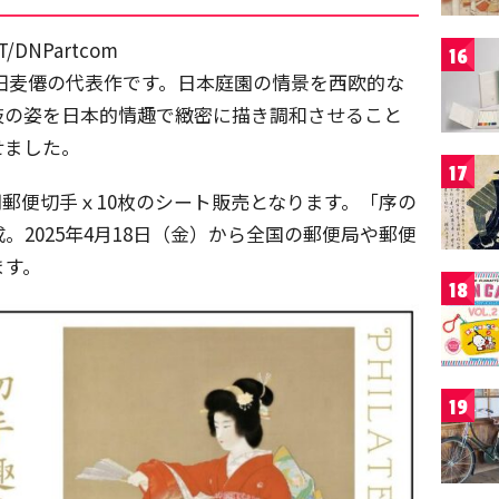
DNPartcom
16
、土田麦僊の代表作です。日本庭園の情景を西欧的な
妓の姿を日本的情趣で緻密に描き調和させること
せました。
17
円郵便切手ｘ10枚のシート販売となります。「序の
2025年4月18日（金）から全国の郵便局や郵便
ます。
18
19