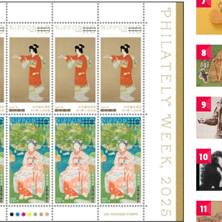
7
8
9
10
11