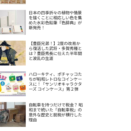
日本の四季折々の植物や情景
を描くことに相応しい色を集
めた水彩色鉛筆『色辞典』が
新発売！
【豊臣兄弟！】2度の改易か
ら復活した武将・多賀秀種と
は？豊臣秀長に仕えた半年間
と波乱の生涯
ハローキティ、ポチャッコた
ちが昭和レトロなコインケー
スに！「サンリオキャラクタ
ーズ コインケース」第２弾
自転車を持つだけで税金？ 昭
和まで続いた「自転車税」の
意外な歴史と脱税が横行した
理由