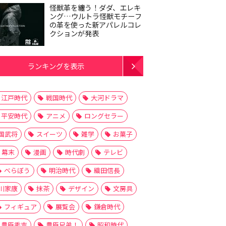
怪獣革を纏う！ダダ、エレキ
ング…ウルトラ怪獣モチーフ
の革を使った新アパレルコレ
クションが発表
ランキングを表示
江戸時代
戦国時代
大河ドラマ
平安時代
アニメ
ロングセラー
国武将
スイーツ
雑学
お菓子
幕末
漫画
時代劇
テレビ
べらぼう
明治時代
織田信長
川家康
抹茶
デザイン
文房具
フィギュア
展覧会
鎌倉時代
豊臣秀吉
豊臣兄弟！
昭和時代