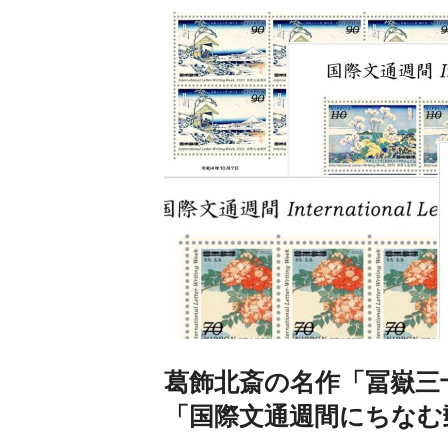
葛飾北斎の名作「冨嶽三
「国際文通週間にちなむ