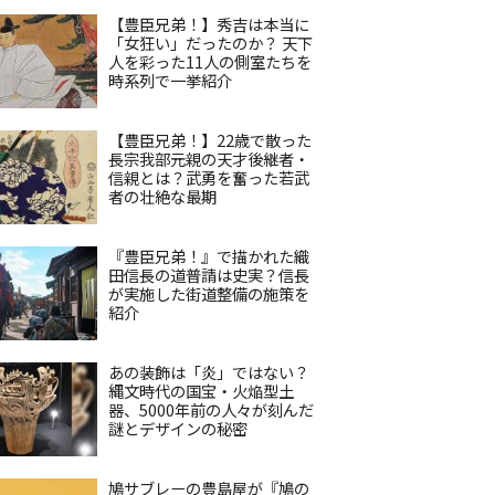
【豊臣兄弟！】秀吉は本当に
「女狂い」だったのか？ 天下
人を彩った11人の側室たちを
時系列で一挙紹介
【豊臣兄弟！】22歳で散った
長宗我部元親の天才後継者・
信親とは？武勇を奮った若武
者の壮絶な最期
『豊臣兄弟！』で描かれた織
田信長の道普請は史実？信長
が実施した街道整備の施策を
紹介
あの装飾は「炎」ではない？
縄文時代の国宝・火焔型土
器、5000年前の人々が刻んだ
謎とデザインの秘密
鳩サブレーの豊島屋が『鳩の