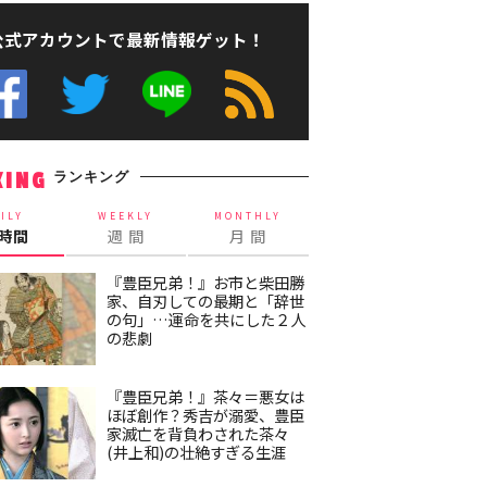
公式アカウントで最新情報ゲット！
ランキング
KING
ILY
WEEKLY
MONTHLY
4時間
週 間
月 間
『豊臣兄弟！』お市と柴田勝
家、自刃しての最期と「辞世
の句」…運命を共にした２人
の悲劇
『豊臣兄弟！』茶々＝悪女は
ほぼ創作？秀吉が溺愛、豊臣
家滅亡を背負わされた茶々
(井上和)の壮絶すぎる生涯