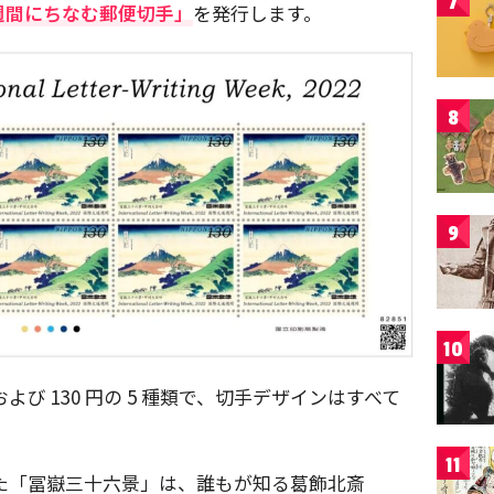
7
週間にちなむ郵便切手」
を発行します。
8
9
10
 円および 130 円の 5 種類で、切手デザインはすべて
11
に採用した「冨嶽三十六景」は、誰もが知る葛飾北斎