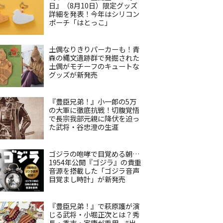
日』（8月10日）限定グッズ
詳細を発表！今年はシリコン
ポーチ「はとっこ」
土偶なりきりパーカーも！青
森の縄文遺跡群で発掘された
土偶がモチーフのキュートな
グッズが新発売
『豊臣兄弟！』小一郎の5万
の大軍に徹底抗戦！切腹覚悟
で長宗我部元親に降伏を迫っ
た武将・谷忠澄の生涯
ゴジラの咆哮で目覚める朝…
1954年公開『ゴジラ』の貴重
音源を搭載した「ゴジラ音声
目覚まし時計」が新発売
『豊臣兄弟！』で萩原護が演
じる武将・小堀正次とは？秀
長・秀吉・家康が重用、“出