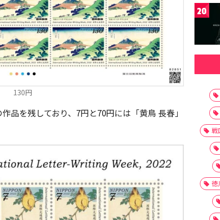
20
130円
作品を残しており、7円と70円には「黄鳥 長春」
戦
徳