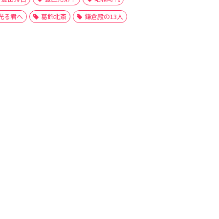
光る君へ
葛飾北斎
鎌倉殿の13人