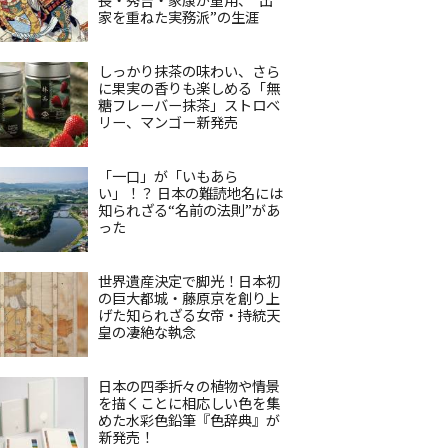
家を重ねた実務派”の生涯
しっかり抹茶の味わい、さら
に果実の香りも楽しめる「無
糖フレーバー抹茶」ストロベ
リー、マンゴー新発売
「一口」が「いもあら
い」！？ 日本の難読地名には
知られざる“名前の法則”があ
った
世界遺産決定で脚光！日本初
の巨大都城・藤原京を創り上
げた知られざる女帝・持統天
皇の凄絶な執念
日本の四季折々の植物や情景
を描くことに相応しい色を集
めた水彩色鉛筆『色辞典』が
新発売！