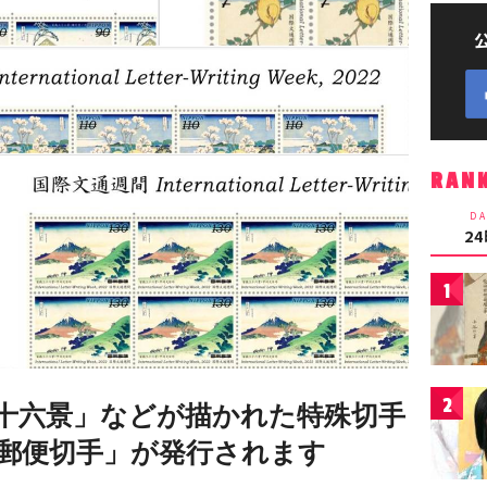
RAN
DA
2
1
2
十六景」などが描かれた特殊切手
郵便切手」が発行されます