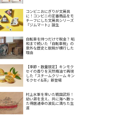
コンビニおにぎりが文房具
に！コンビニの定番商品をモ
チーフにした文房具シリーズ
『ジムマート』誕生
自転車を持つだけで税金？ 昭
和まで続いた「自転車税」の
意外な歴史と脱税が横行した
理由
【季節・数量限定】キンモク
セイの香りを天然精油で再現
した「スチームクリーム キン
モクセイ&茶」新登場
村上水軍を率いた戦国武将！
幼い弟を支え、共に海へ散っ
た得居通幸の波乱に満ちた生
涯