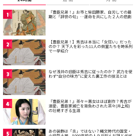
『豊臣兄弟！』お市と柴田勝家、自刃しての最
1
期と「辞世の句」…運命を共にした２人の悲劇
【豊臣兄弟！】秀吉は本当に「女狂い」だった
2
のか？ 天下人を彩った11人の側室たちを時系列
で一挙紹介
なぜ浅井の旧臣は秀吉に従ったのか？ 武力を使
3
わず“自分の味方”に変えた裏工作の技法とは
『豊臣兄弟！』茶々＝悪女はほぼ創作？秀吉が
4
溺愛、豊臣家滅亡を背負わされた茶々(井上和)
の壮絶すぎる生涯
あの装飾は「炎」ではない？縄文時代の国宝・
5
火焔型土器、5000年前の人々が刻んだ謎とデザ