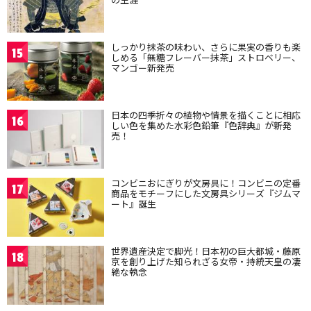
しっかり抹茶の味わい、さらに果実の香りも楽
15
しめる「無糖フレーバー抹茶」ストロベリー、
マンゴー新発売
日本の四季折々の植物や情景を描くことに相応
16
しい色を集めた水彩色鉛筆『色辞典』が新発
売！
コンビニおにぎりが文房具に！コンビニの定番
17
商品をモチーフにした文房具シリーズ『ジムマ
ート』誕生
世界遺産決定で脚光！日本初の巨大都城・藤原
18
京を創り上げた知られざる女帝・持統天皇の凄
絶な執念