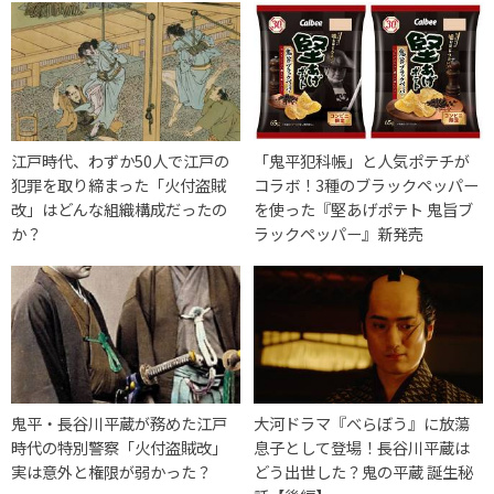
江戸時代、わずか50人で江戸の
「鬼平犯科帳」と人気ポテチが
犯罪を取り締まった「火付盗賊
コラボ！3種のブラックペッパー
改」はどんな組織構成だったの
を使った『堅あげポテト 鬼旨ブ
か？
ラックペッパー』新発売
鬼平・長谷川平蔵が務めた江戸
大河ドラマ『べらぼう』に放蕩
時代の特別警察「火付盗賊改」
息子として登場！長谷川平蔵は
実は意外と権限が弱かった？
どう出世した？鬼の平蔵 誕生秘