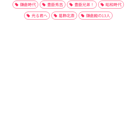
鎌倉時代
豊臣秀吉
豊臣兄弟！
昭和時代
光る君へ
葛飾北斎
鎌倉殿の13人