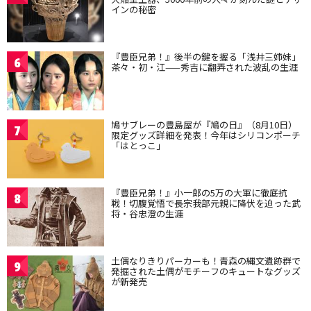
インの秘密
『豊臣兄弟！』後半の鍵を握る「浅井三姉妹」
6
茶々・初・江——秀吉に翻弄された波乱の生涯
鳩サブレーの豊島屋が『鳩の日』（8月10日）
7
限定グッズ詳細を発表！今年はシリコンポーチ
「はとっこ」
『豊臣兄弟！』小一郎の5万の大軍に徹底抗
8
戦！切腹覚悟で長宗我部元親に降伏を迫った武
将・谷忠澄の生涯
土偶なりきりパーカーも！青森の縄文遺跡群で
9
発掘された土偶がモチーフのキュートなグッズ
が新発売