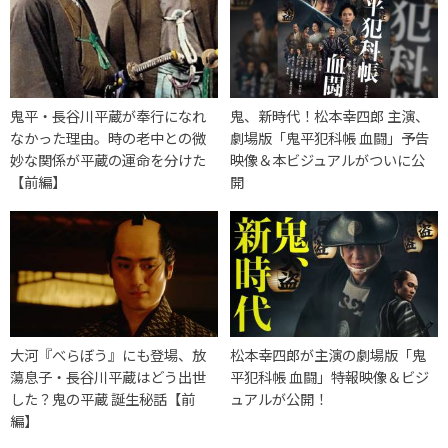
鬼平・長谷川平蔵が奉行になれ
鬼、新時代！松本幸四郎 主演、
なかった理由。時の老中との微
劇場版「鬼平犯科帳 血闘」予告
妙な関係が平蔵の運命を分けた
映像＆本ビジュアルがついに公
【前編】
開
大河『べらぼう』にも登場、放
松本幸四郎が主演の劇場版「鬼
蕩息子・長谷川平蔵はどう出世
平犯科帳 血闘」特報映像＆ビジ
した？鬼の平蔵 誕生秘話【前
ュアルが公開！
編】