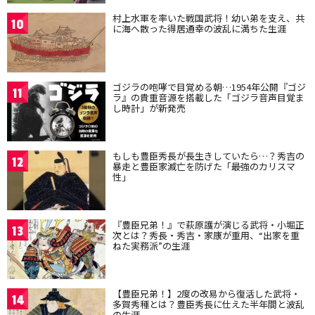
村上水軍を率いた戦国武将！幼い弟を支え、共
10
に海へ散った得居通幸の波乱に満ちた生涯
ゴジラの咆哮で目覚める朝…1954年公開『ゴジ
11
ラ』の貴重音源を搭載した「ゴジラ音声目覚ま
し時計」が新発売
もしも豊臣秀長が長生きしていたら…？秀吉の
12
暴走と豊臣家滅亡を防げた「最強のカリスマ
性」
『豊臣兄弟！』で萩原護が演じる武将・小堀正
13
次とは？秀長・秀吉・家康が重用、“出家を重
ねた実務派”の生涯
【豊臣兄弟！】2度の改易から復活した武将・
14
多賀秀種とは？豊臣秀長に仕えた半年間と波乱
の生涯