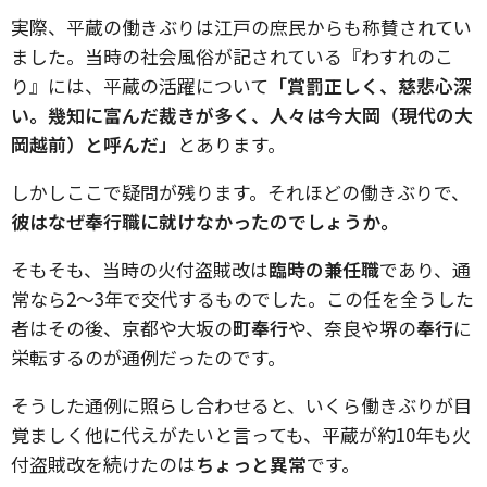
実際、平蔵の働きぶりは江戸の庶民からも称賛されてい
ました。当時の社会風俗が記されている『わすれのこ
り』には、平蔵の活躍について
「賞罰正しく、慈悲心深
い。幾知に富んだ裁きが多く、人々は今大岡（現代の大
岡越前）と呼んだ」
とあります。
しかしここで疑問が残ります。それほどの働きぶりで、
彼はなぜ奉行職に就けなかったのでしょうか。
そもそも、当時の火付盗賊改は
臨時の兼任職
であり、通
常なら2〜3年で交代するものでした。この任を全うした
者はその後、京都や大坂の
町奉行
や、奈良や堺の
奉行
に
栄転するのが通例だったのです。
そうした通例に照らし合わせると、いくら働きぶりが目
覚ましく他に代えがたいと言っても、平蔵が約10年も火
付盗賊改を続けたのは
ちょっと異常
です。