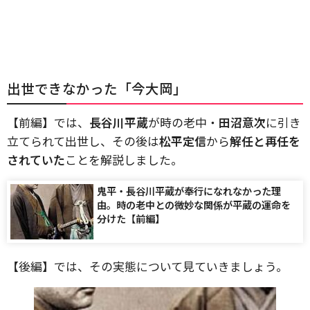
出世できなかった「今大岡」
【前編】では、
長谷川平蔵
が時の老中・
田沼意次
に引き
立てられて出世し、その後は
松平定信
から
解任と再任を
されていた
ことを解説しました。
鬼平・長谷川平蔵が奉行になれなかった理
由。時の老中との微妙な関係が平蔵の運命を
分けた【前編】
【後編】では、その実態について見ていきましょう。