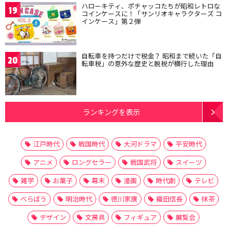
ハローキティ、ポチャッコたちが昭和レトロな
19
コインケースに！「サンリオキャラクターズ コ
インケース」第２弾
自転車を持つだけで税金？ 昭和まで続いた「自
20
転車税」の意外な歴史と脱税が横行した理由
ランキングを表示
江戸時代
戦国時代
大河ドラマ
平安時代
アニメ
ロングセラー
戦国武将
スイーツ
雑学
お菓子
幕末
漫画
時代劇
テレビ
べらぼう
明治時代
徳川家康
織田信長
抹茶
デザイン
文房具
フィギュア
展覧会