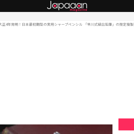
大正4年発明！日本最初期型の実用シャープペンシル 「早川式繰出鉛筆」の限定複