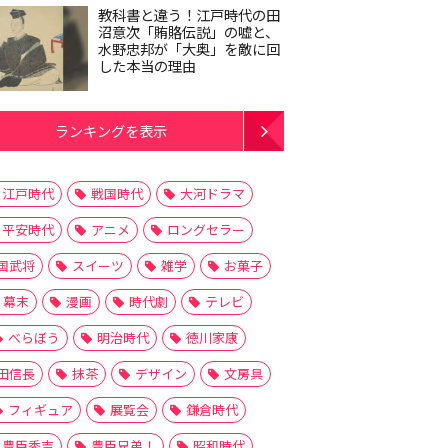
教科書と違う！江戸時代の田
沼意次「賄賂伝説」の嘘と、
水野忠邦が「大奥」を敵に回
した本当の理由
ランキングを表示
江戸時代
戦国時代
大河ドラマ
平安時代
アニメ
ロングセラー
国武将
スイーツ
雑学
お菓子
幕末
漫画
時代劇
テレビ
べらぼう
明治時代
徳川家康
田信長
抹茶
デザイン
文房具
フィギュア
展覧会
鎌倉時代
豊臣秀吉
豊臣兄弟！
昭和時代