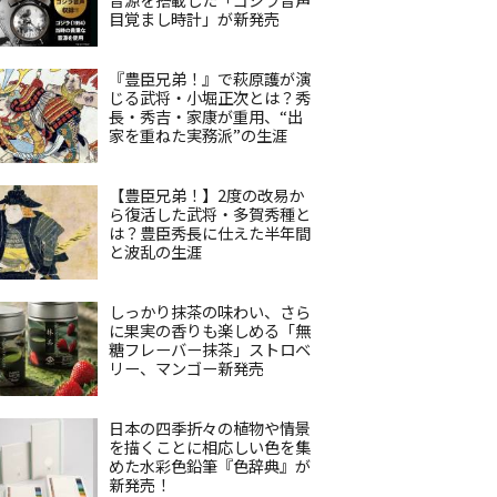
目覚まし時計」が新発売
『豊臣兄弟！』で萩原護が演
じる武将・小堀正次とは？秀
長・秀吉・家康が重用、“出
家を重ねた実務派”の生涯
【豊臣兄弟！】2度の改易か
ら復活した武将・多賀秀種と
は？豊臣秀長に仕えた半年間
と波乱の生涯
しっかり抹茶の味わい、さら
に果実の香りも楽しめる「無
糖フレーバー抹茶」ストロベ
リー、マンゴー新発売
日本の四季折々の植物や情景
を描くことに相応しい色を集
めた水彩色鉛筆『色辞典』が
新発売！