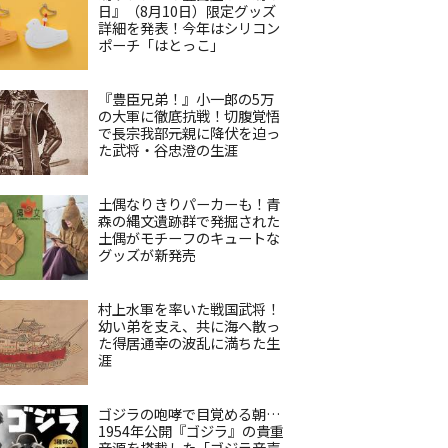
日』（8月10日）限定グッズ
詳細を発表！今年はシリコン
ポーチ「はとっこ」
『豊臣兄弟！』小一郎の5万
の大軍に徹底抗戦！切腹覚悟
で長宗我部元親に降伏を迫っ
た武将・谷忠澄の生涯
土偶なりきりパーカーも！青
森の縄文遺跡群で発掘された
土偶がモチーフのキュートな
グッズが新発売
村上水軍を率いた戦国武将！
幼い弟を支え、共に海へ散っ
た得居通幸の波乱に満ちた生
涯
ゴジラの咆哮で目覚める朝…
1954年公開『ゴジラ』の貴重
音源を搭載した「ゴジラ音声