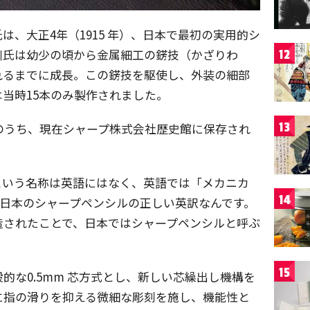
、大正4年（1915 年）、日本で最初の実用的シ
川氏は幼少の頃から金属細工の錺技（かざりわ
12
れるまでに成長。この錺技を駆使し、外装の細部
当時15本のみ製作されました。
13
のうち、現在シャープ株式会社歴史館に保存され
という名称は英語にはなく、英語では「メカニカ
14
cil」が日本のシャープペンシルの正しい英訳なんです。
造されたことで、日本ではシャープペンシルと呼ぶ
15
的な0.5mm 芯方式とし、新しい芯繰出し機構を
に指の滑りを抑える微細な彫刻を施し、機能性と