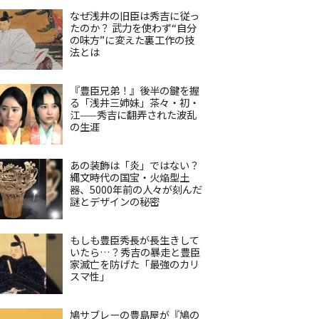
なぜ浅井の旧臣は秀吉に従っ
たのか？ 武力を使わず“自分
の味方”に変えた裏工作の技
法とは
『豊臣兄弟！』後半の鍵を握
る「浅井三姉妹」茶々・初・
江——秀吉に翻弄された波乱
の生涯
あの装飾は「炎」ではない？
縄文時代の国宝・火焔型土
器、5000年前の人々が刻んだ
謎とデザインの秘密
もしも豊臣秀長が長生きして
いたら…？秀吉の暴走と豊臣
家滅亡を防げた「最強のカリ
スマ性」
鳩サブレーの豊島屋が『鳩の