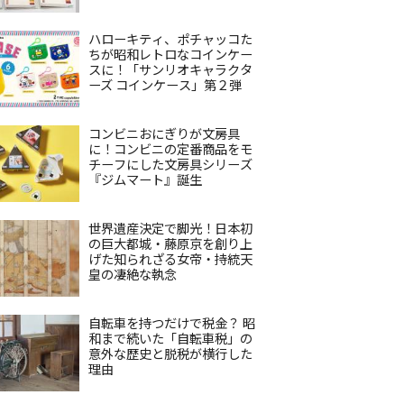
ハローキティ、ポチャッコた
ちが昭和レトロなコインケー
スに！「サンリオキャラクタ
ーズ コインケース」第２弾
コンビニおにぎりが文房具
に！コンビニの定番商品をモ
チーフにした文房具シリーズ
『ジムマート』誕生
世界遺産決定で脚光！日本初
の巨大都城・藤原京を創り上
げた知られざる女帝・持統天
皇の凄絶な執念
自転車を持つだけで税金？ 昭
和まで続いた「自転車税」の
意外な歴史と脱税が横行した
理由