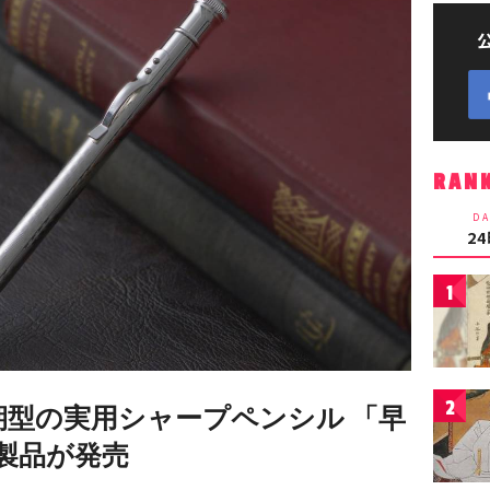
RAN
DA
2
1
2
期型の実用シャープペンシル 「早
製品が発売