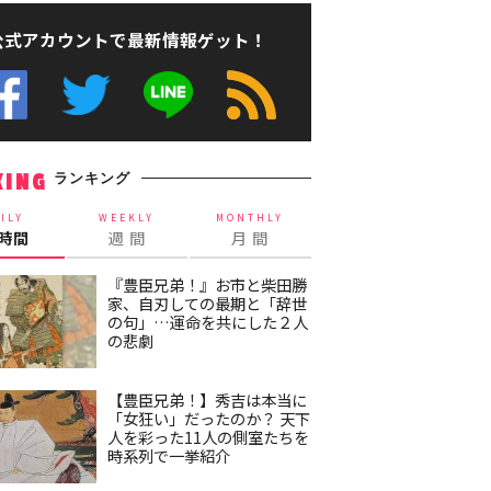
公式アカウントで最新情報ゲット！
ランキング
KING
ILY
WEEKLY
MONTHLY
4時間
週 間
月 間
『豊臣兄弟！』お市と柴田勝
家、自刃しての最期と「辞世
の句」…運命を共にした２人
の悲劇
【豊臣兄弟！】秀吉は本当に
「女狂い」だったのか？ 天下
人を彩った11人の側室たちを
時系列で一挙紹介