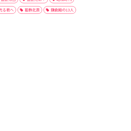
光る君へ
葛飾北斎
鎌倉殿の13人