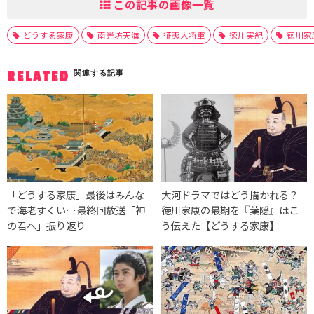
この記事の画像一覧
どうする家康
南光坊天海
征夷大将軍
徳川実紀
徳川家
関連する記事
RELATED
「どうする家康」最後はみんな
大河ドラマではどう描かれる？
で海老すくい…最終回放送「神
徳川家康の最期を『葉隠』はこ
の君へ」振り返り
う伝えた【どうする家康】