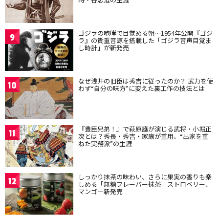
ゴジラの咆哮で目覚める朝…1954年公開『ゴジ
9
ラ』の貴重音源を搭載した「ゴジラ音声目覚ま
し時計」が新発売
なぜ浅井の旧臣は秀吉に従ったのか？ 武力を使
10
わず“自分の味方”に変えた裏工作の技法とは
『豊臣兄弟！』で萩原護が演じる武将・小堀正
11
次とは？秀長・秀吉・家康が重用、“出家を重
ねた実務派”の生涯
しっかり抹茶の味わい、さらに果実の香りも楽
12
しめる「無糖フレーバー抹茶」ストロベリー、
マンゴー新発売