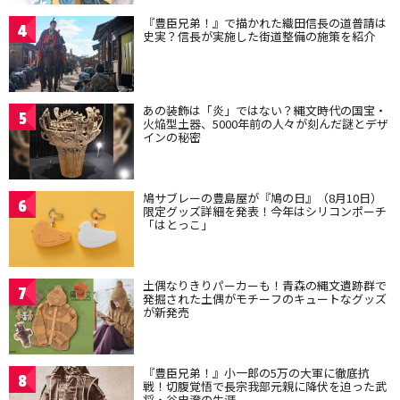
『豊臣兄弟！』で描かれた織田信長の道普請は
4
史実？信長が実施した街道整備の施策を紹介
あの装飾は「炎」ではない？縄文時代の国宝・
5
火焔型土器、5000年前の人々が刻んだ謎とデザ
インの秘密
鳩サブレーの豊島屋が『鳩の日』（8月10日）
6
限定グッズ詳細を発表！今年はシリコンポーチ
「はとっこ」
土偶なりきりパーカーも！青森の縄文遺跡群で
7
発掘された土偶がモチーフのキュートなグッズ
が新発売
『豊臣兄弟！』小一郎の5万の大軍に徹底抗
8
戦！切腹覚悟で長宗我部元親に降伏を迫った武
将・谷忠澄の生涯