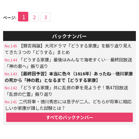
1
2
3
ページ:
バックナンバー
【賛否両論】大河ドラマ『どうする家康』を振り返り見え
No.145
てきた３つの「どうする」まとめ
「どうする家康」最後はみんなで海老すくい…最終回放送
No.144
「神の君へ」振り返り
【最終回予習】本当に色々（1616年）あったね…徳川家康
No.143
の死から「神の君」となるまで【どうする家康】
「どうする家康」共に乱世の夢を見ようぞ！第47回放送
No.142
「乱世の亡霊」振り返り
二代将軍・徳川秀忠には息子が二人、どちらが将軍に相応
No.141
しいか家康が課した試験とは？
すべてのバックナンバー