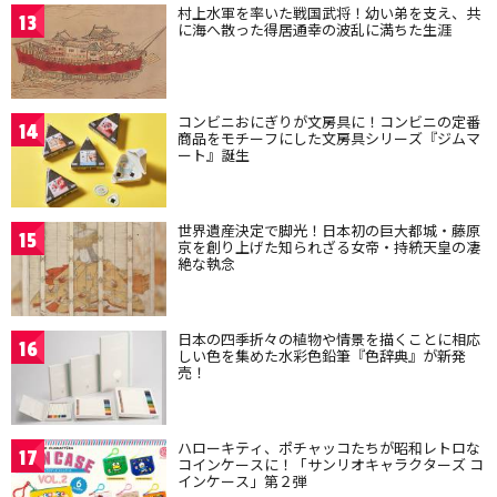
村上水軍を率いた戦国武将！幼い弟を支え、共
13
に海へ散った得居通幸の波乱に満ちた生涯
コンビニおにぎりが文房具に！コンビニの定番
14
商品をモチーフにした文房具シリーズ『ジムマ
ート』誕生
世界遺産決定で脚光！日本初の巨大都城・藤原
15
京を創り上げた知られざる女帝・持統天皇の凄
絶な執念
日本の四季折々の植物や情景を描くことに相応
16
しい色を集めた水彩色鉛筆『色辞典』が新発
売！
ハローキティ、ポチャッコたちが昭和レトロな
17
コインケースに！「サンリオキャラクターズ コ
インケース」第２弾