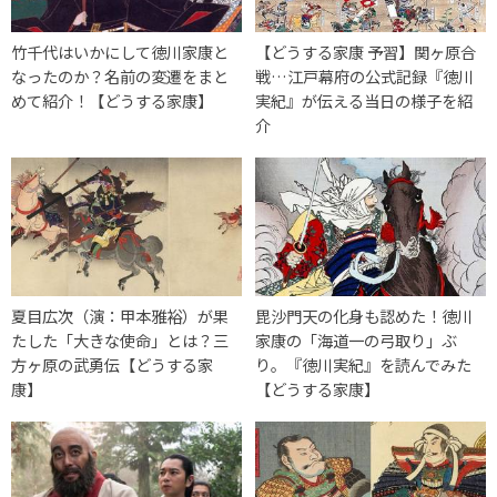
竹千代はいかにして徳川家康と
【どうする家康 予習】関ヶ原合
なったのか？名前の変遷をまと
戦…江戸幕府の公式記録『徳川
めて紹介！【どうする家康】
実紀』が伝える当日の様子を紹
介
夏目広次（演：甲本雅裕）が果
毘沙門天の化身も認めた！徳川
たした「大きな使命」とは？三
家康の「海道一の弓取り」ぶ
方ヶ原の武勇伝【どうする家
り。『徳川実紀』を読んでみた
康】
【どうする家康】