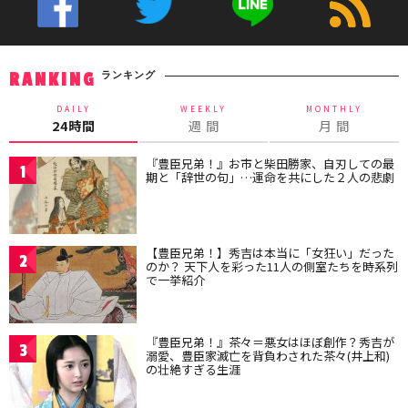
ランキング
RANKING
DAILY
WEEKLY
MONTHLY
24時間
週 間
月 間
『豊臣兄弟！』お市と柴田勝家、自刃しての最
1
期と「辞世の句」…運命を共にした２人の悲劇
【豊臣兄弟！】秀吉は本当に「女狂い」だった
2
のか？ 天下人を彩った11人の側室たちを時系列
で一挙紹介
『豊臣兄弟！』茶々＝悪女はほぼ創作？秀吉が
3
溺愛、豊臣家滅亡を背負わされた茶々(井上和)
の壮絶すぎる生涯