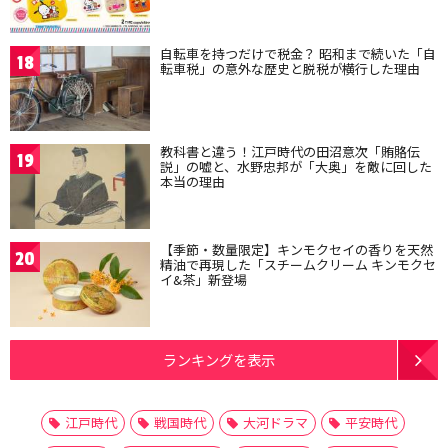
自転車を持つだけで税金？ 昭和まで続いた「自
18
転車税」の意外な歴史と脱税が横行した理由
教科書と違う！江戸時代の田沼意次「賄賂伝
19
説」の嘘と、水野忠邦が「大奥」を敵に回した
本当の理由
【季節・数量限定】キンモクセイの香りを天然
20
精油で再現した「スチームクリーム キンモクセ
イ&茶」新登場
ランキングを表示
江戸時代
戦国時代
大河ドラマ
平安時代