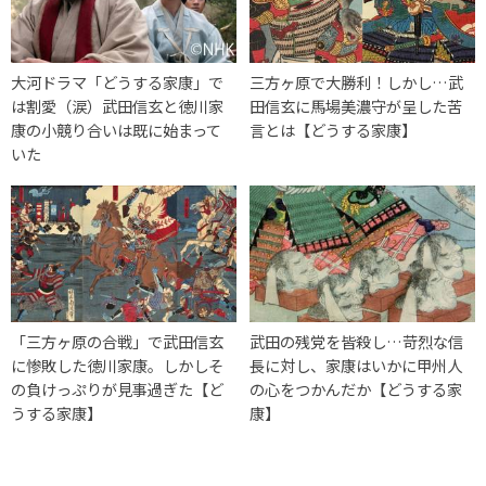
大河ドラマ「どうする家康」で
三方ヶ原で大勝利！しかし…武
は割愛（涙）武田信玄と徳川家
田信玄に馬場美濃守が呈した苦
康の小競り合いは既に始まって
言とは【どうする家康】
いた
「三方ヶ原の合戦」で武田信玄
武田の残党を皆殺し…苛烈な信
に惨敗した徳川家康。しかしそ
長に対し、家康はいかに甲州人
の負けっぷりが見事過ぎた【ど
の心をつかんだか【どうする家
うする家康】
康】