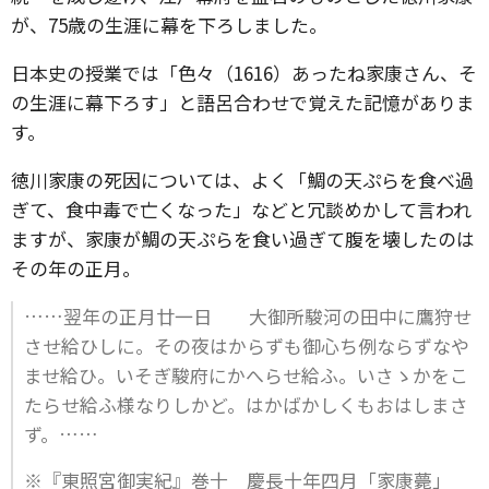
が、75歳の生涯に幕を下ろしました。
日本史の授業では「色々（1616）あったね家康さん、そ
の生涯に幕下ろす」と語呂合わせで覚えた記憶がありま
す。
徳川家康の死因については、よく「鯛の天ぷらを食べ過
ぎて、食中毒で亡くなった」などと冗談めかして言われ
ますが、家康が鯛の天ぷらを食い過ぎて腹を壊したのは
その年の正月。
……翌年の正月廿一日 大御所駿河の田中に鷹狩せ
させ給ひしに。その夜はからずも御心ち例ならずなや
ませ給ひ。いそぎ駿府にかへらせ給ふ。いさゝかをこ
たらせ給ふ様なりしかど。はかばかしくもおはしまさ
ず。……
※『東照宮御実紀』巻十 慶長十年四月「家康薨」