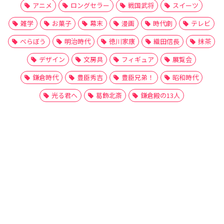
アニメ
ロングセラー
戦国武将
スイーツ
雑学
お菓子
幕末
漫画
時代劇
テレビ
べらぼう
明治時代
徳川家康
織田信長
抹茶
デザイン
文房具
フィギュア
展覧会
鎌倉時代
豊臣秀吉
豊臣兄弟！
昭和時代
光る君へ
葛飾北斎
鎌倉殿の13人