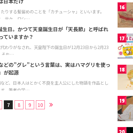
は日本だけ
16
ったりする髪留めのことを「カチューシャ」といいます。
は、元々、ロシ…
皇誕生日。かつて天皇誕生日が「天長節」と呼ばれ
っていますか？
17
代わりがなされ、天皇陛下の誕生日が12月23日から2月23
 それ…
などの”グレ”という言葉は、実はハマグリを使っ
18
」が起源
画など、日本人はとかく不良を主人公にした物語を作品とし
ます。筆者の学…
19
7
8
9
10
20