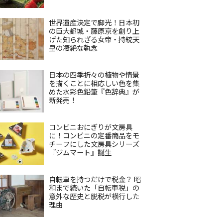
世界遺産決定で脚光！日本初
の巨大都城・藤原京を創り上
げた知られざる女帝・持統天
皇の凄絶な執念
日本の四季折々の植物や情景
を描くことに相応しい色を集
めた水彩色鉛筆『色辞典』が
新発売！
コンビニおにぎりが文房具
に！コンビニの定番商品をモ
チーフにした文房具シリーズ
『ジムマート』誕生
自転車を持つだけで税金？ 昭
和まで続いた「自転車税」の
意外な歴史と脱税が横行した
理由