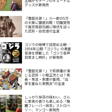
土偶がモチーフのキュートな
グッズが新発売
『豊臣兄弟！』小一郎の5万
の大軍に徹底抗戦！切腹覚悟
で長宗我部元親に降伏を迫っ
た武将・谷忠澄の生涯
ゴジラの咆哮で目覚める朝…
1954年公開『ゴジラ』の貴重
音源を搭載した「ゴジラ音声
目覚まし時計」が新発売
『豊臣兄弟！』で萩原護が演
じる武将・小堀正次とは？秀
長・秀吉・家康が重用、“出
家を重ねた実務派”の生涯
しっかり抹茶の味わい、さら
に果実の香りも楽しめる「無
糖フレーバー抹茶」ストロベ
リー、マンゴー新発売