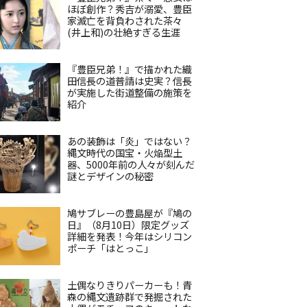
ほぼ創作？秀吉が溺愛、豊臣
家滅亡を背負わされた茶々
(井上和)の壮絶すぎる生涯
『豊臣兄弟！』で描かれた織
田信長の道普請は史実？信長
が実施した街道整備の施策を
紹介
あの装飾は「炎」ではない？
縄文時代の国宝・火焔型土
器、5000年前の人々が刻んだ
謎とデザインの秘密
鳩サブレーの豊島屋が『鳩の
日』（8月10日）限定グッズ
詳細を発表！今年はシリコン
ポーチ「はとっこ」
土偶なりきりパーカーも！青
森の縄文遺跡群で発掘された