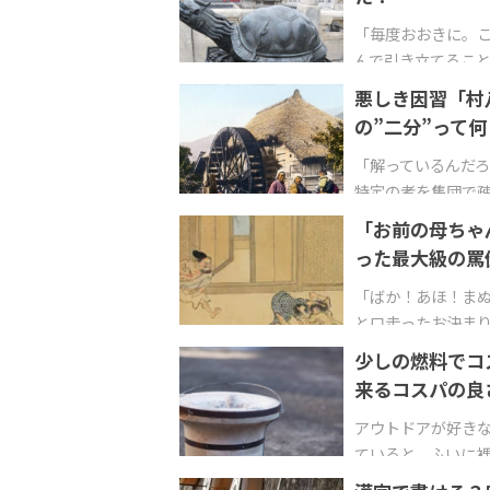
「毎度おおきに。こ
んで引き立てるこ
悪しき因習「村
の”二分”って何
「解っているんだ
特定の者を集団で
「お前の母ちゃ
った最大級の罵
「ばか！あほ！まぬ
と口走ったお決ま
少しの燃料でコ
来るコスパの良
アウトドアが好き
ていると、ふいに