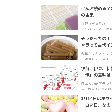
ぜんぶ読める？
の由来
求肥（ぎゅうひ） 
ことは少なく、餡
そうだったの！
ャラって古代イ
今年もフキノトウ
く成長しています。
伊賀、伊豆、伊
「伊」の意味は
日本人の苗字ランキ
で、日本人の約0.8
3月14日はホ
「白い日」なの