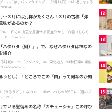
トデー。ご存じバレンタインデー（2月14日）のお返しをする
の回答期…
12
月…３月には別称がたくさん！３月の古称「弥
意味があるのか？
のに 四方の山辺を見渡せば 花盛りかも 白雲（しらく
峯こそ なかり…
13
「ハタハタ（鰰）」。で、なぜハタハタは神なの
を紹介
する味覚の一つ「ハタハタ」は、東北地方では秋田県の県魚
14
なるほどポピュ…
るうどし）！ところでこの「閏」って何なのか知
閏年（うるうどし）なので、一年がいつもの365日に（暦のズ
15
）1日…
けている髪留めの名称「カチューシャ」この呼び