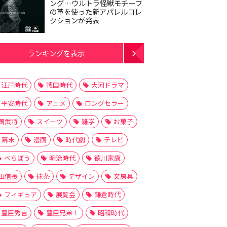
ング…ウルトラ怪獣モチーフ
の革を使った新アパレルコレ
クションが発表
ランキングを表示
江戸時代
戦国時代
大河ドラマ
平安時代
アニメ
ロングセラー
国武将
スイーツ
雑学
お菓子
幕末
漫画
時代劇
テレビ
べらぼう
明治時代
徳川家康
田信長
抹茶
デザイン
文房具
フィギュア
展覧会
鎌倉時代
豊臣秀吉
豊臣兄弟！
昭和時代