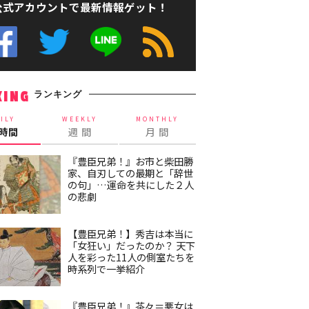
公式アカウントで最新情報ゲット！
ランキング
KING
ILY
WEEKLY
MONTHLY
4時間
週 間
月 間
『豊臣兄弟！』お市と柴田勝
家、自刃しての最期と「辞世
の句」…運命を共にした２人
の悲劇
【豊臣兄弟！】秀吉は本当に
「女狂い」だったのか？ 天下
人を彩った11人の側室たちを
時系列で一挙紹介
『豊臣兄弟！』茶々＝悪女は