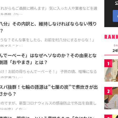
れからもご贔屓に頼んます」 気に入った人や業者などを選
とを贔屓（ひ…
八分」その内訳と、維持しなければならない残り
？
RAN
ろうな？そんな事をしたら、お前を村八分にするからな！」
疎外すること…
DA
2
んでーべーそ」はなぜヘソなのか？その由来とな
倒語「おやまき」とは？
1
け！お前の母ちゃんでーべーそ！」 子供の頃、喧嘩になる
りの定番フレ…
スパ抜群！七輪の語源は”七厘の炭”で煮炊きが出
2
さから？
なのですが、新型コロナウィルスの感染防止で外出を自粛し
裸火が恋しくな…