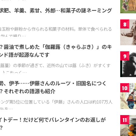
求肥、羊羹、素甘、外郎…和菓子の謎ネーミング
8
白玉粉や餅粉から作られる和菓子の材料。単体で食べられる
を包んで練り…
？醤油で煮しめた「伽羅蕗（きゃらぶき）」のキ
ンド語が起源なんです
9
（蕗薹）の季節が過ぎて、近所の山では蕗（ふき）がすくす
 ♪これっく…
勢、伊予……伊藤さんのルーツ・旧国名につく
10
？それぞれの語源も紹介
ング第5位に位置している「伊藤」さんの人口は約107万人
5％を…
ワイトデー！だけど何でバレンタインのお返しが
11
？