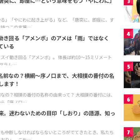
唐突に、即座に…という意味をもつ「やにわに」
3
かる」「やにわに起き上がる」など、「唐突に、即座に、す
を持つこの言葉…
4
動き回る「アメンボ」のアメは「雨」ではなく
ている
スイ動き回る「アメンボ」。 体長は約10～15ミリメート
1グラム…
5
名前なの？横綱〜序ノ口まで、大相撲の番付の名
します！
なの？相撲の番付の名称の由来って？ 大相撲の番付には、
6
から「序ノ口…
来。迷わないための目印「しおり」の語源、知っ
ても中断しなければならないところがでてきたとき、私たち
7
しおり」。これ…