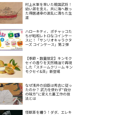
村上水軍を率いた戦国武将！
幼い弟を支え、共に海へ散っ
た得居通幸の波乱に満ちた生
涯
ハローキティ、ポチャッコた
ちが昭和レトロなコインケー
スに！「サンリオキャラクタ
ーズ コインケース」第２弾
【季節・数量限定】キンモク
セイの香りを天然精油で再現
した「スチームクリーム キン
モクセイ&茶」新登場
なぜ浅井の旧臣は秀吉に従っ
たのか？ 武力を使わず“自分
の味方”に変えた裏工作の技
法とは
怪獣革を纏う！ダダ、エレキ