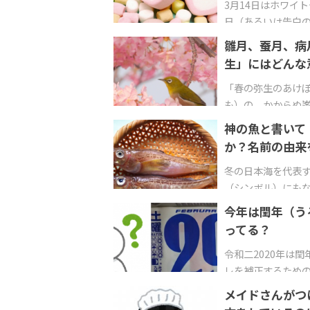
3月14日はホワイ
日（あるいは告白
雛月、蚕月、病
生」にはどんな
「春の弥生のあけぼ
も）の かからぬ
神の魚と書いて
か？名前の由来
冬の日本海を代表
（シンボル）にも
今年は閏年（う
ってる？
令和二2020年は
レを補正するための
メイドさんがつ