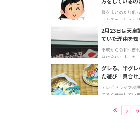
方をしているの
髪をまとめたり飾
「カチューシャ」
2月23日は天
ていた理由を知
平成から令和へ御代
日に変わりました。
グレる、半グレ
た遊び「貝合せ
テレビドラマや漫
て多く発表してい
5
6