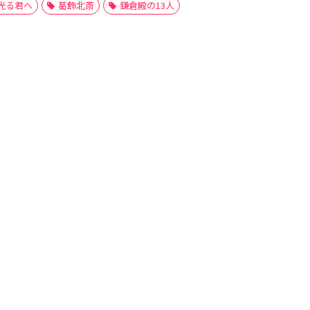
光る君へ
葛飾北斎
鎌倉殿の13人