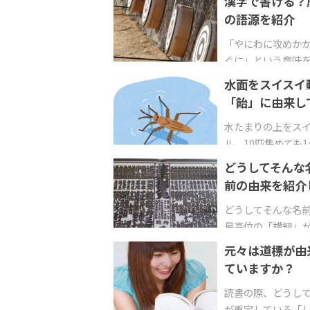
漢字で書ける？
の語源を紹介
「やにわに攻めか
ぐに」という意味
水面をスイスイ
「飴」に由来し
水たまりの上をスイ
ル。10匹集めても
どうしてそんな
前の由来を紹介
どうしてそんな名前
最高位の「横綱」
元々は道標が由
ていますか？
読書の際、どうし
が重宝している「