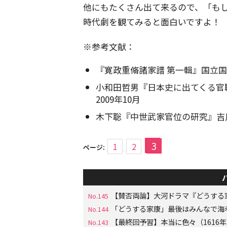
他にもたくさん出て来るので、「も
時代劇を観てみると面白いですよ！
※参考文献：
『寛政重脩諸家譜 第一輯』国立
小和田哲男『日本史に出てくる官
2009年10月
木下聡『中世武家官位の研究』吉川
3
1
2
ページ:
【賛否両論】大河ドラマ『どうする
No.145
「どうする家康」最後はみんなで海
No.144
【最終回予習】本当に色々（161
No.143