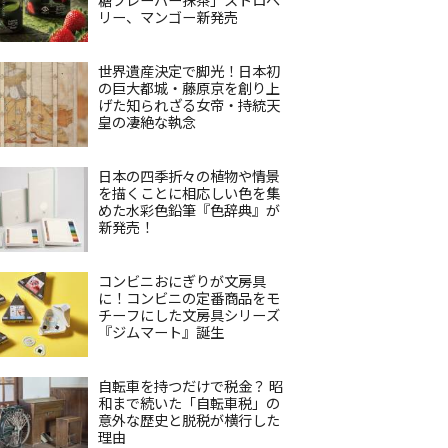
リー、マンゴー新発売
世界遺産決定で脚光！日本初
の巨大都城・藤原京を創り上
げた知られざる女帝・持統天
皇の凄絶な執念
日本の四季折々の植物や情景
を描くことに相応しい色を集
めた水彩色鉛筆『色辞典』が
新発売！
コンビニおにぎりが文房具
に！コンビニの定番商品をモ
チーフにした文房具シリーズ
『ジムマート』誕生
自転車を持つだけで税金？ 昭
和まで続いた「自転車税」の
意外な歴史と脱税が横行した
理由