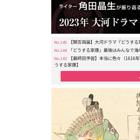
【賛否両論】大河ドラマ『どうする
No.145
「どうする家康」最後はみんなで海
No.144
【最終回予習】本当に色々（161
No.143
うする家康】