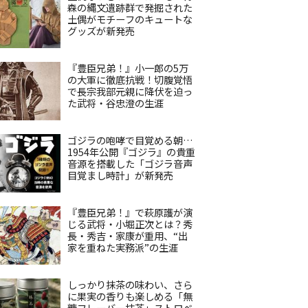
森の縄文遺跡群で発掘された
土偶がモチーフのキュートな
グッズが新発売
『豊臣兄弟！』小一郎の5万
の大軍に徹底抗戦！切腹覚悟
で長宗我部元親に降伏を迫っ
た武将・谷忠澄の生涯
ゴジラの咆哮で目覚める朝…
1954年公開『ゴジラ』の貴重
音源を搭載した「ゴジラ音声
目覚まし時計」が新発売
『豊臣兄弟！』で萩原護が演
じる武将・小堀正次とは？秀
長・秀吉・家康が重用、“出
家を重ねた実務派”の生涯
しっかり抹茶の味わい、さら
に果実の香りも楽しめる「無
糖フレーバー抹茶」ストロベ