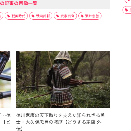
の記事の画像一覧
譜
戦国時代
戦国武将
武家百官
酒井忠善
ど…徳
徳川家康の天下取りを支えた知られざる勇
！【ど
士・大久保忠豊の戦歴【どうする家康 外
伝】