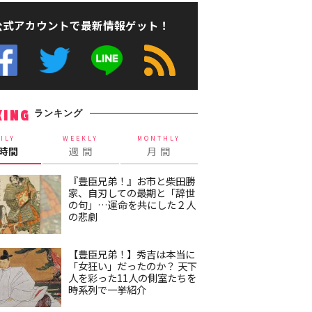
公式アカウントで最新情報ゲット！
ランキング
KING
ILY
WEEKLY
MONTHLY
4時間
週 間
月 間
『豊臣兄弟！』お市と柴田勝
家、自刃しての最期と「辞世
の句」…運命を共にした２人
の悲劇
【豊臣兄弟！】秀吉は本当に
「女狂い」だったのか？ 天下
人を彩った11人の側室たちを
時系列で一挙紹介