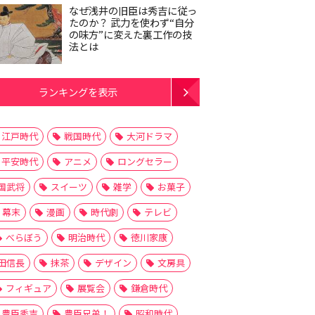
なぜ浅井の旧臣は秀吉に従っ
たのか？ 武力を使わず“自分
の味方”に変えた裏工作の技
法とは
ランキングを表示
江戸時代
戦国時代
大河ドラマ
平安時代
アニメ
ロングセラー
国武将
スイーツ
雑学
お菓子
幕末
漫画
時代劇
テレビ
べらぼう
明治時代
徳川家康
田信長
抹茶
デザイン
文房具
フィギュア
展覧会
鎌倉時代
豊臣秀吉
豊臣兄弟！
昭和時代