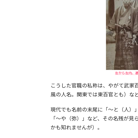
左から左内、
こうした官職の私称は、やがて武家
風の人名。関東では東百官とも）な
現代でも名前の末尾に「～と（人）
「～や（弥）」など、その名残が見
かも知れませんが）。