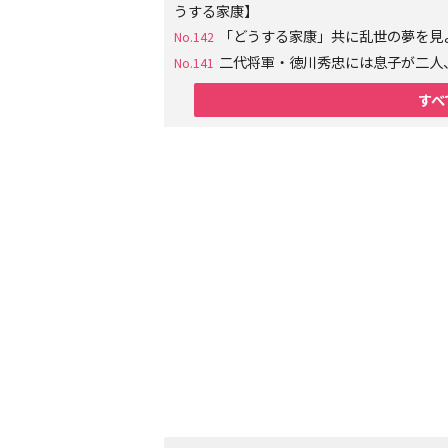
うする家康】
「どうする家康」共に乱世の夢を見
No.142
二代将軍・徳川秀忠には息子が二人
No.141
すべ