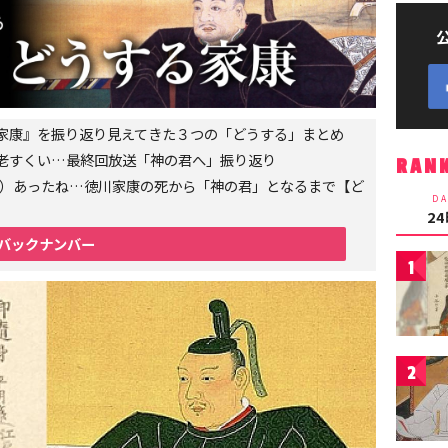
家康』を振り返り見えてきた３つの「どうする」まとめ
老すくい…最終回放送「神の君へ」振り返り
RAN
6年）あったね…徳川家康の死から「神の君」となるまで【ど
DA
2
バックナンバー
1
2