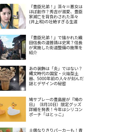
『豊臣兄弟！』茶々＝悪女は
ほぼ創作？秀吉が溺愛、豊臣
家滅亡を背負わされた茶々
(井上和)の壮絶すぎる生涯
『豊臣兄弟！』で描かれた織
田信長の道普請は史実？信長
が実施した街道整備の施策を
紹介
あの装飾は「炎」ではない？
縄文時代の国宝・火焔型土
器、5000年前の人々が刻んだ
謎とデザインの秘密
鳩サブレーの豊島屋が『鳩の
日』（8月10日）限定グッズ
詳細を発表！今年はシリコン
ポーチ「はとっこ」
土偶なりきりパーカーも！青