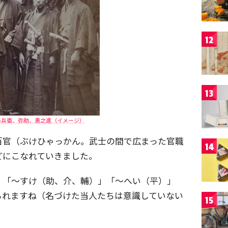
12
13
甚兵衛、弥助、勇之進（イメージ）
百官（ぶけひゃっかん。武士の間で広まった官職
14
どにこなれていきました。
」「～すけ（助、介、輔）」「～へい（平）」
られますね（名づけた当人たちは意識していない
15