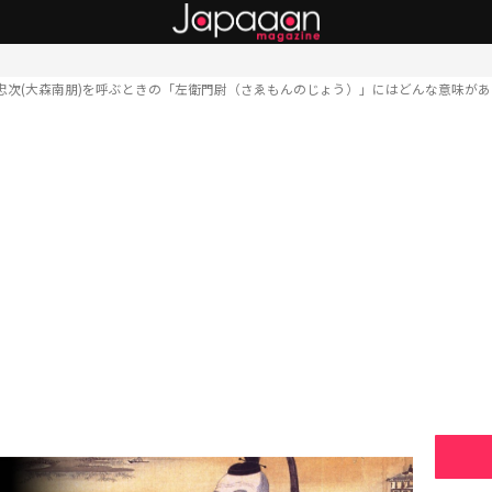
忠次(大森南朋)を呼ぶときの「左衛門尉（さゑもんのじょう）」にはどんな意味が