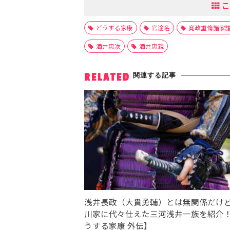
こ
どうする家康
官途名
寛政重脩諸家
酒井忠次
酒井忠親
関連する記事
RELATED
浅井長政（大貫勇輔）とは無関係だけ
川家に代々仕えた三河浅井一族を紹介
うする家康 外伝】