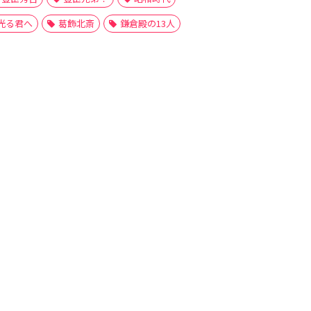
光る君へ
葛飾北斎
鎌倉殿の13人