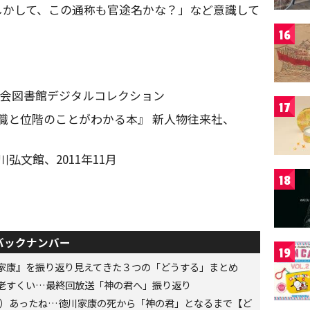
しかして、この通称も官途名かな？」など意識して
16
国会図書館デジタルコレクション
17
職と位階のことがわかる本』 新人物往来社、
弘文館、2011年11月
18
バックナンバー
19
家康』を振り返り見えてきた３つの「どうする」まとめ
老すくい…最終回放送「神の君へ」振り返り
6年）あったね…徳川家康の死から「神の君」となるまで【ど