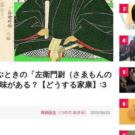
3
4
5
呼ぶときの「左衛門尉（さゑもんの
味がある？【どうする家康】:3
6
角田晶生（つのだ あきお）
2023/06/01