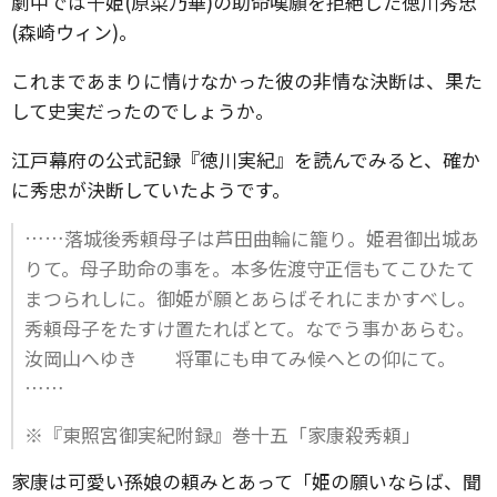
劇中では千姫(原菜乃華)の助命嘆願を拒絶した徳川秀忠
(森崎ウィン)。
これまであまりに情けなかった彼の非情な決断は、果た
して史実だったのでしょうか。
江戸幕府の公式記録『徳川実紀』を読んでみると、確か
に秀忠が決断していたようです。
……落城後秀頼母子は芦田曲輪に籠り。姫君御出城あ
りて。母子助命の事を。本多佐渡守正信もてこひたて
まつられしに。御姫が願とあらばそれにまかすべし。
秀頼母子をたすけ置たればとて。なでう事かあらむ。
汝岡山へゆき 将軍にも申てみ候へとの仰にて。
……
※『東照宮御実紀附録』巻十五「家康殺秀頼」
家康は可愛い孫娘の頼みとあって「姫の願いならば、聞