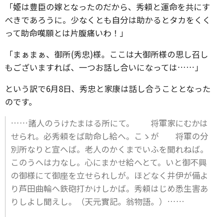
「姫は豊臣の嫁となったのだから、秀頼と運命を共にす
べきであろうに。少なくとも自分は助かるとタカをくく
って助命嘆願とは片腹痛いわ！」
「まぁまぁ、御所(秀忠)様。ここは大御所様の思し召し
もございますれば、一つお話し合いになっては……」
という訳で6月8日、秀忠と家康は話し合うこととなった
のです。
……諸人のうけたまはる所にて。 将軍家にむかは
せられ。必秀頼をば助命し給へ。こゝが 将軍の分
別所なりと宣へば。老人のかくまでいふを聞れねば。
このうへは力なし。心にまかせ給へとて。いと御不興
の御様にて御座を立せられしが。ほどなく井伊が備よ
り芦田曲輪へ鉄砲打かけしかば。秀頼はじめ悉生害あ
りしよし聞えし。（天元實記。翁物語。）……