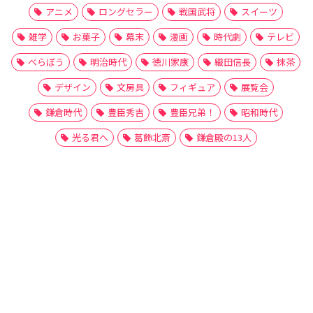
アニメ
ロングセラー
戦国武将
スイーツ
雑学
お菓子
幕末
漫画
時代劇
テレビ
べらぼう
明治時代
徳川家康
織田信長
抹茶
デザイン
文房具
フィギュア
展覧会
鎌倉時代
豊臣秀吉
豊臣兄弟！
昭和時代
光る君へ
葛飾北斎
鎌倉殿の13人