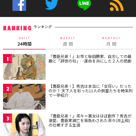
ランキング
RANKING
DAILY
WEEKLY
MONTHLY
24時間
週 間
月 間
『豊臣兄弟！』お市と柴田勝家、自刃しての最
1
期と「辞世の句」…運命を共にした２人の悲劇
【豊臣兄弟！】秀吉は本当に「女狂い」だった
2
のか？ 天下人を彩った11人の側室たちを時系列
で一挙紹介
『豊臣兄弟！』茶々＝悪女はほぼ創作？秀吉が
3
溺愛、豊臣家滅亡を背負わされた茶々(井上和)
の壮絶すぎる生涯