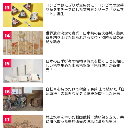
コンビニおにぎりが文房具に！コンビニの定番
13
商品をモチーフにした文房具シリーズ『ジムマ
ート』誕生
世界遺産決定で脚光！日本初の巨大都城・藤原
14
京を創り上げた知られざる女帝・持統天皇の凄
絶な執念
日本の四季折々の植物や情景を描くことに相応
15
しい色を集めた水彩色鉛筆『色辞典』が新発
売！
自転車を持つだけで税金？ 昭和まで続いた「自
16
転車税」の意外な歴史と脱税が横行した理由
村上水軍を率いた戦国武将！幼い弟を支え、共
17
に海へ散った得居通幸の波乱に満ちた生涯