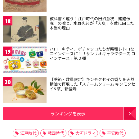
教科書と違う！江戸時代の田沼意次「賄賂伝
18
説」の嘘と、水野忠邦が「大奥」を敵に回した
本当の理由
ハローキティ、ポチャッコたちが昭和レトロな
19
コインケースに！「サンリオキャラクターズ コ
インケース」第２弾
【季節・数量限定】キンモクセイの香りを天然
20
精油で再現した「スチームクリーム キンモクセ
イ&茶」新登場
ランキングを表示
江戸時代
戦国時代
大河ドラマ
平安時代