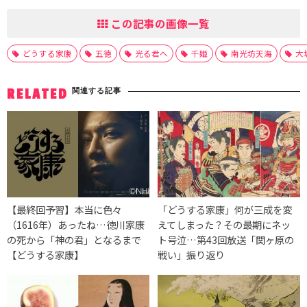
この記事の画像一覧
どうする家康
五徳
光る君へ
千姫
南光坊天海
大
関連する記事
RELATED
【最終回予習】本当に色々
「どうする家康」何が三成を変
（1616年）あったね…徳川家康
えてしまった？その最期にネッ
の死から「神の君」となるまで
ト号泣…第43回放送「関ヶ原の
【どうする家康】
戦い」振り返り