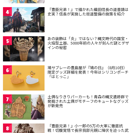
『豊臣兄弟！』で描かれた織田信長の道普請は
4
史実？信長が実施した街道整備の施策を紹介
あの装飾は「炎」ではない？縄文時代の国宝・
5
火焔型土器、5000年前の人々が刻んだ謎とデザ
インの秘密
鳩サブレーの豊島屋が『鳩の日』（8月10日）
6
限定グッズ詳細を発表！今年はシリコンポーチ
「はとっこ」
土偶なりきりパーカーも！青森の縄文遺跡群で
7
発掘された土偶がモチーフのキュートなグッズ
が新発売
『豊臣兄弟！』小一郎の5万の大軍に徹底抗
8
戦！切腹覚悟で長宗我部元親に降伏を迫った武