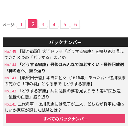
2
1
3
4
5
6
ページ:
バックナンバー
【賛否両論】大河ドラマ『どうする家康』を振り返り見え
No.145
てきた３つの「どうする」まとめ
「どうする家康」最後はみんなで海老すくい…最終回放送
No.144
「神の君へ」振り返り
【最終回予習】本当に色々（1616年）あったね…徳川家康
No.143
の死から「神の君」となるまで【どうする家康】
「どうする家康」共に乱世の夢を見ようぞ！第47回放送
No.142
「乱世の亡霊」振り返り
二代将軍・徳川秀忠には息子が二人、どちらが将軍に相応
No.141
しいか家康が課した試験とは？
すべてのバックナンバー