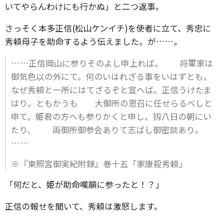
いてやらんわけにも行かぬ」と二つ返事。
さっそく本多正信(松山ケンイチ)を使者に立て、秀忠に
秀頼母子を助命するよう伝えました。が……。
……正信岡山に参りそのよし申上れば。 将軍家は
御気色以の外にて。何のいはれざる事をいはずとも。
なぜ秀頼と一所にはてざるぞと宣へば。正信うけたま
はり。ともかうも 大御所の思召に任せらるべしと
申て。姫君の方へも参りかくと申し。扨八日の朝にい
たり、 両御所御参会ありて志ばし御密談あり。
……
※『東照宮御実紀附録』巻十五「家康殺秀頼」
「何だと、姫が助命嘆願に参ったと！？」
正信の報せを聞いて、秀頼は激怒します。