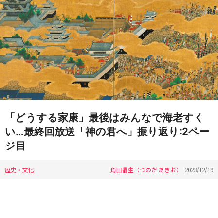
「どうする家康」最後はみんなで海老すく
い…最終回放送「神の君へ」振り返り:2ペー
ジ目
歴史・文化
角田晶生（つのだ あきお）
2023/12/19