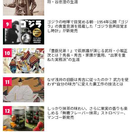
将・谷忠澄の生涯
ゴジラの咆哮で目覚める朝…1954年公開『ゴジ
9
ラ』の貴重音源を搭載した「ゴジラ音声目覚ま
し時計」が新発売
『豊臣兄弟！』で萩原護が演じる武将・小堀正
10
次とは？秀長・秀吉・家康が重用、“出家を重
ねた実務派”の生涯
なぜ浅井の旧臣は秀吉に従ったのか？ 武力を使
11
わず“自分の味方”に変えた裏工作の技法とは
しっかり抹茶の味わい、さらに果実の香りも楽
12
しめる「無糖フレーバー抹茶」ストロベリー、
マンゴー新発売