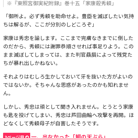
※『東照宮御実紀附録』巻十五「家康殺秀頼」
「御所よ。必ず秀頼を助命せよ。豊臣を滅ぼしたい気持
ちは解るが、ここが分別のしどころぞ」
家康は秀忠を諭します。ここまで完膚なきまでに倒した
のだから、秀頼には謝罪恭順させれば事足りよう。この
まま滅ぼしてしまっては、また判官贔屓によって残党た
ちが暴れ出しかねない。
それよりはむしろ生かしておいて牙を抜いた方がよいの
ではないか。そちゃんな思惑があったのかも知れませ
ん。
しかし、秀忠は頑として聞き入れません。とうとう家康
も匙を投げてしまい、秀忠は芦田曲輪へ攻撃を再開。ほ
どなくして秀頼母子が自害したそうです。
一、出なかった「鯛の天ぷら」
3ページ目