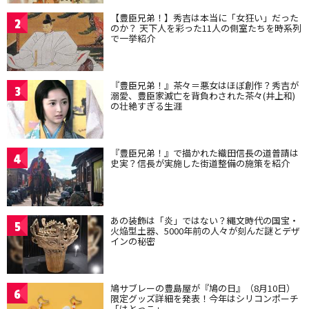
【豊臣兄弟！】秀吉は本当に「女狂い」だった
2
のか？ 天下人を彩った11人の側室たちを時系列
で一挙紹介
『豊臣兄弟！』茶々＝悪女はほぼ創作？秀吉が
3
溺愛、豊臣家滅亡を背負わされた茶々(井上和)
の壮絶すぎる生涯
『豊臣兄弟！』で描かれた織田信長の道普請は
4
史実？信長が実施した街道整備の施策を紹介
あの装飾は「炎」ではない？縄文時代の国宝・
5
火焔型土器、5000年前の人々が刻んだ謎とデザ
インの秘密
鳩サブレーの豊島屋が『鳩の日』（8月10日）
6
限定グッズ詳細を発表！今年はシリコンポーチ
「はとっこ」