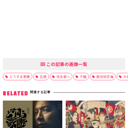
この記事の画像一覧
どうする家康
五徳
光る君へ
千姫
南光坊天海
大
関連する記事
RELATED