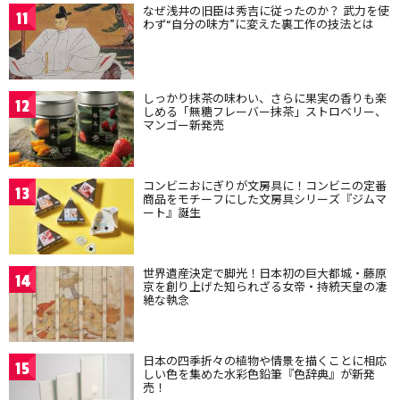
なぜ浅井の旧臣は秀吉に従ったのか？ 武力を使
11
わず“自分の味方”に変えた裏工作の技法とは
しっかり抹茶の味わい、さらに果実の香りも楽
12
しめる「無糖フレーバー抹茶」ストロベリー、
マンゴー新発売
コンビニおにぎりが文房具に！コンビニの定番
13
商品をモチーフにした文房具シリーズ『ジムマ
ート』誕生
世界遺産決定で脚光！日本初の巨大都城・藤原
14
京を創り上げた知られざる女帝・持統天皇の凄
絶な執念
日本の四季折々の植物や情景を描くことに相応
15
しい色を集めた水彩色鉛筆『色辞典』が新発
売！