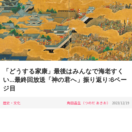
「どうする家康」最後はみんなで海老すく
い…最終回放送「神の君へ」振り返り:6ペー
ジ目
歴史・文化
角田晶生（つのだ あきお）
2023/12/19