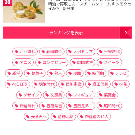
20
精油で再現した「スチームクリーム キンモクセ
イ&茶」新登場
ランキングを表示
江戸時代
戦国時代
大河ドラマ
平安時代
アニメ
ロングセラー
戦国武将
スイーツ
雑学
お菓子
幕末
漫画
時代劇
テレビ
べらぼう
明治時代
徳川家康
織田信長
抹茶
デザイン
文房具
フィギュア
展覧会
鎌倉時代
豊臣秀吉
豊臣兄弟！
昭和時代
光る君へ
葛飾北斎
鎌倉殿の13人