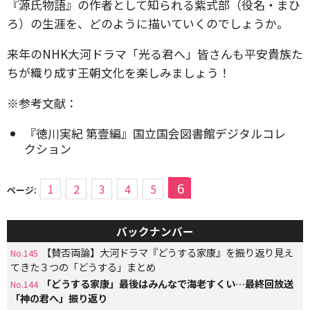
『源氏物語』の作者として知られる紫式部（役名・まひ
ろ）の生涯を、どのように描いていくのでしょうか。
来年のNHK大河ドラマ「光る君へ」皆さんも平安貴族た
ちが織り成す王朝文化を楽しみましょう！
※参考文献：
『徳川実紀 第壹編』国立国会図書館デジタルコレ
クション
6
1
2
3
4
5
ページ:
バックナンバー
【賛否両論】大河ドラマ『どうする家康』を振り返り見え
No.145
てきた３つの「どうする」まとめ
「どうする家康」最後はみんなで海老すくい…最終回放送
No.144
「神の君へ」振り返り