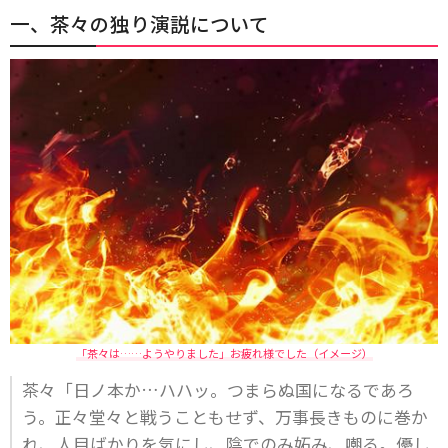
一、茶々の独り演説について
「茶々は……ようやりました」お疲れ様でした（イメージ）
茶々「日ノ本か…ハハッ。つまらぬ国になるであろ
う。正々堂々と戦うこともせず、万事長きものに巻か
れ、人目ばかりを気にし、陰でのみ妬み、嘲る。優し