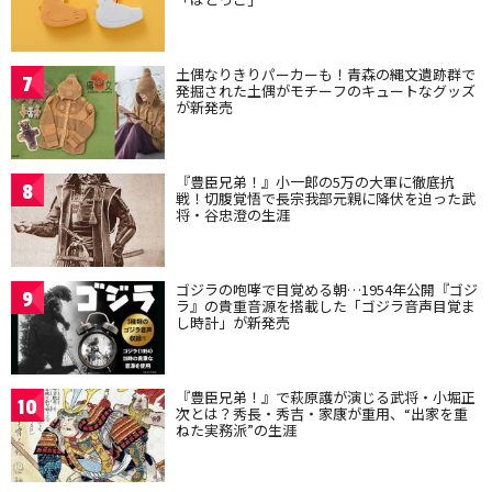
土偶なりきりパーカーも！青森の縄文遺跡群で
7
発掘された土偶がモチーフのキュートなグッズ
が新発売
『豊臣兄弟！』小一郎の5万の大軍に徹底抗
8
戦！切腹覚悟で長宗我部元親に降伏を迫った武
将・谷忠澄の生涯
ゴジラの咆哮で目覚める朝…1954年公開『ゴジ
9
ラ』の貴重音源を搭載した「ゴジラ音声目覚ま
し時計」が新発売
『豊臣兄弟！』で萩原護が演じる武将・小堀正
10
次とは？秀長・秀吉・家康が重用、“出家を重
ねた実務派”の生涯