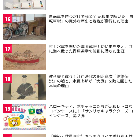
自転車を持つだけで税金？ 昭和まで続いた「自
16
転車税」の意外な歴史と脱税が横行した理由
村上水軍を率いた戦国武将！幼い弟を支え、共
17
に海へ散った得居通幸の波乱に満ちた生涯
教科書と違う！江戸時代の田沼意次「賄賂伝
18
説」の嘘と、水野忠邦が「大奥」を敵に回した
本当の理由
ハローキティ、ポチャッコたちが昭和レトロな
19
コインケースに！「サンリオキャラクターズ コ
インケース」第２弾
【季節・数量限定】キンモクセイの香りを天然