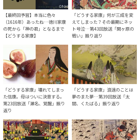
【最終回予習】本当に色々
「どうする家康」何が三成を変
（1616年）あったね…徳川家康
えてしまった？その最期にネッ
の死から「神の君」となるまで
ト号泣…第43回放送「関ヶ原の
【どうする家康】
戦い」振り返り
「どうする家康」壊れてしまっ
「どうする家康」浪速のことは
た信康。母はついに決意する。
夢のまた夢…第39回放送「太
第23回放送「瀬名、覚醒」振り
閤、くたばる」振り返り
返り