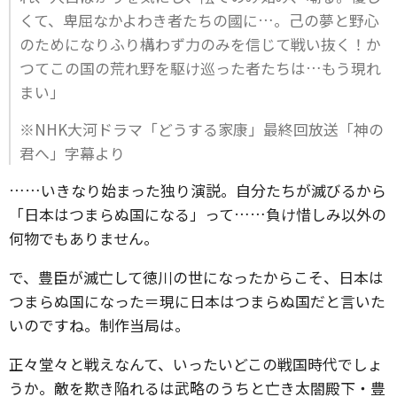
くて、卑屈なかよわき者たちの國に…。己の夢と野心
のためになりふり構わず力のみを信じて戦い抜く！か
つてこの国の荒れ野を駆け巡った者たちは…もう現れ
まい」
※NHK大河ドラマ「どうする家康」最終回放送「神の
君へ」字幕より
……いきなり始まった独り演説。自分たちが滅びるから
「日本はつまらぬ国になる」って……負け惜しみ以外の
何物でもありません。
で、豊臣が滅亡して徳川の世になったからこそ、日本は
つまらぬ国になった＝現に日本はつまらぬ国だと言いた
いのですね。制作当局は。
正々堂々と戦えなんて、いったいどこの戦国時代でしょ
うか。敵を欺き陥れるは武略のうちと亡き太閤殿下・豊