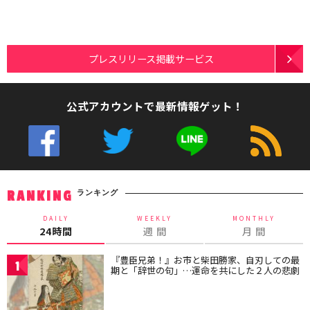
プレスリリース掲載サービス
公式アカウントで最新情報ゲット！
ランキング
RANKING
DAILY
WEEKLY
MONTHLY
24時間
週 間
月 間
『豊臣兄弟！』お市と柴田勝家、自刃しての最
1
期と「辞世の句」…運命を共にした２人の悲劇