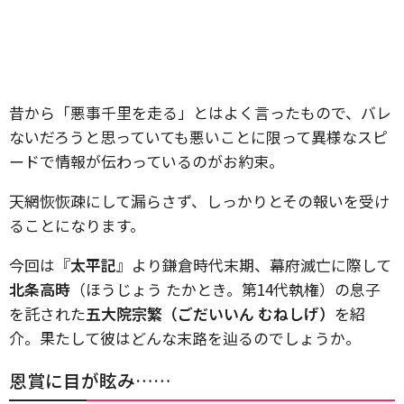
昔から「悪事千里を走る」とはよく言ったもので、バレ
ないだろうと思っていても悪いことに限って異様なスピ
ードで情報が伝わっているのがお約束。
天網恢恢疎にして漏らさず、しっかりとその報いを受け
ることになります。
今回は『
太平記
』より鎌倉時代末期、幕府滅亡に際して
北条高時
（ほうじょう たかとき。第14代執権）の息子
を託された
五大院宗繁（ごだいいん むねしげ）
を紹
介。果たして彼はどんな末路を辿るのでしょうか。
恩賞に目が眩み……