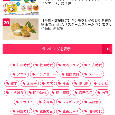
インケース」第２弾
【季節・数量限定】キンモクセイの香りを天然
20
精油で再現した「スチームクリーム キンモクセ
イ&茶」新登場
ランキングを表示
江戸時代
戦国時代
大河ドラマ
平安時代
アニメ
ロングセラー
戦国武将
スイーツ
雑学
お菓子
幕末
漫画
時代劇
テレビ
べらぼう
明治時代
徳川家康
織田信長
抹茶
デザイン
文房具
フィギュア
展覧会
鎌倉時代
豊臣秀吉
豊臣兄弟！
昭和時代