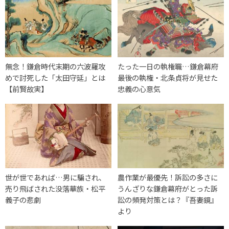
無念！鎌倉時代末期の六波羅攻
たった一日の執権職…鎌倉幕府
めで討死した「太田守延」とは
最後の執権・北条貞将が見せた
【前賢故実】
忠義の心意気
世が世であれば…男に騙され、
農作業が最優先！訴訟の多さに
売り飛ばされた没落華族・松平
うんざりな鎌倉幕府がとった訴
義子の悲劇
訟の頻発対策とは？『吾妻鏡』
より