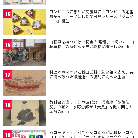
コンビニおにぎりが文房具に！コンビニの定番
15
商品をモチーフにした文房具シリーズ『ジムマ
ート』誕生
自転車を持つだけで税金？ 昭和まで続いた「自
16
転車税」の意外な歴史と脱税が横行した理由
村上水軍を率いた戦国武将！幼い弟を支え、共
17
に海へ散った得居通幸の波乱に満ちた生涯
教科書と違う！江戸時代の田沼意次「賄賂伝
18
説」の嘘と、水野忠邦が「大奥」を敵に回した
本当の理由
ハローキティ、ポチャッコたちが昭和レトロな
19
コインケースに！「サンリオキャラクターズ コ