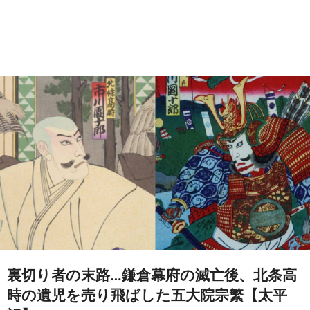
裏切り者の末路…鎌倉幕府の滅亡後、北条高
時の遺児を売り飛ばした五大院宗繁【太平