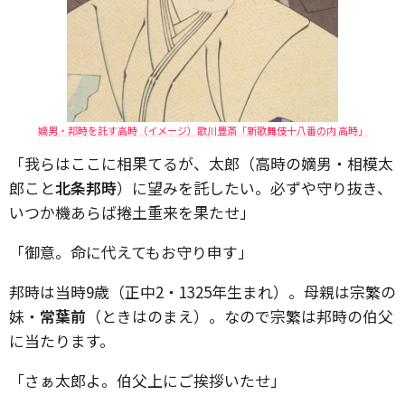
嫡男・邦時を託す高時（イメージ）歌川豊斎「新歌舞伎十八番の内 高時」
「我らはここに相果てるが、太郎（高時の嫡男・相模太
郎こと
北条邦時
）に望みを託したい。必ずや守り抜き、
いつか機あらば捲土重来を果たせ」
「御意。命に代えてもお守り申す」
邦時は当時9歳（正中2・1325年生まれ）。母親は宗繁の
妹・
常葉前
（ときはのまえ）。なので宗繁は邦時の伯父
に当たります。
「さぁ太郎よ。伯父上にご挨拶いたせ」