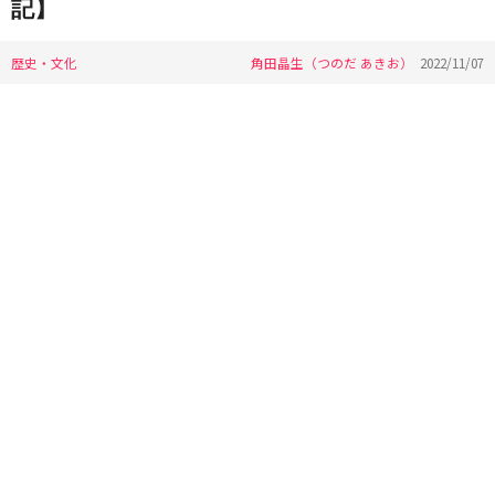
記】
歴史・文化
角田晶生（つのだ あきお）
2022/11/07