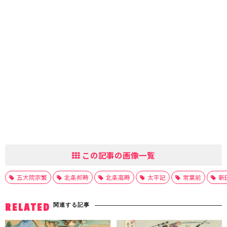
この記事の画像一覧
五大院宗繁
北条邦時
北条高時
太平記
常葉前
新
関連する記事
RELATED