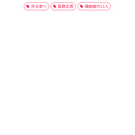
光る君へ
葛飾北斎
鎌倉殿の13人