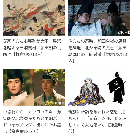
御家人たちも序列が大事。異議
俺たちの泰時、和田合戦の恩賞
を唱える三浦義村に源実朝の判
を辞退！北条泰時の真意に源実
断は【鎌倉殿の13人】
朝はじめ一同感激【鎌倉殿の13
人】
いざ聴かん、カッコウの声…源
親族に所領を奪われた慈恩（じ
実朝が北条泰時たちと早朝バー
おん）。「元寇」以後、姿を消
ドウォッチングに出かけたお話
していく女地頭たち【鎌倉時
し【鎌倉殿の13人】
代】