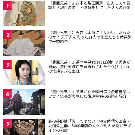
『豊臣兄弟！』お市と柴田勝家、自刃しての最
1
期と「辞世の句」…運命を共にした２人の悲劇
【豊臣兄弟！】秀吉は本当に「女狂い」だった
2
のか？ 天下人を彩った11人の側室たちを時系列
で一挙紹介
『豊臣兄弟！』茶々＝悪女はほぼ創作？秀吉が
3
溺愛、豊臣家滅亡を背負わされた茶々(井上和)
の壮絶すぎる生涯
『豊臣兄弟！』で描かれた織田信長の道普請は
4
史実？信長が実施した街道整備の施策を紹介
あの装飾は「炎」ではない？縄文時代の国宝・
5
火焔型土器、5000年前の人々が刻んだ謎とデザ
インの秘密