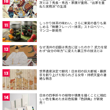
10
次とは？秀長・秀吉・家康が重用、“出家を重
ねた実務派”の生涯
しっかり抹茶の味わい、さらに果実の香りも楽
11
しめる「無糖フレーバー抹茶」ストロベリー、
マンゴー新発売
なぜ浅井の旧臣は秀吉に従ったのか？ 武力を使
12
わず“自分の味方”に変えた裏工作の技法とは
世界遺産決定で脚光！日本初の巨大都城・藤原
13
京を創り上げた知られざる女帝・持統天皇の凄
絶な執念
日本の四季折々の植物や情景を描くことに相応
14
しい色を集めた水彩色鉛筆『色辞典』が新発
売！