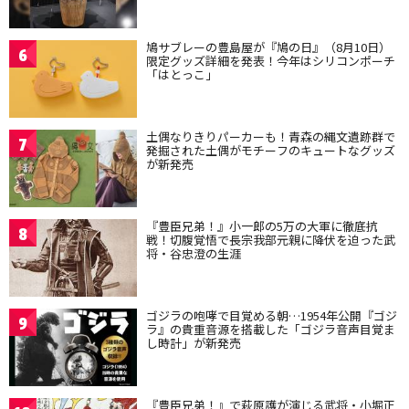
鳩サブレーの豊島屋が『鳩の日』（8月10日）
6
限定グッズ詳細を発表！今年はシリコンポーチ
「はとっこ」
土偶なりきりパーカーも！青森の縄文遺跡群で
7
発掘された土偶がモチーフのキュートなグッズ
が新発売
『豊臣兄弟！』小一郎の5万の大軍に徹底抗
8
戦！切腹覚悟で長宗我部元親に降伏を迫った武
将・谷忠澄の生涯
ゴジラの咆哮で目覚める朝…1954年公開『ゴジ
9
ラ』の貴重音源を搭載した「ゴジラ音声目覚ま
し時計」が新発売
『豊臣兄弟！』で萩原護が演じる武将・小堀正