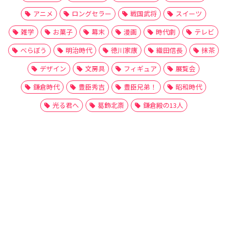
アニメ
ロングセラー
戦国武将
スイーツ
雑学
お菓子
幕末
漫画
時代劇
テレビ
べらぼう
明治時代
徳川家康
織田信長
抹茶
デザイン
文房具
フィギュア
展覧会
鎌倉時代
豊臣秀吉
豊臣兄弟！
昭和時代
光る君へ
葛飾北斎
鎌倉殿の13人