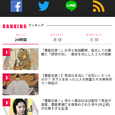
ランキング
RANKING
DAILY
WEEKLY
MONTHLY
24時間
週 間
月 間
『豊臣兄弟！』お市と柴田勝家、自刃しての最
1
期と「辞世の句」…運命を共にした２人の悲劇
【豊臣兄弟！】秀吉は本当に「女狂い」だった
2
のか？ 天下人を彩った11人の側室たちを時系列
で一挙紹介
『豊臣兄弟！』茶々＝悪女はほぼ創作？秀吉が
3
溺愛、豊臣家滅亡を背負わされた茶々(井上和)
の壮絶すぎる生涯