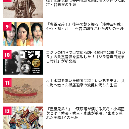
戦！切腹覚悟で長宗我部元親に降伏を迫った武
将・谷忠澄の生涯
『豊臣兄弟！』後半の鍵を握る「浅井三姉妹」
9
茶々・初・江——秀吉に翻弄された波乱の生涯
ゴジラの咆哮で目覚める朝…1954年公開『ゴジ
10
ラ』の貴重音源を搭載した「ゴジラ音声目覚ま
し時計」が新発売
村上水軍を率いた戦国武将！幼い弟を支え、共
11
に海へ散った得居通幸の波乱に満ちた生涯
『豊臣兄弟！』で萩原護が演じる武将・小堀正
12
次とは？秀長・秀吉・家康が重用、“出家を重
ねた実務派”の生涯