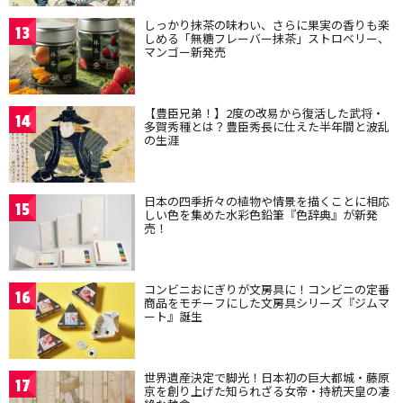
しっかり抹茶の味わい、さらに果実の香りも楽
13
しめる「無糖フレーバー抹茶」ストロベリー、
マンゴー新発売
【豊臣兄弟！】2度の改易から復活した武将・
14
多賀秀種とは？豊臣秀長に仕えた半年間と波乱
の生涯
日本の四季折々の植物や情景を描くことに相応
15
しい色を集めた水彩色鉛筆『色辞典』が新発
売！
コンビニおにぎりが文房具に！コンビニの定番
16
商品をモチーフにした文房具シリーズ『ジムマ
ート』誕生
世界遺産決定で脚光！日本初の巨大都城・藤原
17
京を創り上げた知られざる女帝・持統天皇の凄