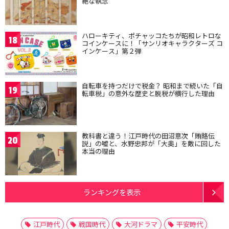
絶な執念
ハローキティ、ポチャッコたちが昭和レトロな
18
コインケースに！「サンリオキャラクターズ コ
インケース」第２弾
自転車を持つだけで税金？ 昭和まで続いた「自
19
転車税」の意外な歴史と脱税が横行した理由
教科書と違う！江戸時代の田沼意次「賄賂伝
20
説」の嘘と、水野忠邦が「大奥」を敵に回した
本当の理由
ランキングを表示
江戸時代
戦国時代
大河ドラマ
平安時代