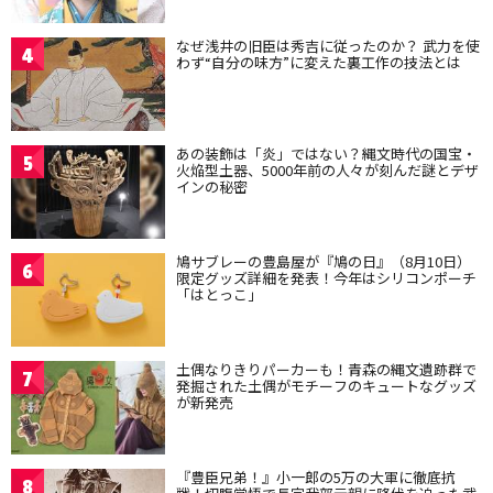
なぜ浅井の旧臣は秀吉に従ったのか？ 武力を使
4
わず“自分の味方”に変えた裏工作の技法とは
あの装飾は「炎」ではない？縄文時代の国宝・
5
火焔型土器、5000年前の人々が刻んだ謎とデザ
インの秘密
鳩サブレーの豊島屋が『鳩の日』（8月10日）
6
限定グッズ詳細を発表！今年はシリコンポーチ
「はとっこ」
土偶なりきりパーカーも！青森の縄文遺跡群で
7
発掘された土偶がモチーフのキュートなグッズ
が新発売
『豊臣兄弟！』小一郎の5万の大軍に徹底抗
8