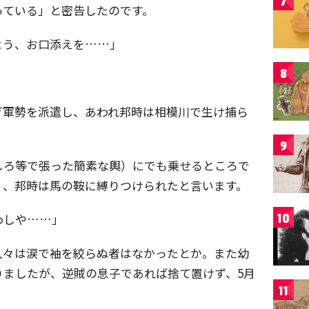
7
っている」と密告したのです。
よう、お口添えを……」
8
ぎ軍勢を派遣し、あわれ邦時は相模川で生け捕ら
9
しろ等で張った簡素な輿）にでも乗せるところで
く、邦時は馬の鞍に縛りつけられたと言います。
わしや……」
10
人々は涙で袖を絞らぬ者はなかったとか。また幼
りましたが、逆賊の息子であれば捨て置けず、5月
11