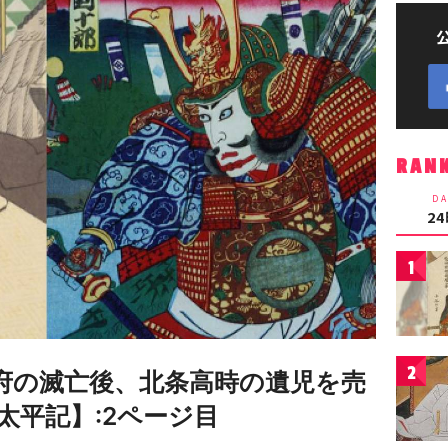
RAN
DA
2
1
2
府の滅亡後、北条高時の遺児を売
太平記】:2ページ目