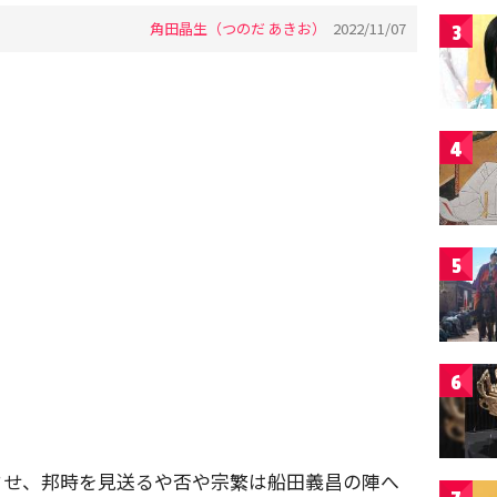
角田晶生（つのだ あきお）
2022/11/07
3
4
5
6
させ、邦時を見送るや否や宗繁は船田義昌の陣へ