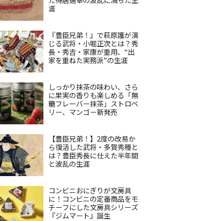
涯
『豊臣兄弟！』で萩原護が演
じる武将・小堀正次とは？秀
長・秀吉・家康が重用、“出
家を重ねた実務派”の生涯
しっかり抹茶の味わい、さら
に果実の香りも楽しめる「無
糖フレーバー抹茶」ストロベ
リー、マンゴー新発売
【豊臣兄弟！】2度の改易か
ら復活した武将・多賀秀種と
は？豊臣秀長に仕えた半年間
と波乱の生涯
コンビニおにぎりが文房具
に！コンビニの定番商品をモ
チーフにした文房具シリーズ
『ジムマート』誕生