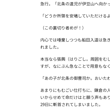
急行。「北条の遺児が伊豆山へ向か
「どうか所領を安堵していただける
（この裏切り者めが！）
内心では唾棄しつつも船田入道は急
れました。
本当なら張輿（はりごし。周囲をむ
すが、なにぶん急なことで用意もな
「あの子が北条の御曹司か。おいた
あまりにもむごい仕打ちに、鎌倉の
いからせめて命だけはと願う声もあ
29日に斬首されてしまいました。