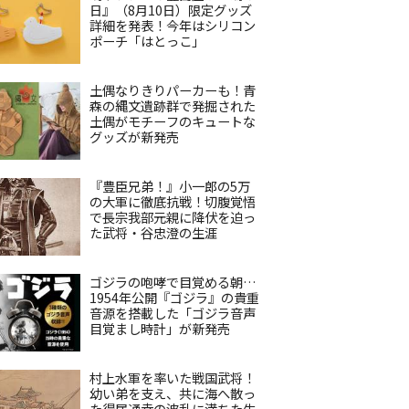
日』（8月10日）限定グッズ
詳細を発表！今年はシリコン
ポーチ「はとっこ」
土偶なりきりパーカーも！青
森の縄文遺跡群で発掘された
土偶がモチーフのキュートな
グッズが新発売
『豊臣兄弟！』小一郎の5万
の大軍に徹底抗戦！切腹覚悟
で長宗我部元親に降伏を迫っ
た武将・谷忠澄の生涯
ゴジラの咆哮で目覚める朝…
1954年公開『ゴジラ』の貴重
音源を搭載した「ゴジラ音声
目覚まし時計」が新発売
村上水軍を率いた戦国武将！
幼い弟を支え、共に海へ散っ
た得居通幸の波乱に満ちた生