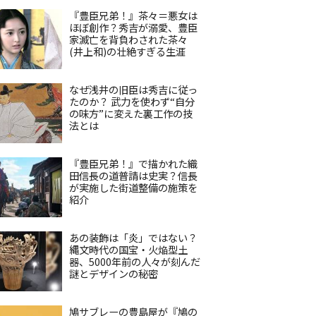
『豊臣兄弟！』茶々＝悪女は
ほぼ創作？秀吉が溺愛、豊臣
家滅亡を背負わされた茶々
(井上和)の壮絶すぎる生涯
なぜ浅井の旧臣は秀吉に従っ
たのか？ 武力を使わず“自分
の味方”に変えた裏工作の技
法とは
『豊臣兄弟！』で描かれた織
田信長の道普請は史実？信長
が実施した街道整備の施策を
紹介
あの装飾は「炎」ではない？
縄文時代の国宝・火焔型土
器、5000年前の人々が刻んだ
謎とデザインの秘密
鳩サブレーの豊島屋が『鳩の