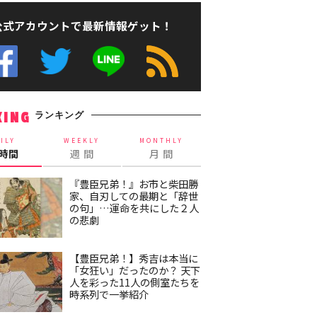
公式アカウントで最新情報ゲット！
ランキング
KING
ILY
WEEKLY
MONTHLY
4時間
週 間
月 間
『豊臣兄弟！』お市と柴田勝
家、自刃しての最期と「辞世
の句」…運命を共にした２人
の悲劇
【豊臣兄弟！】秀吉は本当に
「女狂い」だったのか？ 天下
人を彩った11人の側室たちを
時系列で一挙紹介