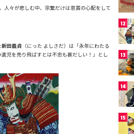
と。人々が悲しむ中、宗繁だけは恩賞の心配をして
12
た
新田義貞
（にった よしさだ）は「永年にわたる
の遺児を売り飛ばすとは不忠も甚だしい！」とし
13
14
15