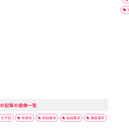
の記事の画像一覧
太平記
常葉前
新田義貞
船田義昌
鎌倉幕府