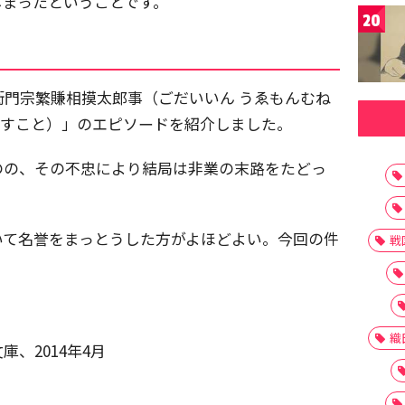
しまったということです。
20
門宗繁賺相摸太郎事（ごだいいん うゑもんむね
ますこと）」のエピソードを紹介しました。
のの、その不忠により結局は非業の末路をたどっ
。
いて名誉をまっとうした方がよほどよい。今回の件
戦
。
織
庫、2014年4月