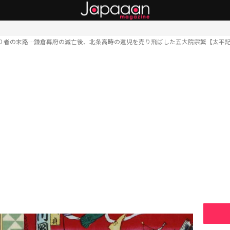
り者の末路…鎌倉幕府の滅亡後、北条高時の遺児を売り飛ばした五大院宗繁【太平