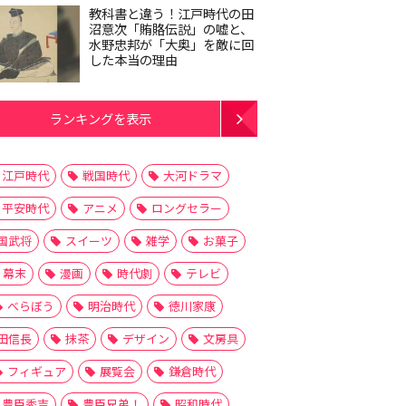
教科書と違う！江戸時代の田
沼意次「賄賂伝説」の嘘と、
水野忠邦が「大奥」を敵に回
した本当の理由
ランキングを表示
江戸時代
戦国時代
大河ドラマ
平安時代
アニメ
ロングセラー
国武将
スイーツ
雑学
お菓子
幕末
漫画
時代劇
テレビ
べらぼう
明治時代
徳川家康
田信長
抹茶
デザイン
文房具
フィギュア
展覧会
鎌倉時代
豊臣秀吉
豊臣兄弟！
昭和時代