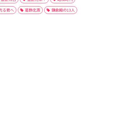
光る君へ
葛飾北斎
鎌倉殿の13人