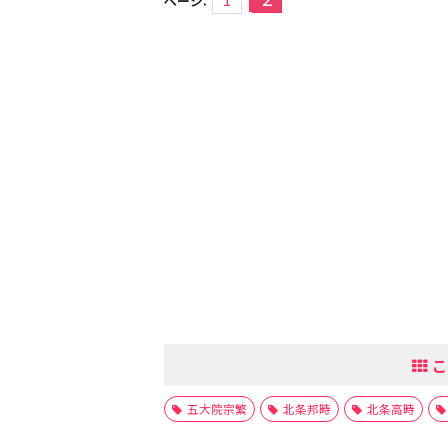
ページ:
こ
五大院宗繁
北条邦時
北条高時