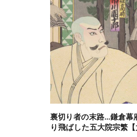
裏切り者の末路…鎌倉幕
り飛ばした五大院宗繁【