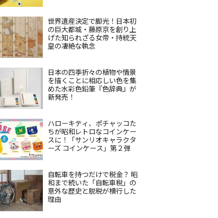
世界遺産決定で脚光！日本初
の巨大都城・藤原京を創り上
げた知られざる女帝・持統天
皇の凄絶な執念
日本の四季折々の植物や情景
を描くことに相応しい色を集
めた水彩色鉛筆『色辞典』が
新発売！
ハローキティ、ポチャッコた
ちが昭和レトロなコインケー
スに！「サンリオキャラクタ
ーズ コインケース」第２弾
自転車を持つだけで税金？ 昭
和まで続いた「自転車税」の
意外な歴史と脱税が横行した
理由