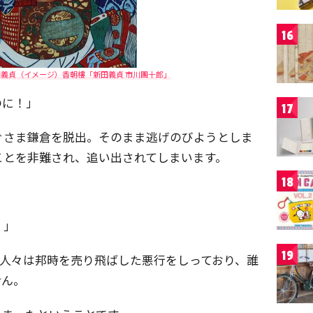
16
義貞（イメージ）香朝樓「新田義貞 市川團十郎」
のに！」
17
ぐさま鎌倉を脱出。そのまま逃げのびようとしま
ことを非難され、追い出されてしまいます。
18
」
！」
19
、人々は邦時を売り飛ばした悪行をしっており、誰
せん。