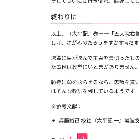
そしてついには行き倒れ、餓死して
終わりに
以上、『太平記』巻十一「五大院右衛
しげ、さがみのたろうをすかす≒だ
恩賞に目が眩んで主君を裏切ったも
た事例は枚挙にいとまがありません
恥辱に命を永らえるなら、忠節を貫
はそんな教訓を残しているようです
※参考文献：
兵藤裕己 校註『太平記 一』岩波文
2
1