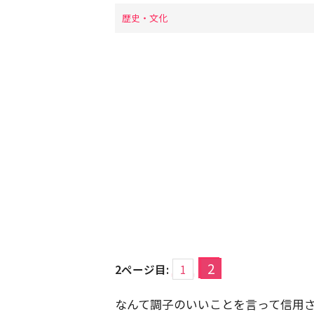
歴史・文化
2
2ページ目:
1
なんて調子のいいことを言って信用