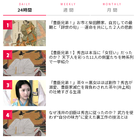
DAILY
WEEKLY
MONTHLY
24時間
週 間
月 間
『豊臣兄弟！』お市と柴田勝家、自刃しての最
1
期と「辞世の句」…運命を共にした２人の悲劇
【豊臣兄弟！】秀吉は本当に「女狂い」だった
2
のか？ 天下人を彩った11人の側室たちを時系列
で一挙紹介
『豊臣兄弟！』茶々＝悪女はほぼ創作？秀吉が
3
溺愛、豊臣家滅亡を背負わされた茶々(井上和)
の壮絶すぎる生涯
なぜ浅井の旧臣は秀吉に従ったのか？ 武力を使
4
わず“自分の味方”に変えた裏工作の技法とは