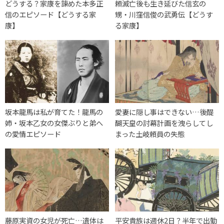
どうする？家康を諫めた本多正
頼滅亡後も生き延びた信玄の
信のエピソード【どうする家
甥・川窪信俊の武勇伝【どうす
康】
る家康】
坂本龍馬は私が育てた！龍馬の
愛妻に隠し事はできない…後醍
姉・坂本乙女の女傑ぶりと弟へ
醐天皇の討幕計画を洩らしてし
の愛情エピソード
まった土岐頼員の失態
藤原実資の女児が死亡…遺体は
平安貴族は週休2日？半年で出勤