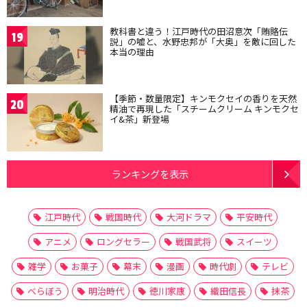
教科書と違う！江戸時代の田沼意次「賄賂伝
19
説」の嘘と、水野忠邦が「大奥」を敵に回した
本当の理由
【季節・数量限定】キンモクセイの香りを天然
20
精油で再現した「スチームクリーム キンモクセ
イ&茶」新登場
ランキングを表示
江戸時代
戦国時代
大河ドラマ
平安時代
アニメ
ロングセラー
戦国武将
スイーツ
雑学
お菓子
幕末
漫画
時代劇
テレビ
べらぼう
明治時代
徳川家康
織田信長
抹茶