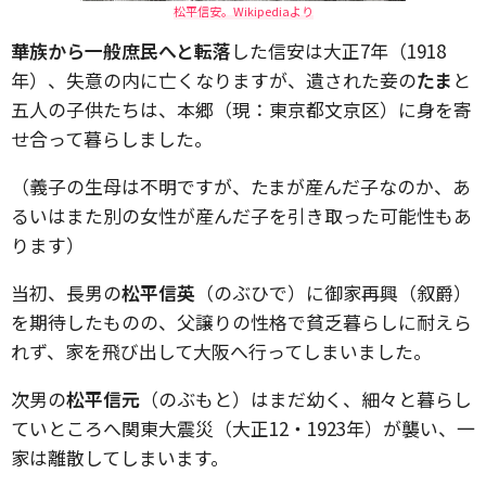
松平信安。Wikipediaより
華族から一般庶民へと転落
した信安は大正7年（1918
年）、失意の内に亡くなりますが、遺された妾の
たま
と
五人の子供たちは、本郷（現：東京都文京区）に身を寄
せ合って暮らしました。
（義子の生母は不明ですが、たまが産んだ子なのか、あ
るいはまた別の女性が産んだ子を引き取った可能性もあ
ります）
当初、長男の
松平信英
（のぶひで）に御家再興（叙爵）
を期待したものの、父譲りの性格で貧乏暮らしに耐えら
れず、家を飛び出して大阪へ行ってしまいました。
次男の
松平信元
（のぶもと）はまだ幼く、細々と暮らし
ていところへ関東大震災（大正12・1923年）が襲い、一
家は離散してしまいます。