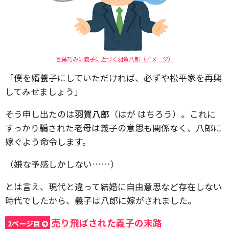
言葉巧みに義子に近づく羽賀八郎（イメージ）
「僕を婿養子にしていただければ、必ずや松平家を再興
してみせましょう」
そう申し出たのは
羽賀八郎
（はが はちろう）。これに
すっかり騙された老母は義子の意思も関係なく、八郎に
嫁ぐよう命令します。
（嫌な予感しかしない……）
とは言え、現代と違って結婚に自由意思など存在しない
時代でしたから、義子は八郎に嫁がされました。
売り飛ばされた義子の末路
2ページ目