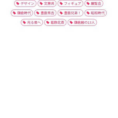
デザイン
文房具
フィギュア
展覧会
鎌倉時代
豊臣秀吉
豊臣兄弟！
昭和時代
光る君へ
葛飾北斎
鎌倉殿の13人