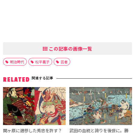
この記事の画像一覧
明治時代
松平義子
芸者
関連する記事
RELATED
関ヶ原に遅参した秀忠を許す？
武田の血統と誇りを後世に。勝