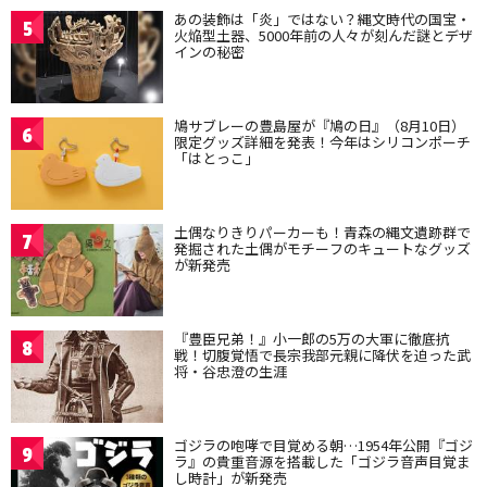
あの装飾は「炎」ではない？縄文時代の国宝・
5
火焔型土器、5000年前の人々が刻んだ謎とデザ
インの秘密
鳩サブレーの豊島屋が『鳩の日』（8月10日）
6
限定グッズ詳細を発表！今年はシリコンポーチ
「はとっこ」
土偶なりきりパーカーも！青森の縄文遺跡群で
7
発掘された土偶がモチーフのキュートなグッズ
が新発売
『豊臣兄弟！』小一郎の5万の大軍に徹底抗
8
戦！切腹覚悟で長宗我部元親に降伏を迫った武
将・谷忠澄の生涯
ゴジラの咆哮で目覚める朝…1954年公開『ゴジ
9
ラ』の貴重音源を搭載した「ゴジラ音声目覚ま
し時計」が新発売