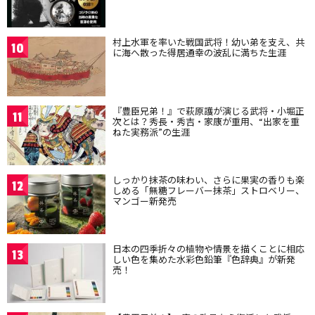
村上水軍を率いた戦国武将！幼い弟を支え、共
10
に海へ散った得居通幸の波乱に満ちた生涯
『豊臣兄弟！』で萩原護が演じる武将・小堀正
11
次とは？秀長・秀吉・家康が重用、“出家を重
ねた実務派”の生涯
しっかり抹茶の味わい、さらに果実の香りも楽
12
しめる「無糖フレーバー抹茶」ストロベリー、
マンゴー新発売
日本の四季折々の植物や情景を描くことに相応
13
しい色を集めた水彩色鉛筆『色辞典』が新発
売！