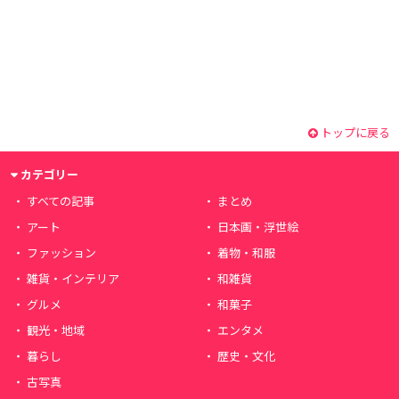
トップに戻る
カテゴリー
すべての記事
まとめ
アート
日本画・浮世絵
ファッション
着物・和服
雑貨・インテリア
和雑貨
グルメ
和菓子
観光・地域
エンタメ
暮らし
歴史・文化
古写真