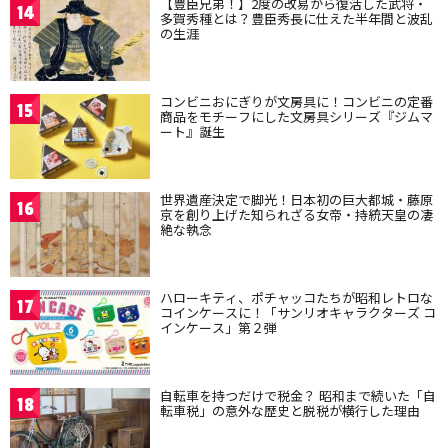
【豊臣兄弟！】2度の改易から復活した武将・
14
多賀秀種とは？豊臣秀長に仕えた半年間と波乱
の生涯
コンビニおにぎりが文房具に！コンビニの定番
15
商品をモチーフにした文房具シリーズ『ジムマ
ート』誕生
世界遺産決定で脚光！日本初の巨大都城・藤原
16
京を創り上げた知られざる女帝・持統天皇の凄
絶な執念
ハローキティ、ポチャッコたちが昭和レトロな
17
コインケースに！「サンリオキャラクターズ コ
インケース」第２弾
自転車を持つだけで税金？ 昭和まで続いた「自
18
転車税」の意外な歴史と脱税が横行した理由