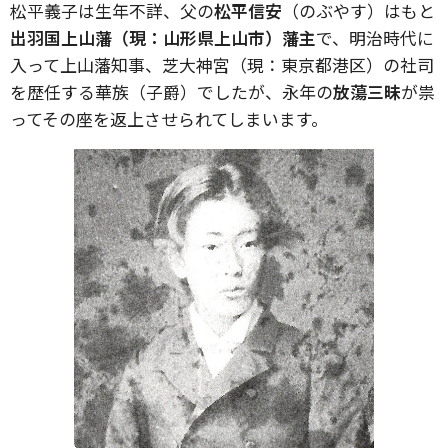
松平義子は生年不詳、父の
松平信安
（のぶやす）はもと
出羽国上山藩（現：山形県上山市）藩主
で、明治時代に
入って上山藩知事、芝大神宮（現：東京都港区）の社司
を歴任する華族（子爵）でしたが、永年の
放蕩三昧
が祟
ってその座を返上させられてしまいます。