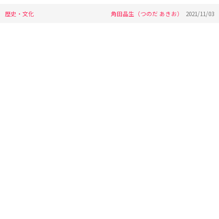
歴史・文化
角田晶生（つのだ あきお）
2021/11/03