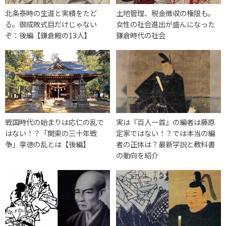
北条泰時の生涯と実績をたど
土地管理、税金徴収の権限も。
る。御成敗式目だけじゃない
女性の社会進出が盛んになった
ぞ：後編【鎌倉殿の13人】
鎌倉時代の社会
戦国時代の始まりは応仁の乱で
実は『百人一首』の編者は藤原
はない！？「関東の三十年戦
定家ではない！？では本当の編
争」享徳の乱とは【後編】
者の正体は？最新学説と教科書
の動向を紹介