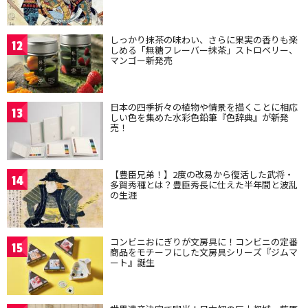
しっかり抹茶の味わい、さらに果実の香りも楽
12
しめる「無糖フレーバー抹茶」ストロベリー、
マンゴー新発売
日本の四季折々の植物や情景を描くことに相応
13
しい色を集めた水彩色鉛筆『色辞典』が新発
売！
【豊臣兄弟！】2度の改易から復活した武将・
14
多賀秀種とは？豊臣秀長に仕えた半年間と波乱
の生涯
コンビニおにぎりが文房具に！コンビニの定番
15
商品をモチーフにした文房具シリーズ『ジムマ
ート』誕生