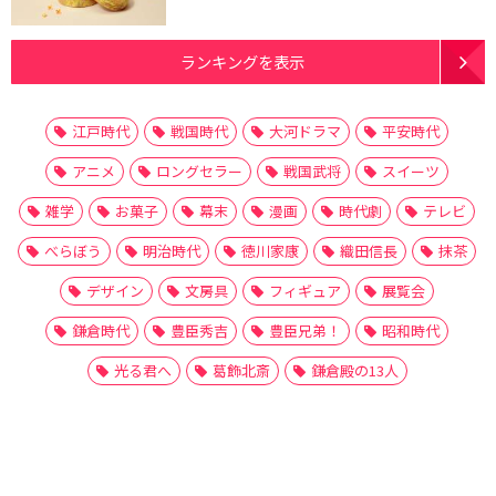
ランキングを表示
江戸時代
戦国時代
大河ドラマ
平安時代
アニメ
ロングセラー
戦国武将
スイーツ
雑学
お菓子
幕末
漫画
時代劇
テレビ
べらぼう
明治時代
徳川家康
織田信長
抹茶
デザイン
文房具
フィギュア
展覧会
鎌倉時代
豊臣秀吉
豊臣兄弟！
昭和時代
光る君へ
葛飾北斎
鎌倉殿の13人