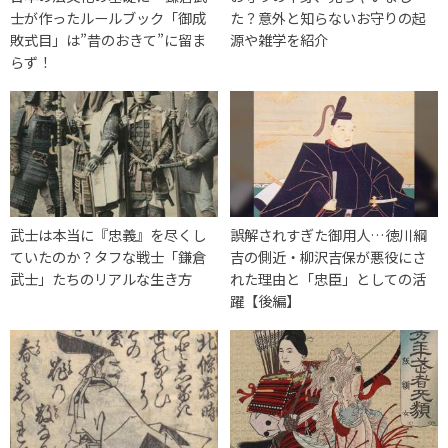
士が作ったルールブック「御成
た？意外と知らないお守りの起
敗式目」は”昔のおきて”に留ま
源や雑学を紹介
らず！
武士は本当に『忠義』を尽くし
誤解されすぎた御用人…徳川綱
ていたのか？タフな戦士「鎌倉
吉の側近・柳沢吉保が悪役にさ
武士」たちのリアルな生き方
れた理由と「忠臣」としての活
躍【後編】