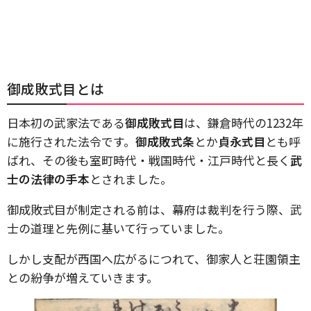
御成敗式目とは
日本初の武家法である
御成敗式目
は、鎌倉時代の1232年
に施行された法令です。
御成敗式条
とか
貞永式目
とも呼
ばれ、その後も室町時代・戦国時代・江戸時代と長く
武
士の法律の手本
とされました。
御成敗式目が制定される前は、幕府は裁判を行う際、武
士の道理と先例に基いて行っていました。
しかし支配が西国へ広がるにつれて、御家人と荘園領主
との紛争が増えていきます。