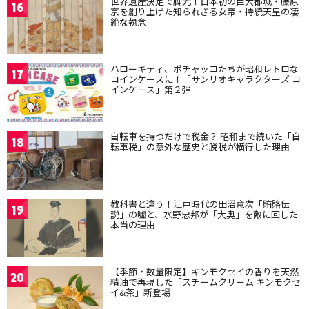
世界遺産決定で脚光！日本初の巨大都城・藤原
16
京を創り上げた知られざる女帝・持統天皇の凄
絶な執念
ハローキティ、ポチャッコたちが昭和レトロな
17
コインケースに！「サンリオキャラクターズ コ
インケース」第２弾
自転車を持つだけで税金？ 昭和まで続いた「自
18
転車税」の意外な歴史と脱税が横行した理由
教科書と違う！江戸時代の田沼意次「賄賂伝
19
説」の嘘と、水野忠邦が「大奥」を敵に回した
本当の理由
【季節・数量限定】キンモクセイの香りを天然
20
精油で再現した「スチームクリーム キンモクセ
イ&茶」新登場