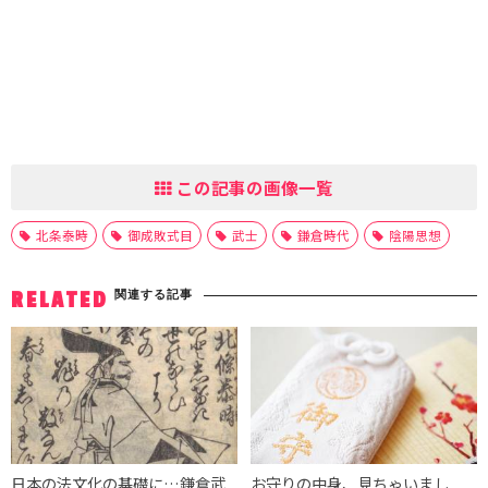
この記事の画像一覧
北条泰時
御成敗式目
武士
鎌倉時代
陰陽思想
関連する記事
RELATED
日本の法文化の基礎に…鎌倉武
お守りの中身、見ちゃいまし