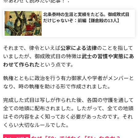
※あわせて読みたい記事！：
北条泰時の生涯と実績をたどる。御成敗式目
だけじゃないぞ：前編【鎌倉殿の13人】
それまで、律令といえば
公家による法律
のことを指して
いましたが、御成敗式目の特徴は
武士の習慣や実態にあ
わせて作られた
という点です。
執権とともに政治を行う有力御家人や学者がメンバーと
なり、時の執権を助ける形で作成されました。
完成した式目は写しが作られた後、各国の守護を通して
全ての地頭に配布されました。したがって、全ての地頭
はその内容をよく知っておく必要があったのです。それ
くらい大切なルールでした。