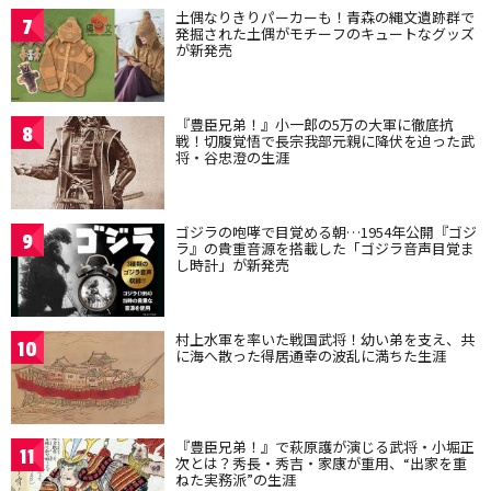
土偶なりきりパーカーも！青森の縄文遺跡群で
7
発掘された土偶がモチーフのキュートなグッズ
が新発売
『豊臣兄弟！』小一郎の5万の大軍に徹底抗
8
戦！切腹覚悟で長宗我部元親に降伏を迫った武
将・谷忠澄の生涯
ゴジラの咆哮で目覚める朝…1954年公開『ゴジ
9
ラ』の貴重音源を搭載した「ゴジラ音声目覚ま
し時計」が新発売
村上水軍を率いた戦国武将！幼い弟を支え、共
10
に海へ散った得居通幸の波乱に満ちた生涯
『豊臣兄弟！』で萩原護が演じる武将・小堀正
11
次とは？秀長・秀吉・家康が重用、“出家を重
ねた実務派”の生涯