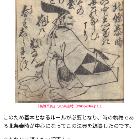
『英雄百首』の北条泰時（Wikipediaより）
このため
基本となるルール
が必要となり、時の執権であ
る
北条泰時
が中心になってこの法典を編纂したのです。