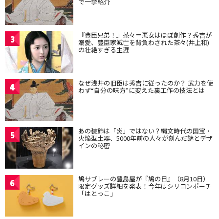
で一挙紹介
『豊臣兄弟！』茶々＝悪女はほぼ創作？秀吉が
3
溺愛、豊臣家滅亡を背負わされた茶々(井上和)
の壮絶すぎる生涯
なぜ浅井の旧臣は秀吉に従ったのか？ 武力を使
4
わず“自分の味方”に変えた裏工作の技法とは
あの装飾は「炎」ではない？縄文時代の国宝・
5
火焔型土器、5000年前の人々が刻んだ謎とデザ
インの秘密
鳩サブレーの豊島屋が『鳩の日』（8月10日）
6
限定グッズ詳細を発表！今年はシリコンポーチ
「はとっこ」