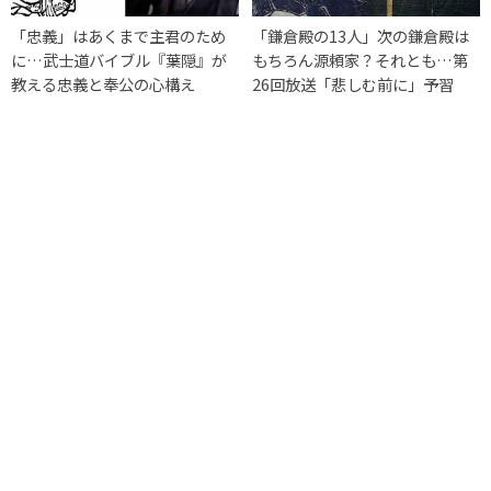
「忠義」はあくまで主君のため
「鎌倉殿の13人」次の鎌倉殿は
に…武士道バイブル『葉隠』が
もちろん源頼家？それとも…第
教える忠義と奉公の心構え
26回放送「悲しむ前に」予習