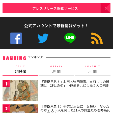
プレスリリース掲載サービス
公式アカウントで最新情報ゲット！
ランキング
RANKING
DAILY
WEEKLY
MONTHLY
24時間
週 間
月 間
『豊臣兄弟！』お市と柴田勝家、自刃しての最
1
期と「辞世の句」…運命を共にした２人の悲劇
【豊臣兄弟！】秀吉は本当に「女狂い」だった
2
のか？ 天下人を彩った11人の側室たちを時系列