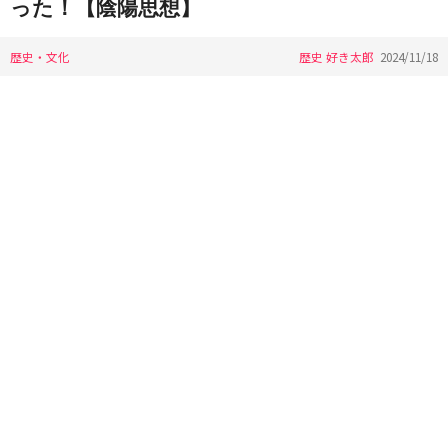
った！【陰陽思想】
歴史・文化
歴史 好き太郎
2024/11/18