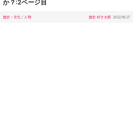
か？:2ページ目
歴史・文化
/
人物
歴史 好き太郎
2022/06/27