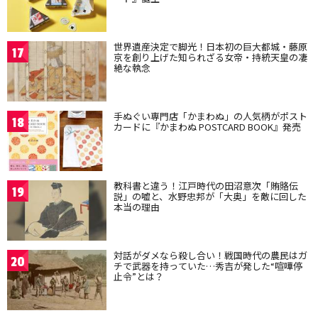
世界遺産決定で脚光！日本初の巨大都城・藤原
17
京を創り上げた知られざる女帝・持統天皇の凄
絶な執念
手ぬぐい専門店「かまわぬ」の人気柄がポスト
18
カードに『かまわぬ POSTCARD BOOK』発売
教科書と違う！江戸時代の田沼意次「賄賂伝
19
説」の嘘と、水野忠邦が「大奥」を敵に回した
本当の理由
対話がダメなら殺し合い！戦国時代の農民はガ
20
チで武器を持っていた…秀吉が発した“喧嘩停
止令”とは？