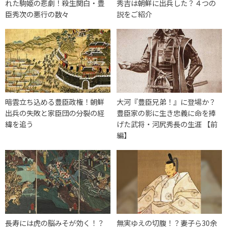
れた駒姫の悲劇！殺生関白・豊
秀吉は朝鮮に出兵した？４つの
臣秀次の悪行の数々
説をご紹介
暗雲立ち込める豊臣政権！朝鮮
大河『豊臣兄弟！』に登場か？
出兵の失敗と家臣団の分裂の経
豊臣家の影に生き忠義に命を捧
緯を追う
げた武将・河尻秀長の生涯 【前
編】
長寿には虎の脳みそが効く！？
無実ゆえの切腹！？妻子ら30余