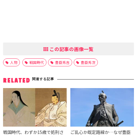
この記事の画像一覧
人物
戦国時代
豊臣秀吉
豊臣秀次
関連する記事
RELATED
戦国時代、わずか15歳で処刑さ
ご乱心か既定路線か…なぜ豊臣