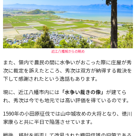
近江八幡城からの眺め
また、領内で農民の間に水争いがおこった際に庄屋が秀
次に裁定を訴えたところ、秀次は双方が納得する裁決を
下して感謝されたという逸話もあります。
現に、近江八幡市内には
「水争い裁きの像」
が建てら
れ、秀次は今でも地元では高い評価を得ているのです。
1590年の小田原征伐では山中城攻めの大将となり、徳川
家康らと共に半日で陥落させています。
戦後、移封を拒否して改易された織田信雄の旧領である