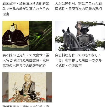
戦国武将・加藤清正らの朝鮮出
人が公開処刑、謎に包まれた戦
兵で半島の虎が乱獲されたその
国武将・豊臣秀次の切腹の真相
理由
妻と妹の七光り？で大出世！蛍
自ら料理を作っておもてなし！
大名と呼ばれた戦国武将・京極
「食」を重視した戦国一のグル
高次の出世までの軌跡を紹介
メ武将・伊達政宗
徳川家康を二度破った知将・真