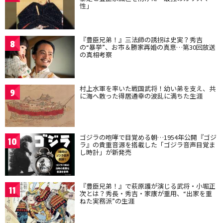
性」
『豊臣兄弟！』三法師の誘拐は史実？秀吉
8
の“暴挙”、お市＆勝家再婚の真意…第30回放送
の真相考察
村上水軍を率いた戦国武将！幼い弟を支え、共
9
に海へ散った得居通幸の波乱に満ちた生涯
ゴジラの咆哮で目覚める朝…1954年公開『ゴジ
10
ラ』の貴重音源を搭載した「ゴジラ音声目覚ま
し時計」が新発売
『豊臣兄弟！』で萩原護が演じる武将・小堀正
11
次とは？秀長・秀吉・家康が重用、“出家を重
ねた実務派”の生涯