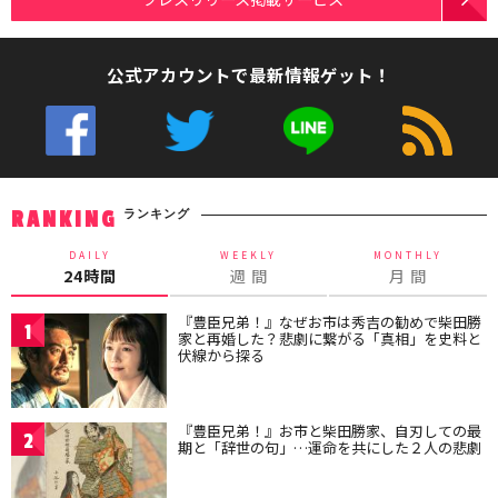
公式アカウントで最新情報ゲット！
ランキング
RANKING
DAILY
WEEKLY
MONTHLY
24時間
週 間
月 間
『豊臣兄弟！』なぜお市は秀吉の勧めで柴田勝
1
家と再婚した？悲劇に繋がる「真相」を史料と
伏線から探る
『豊臣兄弟！』お市と柴田勝家、自刃しての最
2
期と「辞世の句」…運命を共にした２人の悲劇