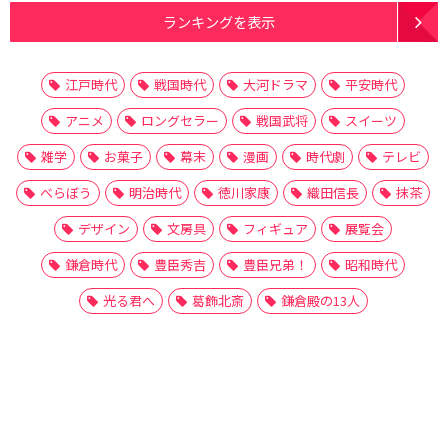
ランキングを表示
江戸時代
戦国時代
大河ドラマ
平安時代
アニメ
ロングセラー
戦国武将
スイーツ
雑学
お菓子
幕末
漫画
時代劇
テレビ
べらぼう
明治時代
徳川家康
織田信長
抹茶
デザイン
文房具
フィギュア
展覧会
鎌倉時代
豊臣秀吉
豊臣兄弟！
昭和時代
光る君へ
葛飾北斎
鎌倉殿の13人