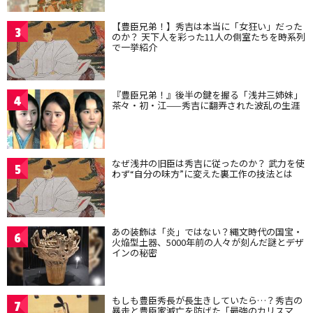
【豊臣兄弟！】秀吉は本当に「女狂い」だった
3
のか？ 天下人を彩った11人の側室たちを時系列
で一挙紹介
『豊臣兄弟！』後半の鍵を握る「浅井三姉妹」
4
茶々・初・江——秀吉に翻弄された波乱の生涯
なぜ浅井の旧臣は秀吉に従ったのか？ 武力を使
5
わず“自分の味方”に変えた裏工作の技法とは
あの装飾は「炎」ではない？縄文時代の国宝・
6
火焔型土器、5000年前の人々が刻んだ謎とデザ
インの秘密
もしも豊臣秀長が長生きしていたら…？秀吉の
7
暴走と豊臣家滅亡を防げた「最強のカリスマ