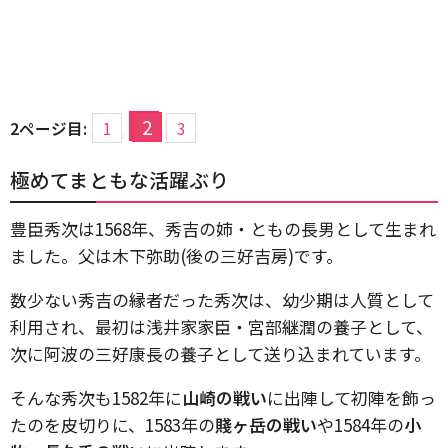
2
2ページ目:
1
3
極めてまともな活躍ぶり
豊臣秀次は1568年、秀吉の姉・ともの長男として生まれ
ました。父は木下弥助(後の三好吉房)です。
数少ない秀吉の縁者だった秀次は、幼少期は人質として
利用され、最初は浅井家家臣・宮部継潤の養子として、
次に阿波の三好康長の養子として送り込まれています。
そんな秀次も1582年に
山崎の戦い
に出陣して初陣を飾っ
たのを皮切りに、1583年の
賤ヶ岳の戦い
や1584年の
小