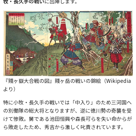
牧・長久手の戦い
に出陣します。
『賤ヶ嶽大合戦の図』賤ヶ岳の戦いの錦絵（Wikipedia
より）
特に小牧・長久手の戦いでは「中入り」のため三河国へ
の別働隊の総大将となりますが、逆に徳川勢の奇襲を受
けて惨敗。舅である池田恒興や森長可らを失い命からが
ら敗走したため、秀吉から激しく叱責されています。