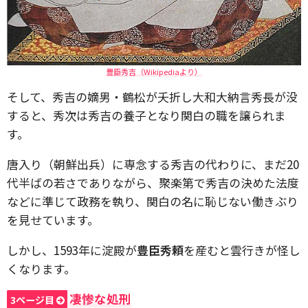
豊臣秀吉（Wikipediaより）
そして、秀吉の嫡男・鶴松が夭折し大和大納言秀長が没
すると、秀次は秀吉の養子となり関白の職を譲られま
す。
唐入り（朝鮮出兵）に専念する秀吉の代わりに、まだ20
代半ばの若さでありながら、聚楽第で秀吉の決めた法度
などに準じて政務を執り、関白の名に恥じない働きぶり
を見せています。
しかし、1593年に淀殿が
豊臣秀頼
を産むと雲行きが怪し
くなります。
凄惨な処刑
3ページ目