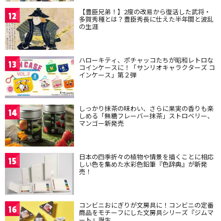
【豊臣兄弟！】2度の改易から復活した武将・
12
多賀秀種とは？豊臣秀長に仕えた半年間と波乱
の生涯
ハローキティ、ポチャッコたちが昭和レトロな
13
コインケースに！「サンリオキャラクターズ コ
インケース」第２弾
しっかり抹茶の味わい、さらに果実の香りも楽
14
しめる「無糖フレーバー抹茶」ストロベリー、
マンゴー新発売
日本の四季折々の植物や情景を描くことに相応
15
しい色を集めた水彩色鉛筆『色辞典』が新発
売！
コンビニおにぎりが文房具に！コンビニの定番
16
商品をモチーフにした文房具シリーズ『ジムマ
ート』誕生