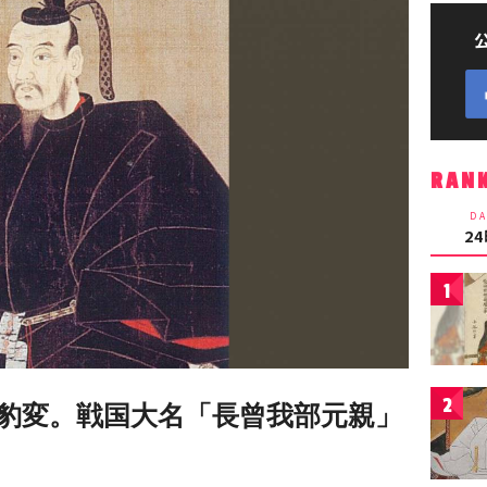
RAN
DA
2
1
2
豹変。戦国大名「長曾我部元親」