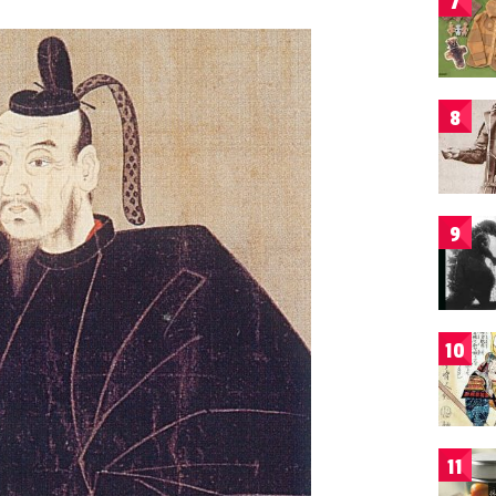
7
8
9
10
11