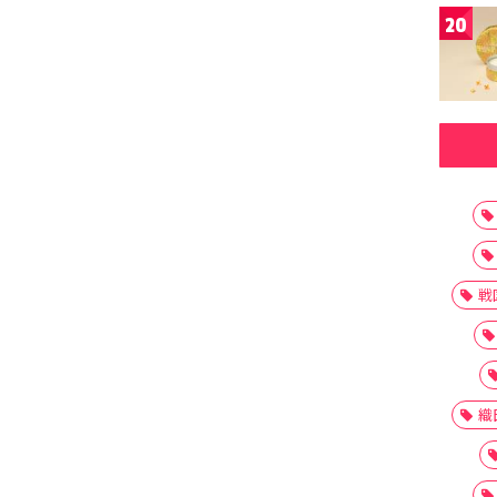
20
戦
織