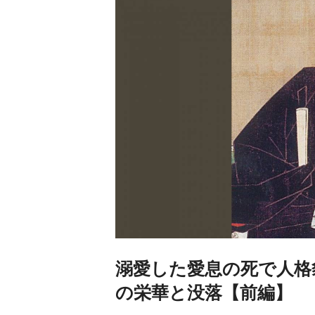
溺愛した愛息の死で人格
の栄華と没落【前編】