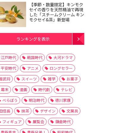
【季節・数量限定】キンモク
セイの香りを天然精油で再現
した「スチームクリーム キン
モクセイ&茶」新登場
ランキングを表示
江戸時代
戦国時代
大河ドラマ
平安時代
アニメ
ロングセラー
国武将
スイーツ
雑学
お菓子
幕末
漫画
時代劇
テレビ
べらぼう
明治時代
徳川家康
田信長
抹茶
デザイン
文房具
フィギュア
展覧会
鎌倉時代
豊臣秀吉
豊臣兄弟！
昭和時代