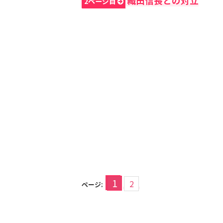
織田信長との対立
2ページ目
1
2
ページ: