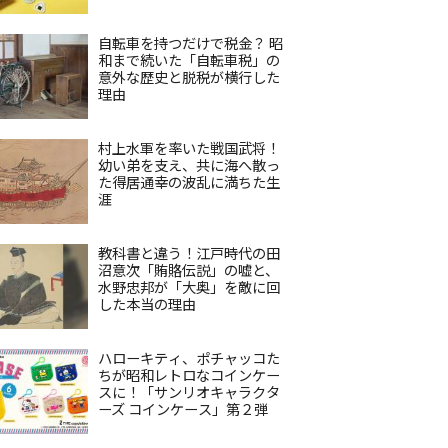
自転車を持つだけで税金？ 昭
和まで続いた「自転車税」の
意外な歴史と脱税が横行した
理由
村上水軍を率いた戦国武将！
幼い弟を支え、共に海へ散っ
た得居通幸の波乱に満ちた生
涯
教科書と違う！江戸時代の田
沼意次「賄賂伝説」の嘘と、
水野忠邦が「大奥」を敵に回
した本当の理由
ハローキティ、ポチャッコた
ちが昭和レトロなコインケー
スに！「サンリオキャラクタ
ーズ コインケース」第２弾