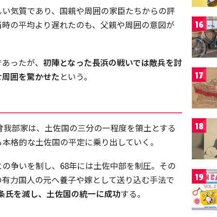
しい気質であり、国親や周囲の家臣たちからの評
当時の平均より遅れたのも、父親や周囲の意図が
16
であったが、
初陣となった長浜の戦いでは敵兵を討
17
せ周囲を驚かせた
という。
18
長曾我部家は、土佐国の三分の一程度を領土とする
ら本格的な土佐国の平定に乗り出していく。
の争いを制し、68年には土佐中部を制圧。その
19
の有力国人の元へ養子や嫁として送り込む手法で
一条氏を滅し、土佐国の統一に成功
する。