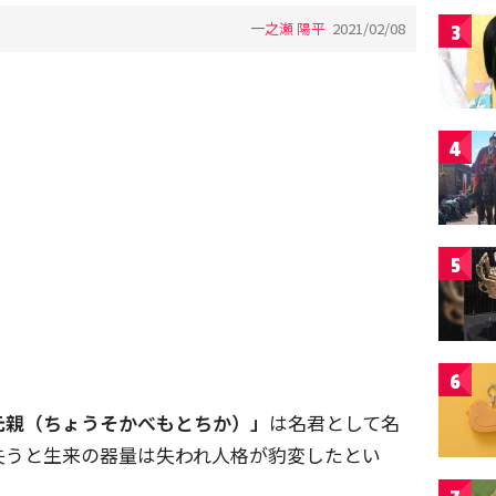
一之瀬 陽平
2021/02/08
3
4
5
6
元親（ちょうそかべもとちか）」
は名君として名
失うと生来の器量は失われ人格が豹変したとい