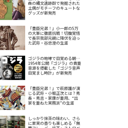
森の縄文遺跡群で発掘された
土偶がモチーフのキュートな
グッズが新発売
『豊臣兄弟！』小一郎の5万
の大軍に徹底抗戦！切腹覚悟
で長宗我部元親に降伏を迫っ
た武将・谷忠澄の生涯
ゴジラの咆哮で目覚める朝…
1954年公開『ゴジラ』の貴重
音源を搭載した「ゴジラ音声
目覚まし時計」が新発売
『豊臣兄弟！』で萩原護が演
じる武将・小堀正次とは？秀
長・秀吉・家康が重用、“出
家を重ねた実務派”の生涯
しっかり抹茶の味わい、さら
に果実の香りも楽しめる「無
糖フレーバー抹茶」ストロベ