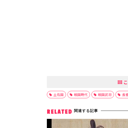
こ
土佐国
戦国時代
戦国武将
長
関連する記事
RELATED