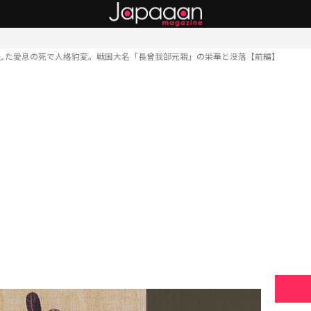
した愛息の死で人格豹変。戦国大名「長曾我部元親」の栄華と没落【前編】