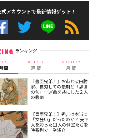
公式アカウントで最新情報ゲット！
ランキング
KING
ILY
WEEKLY
MONTHLY
4時間
週 間
月 間
『豊臣兄弟！』お市と柴田勝
家、自刃しての最期と「辞世
の句」…運命を共にした２人
の悲劇
【豊臣兄弟！】秀吉は本当に
「女狂い」だったのか？ 天下
人を彩った11人の側室たちを
時系列で一挙紹介