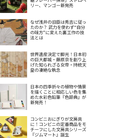
リー、マンゴー新発売
なぜ浅井の旧臣は秀吉に従っ
たのか？ 武力を使わず“自分
の味方”に変えた裏工作の技
法とは
世界遺産決定で脚光！日本初
の巨大都城・藤原京を創り上
げた知られざる女帝・持統天
皇の凄絶な執念
日本の四季折々の植物や情景
を描くことに相応しい色を集
めた水彩色鉛筆『色辞典』が
新発売！
コンビニおにぎりが文房具
に！コンビニの定番商品をモ
チーフにした文房具シリーズ
『ジムマート』誕生