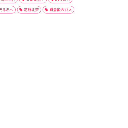
光る君へ
葛飾北斎
鎌倉殿の13人