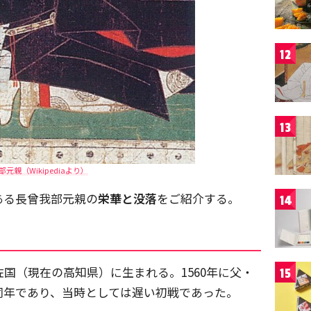
12
13
元親（Wikipediaより）
ある長曾我部元親の
栄華と没落
をご紹介する。
14
佐国（現在の高知県）に生まれる。1560年に父・
15
同年であり、当時としては遅い初戦であった。