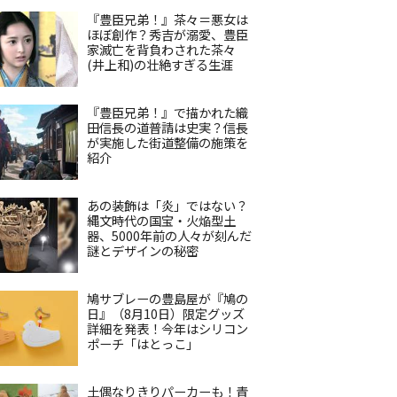
『豊臣兄弟！』茶々＝悪女は
ほぼ創作？秀吉が溺愛、豊臣
家滅亡を背負わされた茶々
(井上和)の壮絶すぎる生涯
『豊臣兄弟！』で描かれた織
田信長の道普請は史実？信長
が実施した街道整備の施策を
紹介
あの装飾は「炎」ではない？
縄文時代の国宝・火焔型土
器、5000年前の人々が刻んだ
謎とデザインの秘密
鳩サブレーの豊島屋が『鳩の
日』（8月10日）限定グッズ
詳細を発表！今年はシリコン
ポーチ「はとっこ」
土偶なりきりパーカーも！青