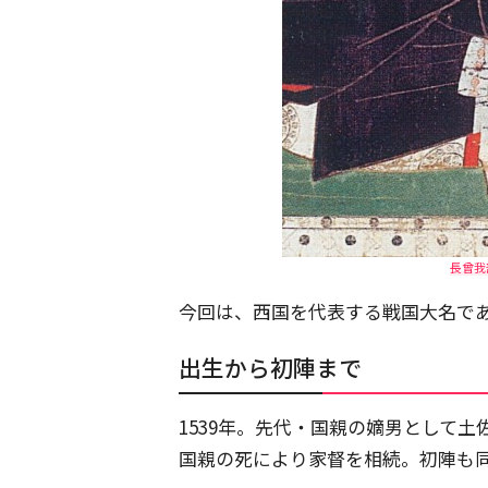
長曾我部
今回は、西国を代表する戦国大名で
出生から初陣まで
1539年。先代・国親の嫡男として土
国親の死により家督を相続。初陣も