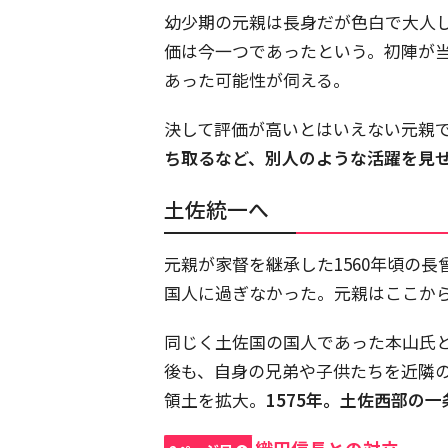
幼少期の元親は長身だが色白で大人
価は今一つであったという。初陣が
あった可能性が伺える。
決して評価が高いとはいえない元親
ち取るなど、別人のような活躍を見
土佐統一へ
元親が家督を継承した1560年頃の
国人に過ぎなかった。元親はここか
同じく土佐国の国人であった本山氏と
後も、自身の兄弟や子供たちを近隣
領土を拡大。
1575年。土佐西部の