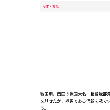
歴史・文化
戦国期。四国の戦国大名
「長曾我部
を馳せたが、嫡男である信親を戦で
う。