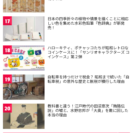
日本の四季折々の植物や情景を描くことに相応
17
しい色を集めた水彩色鉛筆『色辞典』が新発
売！
ハローキティ、ポチャッコたちが昭和レトロな
18
コインケースに！「サンリオキャラクターズ コ
インケース」第２弾
自転車を持つだけで税金？ 昭和まで続いた「自
19
転車税」の意外な歴史と脱税が横行した理由
教科書と違う！江戸時代の田沼意次「賄賂伝
20
説」の嘘と、水野忠邦が「大奥」を敵に回した
本当の理由