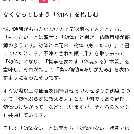
なくなってしまう「勿体」を惜しむ
悩む時間がもったいないので早速調べてみたところ、
「もったい」とは
漢字で「勿体」と書き、仏教用語が語
源
のようです。勿体とは元来「物体（もったい）」と書
いていたところ、不浄とされた獣（牛）を取り去って
「勿体」となり、「物事を表わす（体現する）本質」を
意味し、それが転じて「
高い価値≒ありがたみ
」を表わ
すようになったそうです。
よく実際以上の価値を期待させる思わせぶりな態度につ
いて「
勿体ぶらず
に教えろよ」とか「何でぇあの野郎、
勿体つけ
やがって」などと言いますが、それらの勿体と
も共通しています。
そして「勿体ない」とは元から「勿体がない」状態では