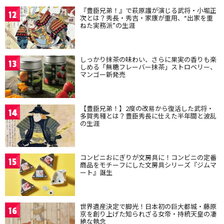
『豊臣兄弟！』で萩原護が演じる武将・小堀正
12
次とは？秀長・秀吉・家康が重用、“出家を重
ねた実務派”の生涯
しっかり抹茶の味わい、さらに果実の香りも楽
13
しめる「無糖フレーバー抹茶」ストロベリー、
マンゴー新発売
【豊臣兄弟！】2度の改易から復活した武将・
14
多賀秀種とは？豊臣秀長に仕えた半年間と波乱
の生涯
コンビニおにぎりが文房具に！コンビニの定番
15
商品をモチーフにした文房具シリーズ『ジムマ
ート』誕生
世界遺産決定で脚光！日本初の巨大都城・藤原
16
京を創り上げた知られざる女帝・持統天皇の凄
絶な執念