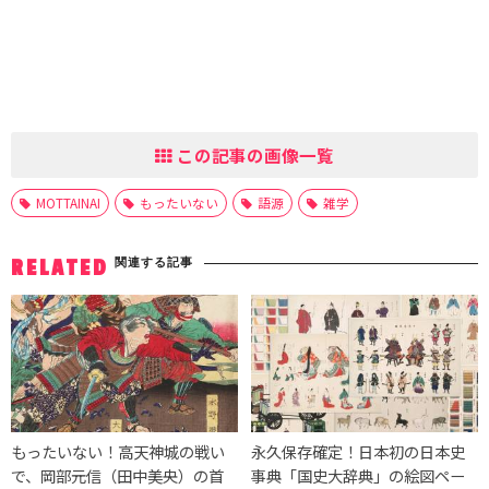
この記事の画像一覧
MOTTAINAI
もったいない
語源
雑学
関連する記事
RELATED
もったいない！高天神城の戦い
永久保存確定！日本初の日本史
で、岡部元信（田中美央）の首
事典「国史大辞典」の絵図ペー