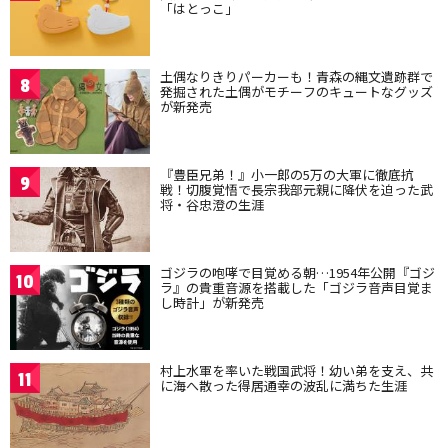
「はとっこ」
土偶なりきりパーカーも！青森の縄文遺跡群で
8
発掘された土偶がモチーフのキュートなグッズ
が新発売
『豊臣兄弟！』小一郎の5万の大軍に徹底抗
9
戦！切腹覚悟で長宗我部元親に降伏を迫った武
将・谷忠澄の生涯
ゴジラの咆哮で目覚める朝…1954年公開『ゴジ
10
ラ』の貴重音源を搭載した「ゴジラ音声目覚ま
し時計」が新発売
村上水軍を率いた戦国武将！幼い弟を支え、共
11
に海へ散った得居通幸の波乱に満ちた生涯