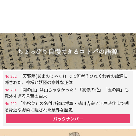
「天邪鬼(あまのじゃく)」って何者？ひねくれ者の語源に
No.202
隠された、神様と妖怪の意外な正体
「関の山」は山じゃなかった！「高嶺の花」「玉の輿」も
No.201
意外すぎる言葉の由来
「小松菜」の名付け親は将軍・徳川吉宗？江戸時代まで遡
No.200
る身近な野菜に隠された意外な歴史
バックナンバー