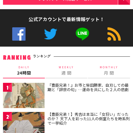
公式アカウントで最新情報ゲット！
ランキング
RANKING
DAILY
WEEKLY
MONTHLY
24時間
週 間
月 間
『豊臣兄弟！』お市と柴田勝家、自刃しての最
1
期と「辞世の句」…運命を共にした２人の悲劇
【豊臣兄弟！】秀吉は本当に「女狂い」だった
2
のか？ 天下人を彩った11人の側室たちを時系列
で一挙紹介