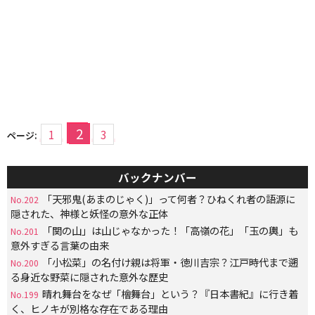
2
1
3
ページ:
バックナンバー
「天邪鬼(あまのじゃく)」って何者？ひねくれ者の語源に
No.202
隠された、神様と妖怪の意外な正体
「関の山」は山じゃなかった！「高嶺の花」「玉の輿」も
No.201
意外すぎる言葉の由来
「小松菜」の名付け親は将軍・徳川吉宗？江戸時代まで遡
No.200
る身近な野菜に隠された意外な歴史
晴れ舞台をなぜ「檜舞台」という？『日本書紀』に行き着
No.199
く、ヒノキが別格な存在である理由