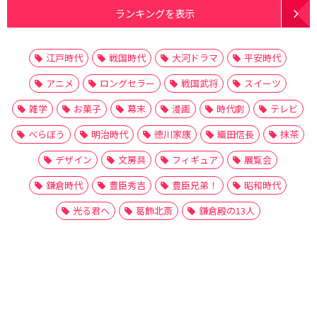
ランキングを表示
江戸時代
戦国時代
大河ドラマ
平安時代
アニメ
ロングセラー
戦国武将
スイーツ
雑学
お菓子
幕末
漫画
時代劇
テレビ
べらぼう
明治時代
徳川家康
織田信長
抹茶
デザイン
文房具
フィギュア
展覧会
鎌倉時代
豊臣秀吉
豊臣兄弟！
昭和時代
光る君へ
葛飾北斎
鎌倉殿の13人