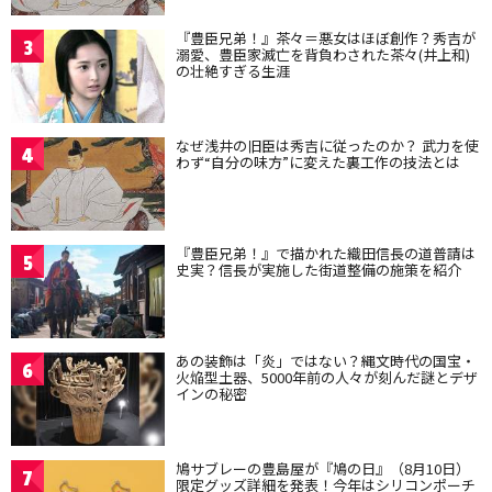
『豊臣兄弟！』茶々＝悪女はほぼ創作？秀吉が
3
溺愛、豊臣家滅亡を背負わされた茶々(井上和)
の壮絶すぎる生涯
なぜ浅井の旧臣は秀吉に従ったのか？ 武力を使
4
わず“自分の味方”に変えた裏工作の技法とは
『豊臣兄弟！』で描かれた織田信長の道普請は
5
史実？信長が実施した街道整備の施策を紹介
あの装飾は「炎」ではない？縄文時代の国宝・
6
火焔型土器、5000年前の人々が刻んだ謎とデザ
インの秘密
鳩サブレーの豊島屋が『鳩の日』（8月10日）
7
限定グッズ詳細を発表！今年はシリコンポーチ