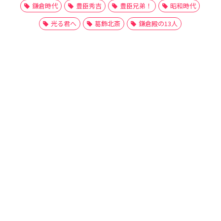
鎌倉時代
豊臣秀吉
豊臣兄弟！
昭和時代
光る君へ
葛飾北斎
鎌倉殿の13人