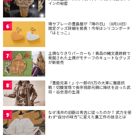
インの秘密
鳩サブレーの豊島屋が『鳩の日』（8月10日）
6
限定グッズ詳細を発表！今年はシリコンポーチ
「はとっこ」
土偶なりきりパーカーも！青森の縄文遺跡群で
7
発掘された土偶がモチーフのキュートなグッズ
が新発売
『豊臣兄弟！』小一郎の5万の大軍に徹底抗
8
戦！切腹覚悟で長宗我部元親に降伏を迫った武
将・谷忠澄の生涯
なぜ浅井の旧臣は秀吉に従ったのか？ 武力を使
9
わず“自分の味方”に変えた裏工作の技法とは