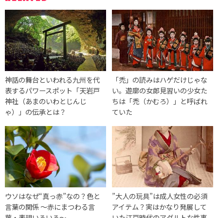
神話の舞台といわれる九州を代
「禿」の読みはハゲだけじゃな
表するパワースポット「天岩戸
い。遊廓の女郎見習いの少女た
神社（あまのいわとじんじ
ちは「禿（かむろ）」と呼ばれ
ゃ）」の伝承とは？
ていた
ウソはなぜ“真っ赤”なの？色と
”大人の玩具”は成人女性の必須
言葉の関係 ～赤にまつわる言
アイテム？実はかなり発展して
葉・表現いろいろ～
いた江戸時代のアダルトな性事