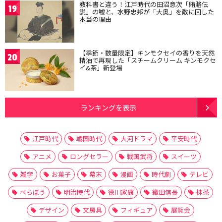
教科書と違う！江戸時代の田沼意次「賄賂伝
19
説」の嘘と、水野忠邦が「大奥」を敵に回した
本当の理由
【季節・数量限定】キンモクセイの香りを天然
20
精油で再現した「スチームクリーム キンモクセ
イ&茶」新登場
ランキングを表示
江戸時代
戦国時代
大河ドラマ
平安時代
アニメ
ロングセラー
戦国武将
スイーツ
雑学
お菓子
幕末
漫画
時代劇
テレビ
べらぼう
明治時代
徳川家康
織田信長
抹茶
デザイン
文房具
フィギュア
展覧会