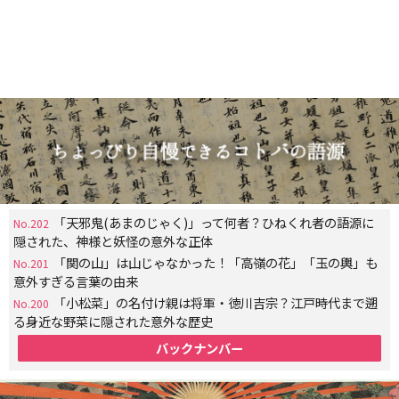
「天邪鬼(あまのじゃく)」って何者？ひねくれ者の語源に
No.202
隠された、神様と妖怪の意外な正体
「関の山」は山じゃなかった！「高嶺の花」「玉の輿」も
No.201
意外すぎる言葉の由来
「小松菜」の名付け親は将軍・徳川吉宗？江戸時代まで遡
No.200
る身近な野菜に隠された意外な歴史
バックナンバー