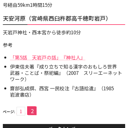
号経由59km1時間15分
天安河原（宮崎県西臼杵郡高千穂町岩戸）
天岩戸神社・西本宮から徒歩約10分
参考
「第5話 天岩戸の話」『神社人』
伊東信夫著『成り立ちで知る漢字のおもしろ世界
武器・ことば・祭祀編』（2007 スリーエーネット
ワーク）
齋部弘成撰、
西宮 一民校注『
古語拾遺
』（1985
岩波書店）
2
1
ページ: