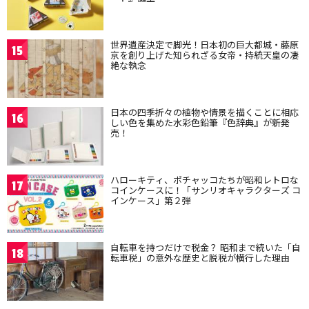
世界遺産決定で脚光！日本初の巨大都城・藤原
15
京を創り上げた知られざる女帝・持統天皇の凄
絶な執念
日本の四季折々の植物や情景を描くことに相応
16
しい色を集めた水彩色鉛筆『色辞典』が新発
売！
ハローキティ、ポチャッコたちが昭和レトロな
17
コインケースに！「サンリオキャラクターズ コ
インケース」第２弾
自転車を持つだけで税金？ 昭和まで続いた「自
18
転車税」の意外な歴史と脱税が横行した理由