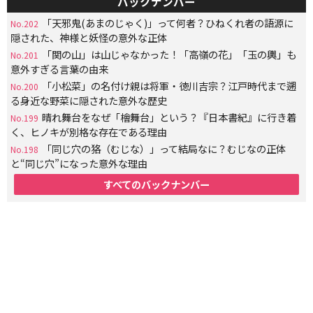
バックナンバー
「天邪鬼(あまのじゃく)」って何者？ひねくれ者の語源に
No.202
隠された、神様と妖怪の意外な正体
「関の山」は山じゃなかった！「高嶺の花」「玉の輿」も
No.201
意外すぎる言葉の由来
「小松菜」の名付け親は将軍・徳川吉宗？江戸時代まで遡
No.200
る身近な野菜に隠された意外な歴史
晴れ舞台をなぜ「檜舞台」という？『日本書紀』に行き着
No.199
く、ヒノキが別格な存在である理由
「同じ穴の狢（むじな）」って結局なに？むじなの正体
No.198
と“同じ穴”になった意外な理由
すべてのバックナンバー