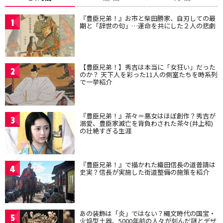
『豊臣兄弟！』お市と柴田勝家、自刃しての最
1
期と「辞世の句」…運命を共にした２人の悲劇
【豊臣兄弟！】秀吉は本当に「女狂い」だった
2
のか？ 天下人を彩った11人の側室たちを時系列
で一挙紹介
『豊臣兄弟！』茶々＝悪女はほぼ創作？秀吉が
3
溺愛、豊臣家滅亡を背負わされた茶々(井上和)
の壮絶すぎる生涯
『豊臣兄弟！』で描かれた織田信長の道普請は
4
史実？信長が実施した街道整備の施策を紹介
あの装飾は「炎」ではない？縄文時代の国宝・
5
火焔型土器、5000年前の人々が刻んだ謎とデザ