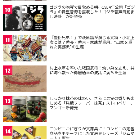
ゴジラの咆哮で目覚める朝…1954年公開『ゴジ
10
ラ』の貴重音源を搭載した「ゴジラ音声目覚ま
し時計」が新発売
『豊臣兄弟！』で萩原護が演じる武将・小堀正
11
次とは？秀長・秀吉・家康が重用、“出家を重
ねた実務派”の生涯
村上水軍を率いた戦国武将！幼い弟を支え、共
12
に海へ散った得居通幸の波乱に満ちた生涯
しっかり抹茶の味わい、さらに果実の香りも楽
13
しめる「無糖フレーバー抹茶」ストロベリー、
マンゴー新発売
コンビニおにぎりが文房具に！コンビニの定番
14
商品をモチーフにした文房具シリーズ『ジムマ
ート』誕生