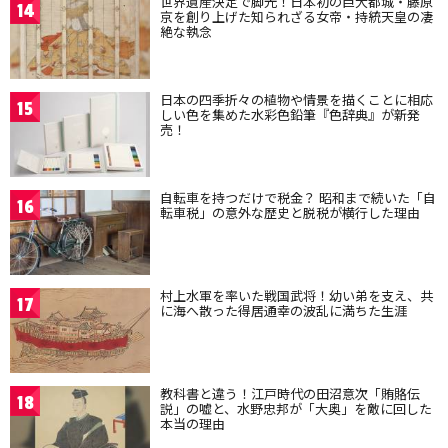
世界遺産決定で脚光！日本初の巨大都城・藤原
14
京を創り上げた知られざる女帝・持統天皇の凄
絶な執念
日本の四季折々の植物や情景を描くことに相応
15
しい色を集めた水彩色鉛筆『色辞典』が新発
売！
自転車を持つだけで税金？ 昭和まで続いた「自
16
転車税」の意外な歴史と脱税が横行した理由
村上水軍を率いた戦国武将！幼い弟を支え、共
17
に海へ散った得居通幸の波乱に満ちた生涯
教科書と違う！江戸時代の田沼意次「賄賂伝
18
説」の嘘と、水野忠邦が「大奥」を敵に回した
本当の理由