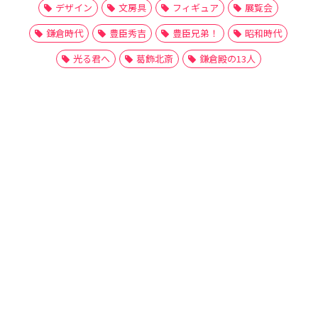
デザイン
文房具
フィギュア
展覧会
鎌倉時代
豊臣秀吉
豊臣兄弟！
昭和時代
光る君へ
葛飾北斎
鎌倉殿の13人