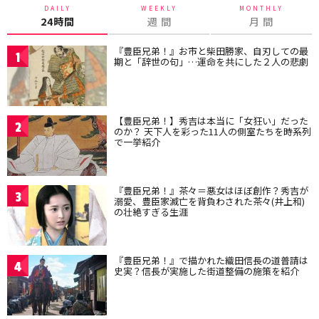
DAILY
WEEKLY
MONTHLY
24時間
週 間
月 間
『豊臣兄弟！』お市と柴田勝家、自刃しての最
1
期と「辞世の句」…運命を共にした２人の悲劇
【豊臣兄弟！】秀吉は本当に「女狂い」だった
2
のか？ 天下人を彩った11人の側室たちを時系列
で一挙紹介
『豊臣兄弟！』茶々＝悪女はほぼ創作？秀吉が
3
溺愛、豊臣家滅亡を背負わされた茶々(井上和)
の壮絶すぎる生涯
『豊臣兄弟！』で描かれた織田信長の道普請は
4
史実？信長が実施した街道整備の施策を紹介