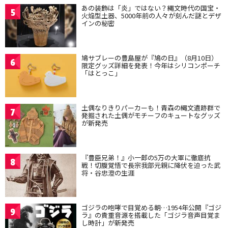
あの装飾は「炎」ではない？縄文時代の国宝・
5
火焔型土器、5000年前の人々が刻んだ謎とデザ
インの秘密
鳩サブレーの豊島屋が『鳩の日』（8月10日）
6
限定グッズ詳細を発表！今年はシリコンポーチ
「はとっこ」
土偶なりきりパーカーも！青森の縄文遺跡群で
7
発掘された土偶がモチーフのキュートなグッズ
が新発売
『豊臣兄弟！』小一郎の5万の大軍に徹底抗
8
戦！切腹覚悟で長宗我部元親に降伏を迫った武
将・谷忠澄の生涯
ゴジラの咆哮で目覚める朝…1954年公開『ゴジ
9
ラ』の貴重音源を搭載した「ゴジラ音声目覚ま
し時計」が新発売