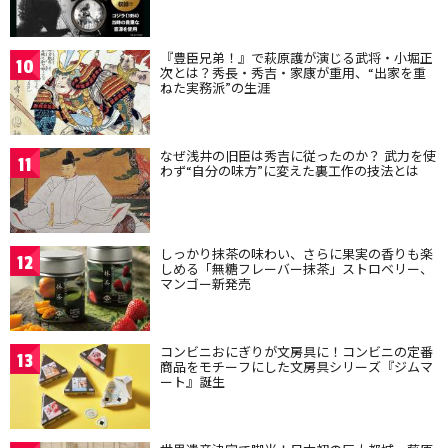
『豊臣兄弟！』で萩原護が演じる武将・小堀正
10
次とは？秀長・秀吉・家康が重用、“出家を重
ねた実務派”の生涯
なぜ浅井の旧臣は秀吉に従ったのか？ 武力を使
11
わず“自分の味方”に変えた裏工作の技法とは
しっかり抹茶の味わい、さらに果実の香りも楽
12
しめる「無糖フレーバー抹茶」ストロベリー、
マンゴー新発売
コンビニおにぎりが文房具に！コンビニの定番
13
商品をモチーフにした文房具シリーズ『ジムマ
ート』誕生