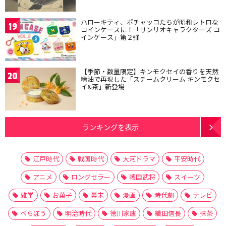
ハローキティ、ポチャッコたちが昭和レトロな
19
コインケースに！「サンリオキャラクターズ コ
インケース」第２弾
【季節・数量限定】キンモクセイの香りを天然
20
精油で再現した「スチームクリーム キンモクセ
イ&茶」新登場
ランキングを表示
江戸時代
戦国時代
大河ドラマ
平安時代
アニメ
ロングセラー
戦国武将
スイーツ
雑学
お菓子
幕末
漫画
時代劇
テレビ
べらぼう
明治時代
徳川家康
織田信長
抹茶