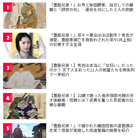
『豊臣兄弟！』お市と柴田勝家、自刃しての最
1
期と「辞世の句」…運命を共にした２人の悲劇
『豊臣兄弟！』茶々＝悪女はほぼ創作？秀吉が
2
溺愛、豊臣家滅亡を背負わされた茶々(井上和)
の壮絶すぎる生涯
【豊臣兄弟！】秀吉は本当に「女狂い」だった
3
のか？ 天下人を彩った11人の側室たちを時系列
で一挙紹介
【豊臣兄弟！】22歳で散った長宗我部元親の天
4
才後継者・信親とは？武勇を奮った若武者の壮
絶な最期
『豊臣兄弟！』で描かれた織田信長の道普請は
5
史実？信長が実施した街道整備の施策を紹介