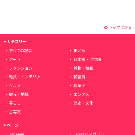
トップに戻る
カテゴリー
すべての記事
まとめ
アート
日本画・浮世絵
ファッション
着物・和服
雑貨・インテリア
和雑貨
グルメ
和菓子
観光・地域
エンタメ
暮らし
歴史・文化
古写真
ページ
Japaaan
Japaaanマガジン