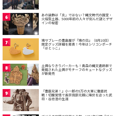
あの装飾は「炎」ではない？縄文時代の国宝・
6
火焔型土器、5000年前の人々が刻んだ謎とデザ
インの秘密
鳩サブレーの豊島屋が『鳩の日』（8月10日）
7
限定グッズ詳細を発表！今年はシリコンポーチ
「はとっこ」
土偶なりきりパーカーも！青森の縄文遺跡群で
8
発掘された土偶がモチーフのキュートなグッズ
が新発売
『豊臣兄弟！』小一郎の5万の大軍に徹底抗
9
戦！切腹覚悟で長宗我部元親に降伏を迫った武
将・谷忠澄の生涯