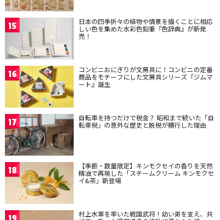
日本の四季折々の植物や情景を描くことに相応
15
しい色を集めた水彩色鉛筆『色辞典』が新発
売！
コンビニおにぎりが文房具に！コンビニの定番
16
商品をモチーフにした文房具シリーズ『ジムマ
ート』誕生
自転車を持つだけで税金？ 昭和まで続いた「自
17
転車税」の意外な歴史と脱税が横行した理由
【季節・数量限定】キンモクセイの香りを天然
18
精油で再現した「スチームクリーム キンモクセ
イ&茶」新登場
村上水軍を率いた戦国武将！幼い弟を支え、共
19