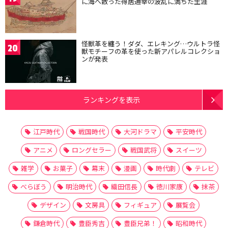
に海へ散った得居通幸の波乱に満ちた生涯
怪獣革を纏う！ダダ、エレキング…ウルトラ怪
20
獣モチーフの革を使った新アパレルコレクショ
ンが発表
ランキングを表示
江戸時代
戦国時代
大河ドラマ
平安時代
アニメ
ロングセラー
戦国武将
スイーツ
雑学
お菓子
幕末
漫画
時代劇
テレビ
べらぼう
明治時代
織田信長
徳川家康
抹茶
デザイン
文房具
フィギュア
展覧会
鎌倉時代
豊臣秀吉
豊臣兄弟！
昭和時代