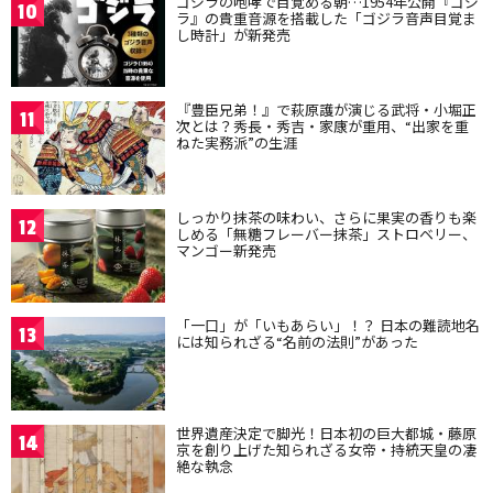
ゴジラの咆哮で目覚める朝…1954年公開『ゴジ
10
ラ』の貴重音源を搭載した「ゴジラ音声目覚ま
し時計」が新発売
『豊臣兄弟！』で萩原護が演じる武将・小堀正
11
次とは？秀長・秀吉・家康が重用、“出家を重
ねた実務派”の生涯
しっかり抹茶の味わい、さらに果実の香りも楽
12
しめる「無糖フレーバー抹茶」ストロベリー、
マンゴー新発売
「一口」が「いもあらい」！？ 日本の難読地名
13
には知られざる“名前の法則”があった
世界遺産決定で脚光！日本初の巨大都城・藤原
14
京を創り上げた知られざる女帝・持統天皇の凄
絶な執念