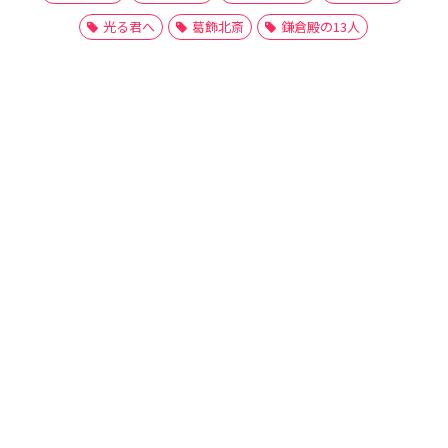
光る君へ
葛飾北斎
鎌倉殿の13人