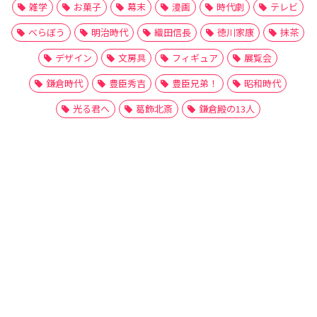
雑学
お菓子
幕末
漫画
時代劇
テレビ
べらぼう
明治時代
織田信長
徳川家康
抹茶
デザイン
文房具
フィギュア
展覧会
鎌倉時代
豊臣秀吉
豊臣兄弟！
昭和時代
光る君へ
葛飾北斎
鎌倉殿の13人