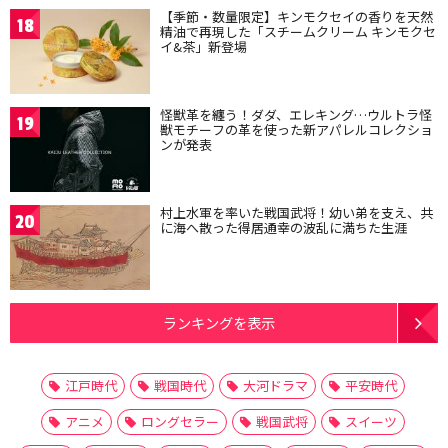
【季節・数量限定】キンモクセイの香りを天然
18
精油で再現した「スチームクリーム キンモクセ
イ&茶」新登場
怪獣革を纏う！ダダ、エレキング…ウルトラ怪
19
獣モチーフの革を使った新アパレルコレクショ
ンが発表
村上水軍を率いた戦国武将！幼い弟を支え、共
20
に海へ散った得居通幸の波乱に満ちた生涯
ランキングを表示
江戸時代
戦国時代
大河ドラマ
平安時代
アニメ
ロングセラー
戦国武将
スイーツ