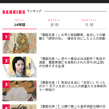
ランキング
RANKING
DAILY
WEEKLY
MONTHLY
24時間
週 間
月 間
『豊臣兄弟！』お市と柴田勝家、自刃しての最
1
期と「辞世の句」…運命を共にした２人の悲劇
『豊臣兄弟！』茶々＝悪女はほぼ創作？秀吉が
2
溺愛、豊臣家滅亡を背負わされた茶々(井上和)
の壮絶すぎる生涯
【豊臣兄弟！】秀吉は本当に「女狂い」だった
3
のか？ 天下人を彩った11人の側室たちを時系列
で一挙紹介
【豊臣兄弟！】22歳で散った長宗我部元親の天
4