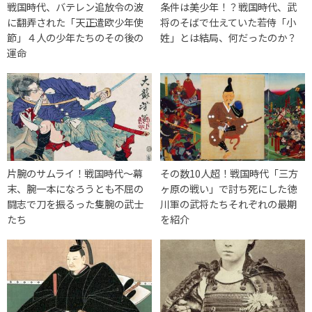
戦国時代、バテレン追放令の波
条件は美少年！？戦国時代、武
に翻弄された「天正遣欧少年使
将のそばで仕えていた若侍「小
節」４人の少年たちのその後の
姓」とは結局、何だったのか？
運命
片腕のサムライ！戦国時代〜幕
その数10人超！戦国時代「三方
末、腕一本になろうとも不屈の
ヶ原の戦い」で討ち死にした徳
闘志で刀を振るった隻腕の武士
川軍の武将たちそれぞれの最期
たち
を紹介