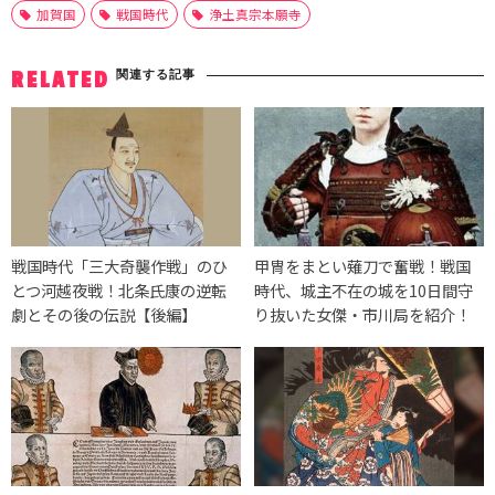
加賀国
戦国時代
浄土真宗本願寺
関連する記事
RELATED
戦国時代「三大奇襲作戦」のひ
甲冑をまとい薙刀で奮戦！戦国
とつ河越夜戦！北条氏康の逆転
時代、城主不在の城を10日間守
劇とその後の伝説【後編】
り抜いた女傑・市川局を紹介！