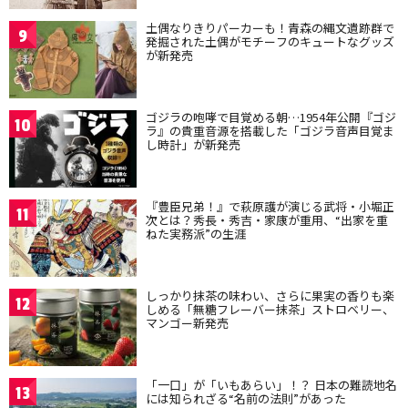
土偶なりきりパーカーも！青森の縄文遺跡群で
9
発掘された土偶がモチーフのキュートなグッズ
が新発売
ゴジラの咆哮で目覚める朝…1954年公開『ゴジ
10
ラ』の貴重音源を搭載した「ゴジラ音声目覚ま
し時計」が新発売
『豊臣兄弟！』で萩原護が演じる武将・小堀正
11
次とは？秀長・秀吉・家康が重用、“出家を重
ねた実務派”の生涯
しっかり抹茶の味わい、さらに果実の香りも楽
12
しめる「無糖フレーバー抹茶」ストロベリー、
マンゴー新発売
「一口」が「いもあらい」！？ 日本の難読地名
13
には知られざる“名前の法則”があった