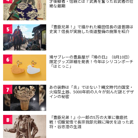
才後継者・信親とは？武勇を奮った若武者の壮
絶な最期
『豊臣兄弟！』で描かれた織田信長の道普請は
5
史実？信長が実施した街道整備の施策を紹介
鳩サブレーの豊島屋が『鳩の日』（8月10日）
6
限定グッズ詳細を発表！今年はシリコンポーチ
「はとっこ」
あの装飾は「炎」ではない？縄文時代の国宝・
7
火焔型土器、5000年前の人々が刻んだ謎とデザ
インの秘密
『豊臣兄弟！』小一郎の5万の大軍に徹底抗
8
戦！切腹覚悟で長宗我部元親に降伏を迫った武
将・谷忠澄の生涯