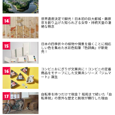
世界遺産決定で脚光！日本初の巨大都城・藤原
14
京を創り上げた知られざる女帝・持統天皇の凄
絶な執念
日本の四季折々の植物や情景を描くことに相応
15
しい色を集めた水彩色鉛筆『色辞典』が新発
売！
コンビニおにぎりが文房具に！コンビニの定番
16
商品をモチーフにした文房具シリーズ『ジムマ
ート』誕生
自転車を持つだけで税金？ 昭和まで続いた「自
17
転車税」の意外な歴史と脱税が横行した理由