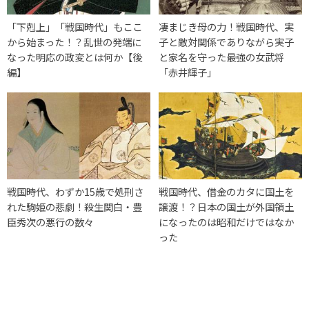
「下剋上」「戦国時代」もここ
凄まじき母の力！戦国時代、実
から始まった！？乱世の発端に
子と敵対関係でありながら実子
なった明応の政変とは何か【後
と家名を守った最強の女武将
編】
「赤井輝子」
戦国時代、わずか15歳で処刑さ
戦国時代、借金のカタに国土を
れた駒姫の悲劇！殺生関白・豊
譲渡！？日本の国土が外国領土
臣秀次の悪行の数々
になったのは昭和だけではなか
った