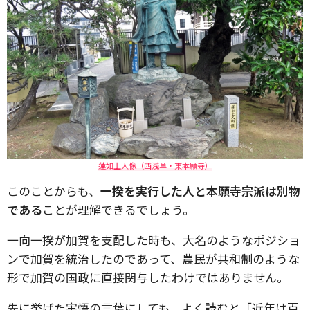
蓮如上人像（西浅草・東本願寺）
このことからも、
一揆を実行した人と本願寺宗派は別物
である
ことが理解できるでしょう。
一向一揆が加賀を支配した時も、大名のようなポジショ
ンで加賀を統治したのであって、農民が共和制のような
形で加賀の国政に直接関与したわけではありません。
先に挙げた実悟の言葉にしても、よく読むと「近年は百