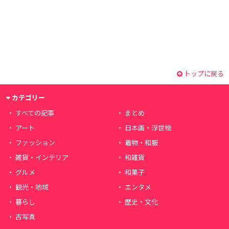
トップに戻る
カテゴリー
すべての記事
まとめ
アート
日本画・浮世絵
ファッション
着物・和服
雑貨・インテリア
和雑貨
グルメ
和菓子
観光・地域
エンタメ
暮らし
歴史・文化
古写真