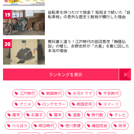
自転車を持つだけで税金？ 昭和まで続いた「自
19
転車税」の意外な歴史と脱税が横行した理由
教科書と違う！江戸時代の田沼意次「賄賂伝
20
説」の嘘と、水野忠邦が「大奥」を敵に回した
本当の理由
ランキングを表示
江戸時代
戦国時代
大河ドラマ
平安時代
アニメ
ロングセラー
戦国武将
スイーツ
雑学
お菓子
幕末
漫画
時代劇
テレビ
べらぼう
明治時代
徳川家康
織田信長
抹茶