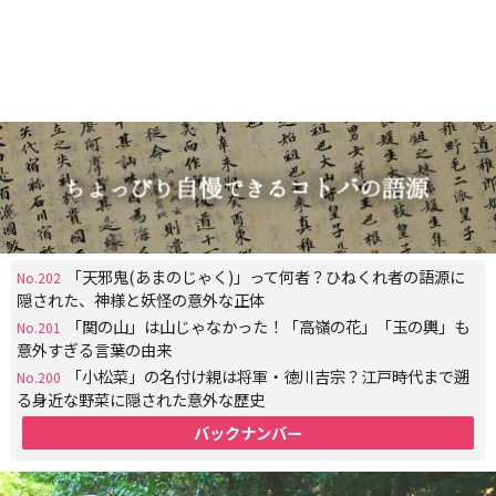
「天邪鬼(あまのじゃく)」って何者？ひねくれ者の語源に
No.202
隠された、神様と妖怪の意外な正体
「関の山」は山じゃなかった！「高嶺の花」「玉の輿」も
No.201
意外すぎる言葉の由来
「小松菜」の名付け親は将軍・徳川吉宗？江戸時代まで遡
No.200
る身近な野菜に隠された意外な歴史
バックナンバー