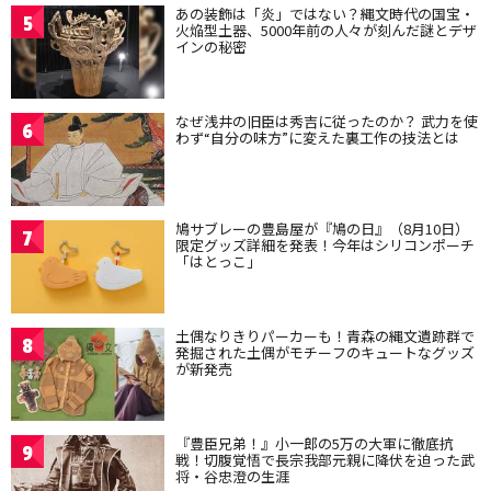
あの装飾は「炎」ではない？縄文時代の国宝・
5
火焔型土器、5000年前の人々が刻んだ謎とデザ
インの秘密
なぜ浅井の旧臣は秀吉に従ったのか？ 武力を使
6
わず“自分の味方”に変えた裏工作の技法とは
鳩サブレーの豊島屋が『鳩の日』（8月10日）
7
限定グッズ詳細を発表！今年はシリコンポーチ
「はとっこ」
土偶なりきりパーカーも！青森の縄文遺跡群で
8
発掘された土偶がモチーフのキュートなグッズ
が新発売
『豊臣兄弟！』小一郎の5万の大軍に徹底抗
9
戦！切腹覚悟で長宗我部元親に降伏を迫った武
将・谷忠澄の生涯