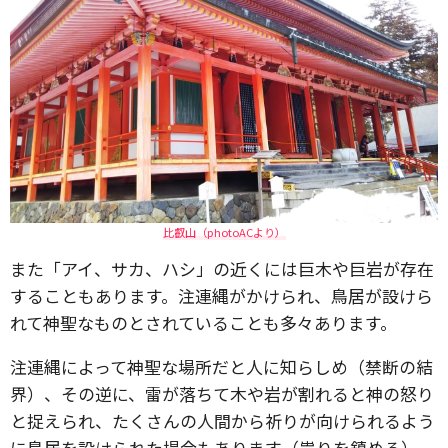
比叡山（photoACより）
また「アイ、サカ、ハシ」の近くには巨木や巨岩が存在
することもあります。注連縄がかけられ、鳥居が設けら
れて神聖なものとされていることも多々あります。
注連縄によって神聖な場所だと人に知らしめ（禁断の結
界）、その逆に、雷が落ちて木や岩が割れると神の怒り
と捉えられ、たくさんの人間から祈りが向けられるよう
に鳥居を設けられた場合もあります（祟りを鎮める）。