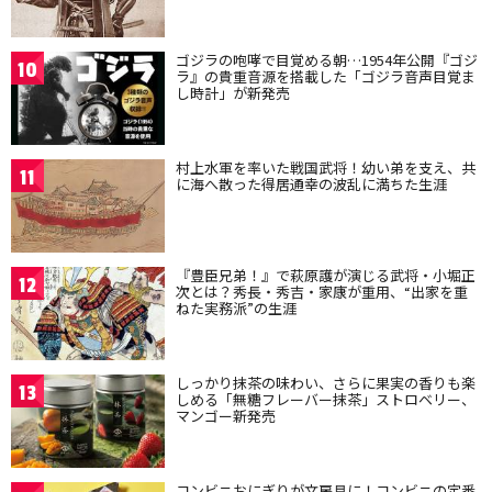
ゴジラの咆哮で目覚める朝…1954年公開『ゴジ
10
ラ』の貴重音源を搭載した「ゴジラ音声目覚ま
し時計」が新発売
村上水軍を率いた戦国武将！幼い弟を支え、共
11
に海へ散った得居通幸の波乱に満ちた生涯
『豊臣兄弟！』で萩原護が演じる武将・小堀正
12
次とは？秀長・秀吉・家康が重用、“出家を重
ねた実務派”の生涯
しっかり抹茶の味わい、さらに果実の香りも楽
13
しめる「無糖フレーバー抹茶」ストロベリー、
マンゴー新発売
コンビニおにぎりが文房具に！コンビニの定番