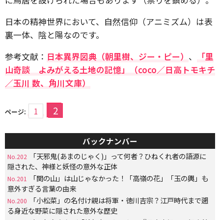
日本の精神世界において、自然信仰（アニミズム）は表
裏一体、陰と陽なのです。
参考文献：
日本異界図典（朝里樹、ジー・ピー）
、
「里
山奇談 よみがえる土地の記憶」（coco／日高トモキチ
／玉川 数、角川文庫）
2
1
ページ:
バックナンバー
「天邪鬼(あまのじゃく)」って何者？ひねくれ者の語源に
No.202
隠された、神様と妖怪の意外な正体
「関の山」は山じゃなかった！「高嶺の花」「玉の輿」も
No.201
意外すぎる言葉の由来
「小松菜」の名付け親は将軍・徳川吉宗？江戸時代まで遡
No.200
る身近な野菜に隠された意外な歴史