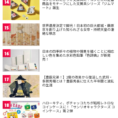
14
商品をモチーフにした文房具シリーズ『ジムマ
ート』誕生
世界遺産決定で脚光！日本初の巨大都城・藤原
15
京を創り上げた知られざる女帝・持統天皇の凄
絶な執念
日本の四季折々の植物や情景を描くことに相応
16
しい色を集めた水彩色鉛筆『色辞典』が新発
売！
【豊臣兄弟！】2度の改易から復活した武将・
17
多賀秀種とは？豊臣秀長に仕えた半年間と波乱
の生涯
ハローキティ、ポチャッコたちが昭和レトロな
18
コインケースに！「サンリオキャラクターズ コ
インケース」第２弾