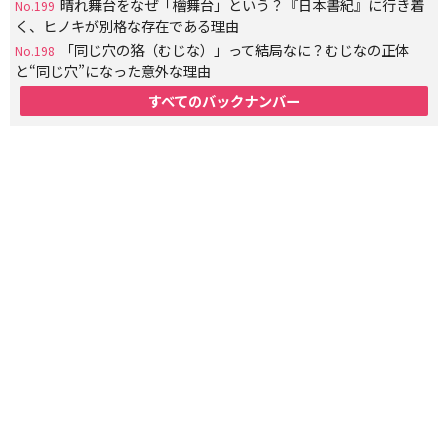
晴れ舞台をなぜ「檜舞台」という？『日本書紀』に行き着
No.199
く、ヒノキが別格な存在である理由
「同じ穴の狢（むじな）」って結局なに？むじなの正体
No.198
と“同じ穴”になった意外な理由
すべてのバックナンバー