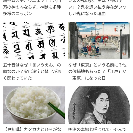
鳩やムカデ、ワニまで！？八百
いまの鬼の姿、実は「神の使
万の神のみならず、神獣も多種
い」？鬼を追い払う存在がいつ
多様のニッポン
しか鬼になった理由
五十音はなぜ「あいうえお」の
なぜ「東京」という名前に？他
順なのか？実は漢字と梵字が深
の候補地もあった？「江戸」が
く関わっていた
「東京」になった日
【豆知識】カタカナとひらがな
明治の毒婦と呼ばれて…死んで