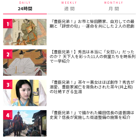
DAILY
WEEKLY
MONTHLY
24時間
週 間
月 間
『豊臣兄弟！』お市と柴田勝家、自刃しての最
1
期と「辞世の句」…運命を共にした２人の悲劇
【豊臣兄弟！】秀吉は本当に「女狂い」だった
2
のか？ 天下人を彩った11人の側室たちを時系列
で一挙紹介
『豊臣兄弟！』茶々＝悪女はほぼ創作？秀吉が
3
溺愛、豊臣家滅亡を背負わされた茶々(井上和)
の壮絶すぎる生涯
『豊臣兄弟！』で描かれた織田信長の道普請は
4
史実？信長が実施した街道整備の施策を紹介