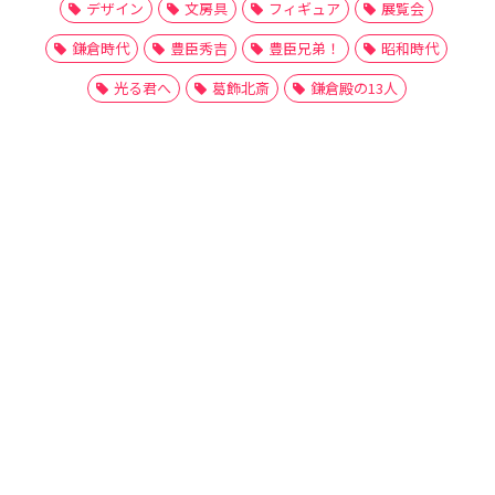
デザイン
文房具
フィギュア
展覧会
鎌倉時代
豊臣秀吉
豊臣兄弟！
昭和時代
光る君へ
葛飾北斎
鎌倉殿の13人