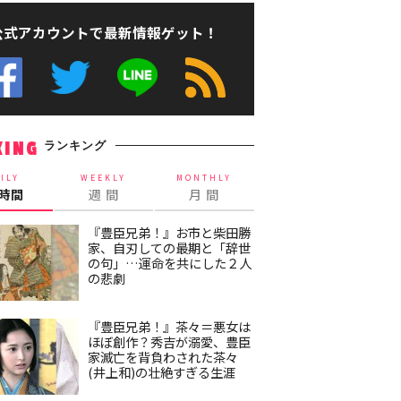
公式アカウントで最新情報ゲット！
ランキング
KING
ILY
WEEKLY
MONTHLY
4時間
週 間
月 間
『豊臣兄弟！』お市と柴田勝
家、自刃しての最期と「辞世
の句」…運命を共にした２人
の悲劇
『豊臣兄弟！』茶々＝悪女は
ほぼ創作？秀吉が溺愛、豊臣
家滅亡を背負わされた茶々
(井上和)の壮絶すぎる生涯