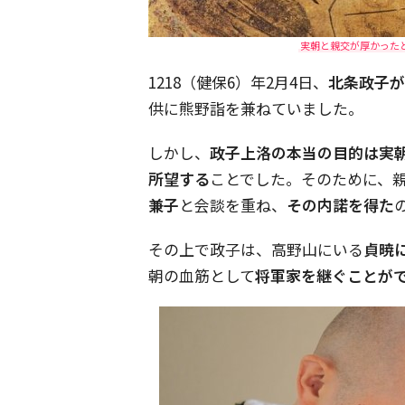
実朝と親交が厚かったとさ
1218（健保6）年2月4日、
北条政子が
供に熊野詣を兼ねていました。
しかし、
政子上洛の本当の目的は実
所望する
ことでした。そのために、
兼子
と会談を重ね、
その内諾を得た
その上で政子は、高野山にいる
貞暁
朝の血筋として
将軍家を継ぐことが