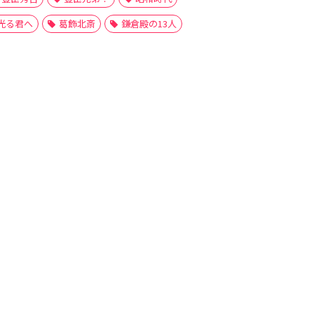
光る君へ
葛飾北斎
鎌倉殿の13人