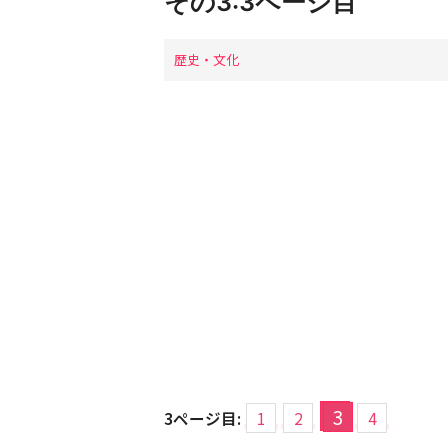
その3:3ページ目
歴史・文化
3
3ページ目:
1
2
4