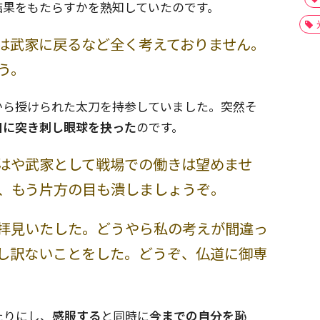
結果をもたらすかを熟知していたのです。
は武家に戻るなど全く考えておりません。
う。
から授けられた太刀を持参していました。突然そ
目に突き刺し眼球を抉った
のです。
はや武家として戦場での働きは望めませ
、もう片方の目も潰しましょうぞ。
拝見いたした。どうやら私の考えが間違っ
し訳ないことをした。どうぞ、仏道に御専
たりにし、
感服する
と同時に
今までの自分を恥