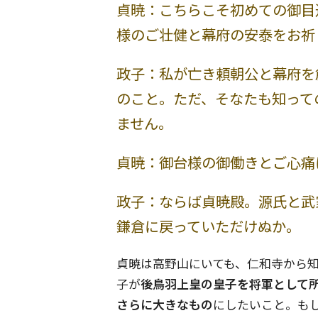
貞暁：こちらこそ初めての御目
様のご壮健と幕府の安泰をお祈
政子：私が亡き頼朝公と幕府を
のこと。ただ、そなたも知って
ません。
貞暁：御台様の御働きとご心痛
政子：ならば貞暁殿。源氏と武
鎌倉に戻っていただけぬか。
貞暁は高野山にいても、仁和寺から
子が
後鳥羽上皇の皇子を将軍として
さらに大きなもの
にしたいこと。も