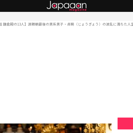
話 鎌倉殿の13人】源頼朝最後の男系男子・貞暁（じょうぎょう）の波乱に満ちた人