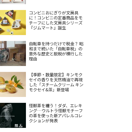
コンビニおにぎりが文房具
に！コンビニの定番商品をモ
チーフにした文房具シリーズ
『ジムマート』誕生
自転車を持つだけで税金？ 昭
和まで続いた「自転車税」の
意外な歴史と脱税が横行した
理由
【季節・数量限定】キンモク
セイの香りを天然精油で再現
した「スチームクリーム キン
モクセイ&茶」新登場
怪獣革を纏う！ダダ、エレキ
ング…ウルトラ怪獣モチーフ
の革を使った新アパレルコレ
クションが発表