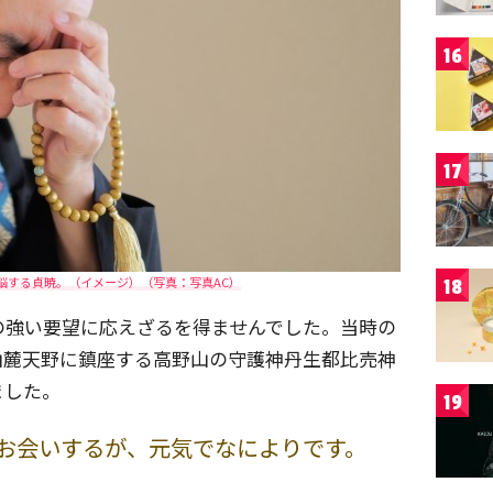
16
17
悩する貞暁。（イメージ）（写真：写真AC）
18
の強い要望に応えざるを得ませんでした。当時の
山麓天野に鎮座する高野山の守護神丹生都比売神
ました。
19
お会いするが、元気でなによりです。