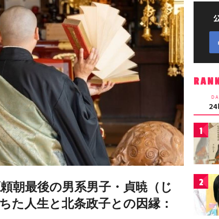
RAN
DA
2
1
2
源頼朝最後の男系男子・貞暁（じ
ちた人生と北条政子との因縁：