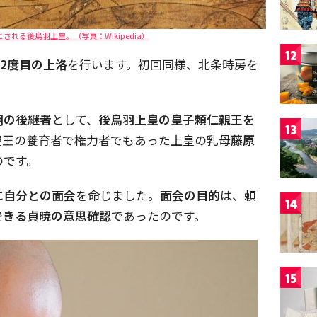
れる後鳥羽上皇。（写真：Wikipedia）
12
2度目の上洛
を行います。初回同様、北条時房を
朝の後継者
として、
後鳥羽上皇の皇子頼仁親王を
13
親王の養育者で権力者でもあった上皇の乳母
藤原
のです。
に自分との面会
を命じました。
面会の目的
は、頼
14
できる貞暁の意思確認
であったのです。
15