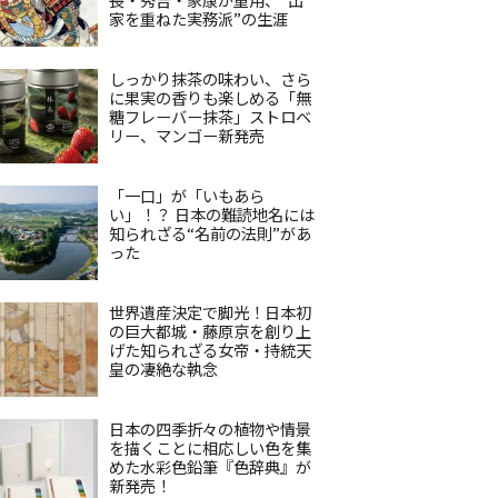
家を重ねた実務派”の生涯
しっかり抹茶の味わい、さら
に果実の香りも楽しめる「無
糖フレーバー抹茶」ストロベ
リー、マンゴー新発売
「一口」が「いもあら
い」！？ 日本の難読地名には
知られざる“名前の法則”があ
った
世界遺産決定で脚光！日本初
の巨大都城・藤原京を創り上
げた知られざる女帝・持統天
皇の凄絶な執念
日本の四季折々の植物や情景
を描くことに相応しい色を集
めた水彩色鉛筆『色辞典』が
新発売！