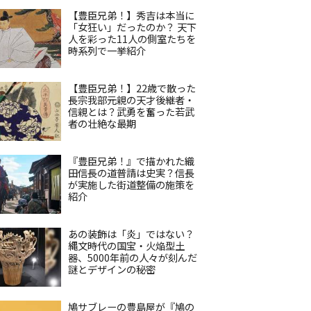
【豊臣兄弟！】秀吉は本当に
「女狂い」だったのか？ 天下
人を彩った11人の側室たちを
時系列で一挙紹介
【豊臣兄弟！】22歳で散った
長宗我部元親の天才後継者・
信親とは？武勇を奮った若武
者の壮絶な最期
『豊臣兄弟！』で描かれた織
田信長の道普請は史実？信長
が実施した街道整備の施策を
紹介
あの装飾は「炎」ではない？
縄文時代の国宝・火焔型土
器、5000年前の人々が刻んだ
謎とデザインの秘密
鳩サブレーの豊島屋が『鳩の