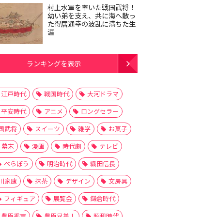
村上水軍を率いた戦国武将！
幼い弟を支え、共に海へ散っ
た得居通幸の波乱に満ちた生
涯
ランキングを表示
江戸時代
戦国時代
大河ドラマ
平安時代
アニメ
ロングセラー
国武将
スイーツ
雑学
お菓子
幕末
漫画
時代劇
テレビ
べらぼう
明治時代
織田信長
川家康
抹茶
デザイン
文房具
フィギュア
展覧会
鎌倉時代
豊臣秀吉
豊臣兄弟！
昭和時代