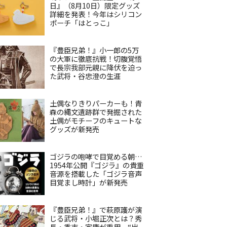
日』（8月10日）限定グッズ
詳細を発表！今年はシリコン
ポーチ「はとっこ」
『豊臣兄弟！』小一郎の5万
の大軍に徹底抗戦！切腹覚悟
で長宗我部元親に降伏を迫っ
た武将・谷忠澄の生涯
土偶なりきりパーカーも！青
森の縄文遺跡群で発掘された
土偶がモチーフのキュートな
グッズが新発売
ゴジラの咆哮で目覚める朝…
1954年公開『ゴジラ』の貴重
音源を搭載した「ゴジラ音声
目覚まし時計」が新発売
『豊臣兄弟！』で萩原護が演
じる武将・小堀正次とは？秀
長・秀吉・家康が重用、“出