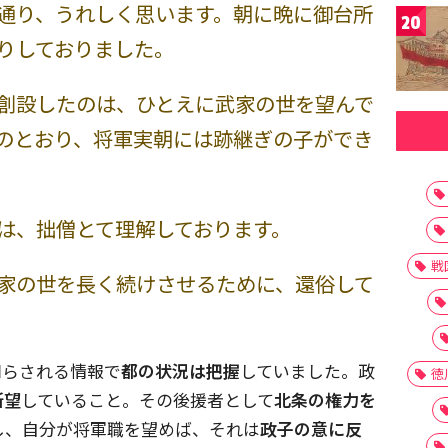
通り、うれしく思います。朝に晩に御台所
20
りしておりました。
創設したのは、ひとえに武家の世を望んで
のとおり、将軍実朝には跡継ぎの子ができ
は、拙僧とて理解しております。
戦
家の世を長く続けさせるために、還俗して
知らされる情報で
都の状況は把握
していました。政
徳
所望
していること。その後援者として
北条の権力を
し、自分が将軍職を望めば、それは
政子の意に反