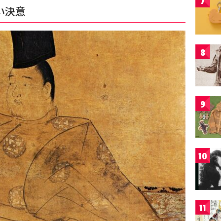
7
い決意
8
9
10
11