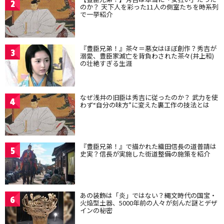
2
のか？ 天下人を彩った11人の側室たちを時系列
で一挙紹介
『豊臣兄弟！』茶々＝悪女はほぼ創作？秀吉が
3
溺愛、豊臣家滅亡を背負わされた茶々(井上和)
の壮絶すぎる生涯
なぜ浅井の旧臣は秀吉に従ったのか？ 武力を使
4
わず“自分の味方”に変えた裏工作の技法とは
『豊臣兄弟！』で描かれた織田信長の道普請は
5
史実？信長が実施した街道整備の施策を紹介
あの装飾は「炎」ではない？縄文時代の国宝・
6
火焔型土器、5000年前の人々が刻んだ謎とデザ
インの秘密