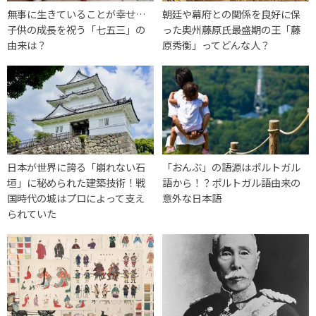
無事に生きていることが幸せ…
朝廷や幕府との関係を良好に保
子供の成長を祝う「七五三」の
った奥州藤原氏最盛期の王「藤
由来は？
原秀衡」ってどんな人？
日本が世界に誇る「崩れない石
「おんぶ」の語源はポルトガル
垣」に秘められた建築技術！戦
語から！？ポルトガル語由来の
国時代の城はプロによって支え
意外な日本語
られていた