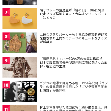
鳩サブレーの豊島屋が『鳩の日』（8月10日）
7
限定グッズ詳細を発表！今年はシリコンポーチ
「はとっこ」
土偶なりきりパーカーも！青森の縄文遺跡群で
8
発掘された土偶がモチーフのキュートなグッズ
が新発売
『豊臣兄弟！』小一郎の5万の大軍に徹底抗
9
戦！切腹覚悟で長宗我部元親に降伏を迫った武
将・谷忠澄の生涯
ゴジラの咆哮で目覚める朝…1954年公開『ゴジ
10
ラ』の貴重音源を搭載した「ゴジラ音声目覚ま
し時計」が新発売
村上水軍を率いた戦国武将！幼い弟を支え、共
11
に海へ散った得居通幸の波乱に満ちた生涯