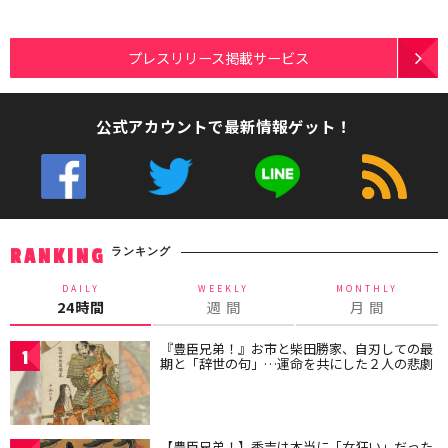
プレスリリース掲載サービス
公式アカウントで最新情報ゲット！
ランキング
RANKING
DAILY
WEEKLY
MONTHLY
24時間
週 間
月 間
『豊臣兄弟！』お市と柴田勝家、自刃しての最
1
期と「辞世の句」…運命を共にした２人の悲劇
【豊臣兄弟！】秀吉は本当に「女狂い」だった