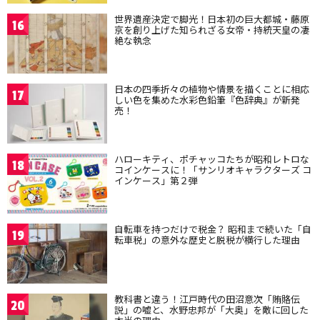
世界遺産決定で脚光！日本初の巨大都城・藤原
16
京を創り上げた知られざる女帝・持統天皇の凄
絶な執念
日本の四季折々の植物や情景を描くことに相応
17
しい色を集めた水彩色鉛筆『色辞典』が新発
売！
ハローキティ、ポチャッコたちが昭和レトロな
18
コインケースに！「サンリオキャラクターズ コ
インケース」第２弾
自転車を持つだけで税金？ 昭和まで続いた「自
19
転車税」の意外な歴史と脱税が横行した理由
教科書と違う！江戸時代の田沼意次「賄賂伝
20
説」の嘘と、水野忠邦が「大奥」を敵に回した