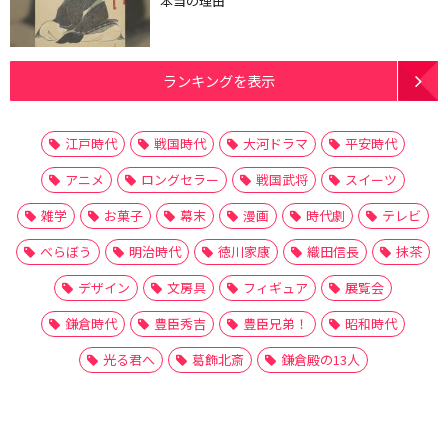
本当の理由
ランキングを表示
江戸時代
戦国時代
大河ドラマ
平安時代
アニメ
ロングセラー
戦国武将
スイーツ
雑学
お菓子
幕末
漫画
時代劇
テレビ
べらぼう
明治時代
徳川家康
織田信長
抹茶
デザイン
文房具
フィギュア
展覧会
鎌倉時代
豊臣秀吉
豊臣兄弟！
昭和時代
光る君へ
葛飾北斎
鎌倉殿の13人