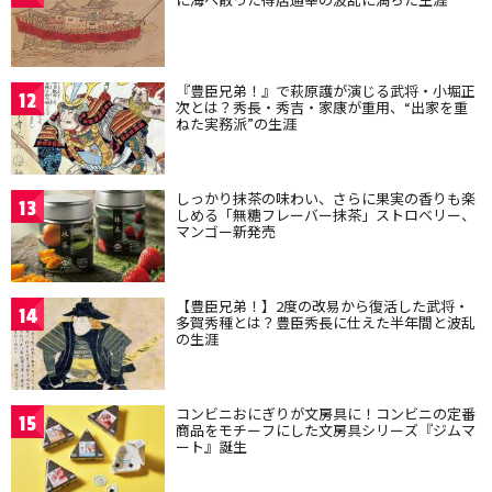
『豊臣兄弟！』で萩原護が演じる武将・小堀正
12
次とは？秀長・秀吉・家康が重用、“出家を重
ねた実務派”の生涯
しっかり抹茶の味わい、さらに果実の香りも楽
13
しめる「無糖フレーバー抹茶」ストロベリー、
マンゴー新発売
【豊臣兄弟！】2度の改易から復活した武将・
14
多賀秀種とは？豊臣秀長に仕えた半年間と波乱
の生涯
コンビニおにぎりが文房具に！コンビニの定番
15
商品をモチーフにした文房具シリーズ『ジムマ
ート』誕生