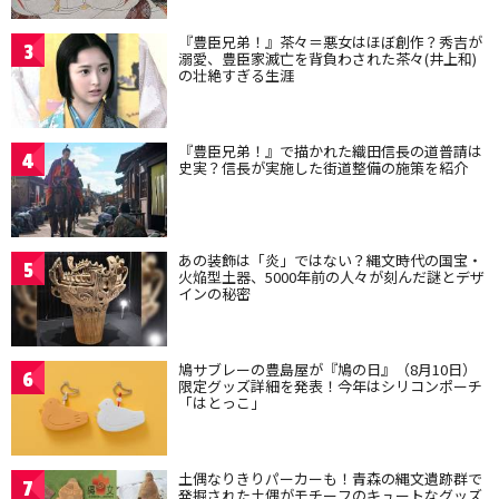
『豊臣兄弟！』茶々＝悪女はほぼ創作？秀吉が
3
溺愛、豊臣家滅亡を背負わされた茶々(井上和)
の壮絶すぎる生涯
『豊臣兄弟！』で描かれた織田信長の道普請は
4
史実？信長が実施した街道整備の施策を紹介
あの装飾は「炎」ではない？縄文時代の国宝・
5
火焔型土器、5000年前の人々が刻んだ謎とデザ
インの秘密
鳩サブレーの豊島屋が『鳩の日』（8月10日）
6
限定グッズ詳細を発表！今年はシリコンポーチ
「はとっこ」
土偶なりきりパーカーも！青森の縄文遺跡群で
7
発掘された土偶がモチーフのキュートなグッズ