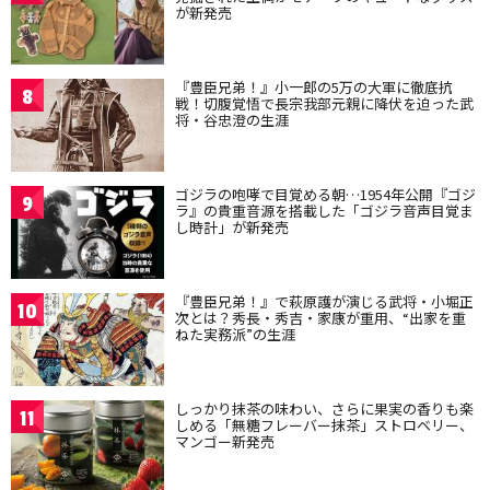
が新発売
『豊臣兄弟！』小一郎の5万の大軍に徹底抗
8
戦！切腹覚悟で長宗我部元親に降伏を迫った武
将・谷忠澄の生涯
ゴジラの咆哮で目覚める朝…1954年公開『ゴジ
9
ラ』の貴重音源を搭載した「ゴジラ音声目覚ま
し時計」が新発売
『豊臣兄弟！』で萩原護が演じる武将・小堀正
10
次とは？秀長・秀吉・家康が重用、“出家を重
ねた実務派”の生涯
しっかり抹茶の味わい、さらに果実の香りも楽
11
しめる「無糖フレーバー抹茶」ストロベリー、
マンゴー新発売