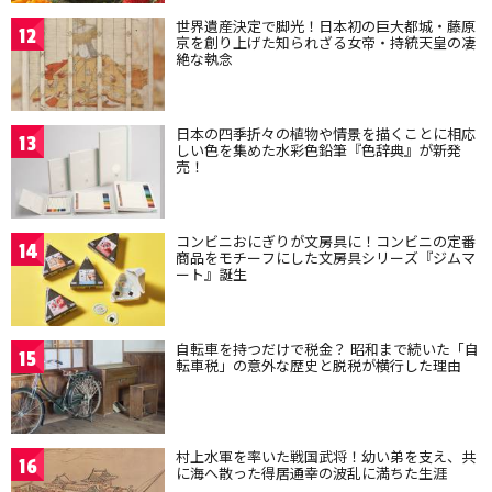
世界遺産決定で脚光！日本初の巨大都城・藤原
12
京を創り上げた知られざる女帝・持統天皇の凄
絶な執念
日本の四季折々の植物や情景を描くことに相応
13
しい色を集めた水彩色鉛筆『色辞典』が新発
売！
コンビニおにぎりが文房具に！コンビニの定番
14
商品をモチーフにした文房具シリーズ『ジムマ
ート』誕生
自転車を持つだけで税金？ 昭和まで続いた「自
15
転車税」の意外な歴史と脱税が横行した理由
村上水軍を率いた戦国武将！幼い弟を支え、共
16
に海へ散った得居通幸の波乱に満ちた生涯