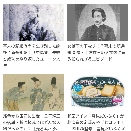
幕末の箱館戦争を生き残った謎
女は下の下なり！？幕末の新選
多き新選組隊士「中島登」失敗
組 副長・土方歳三の人物像に迫
と成功を繰り返したユニーク人
る知られざるエピソード
生
雑色から国司に出世！具平親王
和風アイス「雪見だいふく」が
の落胤・藤原頼成とはどんな人
北海道の定番みやげとコラボ！
物だったのか？【光る君へ 外
「ISHIYA監修 雪見だいふく×