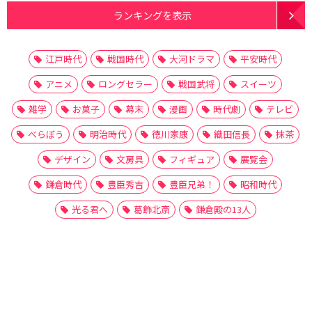
ランキングを表示
江戸時代
戦国時代
大河ドラマ
平安時代
アニメ
ロングセラー
戦国武将
スイーツ
雑学
お菓子
幕末
漫画
時代劇
テレビ
べらぼう
明治時代
徳川家康
織田信長
抹茶
デザイン
文房具
フィギュア
展覧会
鎌倉時代
豊臣秀吉
豊臣兄弟！
昭和時代
光る君へ
葛飾北斎
鎌倉殿の13人