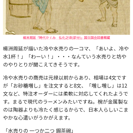
楊洲周延「時代かゞみ 弘化之頃(部分)」国立国会図書館蔵
楊洲周延が描いた冷や水売りの一コマ、「あいよ、冷や
水1杯！」「わーい！」・・・なんていう水売りと坊や
のやりとりが聞こえてきそうです。
冷や水売りの商売は元禄以前からあり、相場は4文です
が「お砂糖増し」を注文すると8文、「増し増し」は12
文など、特注オーダーには柔軟に対応してくれたようで
す。まるで現代のラーメンみたいですね。椀が金属製な
のは陶器よりも冷たく感じるからで、日本人らしいこま
やかな心遣いがうかがえます。
「水売りの 一つか二つ 錫茶碗」