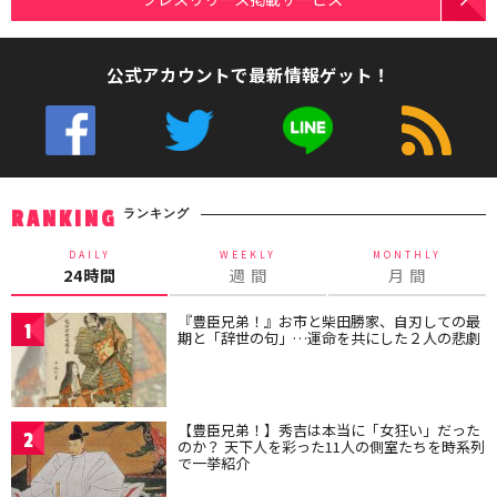
公式アカウントで最新情報ゲット！
ランキング
RANKING
DAILY
WEEKLY
MONTHLY
24時間
週 間
月 間
『豊臣兄弟！』お市と柴田勝家、自刃しての最
1
期と「辞世の句」…運命を共にした２人の悲劇
【豊臣兄弟！】秀吉は本当に「女狂い」だった
2
のか？ 天下人を彩った11人の側室たちを時系列
で一挙紹介