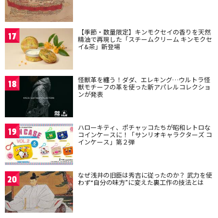
【季節・数量限定】キンモクセイの香りを天然
17
精油で再現した「スチームクリーム キンモクセ
イ&茶」新登場
怪獣革を纏う！ダダ、エレキング…ウルトラ怪
18
獣モチーフの革を使った新アパレルコレクショ
ンが発表
ハローキティ、ポチャッコたちが昭和レトロな
19
コインケースに！「サンリオキャラクターズ コ
インケース」第２弾
なぜ浅井の旧臣は秀吉に従ったのか？ 武力を使
20
わず“自分の味方”に変えた裏工作の技法とは