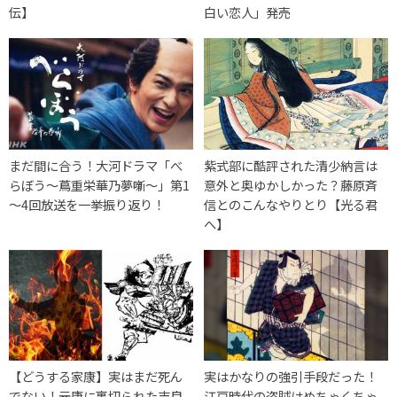
伝】
白い恋人」発売
まだ間に合う！大河ドラマ「べ
紫式部に酷評された清少納言は
らぼう～蔦重栄華乃夢噺～」第1
意外と奥ゆかしかった？藤原斉
～4回放送を一挙振り返り！
信とのこんなやりとり【光る君
へ】
【どうする家康】実はまだ死ん
実はかなりの強引手段だった！
でない！元康に裏切られた吉良
江戸時代の盗賊はめちゃくちゃ