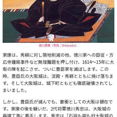
徳川家康（写真：Wikipedia）
家康は、秀頼に対し領地削減の他、徳川家への臣従・方
広寺鐘銘事件など無理難題を押し付け、1614～15年に大
坂の陣を起こさせ、ついに豊臣家を滅ぼします。この
時、豊臣氏の大阪城は、淀殿・秀頼とともに焼け落ちま
す。そして大阪城は、城下町ともども徹底破壊されてし
まいました。
しかし、豊臣氏が滅んでも、要衝としての大阪は健在で
す。家康の後を継いだ、2代将軍徳川秀忠は、大阪城の
再建工事に着手します。秀忠は「石垣も堀も旧大阪城の