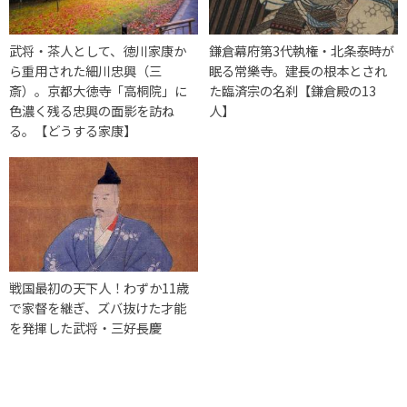
武将・茶人として、徳川家康か
鎌倉幕府第3代執権・北条泰時が
ら重用された細川忠興（三
眠る常樂寺。建長の根本とされ
斎）。京都大徳寺「高桐院」に
た臨済宗の名刹【鎌倉殿の13
色濃く残る忠興の面影を訪ね
人】
る。【どうする家康】
戦国最初の天下人！わずか11歳
で家督を継ぎ、ズバ抜けた才能
を発揮した武将・三好長慶