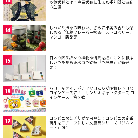
13
多賀秀種とは？豊臣秀長に仕えた半年間と波乱
の生涯
しっかり抹茶の味わい、さらに果実の香りも楽
14
しめる「無糖フレーバー抹茶」ストロベリー、
マンゴー新発売
日本の四季折々の植物や情景を描くことに相応
15
しい色を集めた水彩色鉛筆『色辞典』が新発
売！
ハローキティ、ポチャッコたちが昭和レトロな
16
コインケースに！「サンリオキャラクターズ コ
インケース」第２弾
コンビニおにぎりが文房具に！コンビニの定番
17
商品をモチーフにした文房具シリーズ『ジムマ
ート』誕生