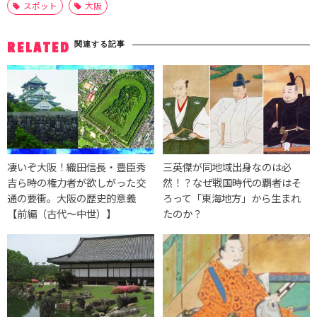
スポット
大阪
関連する記事
RELATED
凄いぞ大阪！織田信長・豊臣秀
三英傑が同地域出身なのは必
吉ら時の権力者が欲しがった交
然！？なぜ戦国時代の覇者はそ
通の要衝。大阪の歴史的意義
ろって「東海地方」から生まれ
【前編（古代～中世）】
たのか？