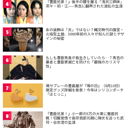
『豊臣兄弟！』後半の鍵を握る「浅井三姉妹」
4
茶々・初・江——秀吉に翻弄された波乱の生涯
あの装飾は「炎」ではない？縄文時代の国宝・
5
火焔型土器、5000年前の人々が刻んだ謎とデザ
インの秘密
もしも豊臣秀長が長生きしていたら…？秀吉の
6
暴走と豊臣家滅亡を防げた「最強のカリスマ
性」
鳩サブレーの豊島屋が『鳩の日』（8月10日）
7
限定グッズ詳細を発表！今年はシリコンポーチ
「はとっこ」
『豊臣兄弟！』小一郎の5万の大軍に徹底抗
8
戦！切腹覚悟で長宗我部元親に降伏を迫った武
将・谷忠澄の生涯