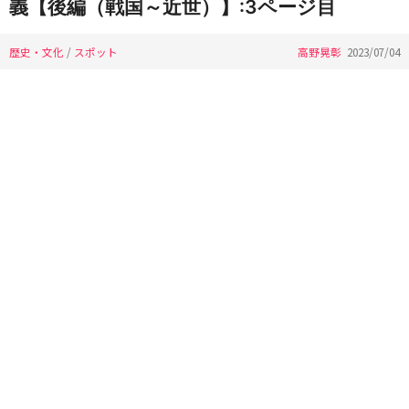
義【後編（戦国～近世）】:3ページ目
歴史・文化
/
スポット
高野晃彰
2023/07/04