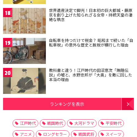
世界遺産決定で脚光！日本初の巨大都城・藤原
18
京を創り上げた知られざる女帝・持統天皇の凄
絶な執念
自転車を持つだけで税金？ 昭和まで続いた「自
19
転車税」の意外な歴史と脱税が横行した理由
教科書と違う！江戸時代の田沼意次「賄賂伝
20
説」の嘘と、水野忠邦が「大奥」を敵に回した
本当の理由
ランキングを表示
江戸時代
戦国時代
大河ドラマ
平安時代
アニメ
ロングセラー
戦国武将
スイーツ