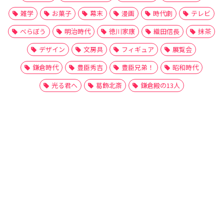
雑学
お菓子
幕末
漫画
時代劇
テレビ
べらぼう
明治時代
徳川家康
織田信長
抹茶
デザイン
文房具
フィギュア
展覧会
鎌倉時代
豊臣秀吉
豊臣兄弟！
昭和時代
光る君へ
葛飾北斎
鎌倉殿の13人