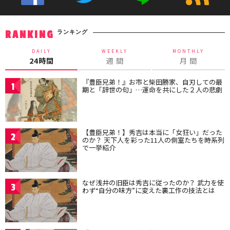
ランキング
RANKING
DAILY
WEEKLY
MONTHLY
24時間
週 間
月 間
『豊臣兄弟！』お市と柴田勝家、自刃しての最
1
期と「辞世の句」…運命を共にした２人の悲劇
【豊臣兄弟！】秀吉は本当に「女狂い」だった
2
のか？ 天下人を彩った11人の側室たちを時系列
で一挙紹介
なぜ浅井の旧臣は秀吉に従ったのか？ 武力を使
3
わず“自分の味方”に変えた裏工作の技法とは