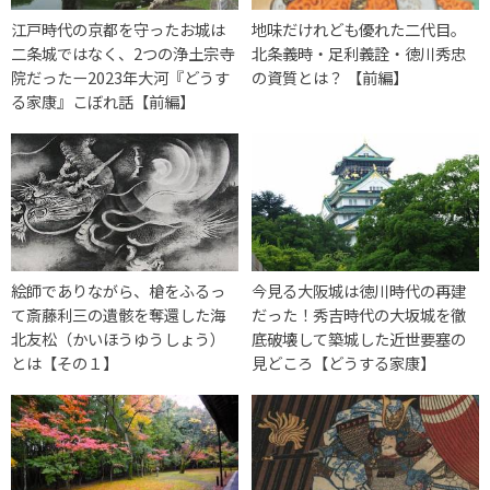
江戸時代の京都を守ったお城は
地味だけれども優れた二代目。
二条城ではなく、2つの浄土宗寺
北条義時・足利義詮・徳川秀忠
院だったー2023年大河『どうす
の資質とは？ 【前編】
る家康』こぼれ話【前編】
絵師でありながら、槍をふるっ
今見る大阪城は徳川時代の再建
て斎藤利三の遺骸を奪還した海
だった！秀吉時代の大坂城を徹
北友松（かいほうゆうしょう）
底破壊して築城した近世要塞の
とは【その１】
見どころ【どうする家康】