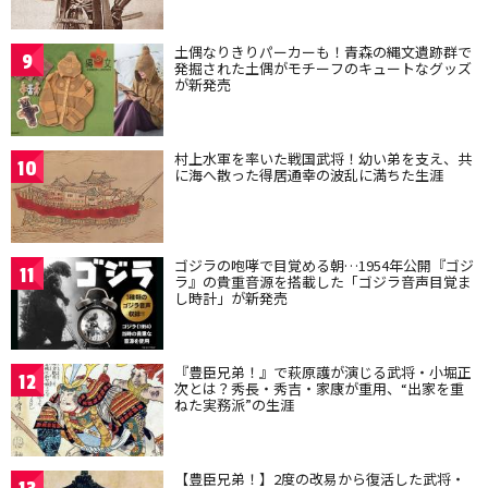
土偶なりきりパーカーも！青森の縄文遺跡群で
9
発掘された土偶がモチーフのキュートなグッズ
が新発売
村上水軍を率いた戦国武将！幼い弟を支え、共
10
に海へ散った得居通幸の波乱に満ちた生涯
ゴジラの咆哮で目覚める朝…1954年公開『ゴジ
11
ラ』の貴重音源を搭載した「ゴジラ音声目覚ま
し時計」が新発売
『豊臣兄弟！』で萩原護が演じる武将・小堀正
12
次とは？秀長・秀吉・家康が重用、“出家を重
ねた実務派”の生涯
【豊臣兄弟！】2度の改易から復活した武将・