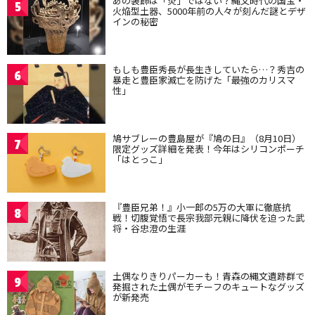
あの装飾は「炎」ではない？縄文時代の国宝・
5
火焔型土器、5000年前の人々が刻んだ謎とデザ
インの秘密
もしも豊臣秀長が長生きしていたら…？秀吉の
6
暴走と豊臣家滅亡を防げた「最強のカリスマ
性」
鳩サブレーの豊島屋が『鳩の日』（8月10日）
7
限定グッズ詳細を発表！今年はシリコンポーチ
「はとっこ」
『豊臣兄弟！』小一郎の5万の大軍に徹底抗
8
戦！切腹覚悟で長宗我部元親に降伏を迫った武
将・谷忠澄の生涯
土偶なりきりパーカーも！青森の縄文遺跡群で
9
発掘された土偶がモチーフのキュートなグッズ
が新発売