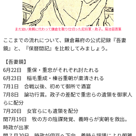
まだ幼い実朝に代わって鎌倉を取り仕切った尼将軍・政子。菊池容斎筆
ここまでの流れについて、鎌倉幕府の公式記録『吾妻
鏡』と、『保暦間記』を比較してみましょう。
【吾妻鏡】
6月22日 重保・重忠がそれぞれ討たれる
6月23日 稲毛重成・榛谷重朝が粛清される
7月1日 合戦以後、初めて御所で酒宴
7月8日 論功行賞。政子の差配で重忠らの遺領を御家人
らに配分
7月20日 女官らにも遺領を配分
閏7月19日 牧の方の陰謀発覚、義時らが実朝を救出。
時政が出家
閏７月20日 時政が伊豆へ下向。義時ら評議により朝雅