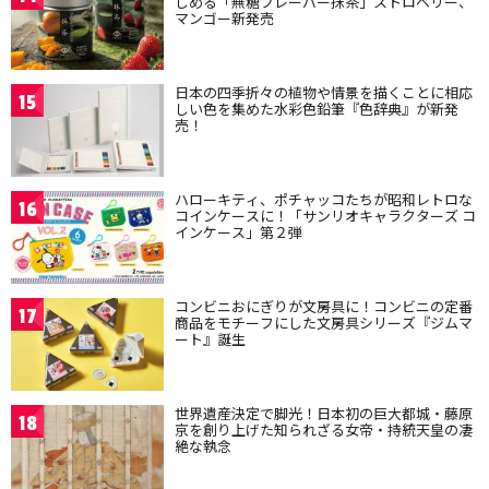
しめる「無糖フレーバー抹茶」ストロベリー、
マンゴー新発売
日本の四季折々の植物や情景を描くことに相応
15
しい色を集めた水彩色鉛筆『色辞典』が新発
売！
ハローキティ、ポチャッコたちが昭和レトロな
16
コインケースに！「サンリオキャラクターズ コ
インケース」第２弾
コンビニおにぎりが文房具に！コンビニの定番
17
商品をモチーフにした文房具シリーズ『ジムマ
ート』誕生
世界遺産決定で脚光！日本初の巨大都城・藤原
18
京を創り上げた知られざる女帝・持統天皇の凄
絶な執念