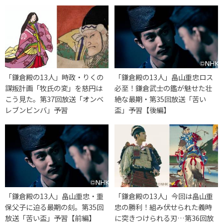
「鎌倉殿の13人」時政・りくの
「鎌倉殿の13人」畠山重忠ロス
謀叛計画「牧氏の変」を慈円は
必至！鎌倉武士の鑑が魅せた壮
こう見た。第37回放送「オンベ
絶な最期・第35回放送「苦い
レブンビンバ」予習
盃」予習【後編】
「鎌倉殿の13人」畠山重忠・重
「鎌倉殿の13人」今回は畠山重
保父子に迫る最期の刻。第35回
忠の勝利！組み伏せられた義時
放送「苦い盃」予習【前編】
に突きつけられる刃…第36回放