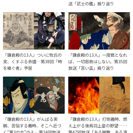
送「武士の鑑」振り返り
「鎌倉殿の13人」ついに牧氏の
「鎌倉殿の13人」一度戦となれ
変、くすぶる余燼…第38回「時
ば、一切容赦はしない。第35回
を継ぐ者」予習
放送「苦い盃」振り返り
「鎌倉殿の13人」がんばる実
「鎌倉殿の13人」打倒義時、燃
朝、苦悩する義時、そこへ近づ
え上がる後鳥羽上皇の野望……
く“第3の女”のえ…第34回放送
第47回放送「ある朝敵、ある演