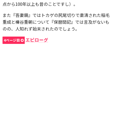
点から100年以上も昔のことですし）。
また『吾妻鏡』ではトカゲの尻尾切りで粛清された稲毛
重成と榛谷重朝について『保暦間記』では言及がないも
のの、人知れず始末されたのでしょう。
エピローグ
4ページ目