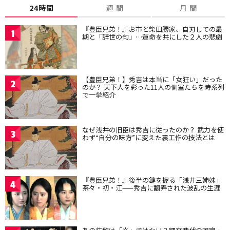
24時間
週 間
月 間
『豊臣兄弟！』お市と柴田勝家、自刃しての最
1
期と「辞世の句」…運命を共にした２人の悲劇
【豊臣兄弟！】秀吉は本当に「女狂い」だった
2
のか？ 天下人を彩った11人の側室たちを時系列
で一挙紹介
なぜ浅井の旧臣は秀吉に従ったのか？ 武力を使
3
わず“自分の味方”に変えた裏工作の技法とは
『豊臣兄弟！』後半の鍵を握る「浅井三姉妹」
4
茶々・初・江——秀吉に翻弄された波乱の生涯