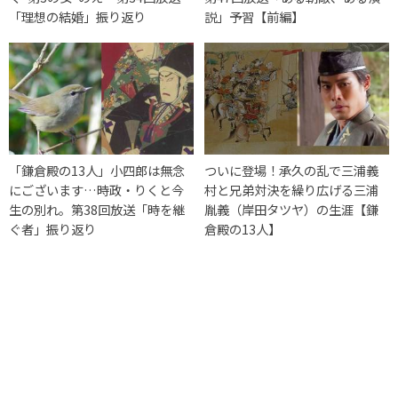
「理想の結婚」振り返り
説」予習【前編】
「鎌倉殿の13人」小四郎は無念
ついに登場！承久の乱で三浦義
にございます…時政・りくと今
村と兄弟対決を繰り広げる三浦
生の別れ。第38回放送「時を継
胤義（岸田タツヤ）の生涯【鎌
ぐ者」振り返り
倉殿の13人】