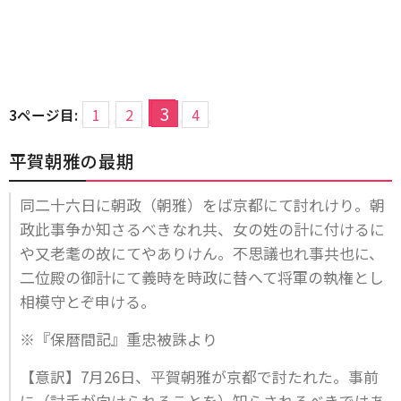
3
3ページ目:
1
2
4
平賀朝雅の最期
同二十六日に朝政（朝雅）をば京都にて討れけり。朝
政此事争か知さるべきなれ共、女の姓の計に付けるに
や又老耄の故にてやありけん。不思議也れ事共也に、
二位殿の御計にて義時を時政に替へて将軍の執権とし
相模守とぞ申ける。
※『保暦間記』重忠被誅より
【意訳】7月26日、平賀朝雅が京都で討たれた。事前
に（討手が向けられることを）知らされるべきではあ