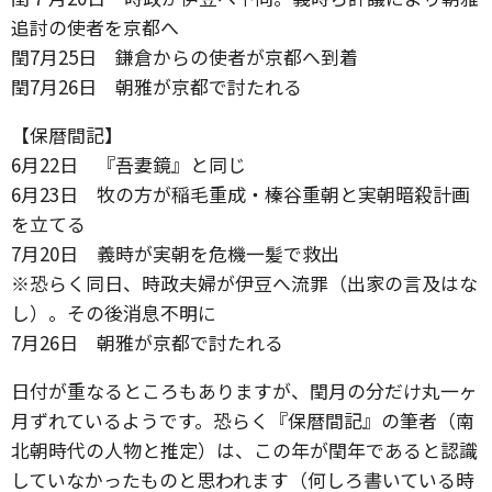
追討の使者を京都へ
閏7月25日 鎌倉からの使者が京都へ到着
閏7月26日 朝雅が京都で討たれる
【保暦間記】
6月22日 『吾妻鏡』と同じ
6月23日 牧の方が稲毛重成・榛谷重朝と実朝暗殺計画
を立てる
7月20日 義時が実朝を危機一髪で救出
※恐らく同日、時政夫婦が伊豆へ流罪（出家の言及はな
し）。その後消息不明に
7月26日 朝雅が京都で討たれる
日付が重なるところもありますが、閏月の分だけ丸一ヶ
月ずれているようです。恐らく『保暦間記』の筆者（南
北朝時代の人物と推定）は、この年が閏年であると認識
していなかったものと思われます（何しろ書いている時