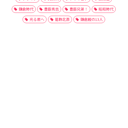
鎌倉時代
豊臣秀吉
豊臣兄弟！
昭和時代
光る君へ
葛飾北斎
鎌倉殿の13人