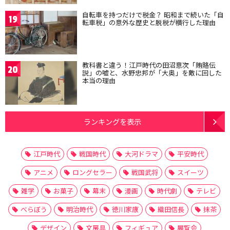
自転車を持つだけで税金？ 昭和まで続いた「自
19
転車税」の意外な歴史と脱税が横行した理由
教科書と違う！江戸時代の田沼意次「賄賂伝
20
説」の嘘と、水野忠邦が「大奥」を敵に回した
本当の理由
ランキングを表示
江戸時代
戦国時代
大河ドラマ
平安時代
アニメ
ロングセラー
戦国武将
スイーツ
雑学
お菓子
幕末
漫画
時代劇
テレビ
べらぼう
明治時代
徳川家康
織田信長
抹茶
デザイン
文房具
フィギュア
展覧会