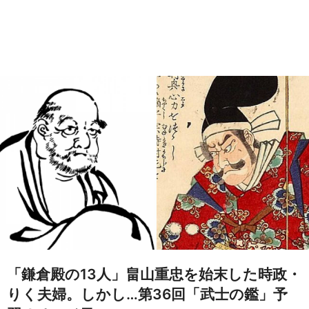
「鎌倉殿の13人」畠山重忠を始末した時政・
りく夫婦。しかし…第36回「武士の鑑」予