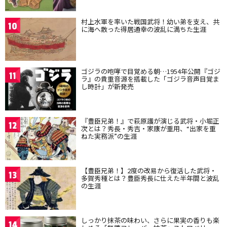
村上水軍を率いた戦国武将！幼い弟を支え、共
10
に海へ散った得居通幸の波乱に満ちた生涯
ゴジラの咆哮で目覚める朝…1954年公開『ゴジ
11
ラ』の貴重音源を搭載した「ゴジラ音声目覚ま
し時計」が新発売
『豊臣兄弟！』で萩原護が演じる武将・小堀正
12
次とは？秀長・秀吉・家康が重用、“出家を重
ねた実務派”の生涯
【豊臣兄弟！】2度の改易から復活した武将・
13
多賀秀種とは？豊臣秀長に仕えた半年間と波乱
の生涯
しっかり抹茶の味わい、さらに果実の香りも楽
14