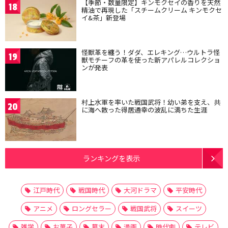
【季節・数量限定】キンモクセイの香りを天然
18
精油で再現した「スチームクリーム キンモクセ
イ&茶」新登場
怪獣革を纏う！ダダ、エレキング…ウルトラ怪
19
獣モチーフの革を使った新アパレルコレクショ
ンが発表
村上水軍を率いた戦国武将！幼い弟を支え、共
20
に海へ散った得居通幸の波乱に満ちた生涯
ランキングを表示
江戸時代
戦国時代
大河ドラマ
平安時代
アニメ
ロングセラー
戦国武将
スイーツ
雑学
お菓子
幕末
漫画
時代劇
テレビ