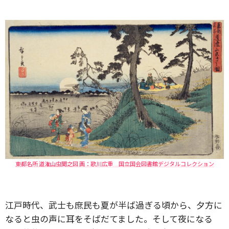
東都名所 道潅山虫聞之図 画：歌川広重 国立国会図書館デジタルコレクション
江戸時代、武士も庶民も夏が半ば過ぎる頃から、夕方に
なると虫の声に耳をそばだてました。そして夜になる