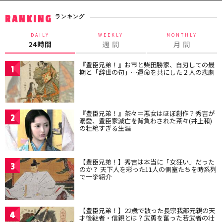
ランキング
RANKING
DAILY
WEEKLY
MONTHLY
24時間
週 間
月 間
『豊臣兄弟！』お市と柴田勝家、自刃しての最
1
期と「辞世の句」…運命を共にした２人の悲劇
『豊臣兄弟！』茶々＝悪女はほぼ創作？秀吉が
2
溺愛、豊臣家滅亡を背負わされた茶々(井上和)
の壮絶すぎる生涯
【豊臣兄弟！】秀吉は本当に「女狂い」だった
3
のか？ 天下人を彩った11人の側室たちを時系列
で一挙紹介
【豊臣兄弟！】22歳で散った長宗我部元親の天
4
才後継者・信親とは？武勇を奮った若武者の壮