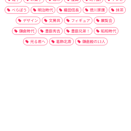
べらぼう
明治時代
織田信長
徳川家康
抹茶
デザイン
文房具
フィギュア
展覧会
鎌倉時代
豊臣秀吉
豊臣兄弟！
昭和時代
光る君へ
葛飾北斎
鎌倉殿の13人