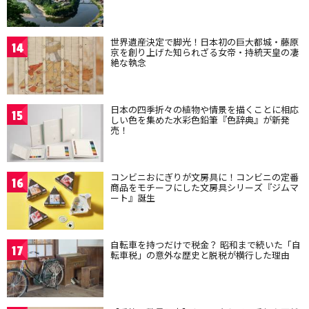
世界遺産決定で脚光！日本初の巨大都城・藤原
14
京を創り上げた知られざる女帝・持統天皇の凄
絶な執念
日本の四季折々の植物や情景を描くことに相応
15
しい色を集めた水彩色鉛筆『色辞典』が新発
売！
コンビニおにぎりが文房具に！コンビニの定番
16
商品をモチーフにした文房具シリーズ『ジムマ
ート』誕生
自転車を持つだけで税金？ 昭和まで続いた「自
17
転車税」の意外な歴史と脱税が横行した理由