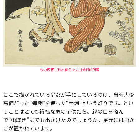
夜の萩 画：鈴木春信 シカゴ美術館所蔵
ここで描かれている少女が手にしているのは、当時大変
高価だった“蝋燭”を使った
“手燭”という
灯りです。とい
うことはとても裕福な家の子供たち。親の目を盗ん
で“虫聴き”にでも出かけたのでしょうか。足元には虫か
ごが置かれています。