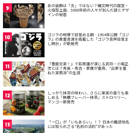
あの装飾は「炎」ではない？縄文時代の国宝・
9
火焔型土器、5000年前の人々が刻んだ謎とデザ
インの秘密
ゴジラの咆哮で目覚める朝…1954年公開『ゴジ
10
ラ』の貴重音源を搭載した「ゴジラ音声目覚ま
し時計」が新発売
『豊臣兄弟！』で萩原護が演じる武将・小堀正
11
次とは？秀長・秀吉・家康が重用、“出家を重
ねた実務派”の生涯
しっかり抹茶の味わい、さらに果実の香りも楽
12
しめる「無糖フレーバー抹茶」ストロベリー、
マンゴー新発売
「一口」が「いもあらい」！？ 日本の難読地名
13
には知られざる“名前の法則”があった