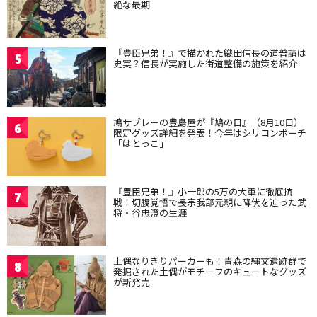
絶な最期
『豊臣兄弟！』で描かれた織田信長の道普請は
5
史実？信長が実施した街道整備の施策を紹介
鳩サブレーの豊島屋が『鳩の日』（8月10日）
6
限定グッズ詳細を発表！今年はシリコンポーチ
「はとっこ」
『豊臣兄弟！』小一郎の5万の大軍に徹底抗
7
戦！切腹覚悟で長宗我部元親に降伏を迫った武
将・谷忠澄の生涯
土偶なりきりパーカーも！青森の縄文遺跡群で
8
発掘された土偶がモチーフのキュートなグッズ
が新発売