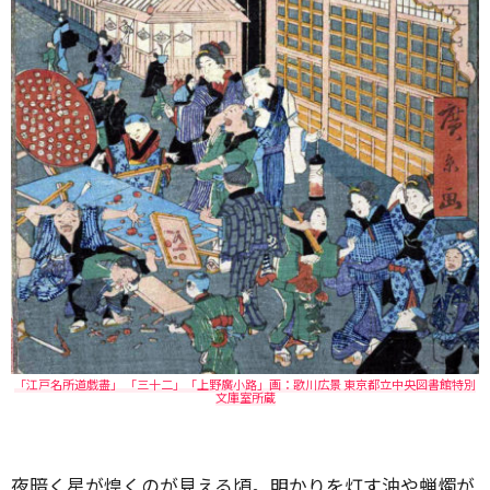
「江戸名所道戯盡」 「三十二」「上野廣小路」画：歌川広景 東京都立中央図書館特別
文庫室所蔵
夜暗く星が煌くのが見える頃。明かりを灯す油や蝋燭が