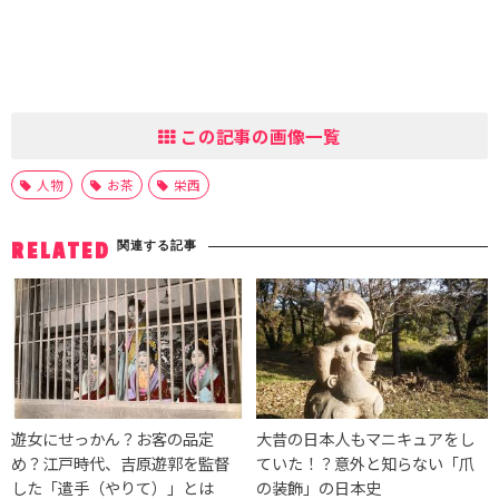
この記事の画像一覧
人物
お茶
栄西
関連する記事
RELATED
遊女にせっかん？お客の品定
大昔の日本人もマニキュアをし
め？江戸時代、吉原遊郭を監督
ていた！？意外と知らない「爪
した「遣手（やりて）」とは
の装飾」の日本史