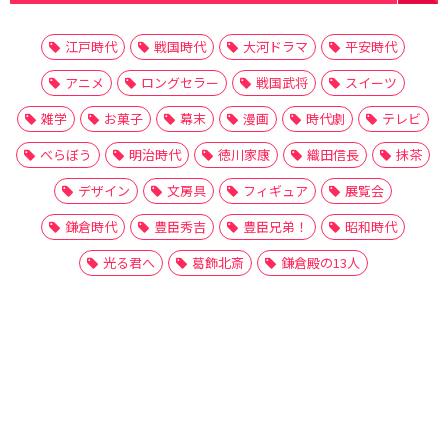
江戸時代
戦国時代
大河ドラマ
平安時代
アニメ
ロングセラー
戦国武将
スイーツ
雑学
お菓子
幕末
漫画
時代劇
テレビ
べらぼう
明治時代
徳川家康
織田信長
抹茶
デザイン
文房具
フィギュア
展覧会
鎌倉時代
豊臣秀吉
豊臣兄弟！
昭和時代
光る君へ
葛飾北斎
鎌倉殿の13人