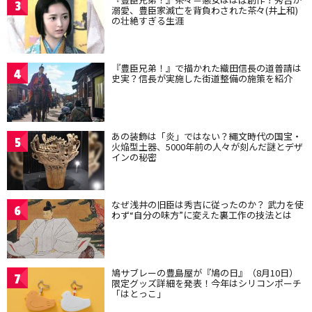
3
溺愛、豊臣家滅亡を背負わされた茶々(井上和)
の壮絶すぎる生涯
『豊臣兄弟！』で描かれた織田信長の道普請は
4
史実？信長が実施した街道整備の施策を紹介
あの装飾は「炎」ではない？縄文時代の国宝・
5
火焔型土器、5000年前の人々が刻んだ謎とデザ
インの秘密
なぜ浅井の旧臣は秀吉に従ったのか？ 武力を使
6
わず“自分の味方”に変えた裏工作の技法とは
鳩サブレーの豊島屋が『鳩の日』（8月10日）
7
限定グッズ詳細を発表！今年はシリコンポーチ
「はとっこ」