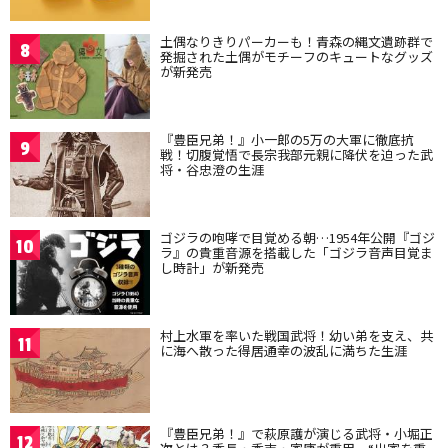
土偶なりきりパーカーも！青森の縄文遺跡群で
8
発掘された土偶がモチーフのキュートなグッズ
が新発売
『豊臣兄弟！』小一郎の5万の大軍に徹底抗
9
戦！切腹覚悟で長宗我部元親に降伏を迫った武
将・谷忠澄の生涯
ゴジラの咆哮で目覚める朝…1954年公開『ゴジ
10
ラ』の貴重音源を搭載した「ゴジラ音声目覚ま
し時計」が新発売
村上水軍を率いた戦国武将！幼い弟を支え、共
11
に海へ散った得居通幸の波乱に満ちた生涯
『豊臣兄弟！』で萩原護が演じる武将・小堀正
12