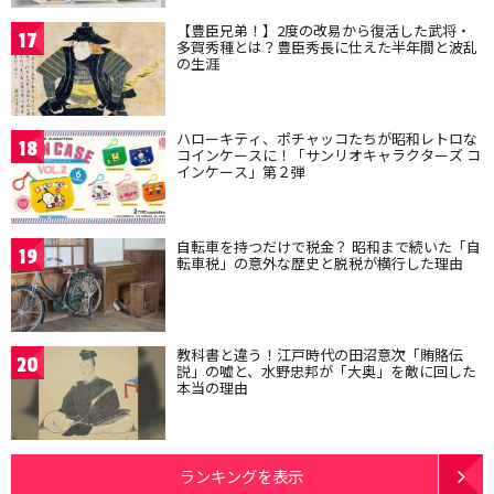
【豊臣兄弟！】2度の改易から復活した武将・
17
多賀秀種とは？豊臣秀長に仕えた半年間と波乱
の生涯
ハローキティ、ポチャッコたちが昭和レトロな
18
コインケースに！「サンリオキャラクターズ コ
インケース」第２弾
自転車を持つだけで税金？ 昭和まで続いた「自
19
転車税」の意外な歴史と脱税が横行した理由
教科書と違う！江戸時代の田沼意次「賄賂伝
20
説」の嘘と、水野忠邦が「大奥」を敵に回した
本当の理由
ランキングを表示