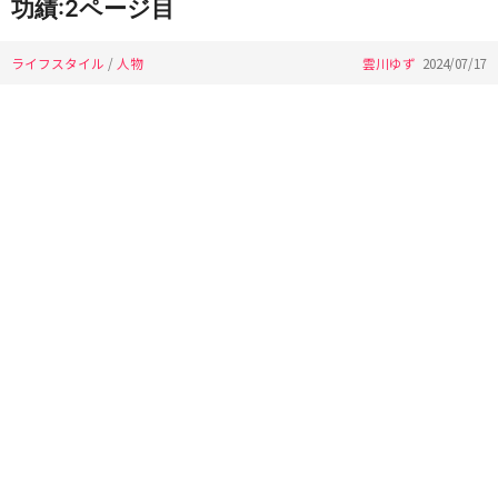
功績:2ページ目
ライフスタイル
/
人物
雲川ゆず
2024/07/17