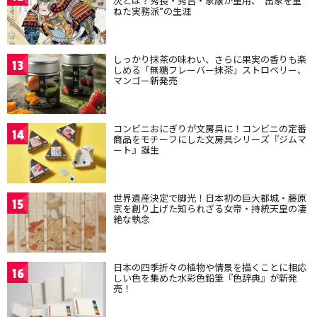
次とは？秀長・秀吉・家康が重用、“出家を重
ねた実務派”の生涯
しっかり抹茶の味わい、さらに果実の香りも楽
13
しめる「無糖フレーバー抹茶」ストロベリー、
マンゴー新発売
コンビニおにぎりが文房具に！コンビニの定番
14
商品をモチーフにした文房具シリーズ『ジムマ
ート』誕生
世界遺産決定で脚光！日本初の巨大都城・藤原
15
京を創り上げた知られざる女帝・持統天皇の凄
絶な執念
日本の四季折々の植物や情景を描くことに相応
16
しい色を集めた水彩色鉛筆『色辞典』が新発
売！