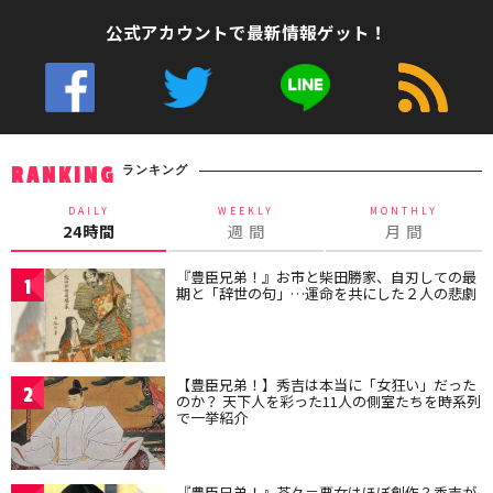
公式アカウントで最新情報ゲット！
ランキング
RANKING
DAILY
WEEKLY
MONTHLY
24時間
週 間
月 間
『豊臣兄弟！』お市と柴田勝家、自刃しての最
1
期と「辞世の句」…運命を共にした２人の悲劇
【豊臣兄弟！】秀吉は本当に「女狂い」だった
2
のか？ 天下人を彩った11人の側室たちを時系列
で一挙紹介
『豊臣兄弟！』茶々＝悪女はほぼ創作？秀吉が