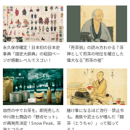
永久保存確定！日本初の日本史
「売茶翁」の読み方わかる？茶
事典「国史大辞典」の絵図ペー
神として煎茶の地位を確立した
ジが感動レベルでスゴい！
偉大なる”煎茶の祖”
自然の中でお茶を。即完売した
賭け事になるほど流行…禁止令
中川政七商店の「野点セット」
も。貴族や武士らが嗜んだ「闘
が再発売決定！Snow Peak、茶
茶（とうちゃ）」って知って
論とコラボ
る？