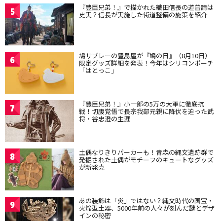
『豊臣兄弟！』で描かれた織田信長の道普請は
5
史実？信長が実施した街道整備の施策を紹介
鳩サブレーの豊島屋が『鳩の日』（8月10日）
6
限定グッズ詳細を発表！今年はシリコンポーチ
「はとっこ」
『豊臣兄弟！』小一郎の5万の大軍に徹底抗
7
戦！切腹覚悟で長宗我部元親に降伏を迫った武
将・谷忠澄の生涯
土偶なりきりパーカーも！青森の縄文遺跡群で
8
発掘された土偶がモチーフのキュートなグッズ
が新発売
あの装飾は「炎」ではない？縄文時代の国宝・
9
火焔型土器、5000年前の人々が刻んだ謎とデザ
インの秘密