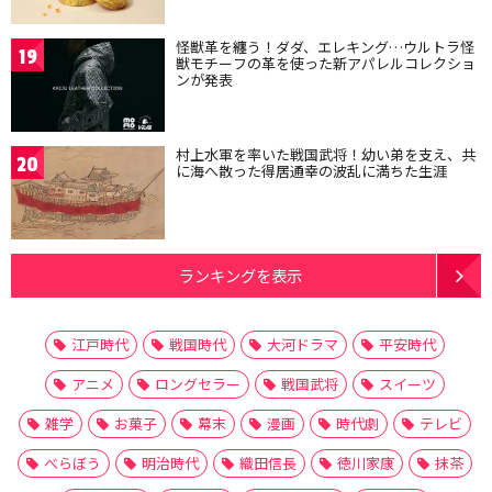
怪獣革を纏う！ダダ、エレキング…ウルトラ怪
19
獣モチーフの革を使った新アパレルコレクショ
ンが発表
村上水軍を率いた戦国武将！幼い弟を支え、共
20
に海へ散った得居通幸の波乱に満ちた生涯
ランキングを表示
江戸時代
戦国時代
大河ドラマ
平安時代
アニメ
ロングセラー
戦国武将
スイーツ
雑学
お菓子
幕末
漫画
時代劇
テレビ
べらぼう
明治時代
織田信長
徳川家康
抹茶