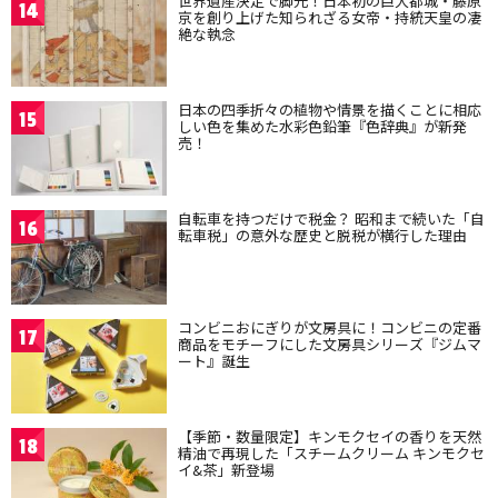
世界遺産決定で脚光！日本初の巨大都城・藤原
14
京を創り上げた知られざる女帝・持統天皇の凄
絶な執念
日本の四季折々の植物や情景を描くことに相応
15
しい色を集めた水彩色鉛筆『色辞典』が新発
売！
自転車を持つだけで税金？ 昭和まで続いた「自
16
転車税」の意外な歴史と脱税が横行した理由
コンビニおにぎりが文房具に！コンビニの定番
17
商品をモチーフにした文房具シリーズ『ジムマ
ート』誕生
【季節・数量限定】キンモクセイの香りを天然
18
精油で再現した「スチームクリーム キンモクセ
イ&茶」新登場