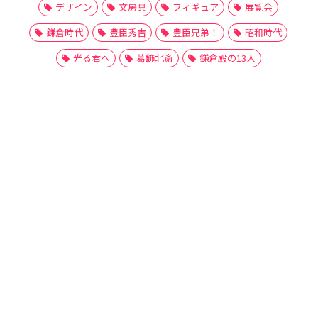
デザイン
文房具
フィギュア
展覧会
鎌倉時代
豊臣秀吉
豊臣兄弟！
昭和時代
光る君へ
葛飾北斎
鎌倉殿の13人