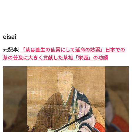
eisai
元記事:
「茶は養生の仙薬にして延命の妙薬」日本での
茶の普及に大きく貢献した茶祖「栄西」の功績