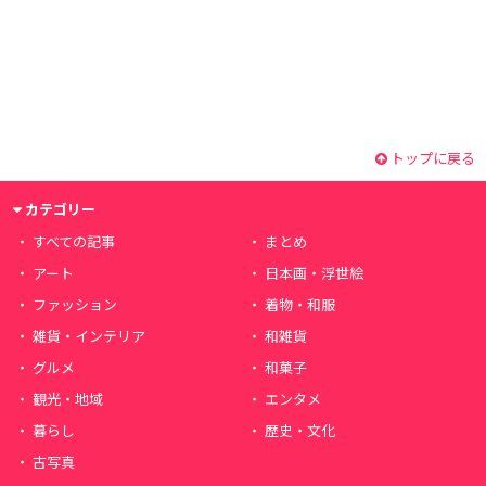
トップに戻る
カテゴリー
すべての記事
まとめ
アート
日本画・浮世絵
ファッション
着物・和服
雑貨・インテリア
和雑貨
グルメ
和菓子
観光・地域
エンタメ
暮らし
歴史・文化
古写真