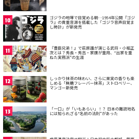
ゴジラの咆哮で目覚める朝…1954年公開『ゴジ
10
ラ』の貴重音源を搭載した「ゴジラ音声目覚ま
し時計」が新発売
『豊臣兄弟！』で萩原護が演じる武将・小堀正
11
次とは？秀長・秀吉・家康が重用、“出家を重
ねた実務派”の生涯
しっかり抹茶の味わい、さらに果実の香りも楽
12
しめる「無糖フレーバー抹茶」ストロベリー、
マンゴー新発売
「一口」が「いもあらい」！？ 日本の難読地名
13
には知られざる“名前の法則”があった