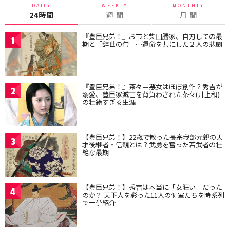
DAILY
WEEKLY
MONTHLY
24時間
週 間
月 間
『豊臣兄弟！』お市と柴田勝家、自刃しての最
1
期と「辞世の句」…運命を共にした２人の悲劇
『豊臣兄弟！』茶々＝悪女はほぼ創作？秀吉が
2
溺愛、豊臣家滅亡を背負わされた茶々(井上和)
の壮絶すぎる生涯
【豊臣兄弟！】22歳で散った長宗我部元親の天
3
才後継者・信親とは？武勇を奮った若武者の壮
絶な最期
【豊臣兄弟！】秀吉は本当に「女狂い」だった
4
のか？ 天下人を彩った11人の側室たちを時系列
で一挙紹介