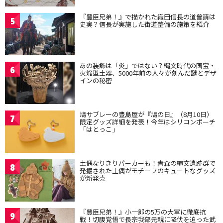
『豊臣兄弟！』で描かれた織田信長の道普請は
5
史実？信長が実施した街道整備の施策を紹介
あの装飾は「炎」ではない？縄文時代の国宝・
6
火焔型土器、5000年前の人々が刻んだ謎とデザ
インの秘密
鳩サブレーの豊島屋が『鳩の日』（8月10日）
7
限定グッズ詳細を発表！今年はシリコンポーチ
「はとっこ」
土偶なりきりパーカーも！青森の縄文遺跡群で
8
発掘された土偶がモチーフのキュートなグッズ
が新発売
『豊臣兄弟！』小一郎の5万の大軍に徹底抗
9
戦！切腹覚悟で長宗我部元親に降伏を迫った武