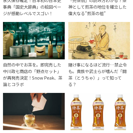
永久保存確定！日本初の日本史
「売茶翁」の読み方わかる？茶
事典「国史大辞典」の絵図ペー
神として煎茶の地位を確立した
ジが感動レベルでスゴい！
偉大なる”煎茶の祖”
自然の中でお茶を。即完売した
賭け事になるほど流行…禁止令
中川政七商店の「野点セット」
も。貴族や武士らが嗜んだ「闘
が再発売決定！Snow Peak、茶
茶（とうちゃ）」って知って
論とコラボ
る？