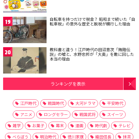
自転車を持つだけで税金？ 昭和まで続いた「自
19
転車税」の意外な歴史と脱税が横行した理由
教科書と違う！江戸時代の田沼意次「賄賂伝
20
説」の嘘と、水野忠邦が「大奥」を敵に回した
本当の理由
ランキングを表示
江戸時代
戦国時代
大河ドラマ
平安時代
アニメ
ロングセラー
戦国武将
スイーツ
雑学
お菓子
幕末
漫画
時代劇
テレビ
べらぼう
明治時代
徳川家康
織田信長
抹茶