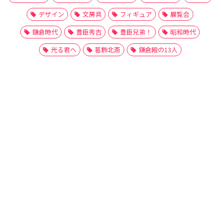
デザイン
文房具
フィギュア
展覧会
鎌倉時代
豊臣秀吉
豊臣兄弟！
昭和時代
光る君へ
葛飾北斎
鎌倉殿の13人