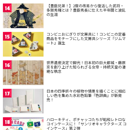
【豊臣兄弟！】2度の改易から復活した武将・
14
多賀秀種とは？豊臣秀長に仕えた半年間と波乱
の生涯
コンビニおにぎりが文房具に！コンビニの定番
15
商品をモチーフにした文房具シリーズ『ジムマ
ート』誕生
世界遺産決定で脚光！日本初の巨大都城・藤原
16
京を創り上げた知られざる女帝・持統天皇の凄
絶な執念
日本の四季折々の植物や情景を描くことに相応
17
しい色を集めた水彩色鉛筆『色辞典』が新発
売！
ハローキティ、ポチャッコたちが昭和レトロな
18
コインケースに！「サンリオキャラクターズ コ
インケース」第２弾