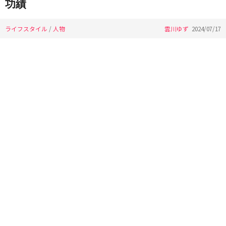
功績
ライフスタイル
/
人物
雲川ゆず
2024/07/17