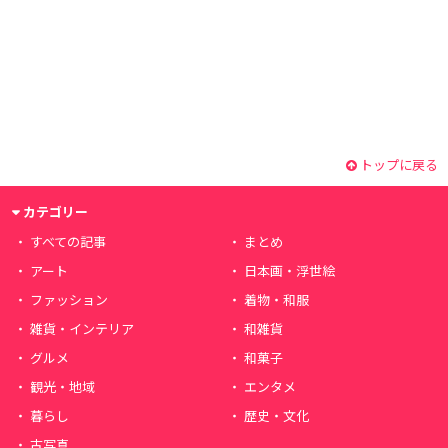
トップに戻る
カテゴリー
すべての記事
まとめ
アート
日本画・浮世絵
ファッション
着物・和服
雑貨・インテリア
和雑貨
グルメ
和菓子
観光・地域
エンタメ
暮らし
歴史・文化
古写真