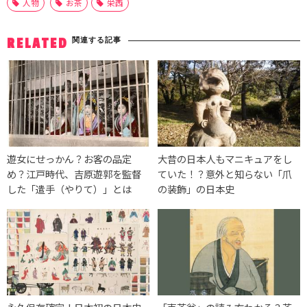
人物
お茶
栄西
関連する記事
RELATED
遊女にせっかん？お客の品定
大昔の日本人もマニキュアをし
め？江戸時代、吉原遊郭を監督
ていた！？意外と知らない「爪
した「遣手（やりて）」とは
の装飾」の日本史