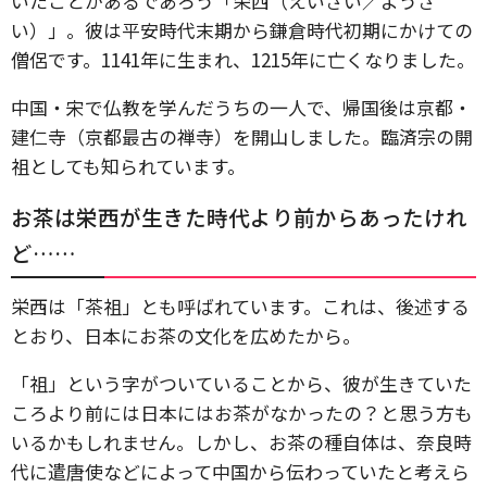
いたことがあるであろう「栄西（えいさい／ようさ
い）」。彼は平安時代末期から鎌倉時代初期にかけての
僧侶です。1141年に生まれ、1215年に亡くなりました。
中国・宋で仏教を学んだうちの一人で、帰国後は京都・
建仁寺（京都最古の禅寺）を開山しました。臨済宗の開
祖としても知られています。
お茶は栄西が生きた時代より前からあったけれ
ど……
栄西は「茶祖」とも呼ばれています。これは、後述する
とおり、日本にお茶の文化を広めたから。
「祖」という字がついていることから、彼が生きていた
ころより前には日本にはお茶がなかったの？と思う方も
いるかもしれません。しかし、お茶の種自体は、奈良時
代に遣唐使などによって中国から伝わっていたと考えら