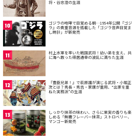
将・谷忠澄の生涯
ゴジラの咆哮で目覚める朝…1954年公開『ゴジ
10
ラ』の貴重音源を搭載した「ゴジラ音声目覚ま
し時計」が新発売
村上水軍を率いた戦国武将！幼い弟を支え、共
11
に海へ散った得居通幸の波乱に満ちた生涯
『豊臣兄弟！』で萩原護が演じる武将・小堀正
12
次とは？秀長・秀吉・家康が重用、“出家を重
ねた実務派”の生涯
しっかり抹茶の味わい、さらに果実の香りも楽
13
しめる「無糖フレーバー抹茶」ストロベリー、
マンゴー新発売