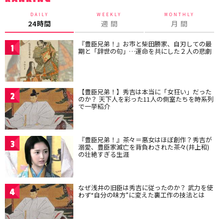
DAILY
WEEKLY
MONTHLY
24時間
週 間
月 間
『豊臣兄弟！』お市と柴田勝家、自刃しての最
1
期と「辞世の句」…運命を共にした２人の悲劇
【豊臣兄弟！】秀吉は本当に「女狂い」だった
2
のか？ 天下人を彩った11人の側室たちを時系列
で一挙紹介
『豊臣兄弟！』茶々＝悪女はほぼ創作？秀吉が
3
溺愛、豊臣家滅亡を背負わされた茶々(井上和)
の壮絶すぎる生涯
なぜ浅井の旧臣は秀吉に従ったのか？ 武力を使
4
わず“自分の味方”に変えた裏工作の技法とは