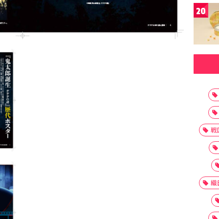
20
戦
織