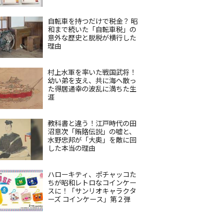
自転車を持つだけで税金？ 昭
和まで続いた「自転車税」の
意外な歴史と脱税が横行した
理由
村上水軍を率いた戦国武将！
幼い弟を支え、共に海へ散っ
た得居通幸の波乱に満ちた生
涯
教科書と違う！江戸時代の田
沼意次「賄賂伝説」の嘘と、
水野忠邦が「大奥」を敵に回
した本当の理由
ハローキティ、ポチャッコた
ちが昭和レトロなコインケー
スに！「サンリオキャラクタ
ーズ コインケース」第２弾