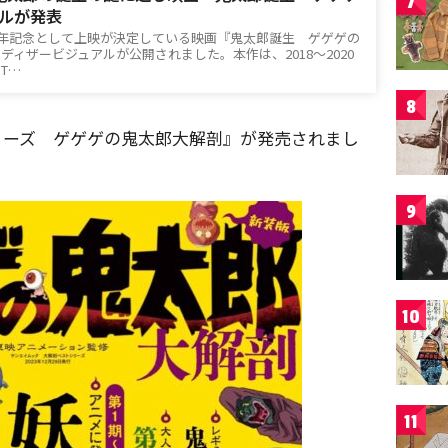
7
ルが発表
周年記念として上映が決定している映画『鬼太郎誕生 ゲゲゲの
ディザービジュアルが公開されました。本作は、2018～2020
T…
8
リーズ ゲゲゲの鬼太郎大解剖』が発売されまし
9
10
11