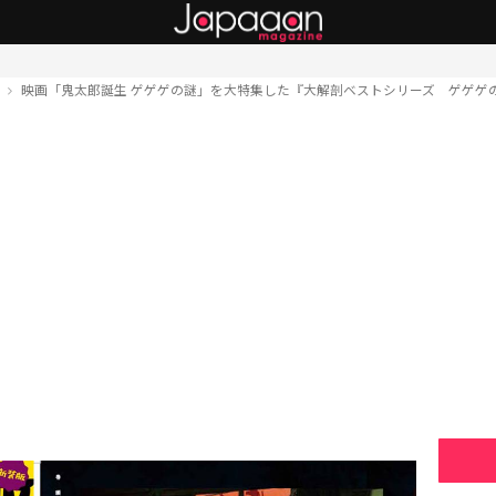
ト
映画「鬼太郎誕生 ゲゲゲの謎」を大特集した『大解剖ベストシリーズ ゲゲゲ