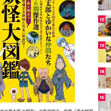
12
13
14
15
ゲゲの鬼太郎 大解剖」の新装版で、映画「鬼太郎誕