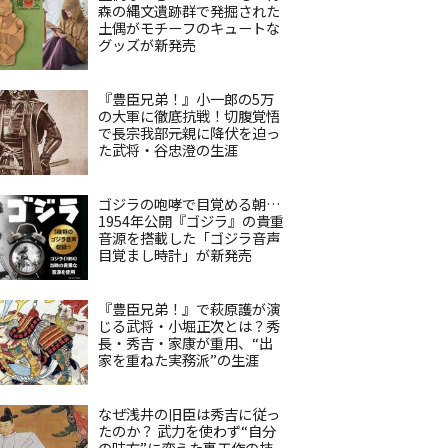
森の縄文遺跡群で発掘された
土偶がモチーフのキュートな
グッズが新発売
『豊臣兄弟！』小一郎の5万
の大軍に徹底抗戦！切腹覚悟
で長宗我部元親に降伏を迫っ
た武将・谷忠澄の生涯
ゴジラの咆哮で目覚める朝…
1954年公開『ゴジラ』の貴重
音源を搭載した「ゴジラ音声
目覚まし時計」が新発売
『豊臣兄弟！』で萩原護が演
じる武将・小堀正次とは？秀
長・秀吉・家康が重用、“出
家を重ねた実務派”の生涯
なぜ浅井の旧臣は秀吉に従っ
たのか？ 武力を使わず“自分
の味方”に変えた裏工作の技