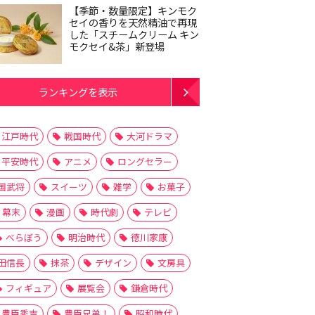
【季節・数量限定】キンモク
セイの香りを天然精油で再現
した「スチームクリーム キン
モクセイ&茶」新登場
ランキングを表示
江戸時代
戦国時代
大河ドラマ
平安時代
アニメ
ロングセラー
国武将
スイーツ
雑学
お菓子
幕末
漫画
時代劇
テレビ
べらぼう
明治時代
徳川家康
田信長
抹茶
デザイン
文房具
フィギュア
展覧会
鎌倉時代
豊臣秀吉
豊臣兄弟！
昭和時代