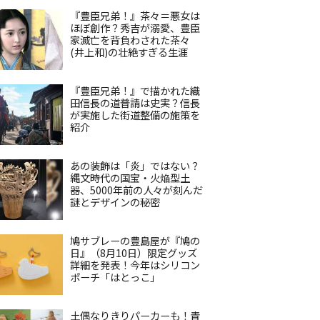
『豊臣兄弟！』茶々＝悪女は
ほぼ創作？秀吉が溺愛、豊臣
家滅亡を背負わされた茶々
(井上和)の壮絶すぎる生涯
『豊臣兄弟！』で描かれた織
田信長の道普請は史実？信長
が実施した街道整備の施策を
紹介
あの装飾は「炎」ではない？
縄文時代の国宝・火焔型土
器、5000年前の人々が刻んだ
謎とデザインの秘密
鳩サブレーの豊島屋が『鳩の
日』（8月10日）限定グッズ
詳細を発表！今年はシリコン
ポーチ「はとっこ」
土偶なりきりパーカーも！青