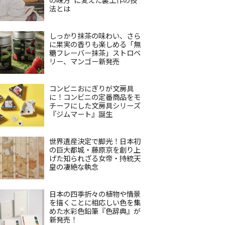
法とは
しっかり抹茶の味わい、さら
に果実の香りも楽しめる「無
糖フレーバー抹茶」ストロベ
リー、マンゴー新発売
コンビニおにぎりが文房具
に！コンビニの定番商品をモ
チーフにした文房具シリーズ
『ジムマート』誕生
世界遺産決定で脚光！日本初
の巨大都城・藤原京を創り上
げた知られざる女帝・持統天
皇の凄絶な執念
日本の四季折々の植物や情景
を描くことに相応しい色を集
めた水彩色鉛筆『色辞典』が
新発売！