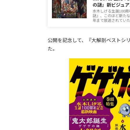
の謎』新ビジュア
水木しげる生誕100
謎』、このほど新たな
年まで放送されていた
公開を記念して、『大解剖ベストシ
た。