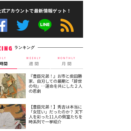
公式アカウントで最新情報ゲット！
ランキング
KING
ILY
WEEKLY
MONTHLY
4時間
週 間
月 間
『豊臣兄弟！』お市と柴田勝
家、自刃しての最期と「辞世
の句」…運命を共にした２人
の悲劇
【豊臣兄弟！】秀吉は本当に
「女狂い」だったのか？ 天下
人を彩った11人の側室たちを
時系列で一挙紹介