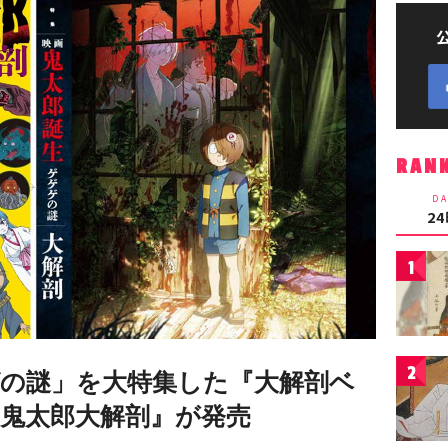
RAN
DA
2
1
2
ゲの謎」を大特集した『大解剖ベ
鬼太郎大解剖』が発売