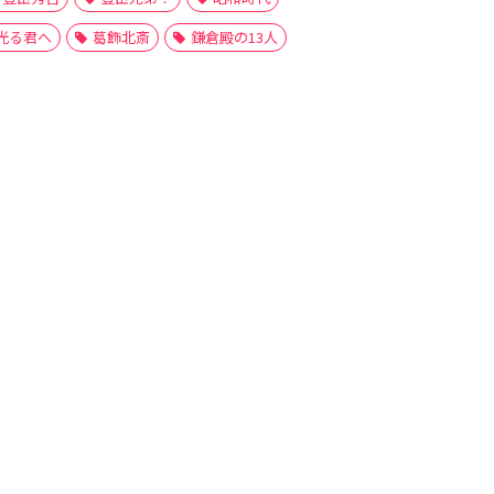
光る君へ
葛飾北斎
鎌倉殿の13人