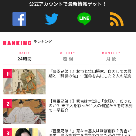
公式アカウントで最新情報ゲット！
ランキング
RANKING
DAILY
WEEKLY
MONTHLY
24時間
週 間
月 間
『豊臣兄弟！』お市と柴田勝家、自刃しての最
1
期と「辞世の句」…運命を共にした２人の悲劇
【豊臣兄弟！】秀吉は本当に「女狂い」だった
2
のか？ 天下人を彩った11人の側室たちを時系列
で一挙紹介
『豊臣兄弟！』茶々＝悪女はほぼ創作？秀吉が
3
溺愛、豊臣家滅亡を背負わされた茶々(井上和)