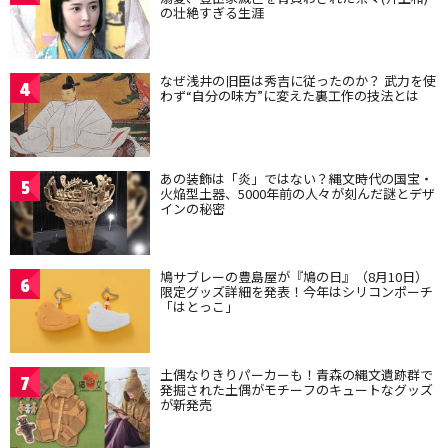
の壮絶すぎる生涯
なぜ浅井の旧臣は秀吉に従ったのか？ 武力を使
4
わず“自分の味方”に変えた裏工作の技法とは
あの装飾は「炎」ではない？縄文時代の国宝・
5
火焔型土器、5000年前の人々が刻んだ謎とデザ
インの秘密
鳩サブレーの豊島屋が『鳩の日』（8月10日）
6
限定グッズ詳細を発表！今年はシリコンポーチ
「はとっこ」
土偶なりきりパーカーも！青森の縄文遺跡群で
7
発掘された土偶がモチーフのキュートなグッズ
が新発売