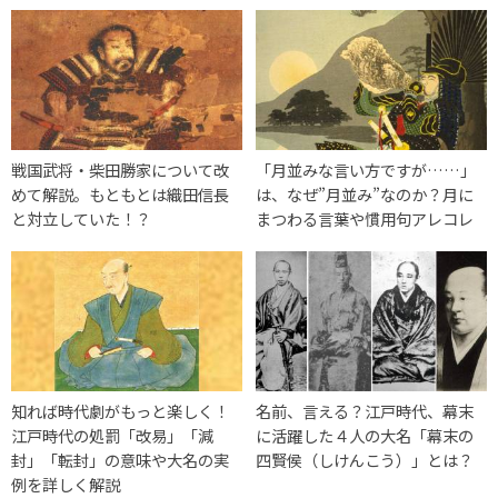
戦国武将・柴田勝家について改
「月並みな言い方ですが……」
めて解説。もともとは織田信長
は、なぜ”月並み”なのか？月に
と対立していた！？
まつわる言葉や慣用句アレコレ
知れば時代劇がもっと楽しく！
名前、言える？江戸時代、幕末
江戸時代の処罰「改易」「減
に活躍した４人の大名「幕末の
封」「転封」の意味や大名の実
四賢侯（しけんこう）」とは？
例を詳しく解説