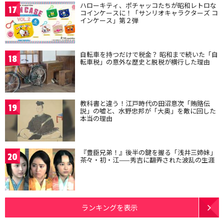
ハローキティ、ポチャッコたちが昭和レトロな
17
コインケースに！「サンリオキャラクターズ コ
インケース」第２弾
自転車を持つだけで税金？ 昭和まで続いた「自
18
転車税」の意外な歴史と脱税が横行した理由
教科書と違う！江戸時代の田沼意次「賄賂伝
19
説」の嘘と、水野忠邦が「大奥」を敵に回した
本当の理由
『豊臣兄弟！』後半の鍵を握る「浅井三姉妹」
20
茶々・初・江——秀吉に翻弄された波乱の生涯
ランキングを表示