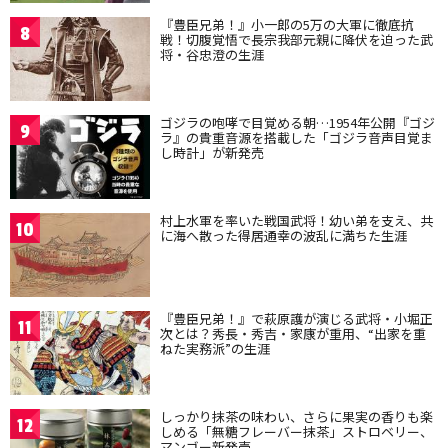
『豊臣兄弟！』小一郎の5万の大軍に徹底抗
8
戦！切腹覚悟で長宗我部元親に降伏を迫った武
将・谷忠澄の生涯
ゴジラの咆哮で目覚める朝…1954年公開『ゴジ
9
ラ』の貴重音源を搭載した「ゴジラ音声目覚ま
し時計」が新発売
村上水軍を率いた戦国武将！幼い弟を支え、共
10
に海へ散った得居通幸の波乱に満ちた生涯
『豊臣兄弟！』で萩原護が演じる武将・小堀正
11
次とは？秀長・秀吉・家康が重用、“出家を重
ねた実務派”の生涯
しっかり抹茶の味わい、さらに果実の香りも楽
12
しめる「無糖フレーバー抹茶」ストロベリー、
マンゴー新発売