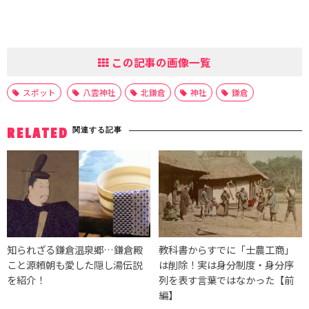
この記事の画像一覧
スポット
八雲神社
北鎌倉
神社
鎌倉
関連する記事
RELATED
知られざる鎌倉温泉郷…鎌倉殿
教科書からすでに「士農工商」
こと源頼朝も愛した隠し湯伝説
は削除！実は身分制度・身分序
を紹介！
列を表す言葉ではなかった【前
編】