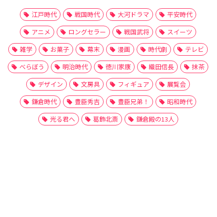
江戸時代
戦国時代
大河ドラマ
平安時代
アニメ
ロングセラー
戦国武将
スイーツ
雑学
お菓子
幕末
漫画
時代劇
テレビ
べらぼう
明治時代
徳川家康
織田信長
抹茶
デザイン
文房具
フィギュア
展覧会
鎌倉時代
豊臣秀吉
豊臣兄弟！
昭和時代
光る君へ
葛飾北斎
鎌倉殿の13人