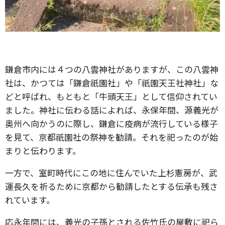
鎌倉市内には４つの八雲神社がありますが、この八雲神
社は、かつては「鎌倉祇園社」や「祇園天王社神社」な
どと呼ばれ、もともと「牛頭天王」として信仰されてい
ました。神社に伝わる話によれば、永保年間、源義光が
奥州へ向かうのに際し、鎌倉に疫病が流行している様子
を見て、京都祇園社の祭神を勧請。それを祀ったのが始
まりと伝わります。
一方で、室町時代にこの地に住んでいた上杉憲房が、武
運長久を祈るために京都から勧請したとする伝承も残さ
れています。
応永年間には、義光の子孫とされる佐竹氏の屋敷に祀ら