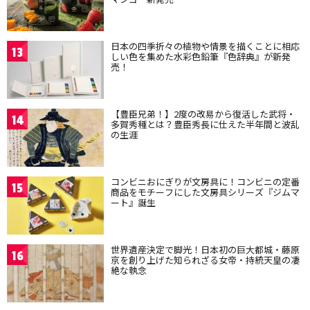
日本の四季折々の植物や情景を描くことに相応
13
しい色を集めた水彩色鉛筆『色辞典』が新発
売！
【豊臣兄弟！】2度の改易から復活した武将・
14
多賀秀種とは？豊臣秀長に仕えた半年間と波乱
の生涯
コンビニおにぎりが文房具に！コンビニの定番
15
商品をモチーフにした文房具シリーズ『ジムマ
ート』誕生
世界遺産決定で脚光！日本初の巨大都城・藤原
16
京を創り上げた知られざる女帝・持統天皇の凄
絶な執念