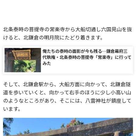
北条泰時の菩提寺の常楽寺から大船切通し六国見山を抜
けると、北鎌倉の明月院にたどり着きます。
俺たちの泰時の面影が今も残る…鎌倉幕府三
代執権・北条泰時の菩提寺「常楽寺」に行って
みた
そして、北鎌倉駅から、大船方面に向かって、北鎌倉隧
道を歩いていくと、向かって右手のほうに少し小高い山
のようなところがあり、そこには、八雲神社が鎮座して
います。