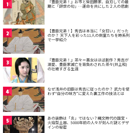
『豊臣兄弟！』お市と柴田勝家、自刃しての最
1
期と「辞世の句」…運命を共にした２人の悲劇
【豊臣兄弟！】秀吉は本当に「女狂い」だった
2
のか？ 天下人を彩った11人の側室たちを時系列
で一挙紹介
『豊臣兄弟！』茶々＝悪女はほぼ創作？秀吉が
3
溺愛、豊臣家滅亡を背負わされた茶々(井上和)
の壮絶すぎる生涯
なぜ浅井の旧臣は秀吉に従ったのか？ 武力を使
4
わず“自分の味方”に変えた裏工作の技法とは
あの装飾は「炎」ではない？縄文時代の国宝・
5
火焔型土器、5000年前の人々が刻んだ謎とデザ
インの秘密