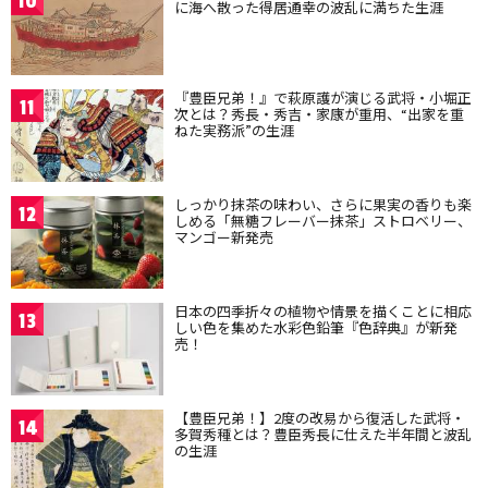
10
に海へ散った得居通幸の波乱に満ちた生涯
『豊臣兄弟！』で萩原護が演じる武将・小堀正
11
次とは？秀長・秀吉・家康が重用、“出家を重
ねた実務派”の生涯
しっかり抹茶の味わい、さらに果実の香りも楽
12
しめる「無糖フレーバー抹茶」ストロベリー、
マンゴー新発売
日本の四季折々の植物や情景を描くことに相応
13
しい色を集めた水彩色鉛筆『色辞典』が新発
売！
【豊臣兄弟！】2度の改易から復活した武将・
14
多賀秀種とは？豊臣秀長に仕えた半年間と波乱
の生涯