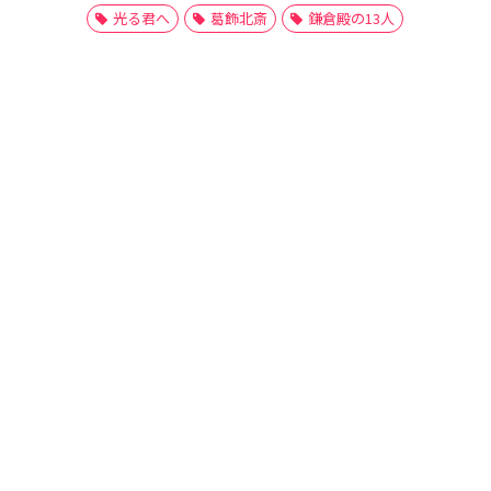
光る君へ
葛飾北斎
鎌倉殿の13人