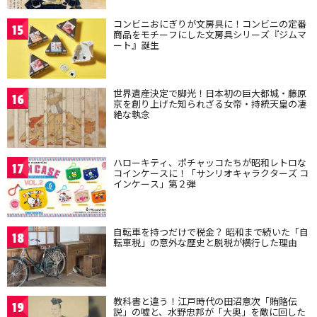
コンビニおにぎりが文房具に！コンビニの定番
15
商品をモチーフにした文房具シリーズ『ジムマ
ート』誕生
世界遺産決定で脚光！日本初の巨大都城・藤原
16
京を創り上げた知られざる女帝・持統天皇の凄
絶な執念
ハローキティ、ポチャッコたちが昭和レトロな
17
コインケースに！「サンリオキャラクターズ コ
インケース」第２弾
自転車を持つだけで税金？ 昭和まで続いた「自
18
転車税」の意外な歴史と脱税が横行した理由
教科書と違う！江戸時代の田沼意次「賄賂伝
19
説」の嘘と、水野忠邦が「大奥」を敵に回した