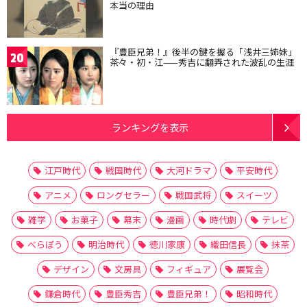
本当の理由
『豊臣兄弟！』後半の鍵を握る「浅井三姉妹」
20
茶々・初・江——秀吉に翻弄された波乱の生涯
ランキングを表示
江戸時代
戦国時代
大河ドラマ
平安時代
アニメ
ロングセラー
戦国武将
スイーツ
雑学
お菓子
幕末
漫画
時代劇
テレビ
べらぼう
明治時代
徳川家康
織田信長
抹茶
デザイン
文房具
フィギュア
展覧会
鎌倉時代
豊臣秀吉
豊臣兄弟！
昭和時代