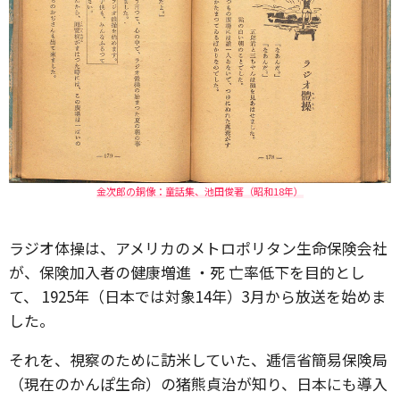
金次郎の銅像：童話集、池田俊著（昭和18年）
ラジオ体操は、アメリカのメトロポリタン生命保険会社
が、保険加入者の健康増進 ・死 亡率低下を目的とし
て、 1925年（日本では対象14年）3月から放送を始めま
した。
それを、視察のために訪米していた、逓信省簡易保険局
（現在のかんぽ生命）の
猪熊貞治が知り、
日本にも導入