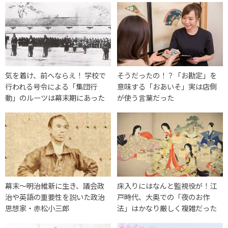
気を着け、前へならえ！ 学校で
そうだったの！？「お勘定」を
行われる号令による「集団行
意味する「おあいそ」実は店側
動」のルーツは幕末期にあった
が使う言葉だった
幕末〜明治維新に生き、議会政
床入りにはなんと監視役が！江
治や英語の重要性を説いた政治
戸時代、大奥での「夜のお作
思想家・赤松小三郎
法」はかなり厳しく複雑だった