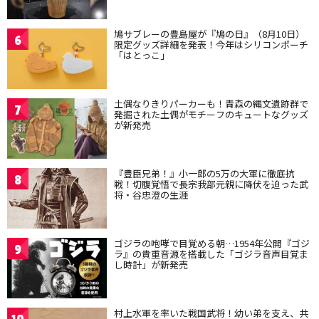
鳩サブレーの豊島屋が『鳩の日』（8月10日）
6
限定グッズ詳細を発表！今年はシリコンポーチ
「はとっこ」
土偶なりきりパーカーも！青森の縄文遺跡群で
7
発掘された土偶がモチーフのキュートなグッズ
が新発売
『豊臣兄弟！』小一郎の5万の大軍に徹底抗
8
戦！切腹覚悟で長宗我部元親に降伏を迫った武
将・谷忠澄の生涯
ゴジラの咆哮で目覚める朝…1954年公開『ゴジ
9
ラ』の貴重音源を搭載した「ゴジラ音声目覚ま
し時計」が新発売
村上水軍を率いた戦国武将！幼い弟を支え、共