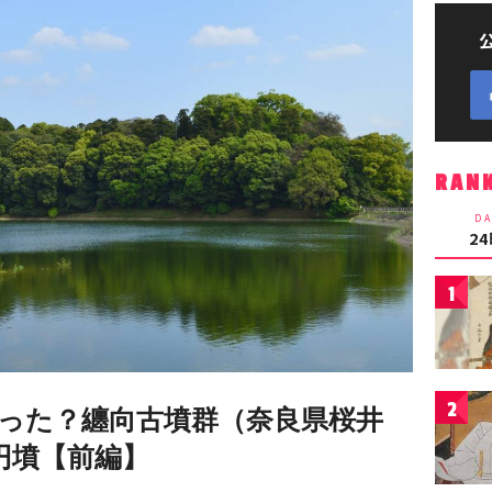
RAN
DA
2
1
2
った？纏向古墳群（奈良県桜井
円墳【前編】