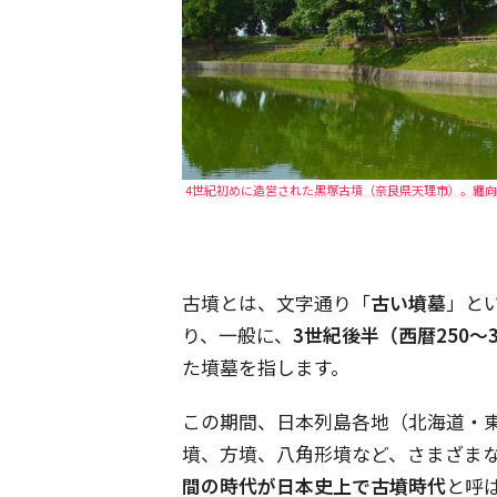
4世紀初めに造営された黒塚古墳（奈良県天理市）。纏
古墳とは、文字通り「
古い墳墓
」と
り、一般に、
3世紀後半（西暦250～
た墳墓を指します。
この期間、日本列島各地（北海道・
墳、方墳、八角形墳など、さまざま
間の時代が日本史上で古墳時代
と呼