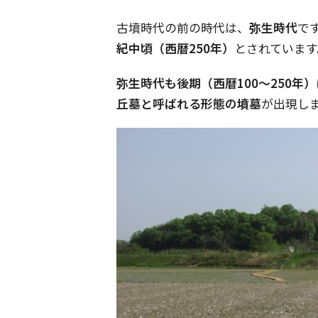
古墳時代の前の時代は、
弥生時代
で
紀中頃（西暦250年）
とされています
弥生時代も後期（西暦100～250年）
丘墓と呼ばれる形態の墳墓
が出現し