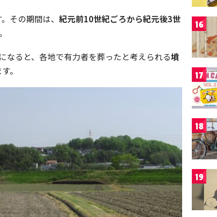
す。その期間は、
紀元前10世紀ごろから紀元後3世
16
。
になると、各地で有力者を葬ったと考えられる
墳
ます。
17
18
19