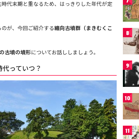
7
生時代末期と重なるため、はっきりした年代が定
るのが、今回ご紹介する
纏向古墳群（まきむくこ
8
基の古墳の墳形
についてお話ししましょう。
9
時代っていつ？
10
11