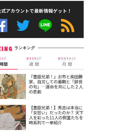
公式アカウントで最新情報ゲット！
ランキング
KING
ILY
WEEKLY
MONTHLY
4時間
週 間
月 間
『豊臣兄弟！』お市と柴田勝
家、自刃しての最期と「辞世
の句」…運命を共にした２人
の悲劇
【豊臣兄弟！】秀吉は本当に
「女狂い」だったのか？ 天下
人を彩った11人の側室たちを
時系列で一挙紹介