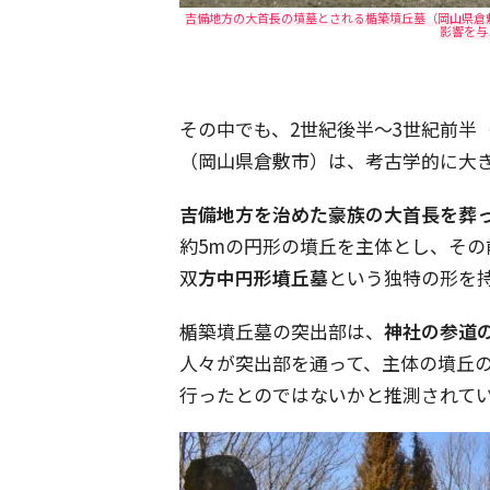
吉備地方の大首長の墳墓とされる楯築墳丘墓（岡山県倉
影響を与え
その中でも、2世紀後半～3世紀前半（
（岡山県倉敷市）は、考古学的に大
吉備地方を治めた豪族の大首長を葬
約5mの円形の墳丘を主体とし、その
双
方中円形墳丘墓
という独特の形を
楯築墳丘墓の突出部は、
神社の参道
人々が突出部を通って、主体の墳丘
行ったとのではないかと推測されて