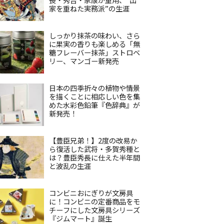
家を重ねた実務派”の生涯
しっかり抹茶の味わい、さら
に果実の香りも楽しめる「無
糖フレーバー抹茶」ストロベ
リー、マンゴー新発売
日本の四季折々の植物や情景
を描くことに相応しい色を集
めた水彩色鉛筆『色辞典』が
新発売！
【豊臣兄弟！】2度の改易か
ら復活した武将・多賀秀種と
は？豊臣秀長に仕えた半年間
と波乱の生涯
コンビニおにぎりが文房具
に！コンビニの定番商品をモ
チーフにした文房具シリーズ
『ジムマート』誕生