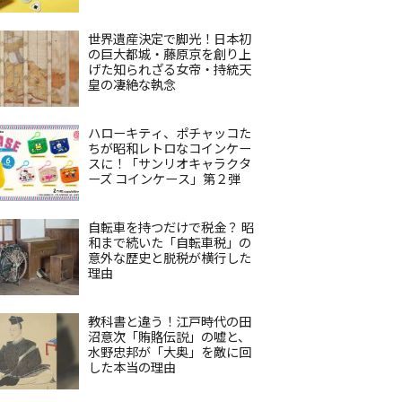
世界遺産決定で脚光！日本初
の巨大都城・藤原京を創り上
げた知られざる女帝・持統天
皇の凄絶な執念
ハローキティ、ポチャッコた
ちが昭和レトロなコインケー
スに！「サンリオキャラクタ
ーズ コインケース」第２弾
自転車を持つだけで税金？ 昭
和まで続いた「自転車税」の
意外な歴史と脱税が横行した
理由
教科書と違う！江戸時代の田
沼意次「賄賂伝説」の嘘と、
水野忠邦が「大奥」を敵に回
した本当の理由