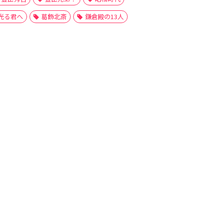
光る君へ
葛飾北斎
鎌倉殿の13人