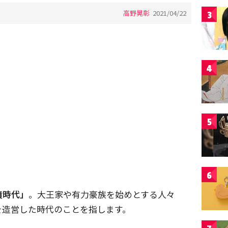
高野晃彰
2021/04/22
3
4
5
6
墳時代」
。大王家や有力豪族を始めとする人々
を造営した時代のことを指します。