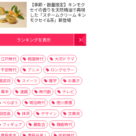
【季節・数量限定】キンモク
セイの香りを天然精油で再現
した「スチームクリーム キン
モクセイ&茶」新登場
ランキングを表示
江戸時代
戦国時代
大河ドラマ
平安時代
アニメ
ロングセラー
国武将
スイーツ
雑学
お菓子
幕末
漫画
時代劇
テレビ
べらぼう
明治時代
徳川家康
田信長
抹茶
デザイン
文房具
フィギュア
展覧会
鎌倉時代
豊臣秀吉
豊臣兄弟！
昭和時代