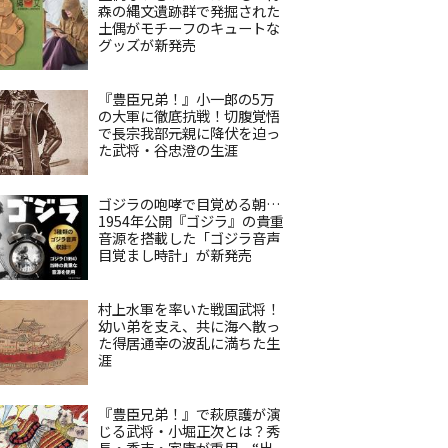
森の縄文遺跡群で発掘された
土偶がモチーフのキュートな
グッズが新発売
『豊臣兄弟！』小一郎の5万
の大軍に徹底抗戦！切腹覚悟
で長宗我部元親に降伏を迫っ
た武将・谷忠澄の生涯
ゴジラの咆哮で目覚める朝…
1954年公開『ゴジラ』の貴重
音源を搭載した「ゴジラ音声
目覚まし時計」が新発売
村上水軍を率いた戦国武将！
幼い弟を支え、共に海へ散っ
た得居通幸の波乱に満ちた生
涯
『豊臣兄弟！』で萩原護が演
じる武将・小堀正次とは？秀
長・秀吉・家康が重用、“出