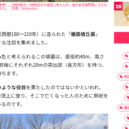
敷市）。2世紀後半～3世紀前半の造営と考えられ、後の前方後円墳に大きな
20
た。（写真：Wikipedia）
西暦180～210年）に造られた「
楯築墳丘墓
」
きな注目を集めました。
った
と考えられるこの墳墓は、直径約40m、高さ
前後にそれぞれ20mの突出部（長方形）を持つ、
持ちます。
戦
のような役目
を果たしたのではないかといわれ、
の頂上に登り、そこで亡くなった人のために祭祀を
いるのです。
織