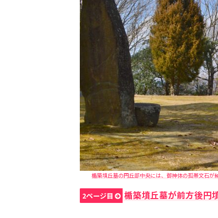
楯築墳丘墓の円丘部中央には、御神体の孤帯文石が納め
楯築墳丘墓が前方後円
2ページ目