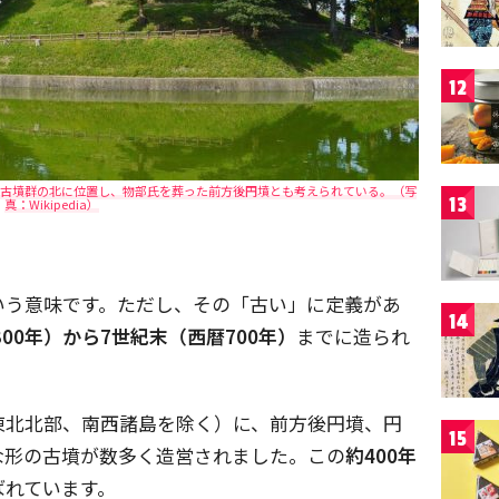
12
向古墳群の北に位置し、物部氏を葬った前方後円墳とも考えられている。（写
13
真：Wikipedia）
いう意味です。ただし、その「古い」に定義があ
14
300年）から7世紀末（西暦700年）
までに造られ
東北北部、南西諸島を除く）に、前方後円墳、円
15
な形の古墳が数多く造営されました。この
約400年
ばれています。