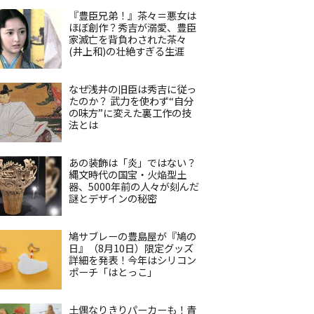
『豊臣兄弟！』茶々＝悪女は
ほぼ創作？秀吉が溺愛、豊臣
家滅亡を背負わされた茶々
(井上和)の壮絶すぎる生涯
なぜ浅井の旧臣は秀吉に従っ
たのか？ 武力を使わず“自分
の味方”に変えた裏工作の技
法とは
あの装飾は「炎」ではない？
縄文時代の国宝・火焔型土
器、5000年前の人々が刻んだ
謎とデザインの秘密
鳩サブレーの豊島屋が『鳩の
日』（8月10日）限定グッズ
詳細を発表！今年はシリコン
ポーチ「はとっこ」
土偶なりきりパーカーも！青