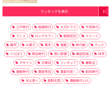
ランキングを表示
江戸時代
戦国時代
大河ドラマ
平安時代
アニメ
ロングセラー
戦国武将
スイーツ
雑学
お菓子
幕末
漫画
時代劇
テレビ
べらぼう
明治時代
徳川家康
織田信長
抹茶
デザイン
文房具
フィギュア
展覧会
鎌倉時代
豊臣秀吉
豊臣兄弟！
昭和時代
光る君へ
葛飾北斎
鎌倉殿の13人