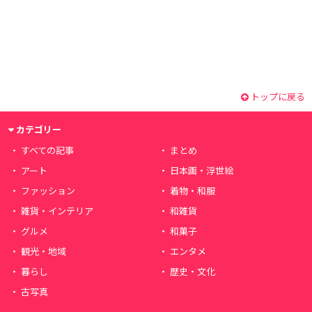
トップに戻る
カテゴリー
すべての記事
まとめ
アート
日本画・浮世絵
ファッション
着物・和服
雑貨・インテリア
和雑貨
グルメ
和菓子
観光・地域
エンタメ
暮らし
歴史・文化
古写真