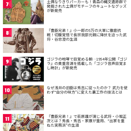
土偶なりきりパーカーも！青森の縄文遺跡群で
7
発掘された土偶がモチーフのキュートなグッズ
が新発売
『豊臣兄弟！』小一郎の5万の大軍に徹底抗
8
戦！切腹覚悟で長宗我部元親に降伏を迫った武
将・谷忠澄の生涯
ゴジラの咆哮で目覚める朝…1954年公開『ゴジ
9
ラ』の貴重音源を搭載した「ゴジラ音声目覚ま
し時計」が新発売
なぜ浅井の旧臣は秀吉に従ったのか？ 武力を使
10
わず“自分の味方”に変えた裏工作の技法とは
『豊臣兄弟！』で萩原護が演じる武将・小堀正
11
次とは？秀長・秀吉・家康が重用、“出家を重
ねた実務派”の生涯