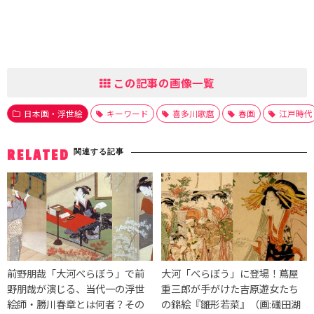
この記事の画像一覧
日本画・浮世絵
キーワード
喜多川歌麿
春画
江戸時代
関連する記事
RELATED
前野朋哉「大河べらぼう」で前
大河「べらぼう」に登場！蔦屋
野朋哉が演じる、当代一の浮世
重三郎が手がけた吉原遊女たち
絵師・勝川春章とは何者？その
の錦絵『雛形若菜』（画:礒田湖