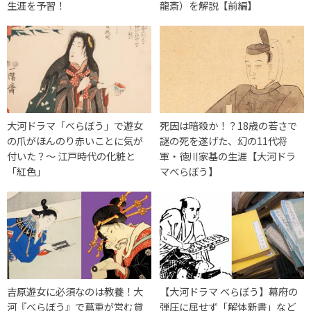
生涯を予習！
龍斎）を解説【前編】
大河ドラマ「べらぼう」で遊女
死因は暗殺か！？18歳の若さで
の爪がほんのり赤いことに気が
謎の死を遂げた、幻の11代将
付いた？〜 江戸時代の化粧と
軍・徳川家基の生涯【大河ドラ
「紅色」
マべらぼう】
吉原遊女に必須なのは教養！大
【大河ドラマ べらぼう】幕府の
河『べらぼう』で蔦重が営む貸
弾圧に屈せず「解体新書」など