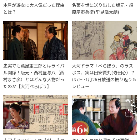
本屋が遊女に大人気だった理由
名著を世に送り出した版元・須
とは？
原屋市兵衛(里見浩太朗)
史実でも蔦屋重三郎とはライバ
大河ドラマ「べらぼう」のラス
ル関係！版元・西村屋与八（西
ボス、実は田安賢丸(寺田心）？
村まさ彦）とはどんな人物だっ
ほか…1月26日放送の振り返り＆
たのか【大河べらぼう】
レビュー