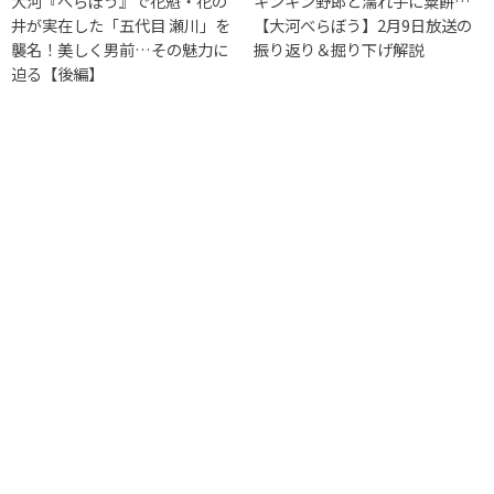
大河『べらぼう』で花魁・花の
キンキン野郎と濡れ手に粟餅…
井が実在した「五代目 瀬川」を
【大河べらぼう】2月9日放送の
襲名！美しく男前…その魅力に
振り返り＆掘り下げ解説
迫る【後編】