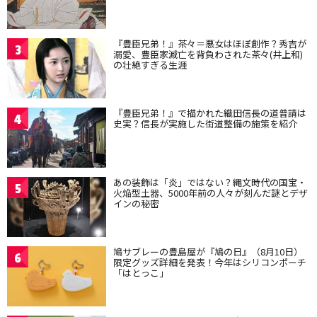
『豊臣兄弟！』茶々＝悪女はほぼ創作？秀吉が
3
溺愛、豊臣家滅亡を背負わされた茶々(井上和)
の壮絶すぎる生涯
『豊臣兄弟！』で描かれた織田信長の道普請は
4
史実？信長が実施した街道整備の施策を紹介
あの装飾は「炎」ではない？縄文時代の国宝・
5
火焔型土器、5000年前の人々が刻んだ謎とデザ
インの秘密
鳩サブレーの豊島屋が『鳩の日』（8月10日）
6
限定グッズ詳細を発表！今年はシリコンポーチ
「はとっこ」