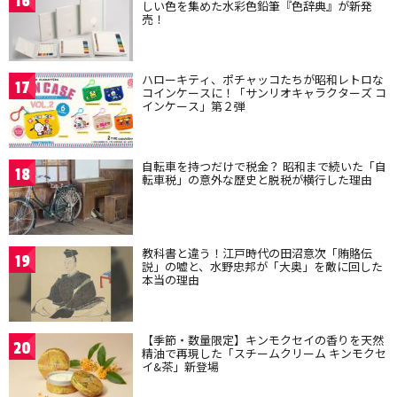
16
しい色を集めた水彩色鉛筆『色辞典』が新発
売！
ハローキティ、ポチャッコたちが昭和レトロな
17
コインケースに！「サンリオキャラクターズ コ
インケース」第２弾
自転車を持つだけで税金？ 昭和まで続いた「自
18
転車税」の意外な歴史と脱税が横行した理由
教科書と違う！江戸時代の田沼意次「賄賂伝
19
説」の嘘と、水野忠邦が「大奥」を敵に回した
本当の理由
【季節・数量限定】キンモクセイの香りを天然
20
精油で再現した「スチームクリーム キンモクセ
イ&茶」新登場