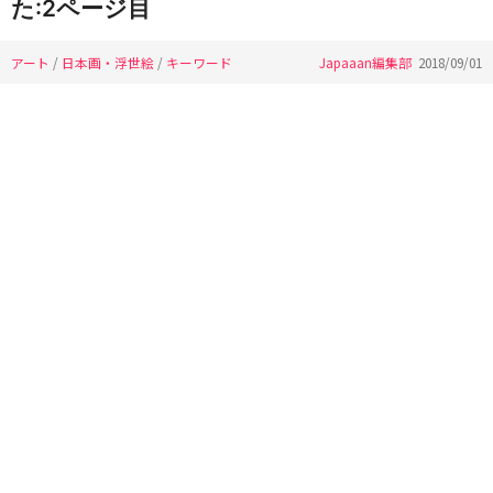
た:2ページ目
アート
/
日本画・浮世絵
/
キーワード
Japaaan編集部
2018/09/01