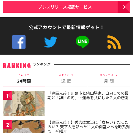
プレスリリース掲載サービス
公式アカウントで最新情報ゲット！
ランキング
RANKING
DAILY
WEEKLY
MONTHLY
24時間
週 間
月 間
『豊臣兄弟！』お市と柴田勝家、自刃しての最
1
期と「辞世の句」…運命を共にした２人の悲劇
【豊臣兄弟！】秀吉は本当に「女狂い」だった
2
のか？ 天下人を彩った11人の側室たちを時系列
で一挙紹介