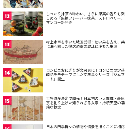
しっかり抹茶の味わい、さらに果実の香りも楽
12
しめる「無糖フレーバー抹茶」ストロベリー、
マンゴー新発売
村上水軍を率いた戦国武将！幼い弟を支え、共
13
に海へ散った得居通幸の波乱に満ちた生涯
コンビニおにぎりが文房具に！コンビニの定番
14
商品をモチーフにした文房具シリーズ『ジムマ
ート』誕生
世界遺産決定で脚光！日本初の巨大都城・藤原
15
京を創り上げた知られざる女帝・持統天皇の凄
絶な執念
日本の四季折々の植物や情景を描くことに相応