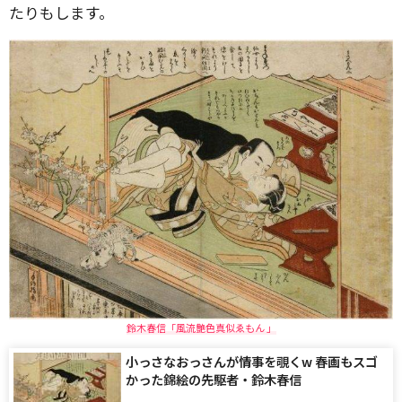
たりもします。
鈴木春信「風流艶色真似ゑもん 」
小っさなおっさんが情事を覗くw 春画もスゴ
かった錦絵の先駆者・鈴木春信