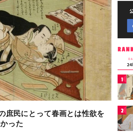
RAN
DA
2
1
2
の庶民にとって春画とは性欲を
なかった