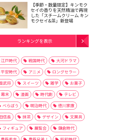
【季節・数量限定】キンモク
セイの香りを天然精油で再現
した「スチームクリーム キン
モクセイ&茶」新登場
ランキングを表示
江戸時代
戦国時代
大河ドラマ
平安時代
アニメ
ロングセラー
国武将
スイーツ
雑学
お菓子
幕末
漫画
時代劇
テレビ
べらぼう
明治時代
徳川家康
田信長
抹茶
デザイン
文房具
フィギュア
展覧会
鎌倉時代
豊臣秀吉
豊臣兄弟！
昭和時代