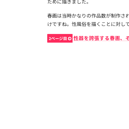
ために描きました。
春画は当時かなりの作品数が制作さ
けですね。性風俗を描くことに対し
性器を誇張する春画、
2ページ目