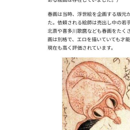
春画は当時、浮世絵を企画する版元
た。依頼される絵師は売出し中の若
北斎や喜多川歌麿なども春画をたく
画は別格で、エロを描いていても才
現在も高く評価されています。