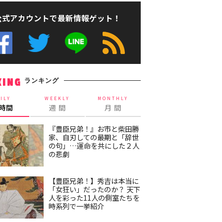
公式アカウントで最新情報ゲット！
ランキング
KING
ILY
WEEKLY
MONTHLY
4時間
週 間
月 間
『豊臣兄弟！』お市と柴田勝
家、自刃しての最期と「辞世
の句」…運命を共にした２人
の悲劇
【豊臣兄弟！】秀吉は本当に
「女狂い」だったのか？ 天下
人を彩った11人の側室たちを
時系列で一挙紹介