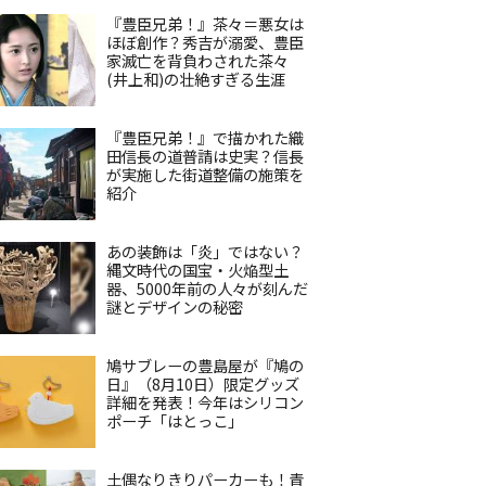
『豊臣兄弟！』茶々＝悪女は
ほぼ創作？秀吉が溺愛、豊臣
家滅亡を背負わされた茶々
(井上和)の壮絶すぎる生涯
『豊臣兄弟！』で描かれた織
田信長の道普請は史実？信長
が実施した街道整備の施策を
紹介
あの装飾は「炎」ではない？
縄文時代の国宝・火焔型土
器、5000年前の人々が刻んだ
謎とデザインの秘密
鳩サブレーの豊島屋が『鳩の
日』（8月10日）限定グッズ
詳細を発表！今年はシリコン
ポーチ「はとっこ」
土偶なりきりパーカーも！青