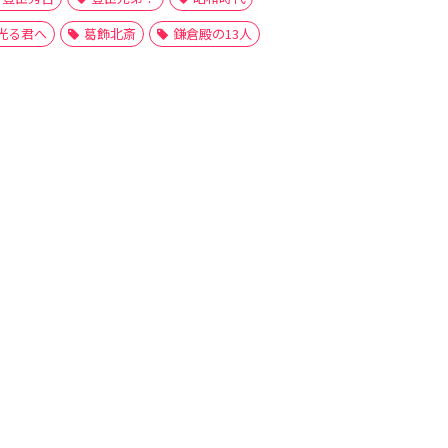
光る君へ
葛飾北斎
鎌倉殿の13人