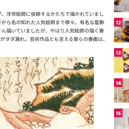
が、浮世絵師に依頼するかたちで描かれていまし
手から名の知れた人気絵師まで様々。有名な葛飾
12
さん描いていましたが、やはり人気絵師の描く春
能がダダ漏れ。芸術作品とも言える彼らの春画は、
13
14
15