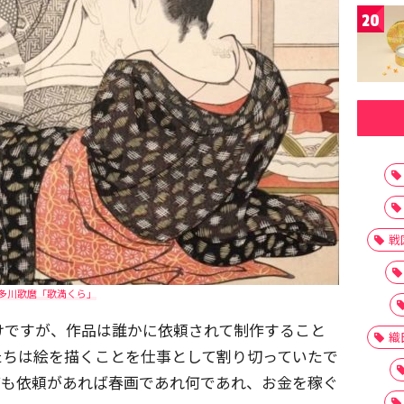
20
戦
多川歌麿「歌満くら」
けですが、作品は誰かに依頼されて制作すること
織
たちは絵を描くことを仕事として割り切っていたで
ても依頼があれば春画であれ何であれ、お金を稼ぐ