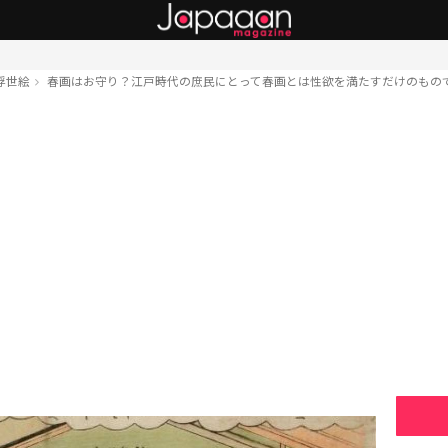
浮世絵
春画はお守り？江戸時代の庶民にとって春画とは性欲を満たすだけのもの