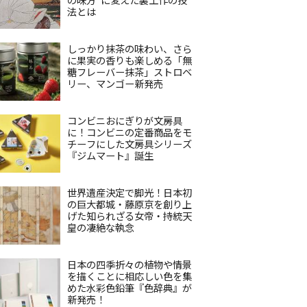
法とは
しっかり抹茶の味わい、さら
に果実の香りも楽しめる「無
糖フレーバー抹茶」ストロベ
リー、マンゴー新発売
コンビニおにぎりが文房具
に！コンビニの定番商品をモ
チーフにした文房具シリーズ
『ジムマート』誕生
世界遺産決定で脚光！日本初
の巨大都城・藤原京を創り上
げた知られざる女帝・持統天
皇の凄絶な執念
日本の四季折々の植物や情景
を描くことに相応しい色を集
めた水彩色鉛筆『色辞典』が
新発売！