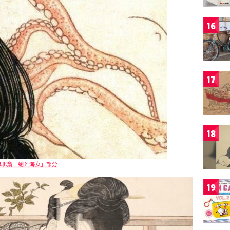
16
17
18
飾北斎「蛸と海女」部分
19