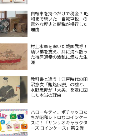
自転車を持つだけで税金？ 昭
和まで続いた「自転車税」の
意外な歴史と脱税が横行した
理由
村上水軍を率いた戦国武将！
幼い弟を支え、共に海へ散っ
た得居通幸の波乱に満ちた生
涯
教科書と違う！江戸時代の田
沼意次「賄賂伝説」の嘘と、
水野忠邦が「大奥」を敵に回
した本当の理由
ハローキティ、ポチャッコた
ちが昭和レトロなコインケー
スに！「サンリオキャラクタ
ーズ コインケース」第２弾