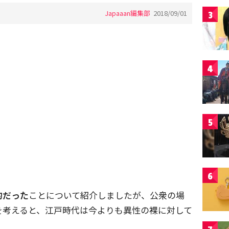
Japaaan編集部
2018/09/01
3
4
5
6
的だった
ことについて紹介しましたが、公衆の場
を考えると、江戸時代は今よりも異性の裸に対して
。