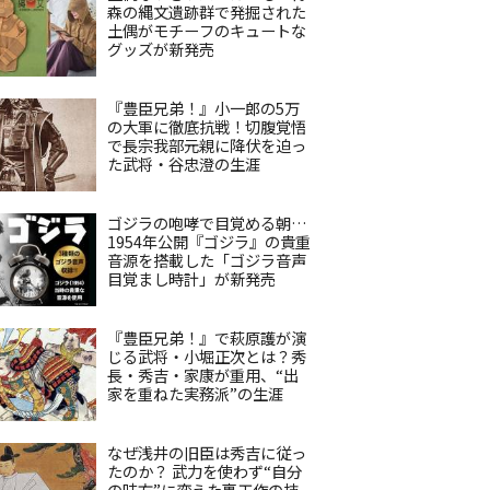
森の縄文遺跡群で発掘された
土偶がモチーフのキュートな
グッズが新発売
『豊臣兄弟！』小一郎の5万
の大軍に徹底抗戦！切腹覚悟
で長宗我部元親に降伏を迫っ
た武将・谷忠澄の生涯
ゴジラの咆哮で目覚める朝…
1954年公開『ゴジラ』の貴重
音源を搭載した「ゴジラ音声
目覚まし時計」が新発売
『豊臣兄弟！』で萩原護が演
じる武将・小堀正次とは？秀
長・秀吉・家康が重用、“出
家を重ねた実務派”の生涯
なぜ浅井の旧臣は秀吉に従っ
たのか？ 武力を使わず“自分
の味方”に変えた裏工作の技