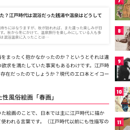
7
た？江戸時代は混浴だった銭湯や温泉はどうして
気持ちにはなりますが、秋が訪れれば、また違った楽しみが日
8
ます。秋から冬にかけて、温泉旅行を楽しみにしている人も多
んは混浴温泉に入ったことは…
情をまったく抱かなかったのか？というとそれは違
9
の欲求を満たしていた事実もあるわけです。江戸時
な存在だったのでしょうか？現代のエロ本とイコー
10
た性風俗絵画「春画」
いた絵画のことで、日本では主に江戸時代に描か
て使われる言葉です。（江戸時代以前にも性描写の
11