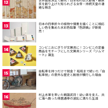
世界遺産決定で脚光！日本初の巨大都城・藤原
12
京を創り上げた知られざる女帝・持統天皇の凄
絶な執念
日本の四季折々の植物や情景を描くことに相応
13
しい色を集めた水彩色鉛筆『色辞典』が新発
売！
コンビニおにぎりが文房具に！コンビニの定番
14
商品をモチーフにした文房具シリーズ『ジムマ
ート』誕生
自転車を持つだけで税金？ 昭和まで続いた「自
15
転車税」の意外な歴史と脱税が横行した理由
村上水軍を率いた戦国武将！幼い弟を支え、共
16
に海へ散った得居通幸の波乱に満ちた生涯