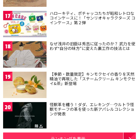
ハローキティ、ポチャッコたちが昭和レトロな
17
コインケースに！「サンリオキャラクターズ コ
インケース」第２弾
なぜ浅井の旧臣は秀吉に従ったのか？ 武力を使
18
わず“自分の味方”に変えた裏工作の技法とは
【季節・数量限定】キンモクセイの香りを天然
19
精油で再現した「スチームクリーム キンモクセ
イ&茶」新登場
怪獣革を纏う！ダダ、エレキング…ウルトラ怪
20
獣モチーフの革を使った新アパレルコレクショ
ンが発表
ランキングを表示