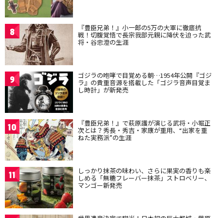
『豊臣兄弟！』小一郎の5万の大軍に徹底抗
8
戦！切腹覚悟で長宗我部元親に降伏を迫った武
将・谷忠澄の生涯
ゴジラの咆哮で目覚める朝…1954年公開『ゴジ
9
ラ』の貴重音源を搭載した「ゴジラ音声目覚ま
し時計」が新発売
『豊臣兄弟！』で萩原護が演じる武将・小堀正
10
次とは？秀長・秀吉・家康が重用、“出家を重
ねた実務派”の生涯
しっかり抹茶の味わい、さらに果実の香りも楽
11
しめる「無糖フレーバー抹茶」ストロベリー、
マンゴー新発売