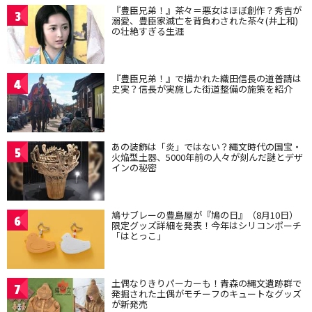
『豊臣兄弟！』茶々＝悪女はほぼ創作？秀吉が
3
溺愛、豊臣家滅亡を背負わされた茶々(井上和)
の壮絶すぎる生涯
『豊臣兄弟！』で描かれた織田信長の道普請は
4
史実？信長が実施した街道整備の施策を紹介
あの装飾は「炎」ではない？縄文時代の国宝・
5
火焔型土器、5000年前の人々が刻んだ謎とデザ
インの秘密
鳩サブレーの豊島屋が『鳩の日』（8月10日）
6
限定グッズ詳細を発表！今年はシリコンポーチ
「はとっこ」
土偶なりきりパーカーも！青森の縄文遺跡群で
7
発掘された土偶がモチーフのキュートなグッズ
が新発売