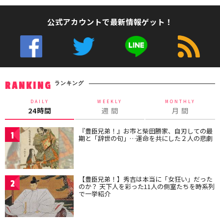
公式アカウントで最新情報ゲット！
ランキング
RANKING
DAILY
WEEKLY
MONTHLY
24時間
週 間
月 間
『豊臣兄弟！』お市と柴田勝家、自刃しての最
1
期と「辞世の句」…運命を共にした２人の悲劇
【豊臣兄弟！】秀吉は本当に「女狂い」だった
2
のか？ 天下人を彩った11人の側室たちを時系列
で一挙紹介