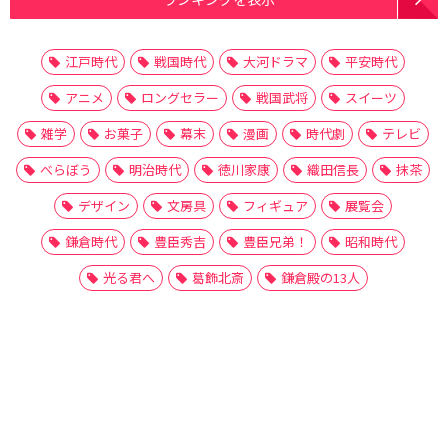
江戸時代
戦国時代
大河ドラマ
平安時代
アニメ
ロングセラー
戦国武将
スイーツ
雑学
お菓子
幕末
漫画
時代劇
テレビ
べらぼう
明治時代
徳川家康
織田信長
抹茶
デザイン
文房具
フィギュア
展覧会
鎌倉時代
豊臣秀吉
豊臣兄弟！
昭和時代
光る君へ
葛飾北斎
鎌倉殿の13人