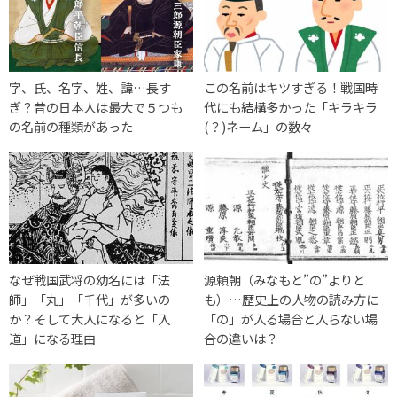
字、氏、名字、姓、諱…長す
この名前はキツすぎる！戦国時
ぎ？昔の日本人は最大で５つも
代にも結構多かった「キラキラ
の名前の種類があった
(？)ネーム」の数々
なぜ戦国武将の幼名には「法
源頼朝（みなもと”の”よりと
師」「丸」「千代」が多いの
も）…歴史上の人物の読み方に
か？そして大人になると「入
「の」が入る場合と入らない場
道」になる理由
合の違いは？