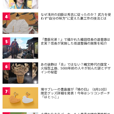
なぜ浅井の旧臣は秀吉に従ったのか？ 武力を使
4
わず“自分の味方”に変えた裏工作の技法とは
『豊臣兄弟！』で描かれた織田信長の道普請は
5
史実？信長が実施した街道整備の施策を紹介
あの装飾は「炎」ではない？縄文時代の国宝・
6
火焔型土器、5000年前の人々が刻んだ謎とデザ
インの秘密
鳩サブレーの豊島屋が『鳩の日』（8月10日）
7
限定グッズ詳細を発表！今年はシリコンポーチ
「はとっこ」