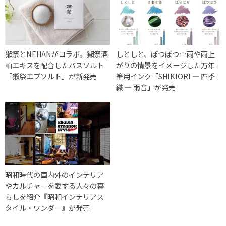
獺祭とNEHANがコラボ。獺祭酒
しとしと、ぽつぽつ…雨や雨上
粕エキスを配合したバスソルト
がりの情景をイメージした万年
「獺祭エプソルト」が新発売
筆用インク「SHIKIORI ― 四季
織 ― 雨音」が発売
昭和時代の国内外のインテリア
やカルチャーを愛する人々の暮
らしを紹介『昭和インテリアス
タイル・ワンダー』が発売