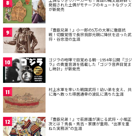
土偶なりきりパーカーも！青森の縄文遺跡群で
8
発掘された土偶がモチーフのキュートなグッズ
が新発売
『豊臣兄弟！』小一郎の5万の大軍に徹底抗
9
戦！切腹覚悟で長宗我部元親に降伏を迫った武
将・谷忠澄の生涯
ゴジラの咆哮で目覚める朝…1954年公開『ゴジ
10
ラ』の貴重音源を搭載した「ゴジラ音声目覚ま
し時計」が新発売
村上水軍を率いた戦国武将！幼い弟を支え、共
11
に海へ散った得居通幸の波乱に満ちた生涯
『豊臣兄弟！』で萩原護が演じる武将・小堀正
12
次とは？秀長・秀吉・家康が重用、“出家を重
ねた実務派”の生涯