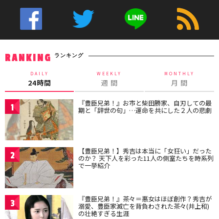
ランキング
RANKING
DAILY
WEEKLY
MONTHLY
24時間
週 間
月 間
『豊臣兄弟！』お市と柴田勝家、自刃しての最
1
期と「辞世の句」…運命を共にした２人の悲劇
【豊臣兄弟！】秀吉は本当に「女狂い」だった
2
のか？ 天下人を彩った11人の側室たちを時系列
で一挙紹介
『豊臣兄弟！』茶々＝悪女はほぼ創作？秀吉が
3
溺愛、豊臣家滅亡を背負わされた茶々(井上和)
の壮絶すぎる生涯