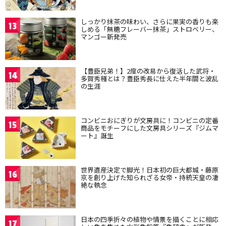
しっかり抹茶の味わい、さらに果実の香りも楽
13
しめる「無糖フレーバー抹茶」ストロベリー、
マンゴー新発売
【豊臣兄弟！】2度の改易から復活した武将・
14
多賀秀種とは？豊臣秀長に仕えた半年間と波乱
の生涯
コンビニおにぎりが文房具に！コンビニの定番
15
商品をモチーフにした文房具シリーズ『ジムマ
ート』誕生
世界遺産決定で脚光！日本初の巨大都城・藤原
16
京を創り上げた知られざる女帝・持統天皇の凄
絶な執念
日本の四季折々の植物や情景を描くことに相応
17