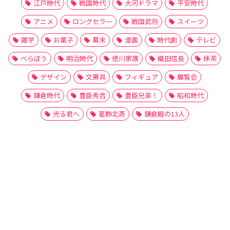
江戸時代
戦国時代
大河ドラマ
平安時代
アニメ
ロングセラー
戦国武将
スイーツ
雑学
お菓子
幕末
漫画
時代劇
テレビ
べらぼう
明治時代
徳川家康
織田信長
抹茶
デザイン
文房具
フィギュア
展覧会
鎌倉時代
豊臣秀吉
豊臣兄弟！
昭和時代
光る君へ
葛飾北斎
鎌倉殿の13人