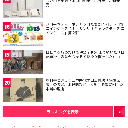
しい色を集めた水彩色鉛筆『色辞典』が新発
売！
ハローキティ、ポチャッコたちが昭和レトロな
18
コインケースに！「サンリオキャラクターズ コ
インケース」第２弾
自転車を持つだけで税金？ 昭和まで続いた「自
19
転車税」の意外な歴史と脱税が横行した理由
教科書と違う！江戸時代の田沼意次「賄賂伝
20
説」の嘘と、水野忠邦が「大奥」を敵に回した
本当の理由
ランキングを表示