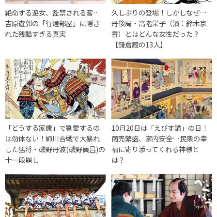
絶命する遊女、監禁される客…
久しぶりの登場！しかしなぜ…
吉原遊郭の「行燈部屋」に隠さ
丹後局・高階栄子（演：鈴木京
れた残酷すぎる真実
香）とはどんな女性だった？
【鎌倉殿の13人】
「どうする家康」で割愛するの
10月20日は「えびす講」の日！
は勿体ない！姉川合戦で大暴れ
商売繁盛、家内安全…民衆の幸
した猛将・磯野丹波(磯野員昌)の
福に寄り添ってくれる神様と
十一段崩し
は？