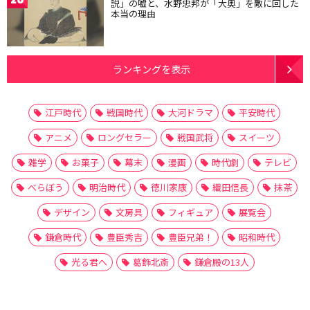
説」の嘘と、水野忠邦が「大奥」を敵に回した
本当の理由
ランキングを表示
江戸時代
戦国時代
大河ドラマ
平安時代
アニメ
ロングセラー
戦国武将
スイーツ
雑学
お菓子
幕末
漫画
時代劇
テレビ
べらぼう
明治時代
徳川家康
織田信長
抹茶
デザイン
文房具
フィギュア
展覧会
鎌倉時代
豊臣秀吉
豊臣兄弟！
昭和時代
光る君へ
葛飾北斎
鎌倉殿の13人