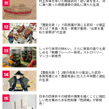
村上水軍を率いた戦国武将！幼い弟を支え、共
11
に海へ散った得居通幸の波乱に満ちた生涯
『豊臣兄弟！』で萩原護が演じる武将・小堀正
12
次とは？秀長・秀吉・家康が重用、“出家を重
ねた実務派”の生涯
しっかり抹茶の味わい、さらに果実の香りも楽
13
しめる「無糖フレーバー抹茶」ストロベリー、
マンゴー新発売
【豊臣兄弟！】2度の改易から復活した武将・
14
多賀秀種とは？豊臣秀長に仕えた半年間と波乱
の生涯
日本の四季折々の植物や情景を描くことに相応
15
しい色を集めた水彩色鉛筆『色辞典』が新発
売！