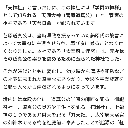
「天神社」
と言うだけに、この神社には
「学問の神様」
として知られる「天満大神（菅原道真公）」
と、菅家の
祖神である
「天菩日命」
が祀られています。
菅原道真公は、当時県政を振るっていた藤原氏の讒言に
よって太宰府に左遷させられ、再び京に帰ることなく亡
くなりました。本社である「太宰府天満宮」は、
元々は
その道真公の祟りを鎮めるために造られた神社
でした。
それが時代とともに変化し、幼少時から漢詩や和歌など
の才能に恵まれた道真公にあやかり、受験や学業成就を
と願う人々から崇敬されるようになっています。
境内には本殿の他に、道真公の学問の師匠を祀る
「御嶽
神社」
、道真公の奥方や子供達を祀る
「花園社」
、七福
神の１つである弁財天を祀る
「弁天社」
、太宰府天満宮
の御神木である梅を社殿前に奉斎したことが起源の
「紅