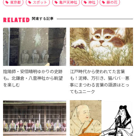
東京都
スポット
亀戸天神社
神社
藤の花
関連する記事
RELATED
陰陽師・安倍晴明ゆかりの史跡
江戸時代から使われてた言葉
も。北鎌倉・八雲神社から眺望
も！泥棒、万引き、猫ババ…悪
を楽しむ
事にまつわる言葉の語源はとっ
てもユニーク