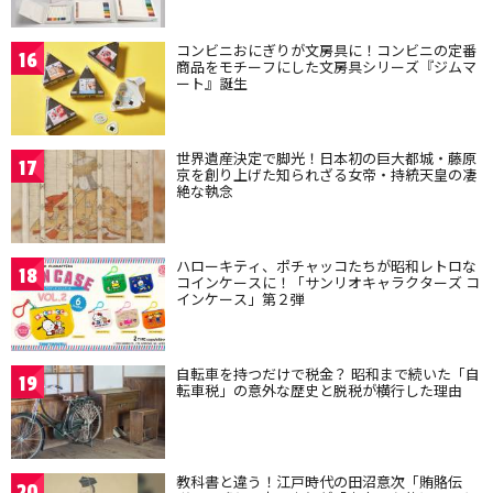
コンビニおにぎりが文房具に！コンビニの定番
16
商品をモチーフにした文房具シリーズ『ジムマ
ート』誕生
世界遺産決定で脚光！日本初の巨大都城・藤原
17
京を創り上げた知られざる女帝・持統天皇の凄
絶な執念
ハローキティ、ポチャッコたちが昭和レトロな
18
コインケースに！「サンリオキャラクターズ コ
インケース」第２弾
自転車を持つだけで税金？ 昭和まで続いた「自
19
転車税」の意外な歴史と脱税が横行した理由
教科書と違う！江戸時代の田沼意次「賄賂伝
20