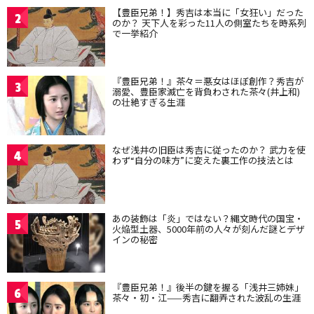
【豊臣兄弟！】秀吉は本当に「女狂い」だった
2
のか？ 天下人を彩った11人の側室たちを時系列
で一挙紹介
『豊臣兄弟！』茶々＝悪女はほぼ創作？秀吉が
3
溺愛、豊臣家滅亡を背負わされた茶々(井上和)
の壮絶すぎる生涯
なぜ浅井の旧臣は秀吉に従ったのか？ 武力を使
4
わず“自分の味方”に変えた裏工作の技法とは
あの装飾は「炎」ではない？縄文時代の国宝・
5
火焔型土器、5000年前の人々が刻んだ謎とデザ
インの秘密
『豊臣兄弟！』後半の鍵を握る「浅井三姉妹」
6
茶々・初・江——秀吉に翻弄された波乱の生涯