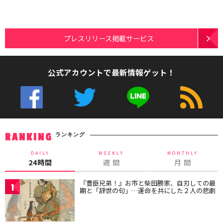
プレスリリース掲載サービス
公式アカウントで最新情報ゲット！
ランキング
RANKING
DAILY
WEEKLY
MONTHLY
24時間
週 間
月 間
『豊臣兄弟！』お市と柴田勝家、自刃しての最
1
期と「辞世の句」…運命を共にした２人の悲劇