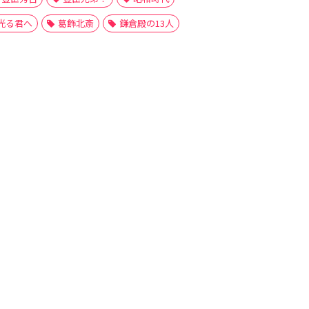
光る君へ
葛飾北斎
鎌倉殿の13人