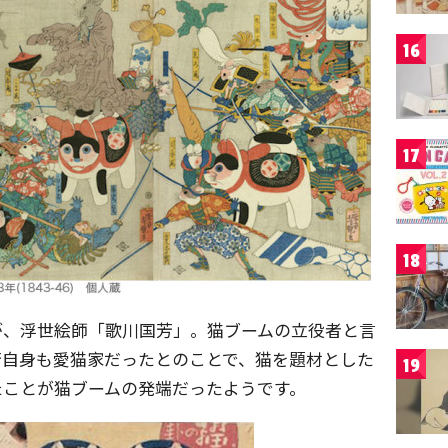
16
17
18
が、浮世絵師「歌川国芳」。猫ブームの立役者と言
芳自身も愛猫家だったとのことで、猫を題材とした
19
たことが猫ブームの発端だったようです。