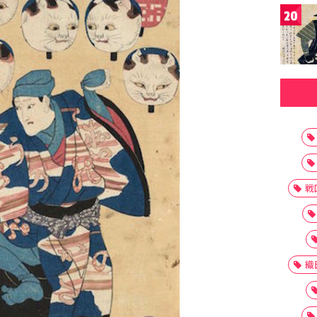
20
戦
織