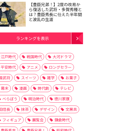
【豊臣兄弟！】2度の改易か
ら復活した武将・多賀秀種と
は？豊臣秀長に仕えた半年間
と波乱の生涯
ランキングを表示
江戸時代
戦国時代
大河ドラマ
平安時代
アニメ
ロングセラー
国武将
スイーツ
雑学
お菓子
幕末
漫画
時代劇
テレビ
べらぼう
明治時代
徳川家康
田信長
抹茶
デザイン
文房具
フィギュア
展覧会
鎌倉時代
豊臣秀吉
豊臣兄弟！
昭和時代