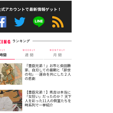
公式アカウントで最新情報ゲット！
ランキング
KING
ILY
WEEKLY
MONTHLY
4時間
週 間
月 間
『豊臣兄弟！』お市と柴田勝
家、自刃しての最期と「辞世
の句」…運命を共にした２人
の悲劇
【豊臣兄弟！】秀吉は本当に
「女狂い」だったのか？ 天下
人を彩った11人の側室たちを
時系列で一挙紹介