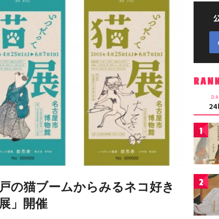
RAN
DA
2
1
2
戸の猫ブームからみるネコ好き
展」開催