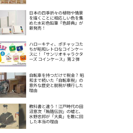
日本の四季折々の植物や情景
を描くことに相応しい色を集
めた水彩色鉛筆『色辞典』が
新発売！
ハローキティ、ポチャッコた
ちが昭和レトロなコインケー
スに！「サンリオキャラクタ
ーズ コインケース」第２弾
自転車を持つだけで税金？ 昭
和まで続いた「自転車税」の
意外な歴史と脱税が横行した
理由
教科書と違う！江戸時代の田
沼意次「賄賂伝説」の嘘と、
水野忠邦が「大奥」を敵に回
した本当の理由