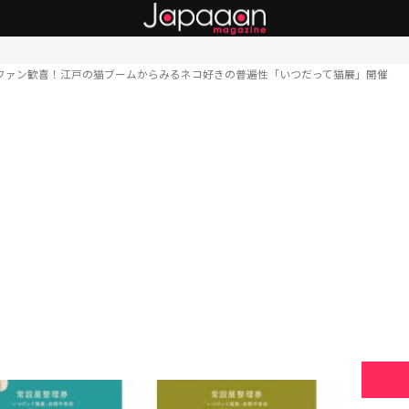
ファン歓喜！江戸の猫ブームからみるネコ好きの普遍性「いつだって猫展」開催