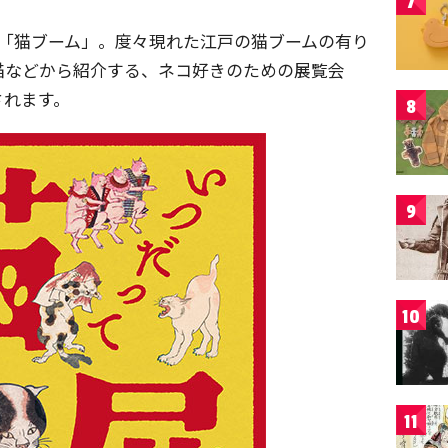
7
た「猫ブーム」。度々現れた江戸の猫ブームの有り
猫などから紹介する、ネコ好きのための展覧会
されます。
8
9
10
11