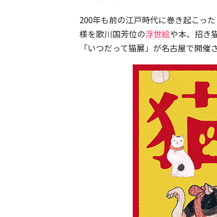
200年も前の江戸時代に巻き起こっ
様を歌川国芳位の
浮世絵
や本、招き
「いつだって猫展」が名古屋で開催