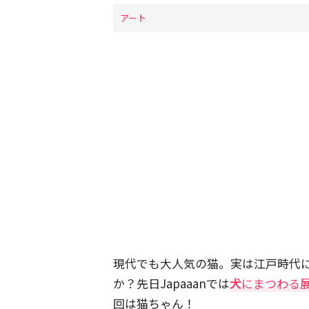
アート
現代でも大人気の猫。実は江戸時代
か？先日Japaaanでは
犬
にまつわる
回は猫ちゃん！