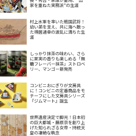
家を重ねた実務派”の生涯
村上水軍を率いた戦国武将！
幼い弟を支え、共に海へ散っ
た得居通幸の波乱に満ちた生
涯
しっかり抹茶の味わい、さら
に果実の香りも楽しめる「無
糖フレーバー抹茶」ストロベ
リー、マンゴー新発売
コンビニおにぎりが文房具
に！コンビニの定番商品をモ
チーフにした文房具シリーズ
『ジムマート』誕生
世界遺産決定で脚光！日本初
の巨大都城・藤原京を創り上
げた知られざる女帝・持統天
皇の凄絶な執念