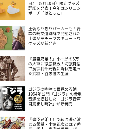
日』（8月10日）限定グッズ
詳細を発表！今年はシリコン
ポーチ「はとっこ」
土偶なりきりパーカーも！青
森の縄文遺跡群で発掘された
土偶がモチーフのキュートな
グッズが新発売
『豊臣兄弟！』小一郎の5万
の大軍に徹底抗戦！切腹覚悟
で長宗我部元親に降伏を迫っ
た武将・谷忠澄の生涯
ゴジラの咆哮で目覚める朝…
1954年公開『ゴジラ』の貴重
音源を搭載した「ゴジラ音声
目覚まし時計」が新発売
『豊臣兄弟！』で萩原護が演
じる武将・小堀正次とは？秀
長・秀吉・家康が重用、“出