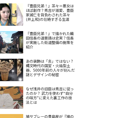
『豊臣兄弟！』茶々＝悪女は
ほぼ創作？秀吉が溺愛、豊臣
家滅亡を背負わされた茶々
(井上和)の壮絶すぎる生涯
『豊臣兄弟！』で描かれた織
田信長の道普請は史実？信長
が実施した街道整備の施策を
紹介
あの装飾は「炎」ではない？
縄文時代の国宝・火焔型土
器、5000年前の人々が刻んだ
謎とデザインの秘密
なぜ浅井の旧臣は秀吉に従っ
たのか？ 武力を使わず“自分
の味方”に変えた裏工作の技
法とは
鳩サブレーの豊島屋が『鳩の